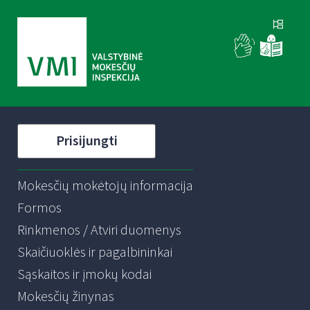
Prisijungti
Mokesčių mokėtojų informacija
Formos
Rinkmenos / Atviri duomenys
Skaičiuoklės ir pagalbininkai
Sąskaitos ir įmokų kodai
Mokesčių žinynas