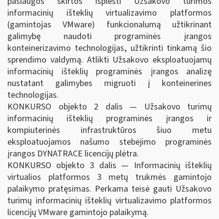
paslaugos skirtos išplėsti Užsakovo turimos
informacinių išteklių virtualizavimo platformos
(gamintojas VMware) funkcionalumą užtikrinant
galimybę naudoti programinės įrangos
konteinerizavimo technologijas, užtikrinti tinkamą šio
sprendimo valdymą. Atlikti Užsakovo eksploatuojamų
informacinių išteklių programinės įrangos analizę
nustatant galimybes migruoti į konteinerines
technologijas.
KONKURSO objekto 2 dalis — Užsakovo turimų
informacinių išteklių programinės įrangos ir
kompiuterinės infrastruktūros šiuo metu
eksploatuojamos našumo stebėjimo programinės
įrangos DYNATRACE licencijų plėtra.
KONKURSO objekto 3 dalis — Informacinių išteklių
virtualios platformos 3 metų trukmės gamintojo
palaikymo pratęsimas. Perkama teisė gauti Užsakovo
turimų informacinių išteklių virtualizavimo platformos
licencijų VMware gamintojo palaikymą.