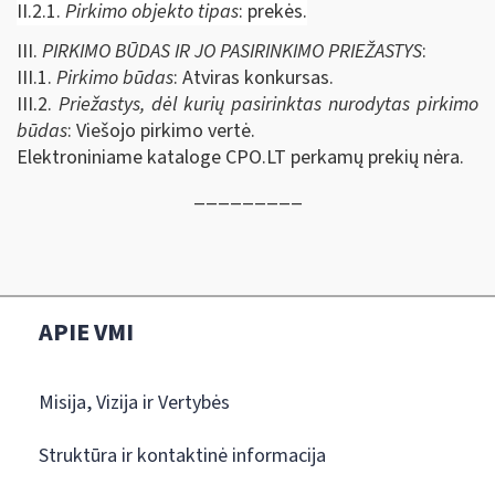
II.2.1.
Pirkimo objekto tipas
: prekės.
III.
PIRKIMO BŪDAS IR JO PASIRINKIMO PRIEŽASTYS
:
III.1.
Pirkimo būdas
: Atviras konkursas.
III.2.
Priežastys, dėl kurių pasirinktas nurodytas pirkimo
būdas
: Viešojo pirkimo vertė.
Elektroniniame kataloge CPO.LT perkamų prekių nėra.
_________
APIE VMI
Misija, Vizija ir Vertybės
Struktūra ir kontaktinė informacija