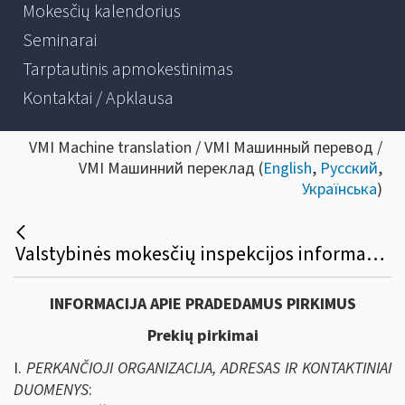
Mokesčių kalendorius
Seminarai
Tarptautinis apmokestinimas
Kontaktai / Apklausa
VMI Machine translation / VMI Машинный перевод /
VMI Машинний переклад (
English
,
Русский
,
Українська
)
Valstybinės mokesčių inspekcijos informacinių išteklių virtualios platformos plėtros viešasis pirkimas
INFORMACIJA APIE PRADEDAMUS PIRKIMUS
Prekių pirkimai
I.
PERKANČIOJI ORGANIZACIJA, ADRESAS IR KONTAKTINIAI
DUOMENYS
: