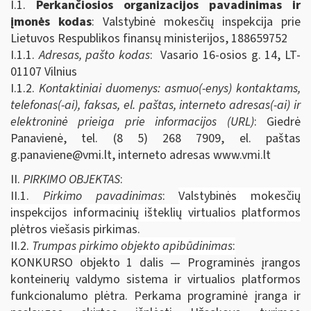
I.1.
Perkančiosios organizacijos pavadinimas ir
įmonės kodas
: Valstybinė mokesčių inspekcija prie
Lietuvos Respublikos finansų ministerijos, 188659752
I.1.1.
Adresas, pašto kodas
: Vasario 16-osios g. 14, LT-
01107 Vilnius
I.1.2.
Kontaktiniai duomenys: asmuo(-enys) kontaktams,
telefonas(-ai), faksas, el. paštas, interneto adresas(-ai) ir
elektroninė prieiga prie informacijos (URL)
: Giedrė
Panavienė, tel. (8 5) 268 7909, el. paštas
g.panaviene@vmi.lt
, interneto adresas www.vmi.lt
II.
PIRKIMO OBJEKTAS
:
II.1.
Pirkimo pavadinimas
:
Valstybinės mokesčių
inspekcijos informacinių išteklių virtualios platformos
plėtros viešasis pirkimas
.
II.2.
Trumpas pirkimo objekto apibūdinimas
:
KONKURSO objekto 1 dalis — Programinės įrangos
konteinerių valdymo sistema ir virtualios platformos
funkcionalumo plėtra. Perkama programinė įranga ir