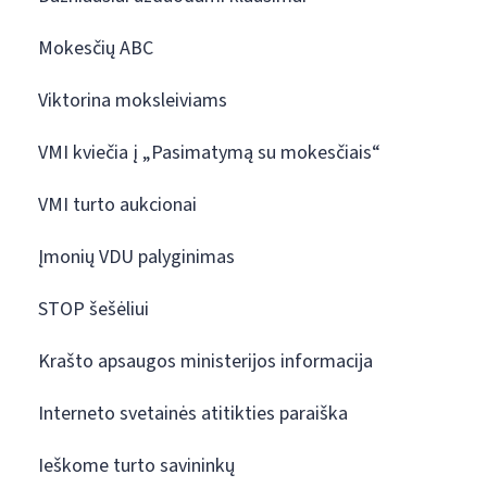
Mokesčių ABC
Viktorina moksleiviams
VMI kviečia į „Pasimatymą su mokesčiais“
VMI turto aukcionai
Įmonių VDU palyginimas
STOP šešėliui
Krašto apsaugos ministerijos informacija
Interneto svetainės atitikties paraiška
Ieškome turto savininkų