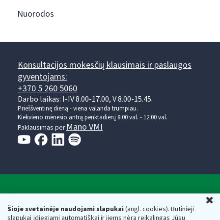
Nuorodos
Konsultacijos mokesčių klausimais ir paslaugos
gyventojams:
+370 5 260 5060
Darbo laikas: I-IV 8.00-17.00, V 8.00-15.45.
Prieššventinę dieną - viena valanda trumpiau.
Kiekvieno mėnesio antrą penktadienį 8.00 val. - 12.00 val.
Mano VMI
Paklausimas per
Valstybinė mokesčių inspekcija prie Lietuvos
U
Respublikos finansų ministerijos
Šioje svetainėje naudojami slapukai
(angl. cookies). Būtinieji
slapukai įdiegiami automatiškai ir jiems nėra reikalingas Jūsų