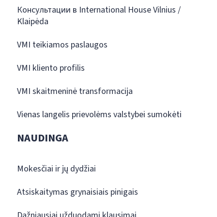
Консультации в International House Vilnius /
Klaipėda
VMI teikiamos paslaugos
VMI kliento profilis
VMI skaitmeninė transformacija
Vienas langelis prievolėms valstybei sumokėti
NAUDINGA
Mokesčiai ir jų dydžiai
Atsiskaitymas grynaisiais pinigais
Dažniausiai užduodami klausimai