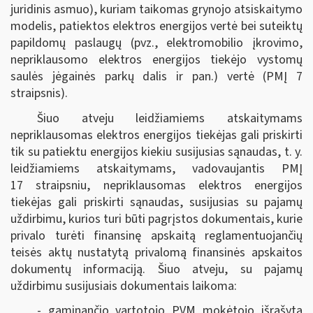
juridinis asmuo), kuriam taikomas grynojo atsiskaitymo
modelis, patiektos elektros energijos vertė bei suteiktų
papildomų paslaugų (pvz., elektromobilio įkrovimo,
nepriklausomo elektros energijos tiekėjo vystomų
saulės jėgainės parkų dalis ir pan.) vertė (PMĮ 7
straipsnis).
Šiuo atveju leidžiamiems atskaitymams
nepriklausomas elektros energijos tiekėjas gali priskirti
tik su patiektu energijos kiekiu susijusias sąnaudas, t. y.
leidžiamiems atskaitymams, vadovaujantis PMĮ
17 straipsniu, nepriklausomas elektros energijos
tiekėjas gali priskirti sąnaudas, susijusias su pajamų
uždirbimu, kurios turi būti pagrįstos dokumentais, kurie
privalo turėti finansinę apskaitą reglamentuojančių
teisės aktų nustatytą privalomą finansinės apskaitos
dokumentų informaciją. Šiuo atveju, su pajamų
uždirbimu susijusiais dokumentais laikoma:
- gaminančio vartotojo PVM mokėtojo išrašyta