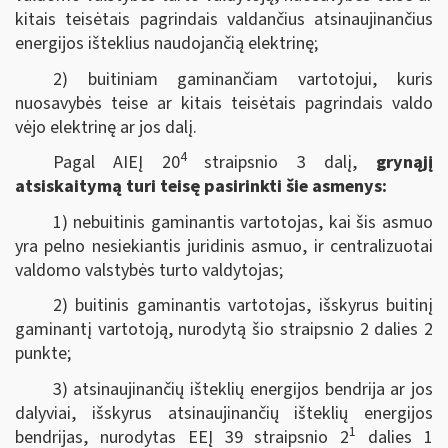
kitais teisėtais pagrindais valdančius atsinaujinančius
energijos išteklius naudojančią elektrinę;
2) buitiniam gaminančiam vartotojui, kuris
nuosavybės teise ar kitais teisėtais pagrindais valdo
vėjo elektrinę ar jos dalį.
4
Pagal AIEĮ 20
straipsnio 3 dalį,
grynąjį
atsiskaitymą turi teisę pasirinkti šie asmenys:
1) nebuitinis gaminantis vartotojas, kai šis asmuo
yra pelno nesiekiantis juridinis asmuo, ir centralizuotai
valdomo valstybės turto valdytojas;
2) buitinis gaminantis vartotojas, išskyrus buitinį
gaminantį vartotoją, nurodytą šio straipsnio 2 dalies 2
punkte;
3) atsinaujinančių išteklių energijos bendrija ar jos
dalyviai, išskyrus atsinaujinančių išteklių energijos
1
bendrijas, nurodytas EEĮ 39 straipsnio 2
dalies 1