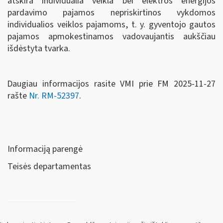
atskira individualia veikla bei elektros energijos
pardavimo pajamos nepriskirtinos vykdomos
individualios veiklos pajamoms, t. y. gyventojo gautos
pajamos apmokestinamos vadovaujantis aukščiau
išdėstyta tvarka.
Daugiau informacijos rasite VMI prie FM 2025-11-27
rašte
Nr. RM-52397
.
Informaciją parengė
Teisės departamentas