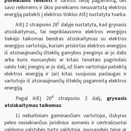
poreikiams tenkinti
ir turintis teisę pagamintą, bet
savo reikmėms ir ūkio poreikiams nesuvartotą elektros
energiją patiekti į elektros tinklus AIEĮ nustatyta tvarka.
1
AIEĮ 2 straipsnio 28
dalyje nustatyta, kad grynasis
atsiskaitymas, tai nepriklausomo elektros energijos
tiekėjo taikomas bendras atsiskaitymas su elektros
energijos vartotoju, kuriam priskirtas elektros energijos
iš atsinaujinančių išteklių gamybos įrenginys ar jo dalis
arba kuris nuosavybės ar kitais teisėtais pagrindais
valdo tokį įrenginį ar jo dalį, už šiam vartotojui patiektą
elektros energiją ir (ar) kitas susijusias paslaugas ir
vartotojo iš atsinaujinančių išteklių pagamintą elektros
energiją.
4
Pagal AIEĮ 20
straipsnio 2 dalį,
grynasis
atsiskaitymas taikomas
:
1) nebuitiniam gaminančiam vartotojui, išskyrus
pelno nesiekiančius juridinius asmenis ir centralizuotai
valdomo valstybės turto valdytoją, nuosavybės teise ar