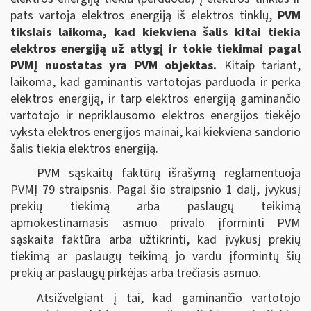
pats vartoja elektros energiją iš elektros tinklų,
PVM
tikslais laikoma, kad kiekviena šalis kitai tiekia
elektros energiją už atlygį ir tokie tiekimai pagal
PVMĮ nuostatas yra PVM objektas.
Kitaip tariant,
laikoma, kad gaminantis vartotojas parduoda ir perka
elektros energiją, ir tarp elektros energiją gaminančio
vartotojo ir nepriklausomo elektros energijos tiekėjo
vyksta elektros energijos mainai, kai kiekviena sandorio
šalis tiekia elektros energiją.
PVM sąskaitų faktūrų išrašymą reglamentuoja
PVMĮ 79 straipsnis. Pagal šio straipsnio 1 dalį, įvykusį
prekių tiekimą arba paslaugų teikimą
apmokestinamasis asmuo privalo įforminti PVM
sąskaita faktūra arba užtikrinti, kad įvykusį prekių
tiekimą ar paslaugų teikimą jo vardu įformintų šių
prekių ar paslaugų pirkėjas arba trečiasis asmuo.
Atsižvelgiant į tai, kad gaminančio vartotojo