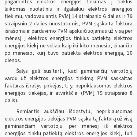
pagamintos elektros energijos tiekimas į tinklus
laikomas nuolatiniu ir ilgalaikiu elektros energijos
tiekimu, vadovaujantis PVMĮ 14 straipsnio 6 dalies ir 79
straipsnio 2 dalies nuostatomis, PVM sąskaita faktūra
išrašoma ir pardavimo PVM apskaičiuojamas už visą per
mėnesį į elektros energijos tinklus patiektą elektros
energijos kiekį ne vėliau kaip iki kito mėnesio, einančio
po mėnesio, kurį buvo patiekta elektros energija, 10
dienos.
Šalys gali susitarti, kad gaminančių vartotojų
vardu už elektros energijos tiekimą PVM sąskaitas
faktūras išrašys pirkėjas, t. y. nepriklausomas elektros
energijos tiekėjas, ir atvirkščiai (PVMĮ 79 straipsnio 8
dalis).
Remiantis aukščiau išdėstytu, nepriklausomas
elektros energijos tiekėjas PVM sąskaitą faktūrą už visą
gaminančiam vartotojui per mėnesį iš elektros
energijos tinklų patiektą elektros energijos kiekį, turi