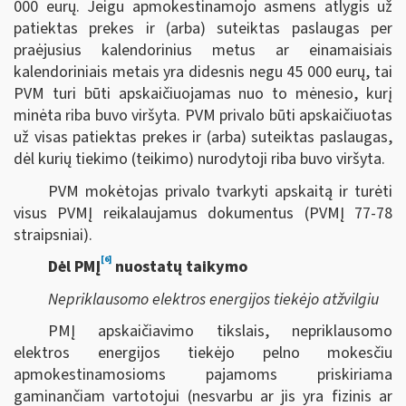
000 eurų. Jeigu apmokestinamojo asmens atlygis už
patiektas prekes ir (arba) suteiktas paslaugas per
praėjusius kalendorinius metus ar einamaisiais
kalendoriniais metais yra didesnis negu 45 000 eurų, tai
PVM turi būti apskaičiuojamas nuo to mėnesio, kurį
minėta riba buvo viršyta. PVM privalo būti apskaičiuotas
už visas patiektas prekes ir (arba) suteiktas paslaugas,
dėl kurių tiekimo (teikimo) nurodytoji riba buvo viršyta.
PVM mokėtojas privalo tvarkyti apskaitą ir turėti
visus PVMĮ reikalaujamus dokumentus (PVMĮ 77-78
straipsniai).
[6]
Dėl PMĮ
nuostatų taikymo
Nepriklausomo elektros energijos tiekėjo atžvilgiu
PMĮ apskaičiavimo tikslais, nepriklausomo
elektros energijos tiekėjo pelno mokesčiu
apmokestinamosioms pajamoms priskiriama
gaminančiam vartotojui (nesvarbu ar jis yra fizinis ar