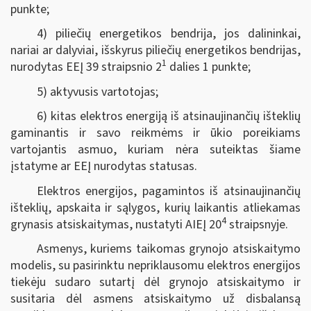
punkte;
4) piliečių energetikos bendrija, jos dalininkai,
nariai ar dalyviai, išskyrus piliečių energetikos bendrijas,
1
nurodytas EEĮ 39 straipsnio 2
dalies 1 punkte;
5) aktyvusis vartotojas;
6) kitas elektros energiją iš atsinaujinančių išteklių
gaminantis ir savo reikmėms ir ūkio poreikiams
vartojantis asmuo, kuriam nėra suteiktas šiame
įstatyme ar EEĮ nurodytas statusas.
Elektros energijos, pagamintos iš atsinaujinančių
išteklių, apskaita ir sąlygos, kurių laikantis atliekamas
4
grynasis atsiskaitymas, nustatyti AIEĮ 20
straipsnyje.
Asmenys, kuriems taikomas grynojo atsiskaitymo
modelis, su pasirinktu nepriklausomu elektros energijos
tiekėju sudaro sutartį dėl grynojo atsiskaitymo ir
susitaria dėl asmens atsiskaitymo už disbalansą