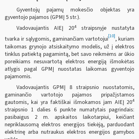
Gyventojų pajamų mokesčio objektas yra
gyventojo pajamos (GPMĮ 5 str.).
4
Vadovaujantis AIEĮ 20
straipsnyje nustatyta
[10]
tvarka ir sąlygomis, gaminančiam vartotojui
, kuriam
taikomas grynojo atsiskaitymo modelis, už į elektros
tinklus patiektą pagamintą, bet savo reikmėms ar ūkio
poreikiams nesuvartotą elektros energiją išmokėtas
atlygis pagal GPMĮ nuostatas laikomas gyventojo
pajamomis.
Vadovaujantis GPMĮ 8 straipsnio nuostatomis,
gaminančio vartotojo pajamos pripažįstamos
4
gautomis, kai yra faktiškai išmokamos jam AIEĮ 20
straipsnio 1 dalies 6 punkte numatytais pagrindais:
pasibaigus 2 m. apskaitos laikotarpiui, keičiant
nepriklausomą elektros energijos tiekėją, parduodant
elektrinę arba nutraukus elektros energijos gamybos