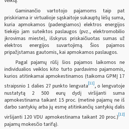
veiklą.
Gaminančio vartotojo pajamoms taip pat
priskiriama ir virtualioje sąskaitoje sukauptų lėšų suma,
kuria apmokamos (padengiamos) elektros energijos
tiekėjo jam suteiktos paslaugos (pvz., elektromobilio
įkrovimas mieste), išskyrus priskaičiuotas sumas už
elektros energijos suvartojimą. Šios pajamos
pripažįstamas gautomis, kai apmokamos paslaugos.
Pagal pajamų rūšį šios pajamos laikomos ne
individualios veiklos kito turto pardavimo pajamomis,
kurios atitinkamai apmokestinamos (taikoma GPMĮ 17
[11]
straipsnio 1 dalies 27 punkto lengvata
, o lengvatoje
nustatytą 2 500 eurų dydį viršijanti suma
apmokestinama taikant 15 proc. (metinė pajamų ne iš
darbo santykių arba jų esmę atitinkančių santykių dalis
[12]
viršijanti 120 VDU apmokestinama taikant 20 proc.)
pajamų mokesčio tarifą).