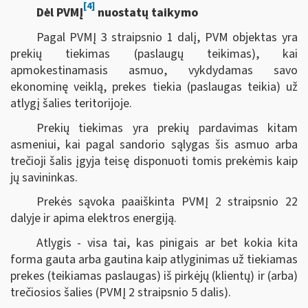
[4]
Dėl PVMĮ
nuostatų taikymo
Pagal PVMĮ 3 straipsnio 1 dalį, PVM objektas yra
prekių tiekimas (paslaugų teikimas), kai
apmokestinamasis asmuo, vykdydamas savo
ekonominę veiklą, prekes tiekia (paslaugas teikia) už
atlygį šalies teritorijoje.
Prekių tiekimas yra prekių pardavimas kitam
asmeniui, kai pagal sandorio sąlygas šis asmuo arba
trečioji šalis įgyja teisę disponuoti tomis prekėmis kaip
jų savininkas.
Prekės sąvoka paaiškinta PVMĮ 2 straipsnio 22
dalyje ir apima elektros energiją.
Atlygis - visa tai, kas pinigais ar bet kokia kita
forma gauta arba gautina kaip atlyginimas už tiekiamas
prekes (teikiamas paslaugas) iš pirkėjų (klientų) ir (arba)
trečiosios šalies (PVMĮ 2 straipsnio 5 dalis).