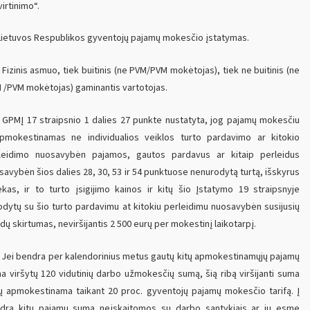
irtinimo“.
ietuvos Respublikos gyventojų pajamų mokesčio įstatymas.
Fizinis asmuo, tiek buitinis (ne PVM/PVM mokėtojas), tiek ne buitinis (ne
 /PVM mokėtojas) gaminantis vartotojas.
GPMĮ 17 straipsnio 1 dalies 27 punkte nustatyta, jog pajamų mokesčiu
pmokestinamas ne individualios veiklos turto pardavimo ar kitokio
leidimo nuosavybėn pajamos, gautos pardavus ar kitaip perleidus
savybėn šios dalies 28, 30, 53 ir 54 punktuose nenurodytą turtą, išskyrus
iekas, ir to turto įsigijimo kainos ir kitų šio Įstatymo 19 straipsnyje
odytų su šio turto pardavimu at kitokiu perleidimu nuosavybėn susijusių
idų skirtumas, neviršijantis 2 500 eurų per mokestinį laikotarpį.
Jei bendra per kalendorinius metus gautų kitų apmokestinamųjų pajamų
a viršytų 120 vidutinių darbo užmokesčių sumą, šią ribą viršijanti suma
ų apmokestinama taikant 20 proc. gyventojų pajamų mokesčio tarifą. Į
drą kitų pajamų sumą neįskaitomos su darbo santykiais ar jų esmę