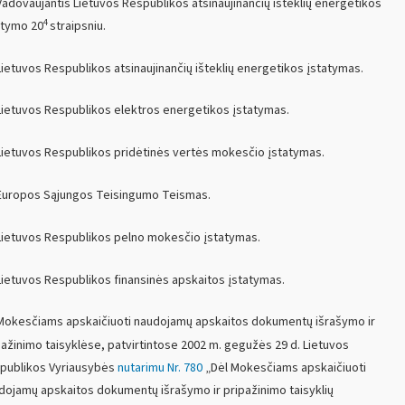
adovaujantis Lietuvos Respublikos atsinaujinančių išteklių energetikos
4
atymo 20
straipsniu.
ietuvos Respublikos atsinaujinančių išteklių energetikos įstatymas.
ietuvos Respublikos elektros energetikos įstatymas.
ietuvos Respublikos pridėtinės vertės mokesčio įstatymas.
uropos Sąjungos Teisingumo Teismas.
ietuvos Respublikos pelno mokesčio įstatymas.
ietuvos Respublikos finansinės apskaitos įstatymas.
okesčiams apskaičiuoti naudojamų apskaitos dokumentų išrašymo ir
pažinimo taisyklėse, patvirtintose
2002 m
. gegužės 29 d. Lietuvos
publikos Vyriausybės
nutarimu Nr. 780
„Dėl Mokesčiams apskaičiuoti
dojamų apskaitos dokumentų išrašymo ir pripažinimo taisyklių