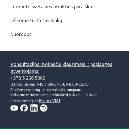
Interneto svetainės atitikties paraiška
Ieškome turto savininkų
Nuorodos
Konsultacijos mokesčių klausimais ir paslaugos
gyventojams:
+370 5 260 5060
Darbo laikas: I-IV 8.00-17.00, V 8.00-15.45.
Prieššventinę dieną - viena valanda trumpiau.
Kiekvieno mėnesio antrą penktadienį 8.00 val. - 12.00 val.
Mano VMI
Paklausimas per