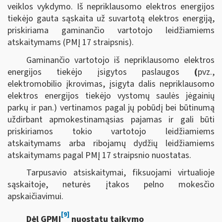
veiklos vykdymo. Iš nepriklausomo elektros energijos
tiekėjo gauta sąskaita už suvartotą elektros energiją,
priskiriama gaminančio vartotojo leidžiamiems
atskaitymams (PMĮ 17 straipsnis).
Gaminančio vartotojo iš nepriklausomo elektros
energijos tiekėjo įsigytos paslaugos
(
pvz.,
elektromobilio įkrovimas, įsigyta dalis nepriklausomo
elektros energijos tiekėjo vystomų saulės jėgainių
parkų ir pan.) vertinamos pagal jų pobūdį bei būtinumą
uždirbant apmokestinamąsias pajamas ir gali būti
priskiriamos
tokio vartotojo leidžiamiems
atskaitymams arba ribojamų dydžių leidžiamiems
atskaitymams pagal PMĮ 17 straipsnio nuostatas.
Tarpusavio atsiskaitymai, fiksuojami virtualioje
sąskaitoje, neturės įtakos pelno mokesčio
apskaičiavimui.
[9]
Dėl GPMĮ
nuostatų taikymo