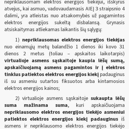
nepriklausomam elektros energijos tiekėjui, išskyrus
atvejus, kai asmuo, vadovaudamasis AIEĮ 3 straipsnio 4
dalimi, yra atleistas nuo atsakomybės už pagamintos
elektros energijos sukeltą disbalansą. Grynasis
atsiskaitymas atliekamas laikantis šių sąlygų:
1)
nepriklausomas elektros energijos tiekėjas
nuo einamųjų metų balandžio 1 dienos iki kovo 31
dienos 2 metus (toliau – apskaitos laikotarpis)
virtualioje asmens sąskaitoje kaupia lėšų sumą,
apskaičiuojamą asmens pagamintos ir į elektros
tinklus patiektos elektros energijos kiekį
padauginus
iš su asmeniu sutartos fiksuotos arba kintamosios
elektros energijos kainos;
2) virtualioje asmens sąskaitoje
sukaupta lėšų
suma mažinama suma
, kuri apskaičiuojama
nepriklausomo elektros energijos tiekėjo asmeniui
patiektos elektros energijos kiekį padauginus
iš
asmens ir nepriklausomo elektros energijos tiekėjo