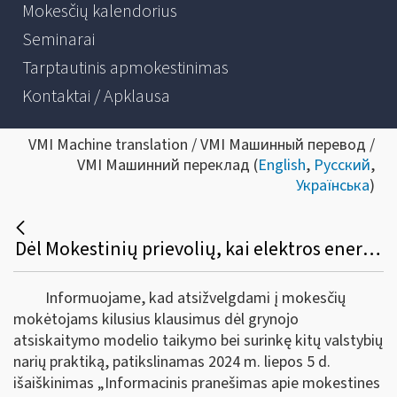
Mokesčių kalendorius
Seminarai
Tarptautinis apmokestinimas
Kontaktai / Apklausa
VMI Machine translation / VMI Машинный перевод /
VMI Машинний переклад (
English
,
Русский
,
Українська
)
Dėl Mokestinių prievolių, kai elektros energiją iš atsinaujinančių šaltinių gaminantis vartotojas pasirenka grynojo atsiskaitymo modelį
Informuojame, kad atsižvelgdami į mokesčių
mokėtojams kilusius klausimus dėl grynojo
atsiskaitymo modelio taikymo bei surinkę kitų valstybių
narių praktiką, patikslinamas 2024 m. liepos 5 d.
išaiškinimas „Informacinis pranešimas apie mokestines