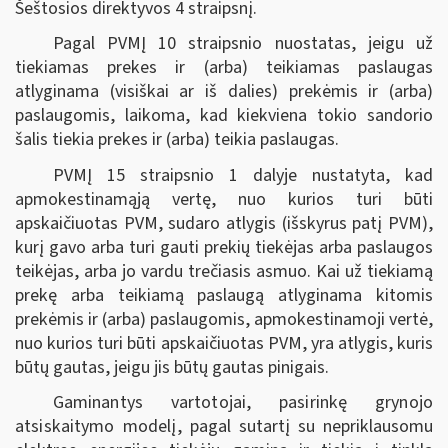
Šeštosios direktyvos 4 straipsnį.
Pagal PVMĮ 10 straipsnio nuostatas, jeigu už
tiekiamas prekes ir (arba) teikiamas paslaugas
atlyginama (visiškai ar iš dalies) prekėmis ir (arba)
paslaugomis, laikoma, kad kiekviena tokio sandorio
šalis tiekia prekes ir (arba) teikia paslaugas.
PVMĮ 15 straipsnio 1 dalyje nustatyta, kad
apmokestinamąją vertę, nuo kurios turi būti
apskaičiuotas PVM, sudaro atlygis (išskyrus patį PVM),
kurį gavo arba turi gauti prekių tiekėjas arba paslaugos
teikėjas, arba jo vardu trečiasis asmuo. Kai už tiekiamą
prekę arba teikiamą paslaugą atlyginama kitomis
prekėmis ir (arba) paslaugomis, apmokestinamoji vertė,
nuo kurios turi būti apskaičiuotas PVM, yra atlygis, kuris
būtų gautas, jeigu jis būtų gautas pinigais.
G
aminantys vartotojai, pasirinkę grynojo
atsiskaitymo modelį,
pagal sutartį su nepriklausomu