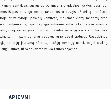
tinkančių santykiais susijusios pajamos, individualios veiklos pajamos,
amos iš paskirstytojo pelno, tantjemos ar atlygis už veiklą stebėtojų
yboje ar valdyboje, paskolų komitete, mokamas vietoj tantjemų arba
tu su tantjemomis, pajamos pagal autorines sutartis kai jos gaunamos iš
ens, susijusio su gyventoju darbo santykiais ar jų esmę atitinkančiais
tykiais, ir mažųjų bendrijų vadovų, kurie pagal Lietuvos Respublikos
ųjų bendrijų įstatymą nėra tų mažųjų bendrijų nariai, pagal civilinę
slaugų) sutartį už vadovavimo veiklą gautos pajamos.
APIE VMI