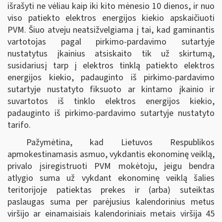
išrašyti ne vėliau kaip iki kito mėnesio 10 dienos, ir nuo
viso patiekto elektros energijos kiekio apskaičiuoti
PVM. Šiuo atveju neatsižvelgiama į tai, kad gaminantis
vartotojas pagal pirkimo-pardavimo sutartyje
nustatytus įkainius atsiskaito tik už skirtumą,
susidariusį tarp į elektros tinklą patiekto elektros
energijos kiekio, padauginto iš pirkimo-pardavimo
sutartyje nustatyto fiksuoto ar kintamo įkainio ir
suvartotos iš tinklo elektros energijos kiekio,
padauginto iš pirkimo-pardavimo sutartyje nustatyto
tarifo.
Pažymėtina, kad Lietuvos Respublikos
apmokestinamasis asmuo, vykdantis ekonominę veiklą,
privalo įsiregistruoti PVM mokėtoju, jeigu bendra
atlygio suma už vykdant ekonominę veiklą šalies
teritorijoje patiektas prekes ir (arba) suteiktas
paslaugas suma per parėjusius kalendorinius metus
viršijo ar einamaisiais kalendoriniais metais viršija 45