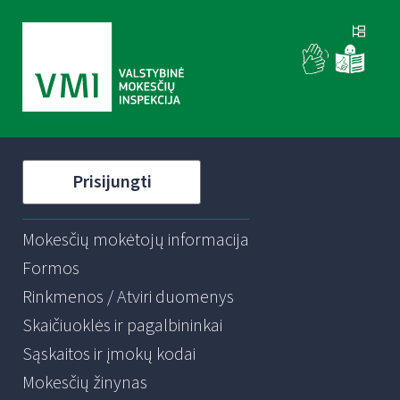
Prisijungti
Mokesčių mokėtojų informacija
Formos
Rinkmenos / Atviri duomenys
Skaičiuoklės ir pagalbininkai
Sąskaitos ir įmokų kodai
Mokesčių žinynas