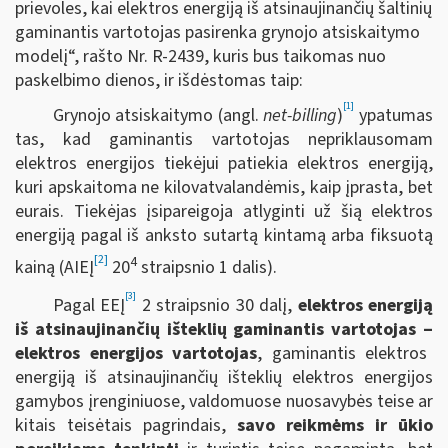
prievoles, kai elektros energiją iš atsinaujinančių šaltinių
gaminantis vartotojas pasirenka grynojo atsiskaitymo
modelį“,
rašto Nr. R-2439, kuris bus taikomas nuo
paskelbimo dienos, ir išdėstomas taip:
[1]
Grynojo atsiskaitymo (angl.
net-billing
)
ypatumas
tas, kad gaminantis vartotojas nepriklausomam
elektros energijos tiekėjui patiekia elektros energiją,
kuri apskaitoma ne kilovatvalandėmis, kaip įprasta, bet
eurais. Tiekėjas įsipareigoja atlyginti už šią elektros
energiją pagal iš anksto sutartą kintamą arba fiksuotą
[2]
4
kainą (AIEĮ
20
straipsnio 1 dalis).
[3]
Pagal EEĮ
2 straipsnio 30 dalį,
elektros energiją
iš atsinaujinančių išteklių gaminantis vartotojas
‒
elektros energijos vartotojas
, gaminantis elektros
energiją iš atsinaujinančių išteklių elektros energijos
gamybos įrenginiuose, valdomuose nuosavybės teise ar
kitais teisėtais pagrindais,
savo reikmėms ir ūkio