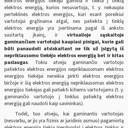
elektros energijos tiekėju gamina ir tiekia į tinklą
elektros energiją, kurios nesuvartoja
, t. y. nekaupia
perteklinės elektros energijos, kuri esant poreikiui
vartotojui grąžinama atgal, nes patiekta į tinklą
elektros energija yra įvertinama pagal iš anksto
susitartą įkainį, ir
virtualioje sąskaitoje
gaminančiam vartotojui kaupiasi pinigai, kurie gali
būti panaudoti atsiskaitant ne tik už įsigytą iš
nepriklausomo tiekėjo elektros energiją bet ir kitas
paslaugas
. Tokiu atveju gaminančio vartotojo
patiektos elektros energijos nepriklausomam elektros
energijos tiekėjui nereikia pirkti elektros energijos
biržoje ir šią elektros energiją nepriklausomas elektros
energijos tiekėjas gali patiekti kitiems vartotojams (t. y.
gaminančio vartotojo į tinklus patiektą elektros
energiją gali naudoti kaip savininkas).
Todėl, tuo atveju, kai gaminantis vartotojas
(nesvarbu, ar jis yra fizinis ar juridinis asmuo) pagamintą
elektros energiją tiekia (perduoda) į elektros tinklus ir