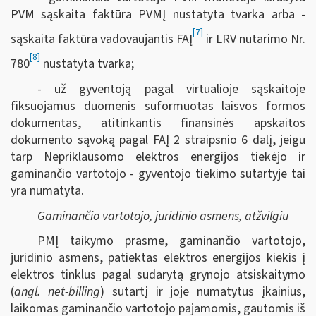
PVM sąskaita faktūra PVMĮ nustatyta tvarka arba -
[7]
sąskaita faktūra vadovaujantis FAĮ
ir LRV nutarimo Nr.
[8]
780
nustatyta tvarka;
- už gyventoją pagal virtualioje sąskaitoje
fiksuojamus duomenis suformuotas laisvos formos
dokumentas, atitinkantis finansinės apskaitos
dokumento sąvoką pagal FAĮ 2 straipsnio 6 dalį, jeigu
tarp Nepriklausomo elektros energijos tiekėjo ir
gaminančio vartotojo - gyventojo tiekimo sutartyje tai
yra numatyta.
Gaminančio vartotojo, juridinio asmens, atžvilgiu
PMĮ taikymo prasme, gaminančio vartotojo,
juridinio asmens, patiektas elektros energijos kiekis į
elektros tinklus pagal sudarytą grynojo atsiskaitymo
(
angl. net-billing
) sutartį ir joje numatytus įkainius,
laikomas gaminančio vartotojo pajamomis, gautomis iš