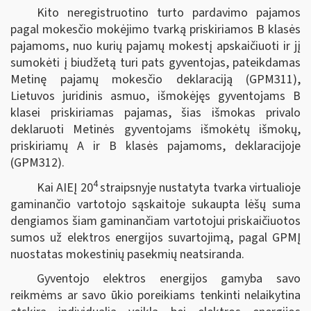
Kito neregistruotino turto pardavimo pajamos
pagal mokesčio mokėjimo tvarką priskiriamos B klasės
pajamoms, nuo kurių pajamų mokestį apskaičiuoti ir jį
sumokėti į biudžetą turi pats gyventojas, pateikdamas
Metinę pajamų mokesčio deklaraciją (GPM311),
Lietuvos juridinis asmuo, išmokėjęs gyventojams B
klasei priskiriamas pajamas, šias išmokas privalo
deklaruoti Metinės gyventojams išmokėtų išmokų,
priskiriamų A ir B klasės pajamoms, deklaracijoje
(GPM312).
4
Kai AIEĮ 20
straipsnyje nustatyta tvarka virtualioje
gaminančio vartotojo sąskaitoje sukaupta lėšų suma
dengiamos šiam gaminančiam vartotojui priskaičiuotos
sumos už elektros energijos suvartojimą, pagal GPMĮ
nuostatas mokestinių pasekmių neatsiranda.
Gyventojo elektros energijos gamyba savo
reikmėms ar savo ūkio poreikiams tenkinti nelaikytina