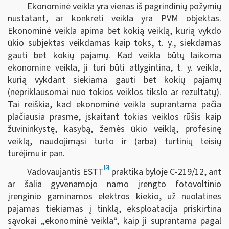
Ekonominė veikla yra vienas iš pagrindinių požymių
nustatant, ar konkreti veikla yra PVM objektas.
Ekonominė veikla apima bet kokią veiklą, kurią vykdo
ūkio subjektas veikdamas kaip toks, t. y., siekdamas
gauti bet kokių pajamų. Kad veikla būtų laikoma
ekonomine veikla, ji turi būti atlygintina, t. y. veikla,
kurią vykdant siekiama gauti bet kokių pajamų
(nepriklausomai nuo tokios veiklos tikslo ar rezultatų).
Tai reiškia, kad ekonominė veikla suprantama pačia
plačiausia prasme, įskaitant tokias veiklos rūšis kaip
žuvininkystę, kasybą, žemės ūkio veiklą, profesinę
veiklą, naudojimąsi turto ir (arba) turtinių teisių
turėjimu ir pan.
[5]
Vadovaujantis ESTT
praktika byloje C-219/12, ant
ar šalia gyvenamojo namo įrengto fotovoltinio
įrenginio gaminamos elektros kiekio, už nuolatines
pajamas tiekiamas į tinklą, eksploatacija priskirtina
sąvokai „ekonominė veikla“, kaip ji suprantama pagal