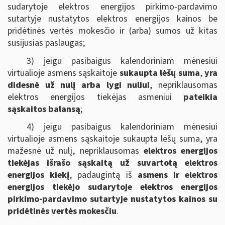
sudarytoje elektros energijos pirkimo-pardavimo
sutartyje nustatytos elektros energijos kainos be
pridėtinės vertės mokesčio ir (arba) sumos už kitas
susijusias paslaugas;
3) jeigu pasibaigus kalendoriniam mėnesiui
virtualioje asmens sąskaitoje
sukaupta lėšų suma
,
yra
didesnė už nulį arba lygi nuliui
, nepriklausomas
elektros energijos tiekėjas asmeniui
pateikia
sąskaitos balansą
;
4) jeigu pasibaigus kalendoriniam mėnesiui
virtualioje asmens sąskaitoje sukaupta lėšų suma, yra
mažesnė už nulį, nepriklausomas
elektros energijos
tiekėjas išrašo sąskaitą už suvartotą elektros
energijos kiekį
, padaugintą iš
asmens ir elektros
energijos tiekėjo sudarytoje elektros energijos
pirkimo-pardavimo sutartyje nustatytos kainos su
pridėtinės vertės mokesčiu
.