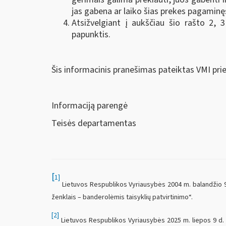
jas gabena ar laiko šias prekes pagamin
Atsižvelgiant į aukščiau šio rašto 2, 
papunktis.
Šis informacinis pranešimas pateiktas VMI pri
Informaciją parengė
Teisės departamentas
[
1]
Lietuvos Respublikos Vyriausybės 2004 m. balandžio 9 d
ženklais – banderolėmis taisyklių patvirtinimo“.
[2]
Lietuvos Respublikos Vyriausybės 2025 m. liepos 9 d. 