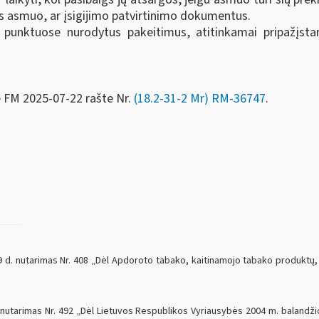
ęs asmuo, ar įsigijimo patvirtinimo dokumentus.
3 punktuose nurodytus pakeitimus, atitinkamai pripažįsta
e FM
2025-07-22 rašte Nr.
(18.2-31-2 Mr) RM-36747
.
. nutarimas Nr. 408 „Dėl Apdoroto tabako, kaitinamojo tabako produktų, eti
nutarimas Nr. 492 „Dėl Lietuvos Respublikos Vyriausybės 2004 m. balandžio