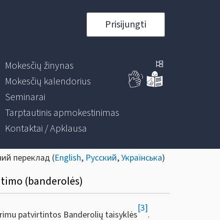
Prisijungti
Mokesčių žinynas
Mokesčių kalendorius
Seminarai
Tarptautinis apmokestinimas
Kontaktai / Apklausa
ний переклад (
English
,
Русский
,
Українська
)
itimo (banderolės)
[3]
rimu patvirtintos Banderolių taisyklės
.