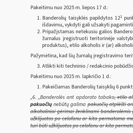
Pakeitimu nuo 2025 m. liepos 17 d.:
1
Banderolių taisyklės papildytos 12
punk
išdavimu, vykdyti gali užsakyti pagaminti 
Pripažįstamas netekusiu galios Banderoli
žurnalus įregistruoti teritorinėje valst
produktus), etilo alkoholis ir (ar) alkoho
Pažymėtina, kad šių žurnalų įregistravimo teri
Atlikti kiti techninio / redakcinio pobūdži
Pakeitimu nuo 2025 m. lapkričio 1 d.:
Pakeičiamas Banderolių taisyklių 6 punkt
„6.
„Banderolės ant apdoroto tabako
, etilo 
pakuočių
nebūtų galima
pakuočių atplėšti a
alkoholiniai gėrimai ženklinami banderolėmis
užklijuotos po celofanu ar kita permatoma m
turi būti užklijuotos po celofanu ar kita perma