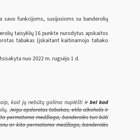
a savo funkcijoms, susijusioms su banderolių
erolių taisyklių 16 punkte nurodytus apskaitos
pdorotas tabakas (įskaitant kaitinamojo tabako
atsisakyta nuo 2022 m. rugsėjo 1 d.
 taip, kad jų nebūtų galima nuplėšti
ir
bei kad
lių.
Jeigu apdorotas tabakas, etilo alkoholis ir
kita permatoma medžiaga, banderolės turi būti
ofanu ar kita permatoma medžiaga, banderolės