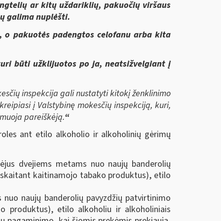
ngtelių ar kitų uždariklių, pakuočių viršaus
tų galima nuplėšti.
e, o pakuotės padengtos celofanu arba kita
i būti užklijuotos po ja, neatsižvelgiant į
sčių inspekcija gali nustatyti kitokį ženklinimo
eipiasi į Valstybinę mokesčių inspekciją, kuri,
rmuoja pareiškėją.
“
les ant etilo alkoholio ir alkoholinių gėrimų
praėjus dvejiems metams nuo naujų banderolių
skaitant kaitinamojo tabako produktus), etilo
 nuo naujų banderolių pavyzdžių patvirtinimo
produktus), etilo alkoholiu ir alkoholiniais
ekių pagaminimo, kai šiomis prekėmis prekiauja,