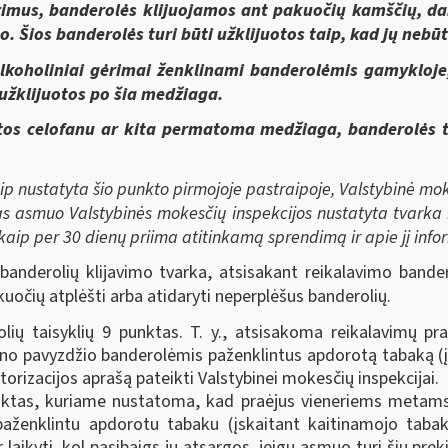
ėrimus, banderolės klijuojamos ant pakuočių kamščių, da
. Šios banderolės turi būti užklijuotos taip, kad jų nebū
 alkoholiniai gėrimai ženklinami banderolėmis gamykloj
užklijuotos po šia medžiaga.
os celofanu ar kita permatoma medžiaga, banderolės tur
p nustatyta šio punkto pirmojoje pastraipoje, Valstybinė moke
 asmuo Valstybinės mokesčių inspekcijos nustatyta tvarka kr
kaip per 30 dienų priima atitinkamą sprendimą ir apie jį info
anderolių klijavimo tvarka, atsisakant reikalavimo bandero
kuočių atplėšti arba atidaryti neperplėšus banderolių.
lių taisyklių 9 punktas. T. y., atsisakoma reikalavimų 
seno pavyzdžio banderolėmis paženklintus apdorotą tabaką (į
ntorizacijos aprašą pateikti Valstybinei mokesčių inspekcijai.
nktas, kuriame nustatoma, kad praėjus vieneriems metams
ženklintu apdorotu tabaku (įskaitant kaitinamojo tabako 
r laikyti, kol pasibaigs jų atsargos, jeigu asmuo turi šių pr