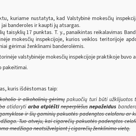
tu, kuriame nustatyta, kad Valstybinė mokesčių inspekcij
jai banderoles ir kaupti jų atsargas.
ų taisyklių 17 punktas. T. y., panaikintas reikalavimas Band
ybinėje mokesčių inspekcijoje, kurios veiklos teritorijoje a
liniai gėrimai ženklinami banderolėmis.
torinėje valstybinėje mokesčių inspekcijoje praktikoje buvo 
o pakeitimai.
as, kuris išdėstomas taip:
alkoholio ir alkoholinių gėrimų
pakuočių turi būti užklijuotos
rba
atidaryti
arba atplėšti
neperplėšus
nepažeidus
bandero
 gamyklose ir šių gaminių pakuotės padengtos celofanu ar 
edžiaga. Tuo atveju, kai cigarečių pakuotės padengtos cel
toma medžiaga neatsižvelgiant į cigarečių ženklinimo vietą.