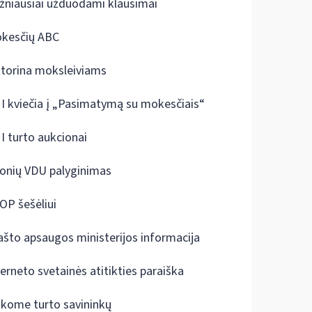
žniausiai užduodami klausimai
kesčių ABC
ktorina moksleiviams
I kviečia į „Pasimatymą su mokesčiais“
I turto aukcionai
onių VDU palyginimas
OP šešėliui
ašto apsaugos ministerijos informacija
terneto svetainės atitikties paraiška
škome turto savininkų