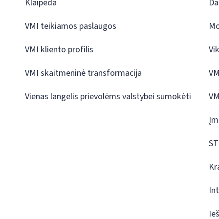
Klaipėda
Da
VMI teikiamos paslaugos
Mo
VMI kliento profilis
Vi
VMI skaitmeninė transformacija
VM
Vienas langelis prievolėms valstybei sumokėti
VM
Įm
ST
Kr
In
Ie