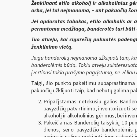
Ženklinant etilo alkoholį ir alkoholinius g
arba, jei tai neįmanoma, – ant pakuočių šono
Jei apdorotas tabakas, etilo alkoholis ar
permatoma medžiaga, banderolės turi būti 
Tuo atveju, kai cigarečių pakuotės padengt
ženklinimo vietą.
Jeigu banderolių neįmanoma užklijuoti taip, kai
banderolėmis būdą. Tokiu atveju suinteresuotas
įvertinusi tokio prašymo pagrįstumą, ne vėliau 
Taigi, šio punkto pakeitimu supaprastinama b
pakuočių užklijuoti taip, kad nebūtų galima pa
Pripažįstamas netekusiu galios Bandero
pavyzdžių patvirtinimo, inventorizuoti 
alkoholį ir alkoholinius gėrimus, bei inve
Pakeičiamas Banderolių taisyklių 10 pu
dienos, seno pavyzdžio banderolėmis pa
gėrimais galima prekiauti, juos gabenti i