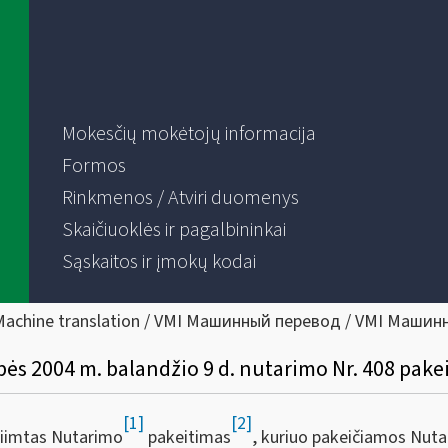
Mokesčių mokėtojų informacija
Formos
Rinkmenos / Atviri duomenys
Skaičiuoklės ir pagalbininkai
Sąskaitos ir įmokų kodai
Machine translation / VMI Машинный перевод / VMI Машин
bės 2004 m. balandžio 9 d. nutarimo Nr. 408 pake
[1]
[2]
riimtas Nutarimo
pakeitimas
, kuriuo pakeičiamos Nuta