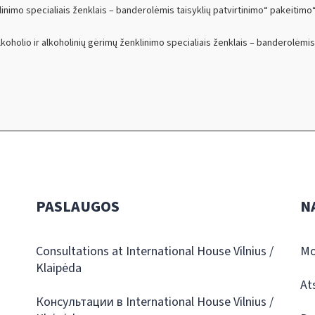
linimo specialiais ženklais – banderolėmis taisyklių patvirtinimo“ pakeitimo“
oholio ir alkoholinių gėrimų ženklinimo specialiais ženklais – banderolėmis
PASLAUGOS
N
Consultations at International House Vilnius /
Mo
Klaipėda
At
Консультации в International House Vilnius /