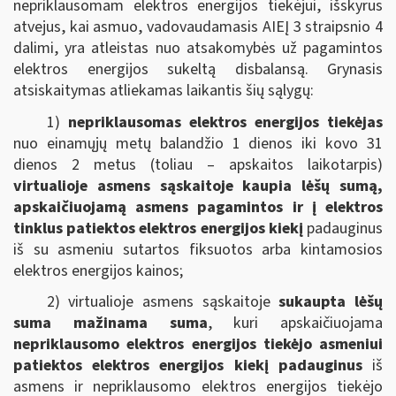
nepriklausomam elektros energijos tiekėjui, išskyrus
atvejus, kai asmuo, vadovaudamasis AIEĮ 3 straipsnio 4
dalimi, yra atleistas nuo atsakomybės už pagamintos
elektros energijos sukeltą disbalansą. Grynasis
atsiskaitymas atliekamas laikantis šių sąlygų:
1)
nepriklausomas elektros energijos tiekėjas
nuo einamųjų metų balandžio 1 dienos iki kovo 31
dienos 2 metus (toliau – apskaitos laikotarpis)
virtualioje asmens sąskaitoje kaupia lėšų sumą,
apskaičiuojamą asmens pagamintos ir į elektros
tinklus patiektos elektros energijos kiekį
padauginus
iš su asmeniu sutartos fiksuotos arba kintamosios
elektros energijos kainos;
2) virtualioje asmens sąskaitoje
sukaupta lėšų
suma mažinama suma
, kuri apskaičiuojama
nepriklausomo elektros energijos tiekėjo asmeniui
patiektos elektros energijos kiekį padauginus
iš
asmens ir nepriklausomo elektros energijos tiekėjo