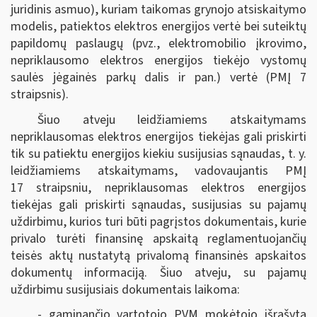
juridinis asmuo), kuriam taikomas grynojo atsiskaitymo
modelis, patiektos elektros energijos vertė bei suteiktų
papildomų paslaugų (pvz., elektromobilio įkrovimo,
nepriklausomo elektros energijos tiekėjo vystomų
saulės jėgainės parkų dalis ir pan.) vertė (PMĮ 7
straipsnis).
Šiuo atveju leidžiamiems atskaitymams
nepriklausomas elektros energijos tiekėjas gali priskirti
tik su patiektu energijos kiekiu susijusias sąnaudas, t. y.
leidžiamiems atskaitymams, vadovaujantis PMĮ
17 straipsniu, nepriklausomas elektros energijos
tiekėjas gali priskirti sąnaudas, susijusias su pajamų
uždirbimu, kurios turi būti pagrįstos dokumentais, kurie
privalo turėti finansinę apskaitą reglamentuojančių
teisės aktų nustatytą privalomą finansinės apskaitos
dokumentų informaciją. Šiuo atveju, su pajamų
uždirbimu susijusiais dokumentais laikoma:
- gaminančio vartotojo PVM mokėtojo išrašyta