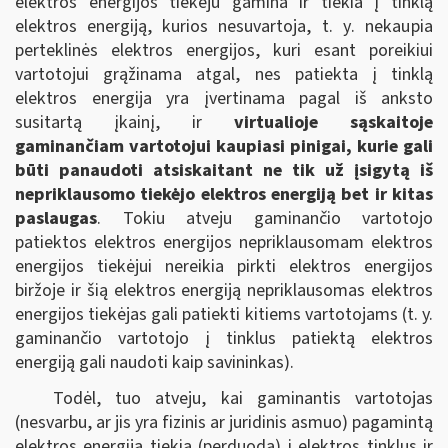
elektros energijos tiekėju gamina ir tiekia į tinklą
elektros energiją, kurios nesuvartoja
, t. y. nekaupia
perteklinės elektros energijos, kuri esant poreikiui
vartotojui grąžinama atgal, nes patiekta į tinklą
elektros energija yra įvertinama pagal iš anksto
susitartą įkainį, ir
virtualioje sąskaitoje
gaminančiam vartotojui kaupiasi pinigai, kurie gali
būti panaudoti atsiskaitant ne tik už įsigytą iš
nepriklausomo tiekėjo elektros energiją bet ir kitas
paslaugas
. Tokiu atveju gaminančio vartotojo
patiektos elektros energijos nepriklausomam elektros
energijos tiekėjui nereikia pirkti elektros energijos
biržoje ir šią elektros energiją nepriklausomas elektros
energijos tiekėjas gali patiekti kitiems vartotojams (t. y.
gaminančio vartotojo į tinklus patiektą elektros
energiją gali naudoti kaip savininkas).
Todėl, tuo atveju, kai gaminantis vartotojas
(nesvarbu, ar jis yra fizinis ar juridinis asmuo) pagamintą
elektros energiją tiekia (perduoda) į elektros tinklus ir