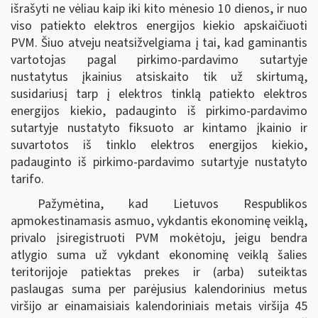
išrašyti ne vėliau kaip iki kito mėnesio 10 dienos, ir nuo
viso patiekto elektros energijos kiekio apskaičiuoti
PVM. Šiuo atveju neatsižvelgiama į tai, kad gaminantis
vartotojas pagal pirkimo-pardavimo sutartyje
nustatytus įkainius atsiskaito tik už skirtumą,
susidariusį tarp į elektros tinklą patiekto elektros
energijos kiekio, padauginto iš pirkimo-pardavimo
sutartyje nustatyto fiksuoto ar kintamo įkainio ir
suvartotos iš tinklo elektros energijos kiekio,
padauginto iš pirkimo-pardavimo sutartyje nustatyto
tarifo.
Pažymėtina, kad Lietuvos Respublikos
apmokestinamasis asmuo, vykdantis ekonominę veiklą,
privalo įsiregistruoti PVM mokėtoju, jeigu bendra
atlygio suma už vykdant ekonominę veiklą šalies
teritorijoje patiektas prekes ir (arba) suteiktas
paslaugas suma per parėjusius kalendorinius metus
viršijo ar einamaisiais kalendoriniais metais viršija 45