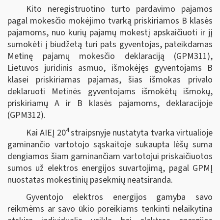
Kito neregistruotino turto pardavimo pajamos
pagal mokesčio mokėjimo tvarką priskiriamos B klasės
pajamoms, nuo kurių pajamų mokestį apskaičiuoti ir jį
sumokėti į biudžetą turi pats gyventojas, pateikdamas
Metinę pajamų mokesčio deklaraciją (GPM311),
Lietuvos juridinis asmuo, išmokėjęs gyventojams B
klasei priskiriamas pajamas, šias išmokas privalo
deklaruoti Metinės gyventojams išmokėtų išmokų,
priskiriamų A ir B klasės pajamoms, deklaracijoje
(GPM312).
4
Kai AIEĮ 20
straipsnyje nustatyta tvarka virtualioje
gaminančio vartotojo sąskaitoje sukaupta lėšų suma
dengiamos šiam gaminančiam vartotojui priskaičiuotos
sumos už elektros energijos suvartojimą, pagal GPMĮ
nuostatas mokestinių pasekmių neatsiranda.
Gyventojo elektros energijos gamyba savo
reikmėms ar savo ūkio poreikiams tenkinti nelaikytina