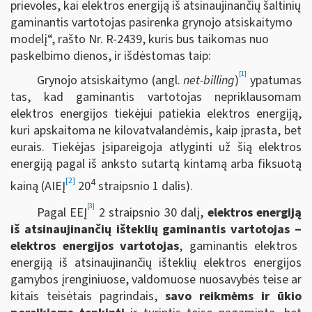
prievoles, kai elektros energiją iš atsinaujinančių šaltinių
gaminantis vartotojas pasirenka grynojo atsiskaitymo
modelį“,
rašto Nr. R-2439, kuris bus taikomas nuo
paskelbimo dienos, ir išdėstomas taip:
[1]
Grynojo atsiskaitymo (angl.
net-billing
)
ypatumas
tas, kad gaminantis vartotojas nepriklausomam
elektros energijos tiekėjui patiekia elektros energiją,
kuri apskaitoma ne kilovatvalandėmis, kaip įprasta, bet
eurais. Tiekėjas įsipareigoja atlyginti už šią elektros
energiją pagal iš anksto sutartą kintamą arba fiksuotą
[2]
4
kainą (AIEĮ
20
straipsnio 1 dalis).
[3]
Pagal EEĮ
2 straipsnio 30 dalį,
elektros energiją
iš atsinaujinančių išteklių gaminantis vartotojas
‒
elektros energijos vartotojas
, gaminantis elektros
energiją iš atsinaujinančių išteklių elektros energijos
gamybos įrenginiuose, valdomuose nuosavybės teise ar
kitais teisėtais pagrindais,
savo reikmėms ir ūkio