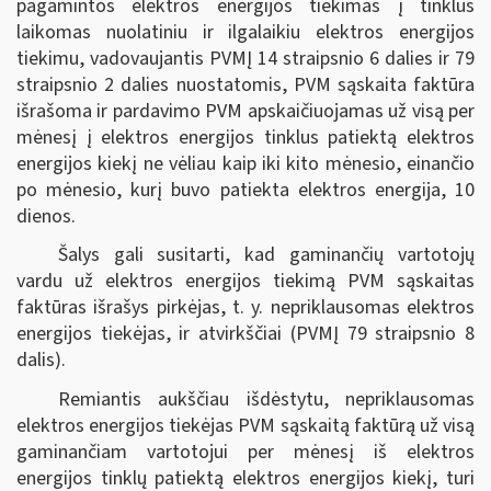
pagamintos elektros energijos tiekimas į tinklus
laikomas nuolatiniu ir ilgalaikiu elektros energijos
tiekimu, vadovaujantis PVMĮ 14 straipsnio 6 dalies ir 79
straipsnio 2 dalies nuostatomis, PVM sąskaita faktūra
išrašoma ir pardavimo PVM apskaičiuojamas už visą per
mėnesį į elektros energijos tinklus patiektą elektros
energijos kiekį ne vėliau kaip iki kito mėnesio, einančio
po mėnesio, kurį buvo patiekta elektros energija, 10
dienos.
Šalys gali susitarti, kad gaminančių vartotojų
vardu už elektros energijos tiekimą PVM sąskaitas
faktūras išrašys pirkėjas, t. y. nepriklausomas elektros
energijos tiekėjas, ir atvirkščiai (PVMĮ 79 straipsnio 8
dalis).
Remiantis aukščiau išdėstytu, nepriklausomas
elektros energijos tiekėjas PVM sąskaitą faktūrą už visą
gaminančiam vartotojui per mėnesį iš elektros
energijos tinklų patiektą elektros energijos kiekį, turi