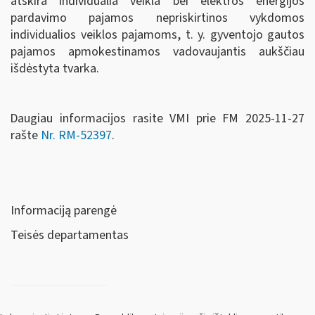
atskira individualia veikla bei elektros energijos
pardavimo pajamos nepriskirtinos vykdomos
individualios veiklos pajamoms, t. y. gyventojo gautos
pajamos apmokestinamos vadovaujantis aukščiau
išdėstyta tvarka.
Daugiau informacijos rasite VMI prie FM 2025-11-27
rašte
Nr. RM-52397
.
Informaciją parengė
Teisės departamentas