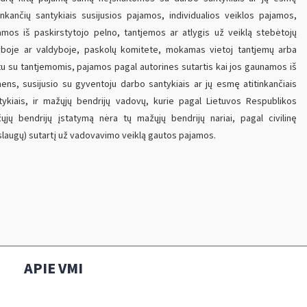
tinkančių santykiais susijusios pajamos, individualios veiklos pajamos,
amos iš paskirstytojo pelno, tantjemos ar atlygis už veiklą stebėtojų
yboje ar valdyboje, paskolų komitete, mokamas vietoj tantjemų arba
tu su tantjemomis, pajamos pagal autorines sutartis kai jos gaunamos iš
ens, susijusio su gyventoju darbo santykiais ar jų esmę atitinkančiais
tykiais, ir mažųjų bendrijų vadovų, kurie pagal Lietuvos Respublikos
ųjų bendrijų įstatymą nėra tų mažųjų bendrijų nariai, pagal civilinę
slaugų) sutartį už vadovavimo veiklą gautos pajamos.
APIE VMI