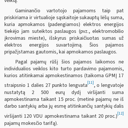
veiklą.
Gaminančio vartotojo pajamoms taip pat
priskiriama ir virtualioje sąskaitoje sukauptų lėšų suma,
kuria apmokamos (padengiamos) elektros energijos
tiekėjo jam suteiktos paslaugos (pvz., elektromobilio
įkrovimas mieste), išskyrus priskaičiuotas sumas už
elektros energijos suvartojimą. Šios pajamos
pripažįstamas gautomis, kai apmokamos paslaugos.
Pagal pajamų rūšį šios pajamos laikomos ne
individualios veiklos kito turto pardavimo pajamomis,
kurios atitinkamai apmokestinamos (taikoma GPMĮ 17
[11]
straipsnio 1 dalies 27 punkto lengvata
, o lengvatoje
nustatytą 2 500 eurų dydį viršijanti suma
apmokestinama taikant 15 proc. (metinė pajamų ne iš
darbo santykių arba jų esmę atitinkančių santykių dalis
[12]
viršijanti 120 VDU apmokestinama taikant 20 proc.)
pajamų mokesčio tarifą).