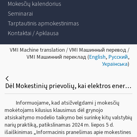
Mokesčių kalendorius
Seminarai
Tarptautinis apmokestinimas
Kontaktai / Apklausa
VMI Machine translation / VMI Машинный перевод /
VMI Машинний переклад (
English
,
Русский
,
Українська
)
Dėl Mokestinių prievolių, kai elektros energiją iš atsinaujinančių šaltinių gaminantis vartotojas pasirenka grynojo atsiskaitymo modelį
Informuojame, kad atsižvelgdami į mokesčių
mokėtojams kilusius klausimus dėl grynojo
atsiskaitymo modelio taikymo bei surinkę kitų valstybių
narių praktiką, patikslinamas 2024 m. liepos 5 d.
išaiškinimas „Informacinis pranešimas apie mokestines