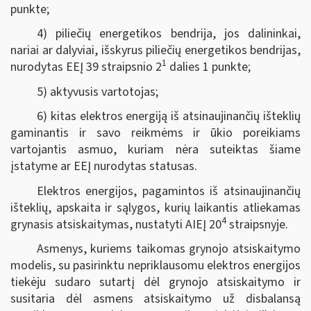
punkte;
4) piliečių energetikos bendrija, jos dalininkai,
nariai ar dalyviai, išskyrus piliečių energetikos bendrijas,
1
nurodytas EEĮ 39 straipsnio 2
dalies 1 punkte;
5) aktyvusis vartotojas;
6) kitas elektros energiją iš atsinaujinančių išteklių
gaminantis ir savo reikmėms ir ūkio poreikiams
vartojantis asmuo, kuriam nėra suteiktas šiame
įstatyme ar EEĮ nurodytas statusas.
Elektros energijos, pagamintos iš atsinaujinančių
išteklių, apskaita ir sąlygos, kurių laikantis atliekamas
4
grynasis atsiskaitymas, nustatyti AIEĮ 20
straipsnyje.
Asmenys, kuriems taikomas grynojo atsiskaitymo
modelis, su pasirinktu nepriklausomu elektros energijos
tiekėju sudaro sutartį dėl grynojo atsiskaitymo ir
susitaria dėl asmens atsiskaitymo už disbalansą