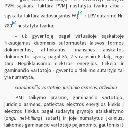
PVM sąskaita faktūra PVMĮ nustatyta tvarka arba -
[7]
sąskaita faktūra vadovaujantis FAĮ
ir LRV nutarimo Nr.
[8]
780
nustatyta tvarka;
- už gyventoją pagal virtualioje sąskaitoje
fiksuojamus duomenis suformuotas laisvos formos
dokumentas, atitinkantis finansinės apskaitos
dokumento sąvoką pagal FAĮ 2 straipsnio 6 dalį, jeigu
tarp Nepriklausomo elektros energijos tiekėjo ir
gaminančio vartotojo - gyventojo tiekimo sutartyje tai
yra numatyta.
Gaminančio vartotojo, juridinio asmens, atžvilgiu
PMĮ taikymo prasme, gaminančio vartotojo,
juridinio asmens, patiektas elektros energijos kiekis į
elektros tinklus pagal sudarytą grynojo atsiskaitymo
(
angl. net-billing
) sutartį ir joje numatytus įkainius,
laikomas gaminančio vartotojo pajamomis, gautomis iš