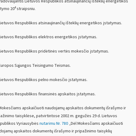
adovaujantis Lietuvos Respublikos atsinaujinančių išteklių energetikos
4
atymo 20
straipsniu.
ietuvos Respublikos atsinaujinančių išteklių energetikos įstatymas.
ietuvos Respublikos elektros energetikos įstatymas.
ietuvos Respublikos pridėtinės vertės mokesčio įstatymas.
uropos Sąjungos Teisingumo Teismas.
ietuvos Respublikos pelno mokesčio įstatymas.
ietuvos Respublikos finansinės apskaitos įstatymas.
okesčiams apskaičiuoti naudojamų apskaitos dokumentų išrašymo ir
pažinimo taisyklėse, patvirtintose
2002 m
. gegužės 29 d. Lietuvos
publikos Vyriausybės
nutarimu Nr. 780
„Dėl Mokesčiams apskaičiuoti
dojamų apskaitos dokumentų išrašymo ir pripažinimo taisyklių