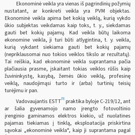
Ekonominė veikla yra vienas iš pagrindinių požymių
nustatant, ar konkreti veikla yra PVM objektas.
Ekonominė veikla apima bet kokią veiklą, kurią vykdo
ūkio subjektas veikdamas kaip toks, t. y., siekdamas
gauti bet kokių pajamų. Kad veikla būtų laikoma
ekonomine veikla, ji turi būti atlygintina, t. y. veikla,
kurią vykdant siekiama gauti bet kokių pajamų
(nepriklausomai nuo tokios veiklos tikslo ar rezultatų).
Tai reiškia, kad ekonominė veikla suprantama pačia
plačiausia prasme, įskaitant tokias veiklos rūšis kaip
žuvininkystę, kasybą, žemės ūkio veiklą, profesinę
veiklą, naudojimąsi turto ir (arba) turtinių teisių
turėjimu ir pan.
[5]
Vadovaujantis ESTT
praktika byloje C-219/12, ant
ar šalia gyvenamojo namo įrengto fotovoltinio
įrenginio gaminamos elektros kiekio, už nuolatines
pajamas tiekiamas į tinklą, eksploatacija priskirtina
sąvokai „ekonominė veikla“, kaip ji suprantama pagal