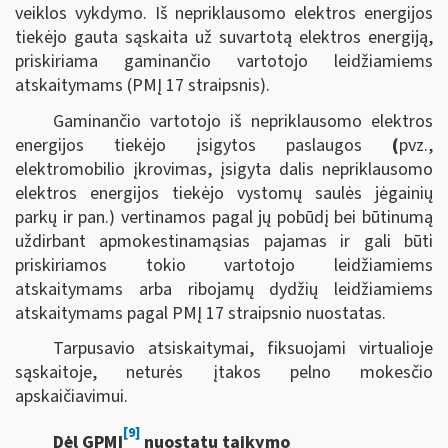
veiklos vykdymo. Iš nepriklausomo elektros energijos
tiekėjo gauta sąskaita už suvartotą elektros energiją,
priskiriama gaminančio vartotojo leidžiamiems
atskaitymams (PMĮ 17 straipsnis).
Gaminančio vartotojo iš nepriklausomo elektros
energijos tiekėjo įsigytos paslaugos
(
pvz.,
elektromobilio įkrovimas, įsigyta dalis nepriklausomo
elektros energijos tiekėjo vystomų saulės jėgainių
parkų ir pan.) vertinamos pagal jų pobūdį bei būtinumą
uždirbant apmokestinamąsias pajamas ir gali būti
priskiriamos
tokio vartotojo leidžiamiems
atskaitymams arba ribojamų dydžių leidžiamiems
atskaitymams pagal PMĮ 17 straipsnio nuostatas.
Tarpusavio atsiskaitymai, fiksuojami virtualioje
sąskaitoje, neturės įtakos pelno mokesčio
apskaičiavimui.
[9]
Dėl GPMĮ
nuostatų taikymo