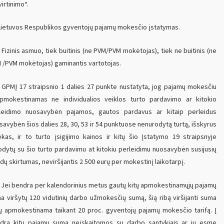
irtinimo“.
ietuvos Respublikos gyventojų pajamų mokesčio įstatymas.
Fizinis asmuo, tiek buitinis (ne PVM/PVM mokėtojas), tiek ne buitinis (ne
 /PVM mokėtojas) gaminantis vartotojas.
GPMĮ 17 straipsnio 1 dalies 27 punkte nustatyta, jog pajamų mokesčiu
pmokestinamas ne individualios veiklos turto pardavimo ar kitokio
leidimo nuosavybėn pajamos, gautos pardavus ar kitaip perleidus
savybėn šios dalies 28, 30, 53 ir 54 punktuose nenurodytą turtą, išskyrus
iekas, ir to turto įsigijimo kainos ir kitų šio Įstatymo 19 straipsnyje
odytų su šio turto pardavimu at kitokiu perleidimu nuosavybėn susijusių
idų skirtumas, neviršijantis 2 500 eurų per mokestinį laikotarpį.
Jei bendra per kalendorinius metus gautų kitų apmokestinamųjų pajamų
a viršytų 120 vidutinių darbo užmokesčių sumą, šią ribą viršijanti suma
ų apmokestinama taikant 20 proc. gyventojų pajamų mokesčio tarifą. Į
drą kitų pajamų sumą neįskaitomos su darbo santykiais ar jų esmę