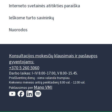
Interneto svetainės atitikties paraiška
Ieškome turto savininkų
Nuorodos
Konsultacijos mokesčių klausimais ir paslaugos
gyventojams:
+370 5 260 5060
Darbo laikas: I-IV 8.00-17.00, V 8.00-15.45.
Prieššventinę dieną - viena valanda trumpiau.
Kiekvieno mėnesio antrą penktadienį 8.00 val. - 12.00 val.
Mano VMI
Paklausimas per