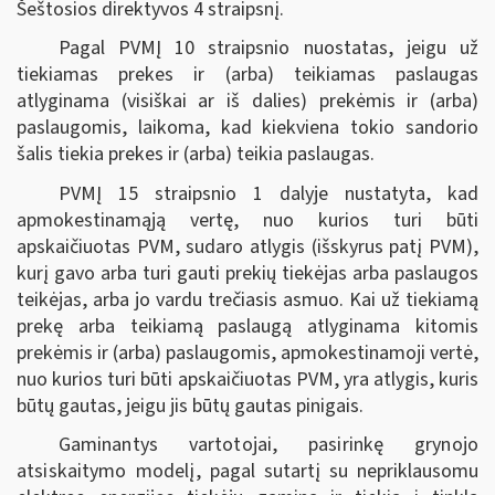
Šeštosios direktyvos 4 straipsnį.
Pagal PVMĮ 10 straipsnio nuostatas, jeigu už
tiekiamas prekes ir (arba) teikiamas paslaugas
atlyginama (visiškai ar iš dalies) prekėmis ir (arba)
paslaugomis, laikoma, kad kiekviena tokio sandorio
šalis tiekia prekes ir (arba) teikia paslaugas.
PVMĮ 15 straipsnio 1 dalyje nustatyta, kad
apmokestinamąją vertę, nuo kurios turi būti
apskaičiuotas PVM, sudaro atlygis (išskyrus patį PVM),
kurį gavo arba turi gauti prekių tiekėjas arba paslaugos
teikėjas, arba jo vardu trečiasis asmuo. Kai už tiekiamą
prekę arba teikiamą paslaugą atlyginama kitomis
prekėmis ir (arba) paslaugomis, apmokestinamoji vertė,
nuo kurios turi būti apskaičiuotas PVM, yra atlygis, kuris
būtų gautas, jeigu jis būtų gautas pinigais.
G
aminantys vartotojai, pasirinkę grynojo
atsiskaitymo modelį,
pagal sutartį su nepriklausomu