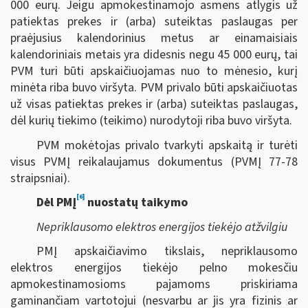
000 eurų. Jeigu apmokestinamojo asmens atlygis už
patiektas prekes ir (arba) suteiktas paslaugas per
praėjusius kalendorinius metus ar einamaisiais
kalendoriniais metais yra didesnis negu 45 000 eurų, tai
PVM turi būti apskaičiuojamas nuo to mėnesio, kurį
minėta riba buvo viršyta. PVM privalo būti apskaičiuotas
už visas patiektas prekes ir (arba) suteiktas paslaugas,
dėl kurių tiekimo (teikimo) nurodytoji riba buvo viršyta.
PVM mokėtojas privalo tvarkyti apskaitą ir turėti
visus PVMĮ reikalaujamus dokumentus (PVMĮ 77-78
straipsniai).
[6]
Dėl PMĮ
nuostatų taikymo
Nepriklausomo elektros energijos tiekėjo atžvilgiu
PMĮ apskaičiavimo tikslais, nepriklausomo
elektros energijos tiekėjo pelno mokesčiu
apmokestinamosioms pajamoms priskiriama
gaminančiam vartotojui (nesvarbu ar jis yra fizinis ar