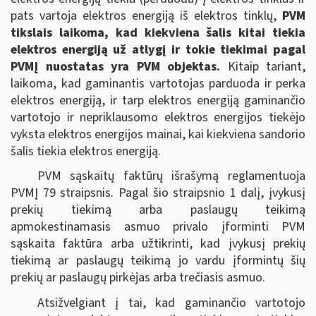
pats vartoja elektros energiją iš elektros tinklų,
PVM
tikslais laikoma, kad kiekviena šalis kitai tiekia
elektros energiją už atlygį ir tokie tiekimai pagal
PVMĮ nuostatas yra PVM objektas.
Kitaip tariant,
laikoma, kad gaminantis vartotojas parduoda ir perka
elektros energiją, ir tarp elektros energiją gaminančio
vartotojo ir nepriklausomo elektros energijos tiekėjo
vyksta elektros energijos mainai, kai kiekviena sandorio
šalis tiekia elektros energiją.
PVM sąskaitų faktūrų išrašymą reglamentuoja
PVMĮ 79 straipsnis. Pagal šio straipsnio 1 dalį, įvykusį
prekių tiekimą arba paslaugų teikimą
apmokestinamasis asmuo privalo įforminti PVM
sąskaita faktūra arba užtikrinti, kad įvykusį prekių
tiekimą ar paslaugų teikimą jo vardu įformintų šių
prekių ar paslaugų pirkėjas arba trečiasis asmuo.
Atsižvelgiant į tai, kad gaminančio vartotojo