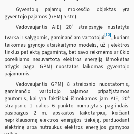
Gyventojų pajamų mokesčio objektas yra
gyventojo pajamos (GPMĮ 5 str.).
4
Vadovaujantis AIEĮ 20
straipsnyje nustatyta
[10]
tvarka ir sąlygomis, gaminančiam vartotojui
, kuriam
taikomas grynojo atsiskaitymo modelis, už į elektros
tinklus patiektą pagamintą, bet savo reikmėms ar ūkio
poreikiams nesuvartotą elektros energiją išmokėtas
atlygis pagal GPMĮ nuostatas laikomas gyventojo
pajamomis.
Vadovaujantis GPMĮ 8 straipsnio nuostatomis,
gaminančio vartotojo pajamos pripažįstamos
4
gautomis, kai yra faktiškai išmokamos jam AIEĮ 20
straipsnio 1 dalies 6 punkte numatytais pagrindais:
pasibaigus 2 m. apskaitos laikotarpiui, keičiant
nepriklausomą elektros energijos tiekėją, parduodant
elektrinę arba nutraukus elektros energijos gamybos