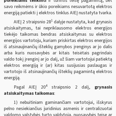
poreikiams tenkinti
ir turintis teisę pagamintą, bet
savo reikmėms ir ūkio poreikiams nesuvartotą elektros
energiją patiekti į elektros tinklus AIEĮ nustatyta tvarka.
1
AIEĮ 2 straipsnio 28
dalyje nustatyta, kad grynasis
atsiskaitymas, tai nepriklausomo elektros energijos
tiekėjo taikomas bendras atsiskaitymas su elektros
energijos vartotoju, kuriam priskirtas elektros energijos
iš atsinaujinančių išteklių gamybos įrenginys ar jo dalis
arba kuris nuosavybės ar kitais teisėtais pagrindais
valdo tokį įrenginį ar jo dalį, už šiam vartotojui patiektą
elektros energiją ir (ar) kitas susijusias paslaugas ir
vartotojo iš atsinaujinančių išteklių pagamintą elektros
energiją.
4
Pagal AIEĮ 20
straipsnio 2 dalį,
grynasis
atsiskaitymas taikomas
:
1) nebuitiniam gaminančiam vartotojui, išskyrus
pelno nesiekiančius juridinius asmenis ir centralizuotai
valdomo valstybės turto valdytoją, nuosavybės teise ar