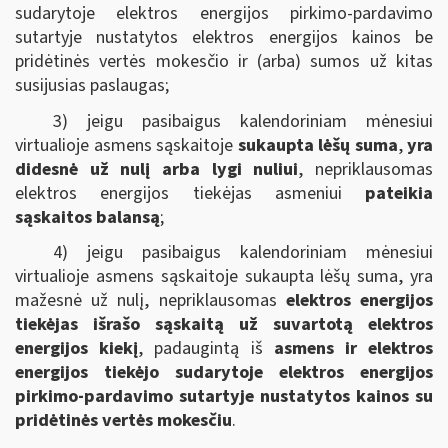
sudarytoje elektros energijos pirkimo-pardavimo
sutartyje nustatytos elektros energijos kainos be
pridėtinės vertės mokesčio ir (arba) sumos už kitas
susijusias paslaugas;
3) jeigu pasibaigus kalendoriniam mėnesiui
virtualioje asmens sąskaitoje
sukaupta lėšų suma
,
yra
didesnė už nulį arba lygi nuliui
, nepriklausomas
elektros energijos tiekėjas asmeniui
pateikia
sąskaitos balansą
;
4) jeigu pasibaigus kalendoriniam mėnesiui
virtualioje asmens sąskaitoje sukaupta lėšų suma, yra
mažesnė už nulį, nepriklausomas
elektros energijos
tiekėjas išrašo sąskaitą už suvartotą elektros
energijos kiekį
, padaugintą iš
asmens ir elektros
energijos tiekėjo sudarytoje elektros energijos
pirkimo-pardavimo sutartyje nustatytos kainos su
pridėtinės vertės mokesčiu
.