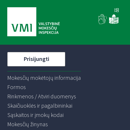
Prisijungti
Mokesčių mokėtojų informacija
Formos
Rinkmenos / Atviri duomenys
Skaičiuoklės ir pagalbininkai
Sąskaitos ir įmokų kodai
Mokesčių žinynas