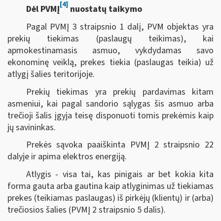
[4]
Dėl PVMĮ
nuostatų taikymo
Pagal PVMĮ 3 straipsnio 1 dalį, PVM objektas yra
prekių tiekimas (paslaugų teikimas), kai
apmokestinamasis asmuo, vykdydamas savo
ekonominę veiklą, prekes tiekia (paslaugas teikia) už
atlygį šalies teritorijoje.
Prekių tiekimas yra prekių pardavimas kitam
asmeniui, kai pagal sandorio sąlygas šis asmuo arba
trečioji šalis įgyja teisę disponuoti tomis prekėmis kaip
jų savininkas.
Prekės sąvoka paaiškinta PVMĮ 2 straipsnio 22
dalyje ir apima elektros energiją.
Atlygis - visa tai, kas pinigais ar bet kokia kita
forma gauta arba gautina kaip atlyginimas už tiekiamas
prekes (teikiamas paslaugas) iš pirkėjų (klientų) ir (arba)
trečiosios šalies (PVMĮ 2 straipsnio 5 dalis).