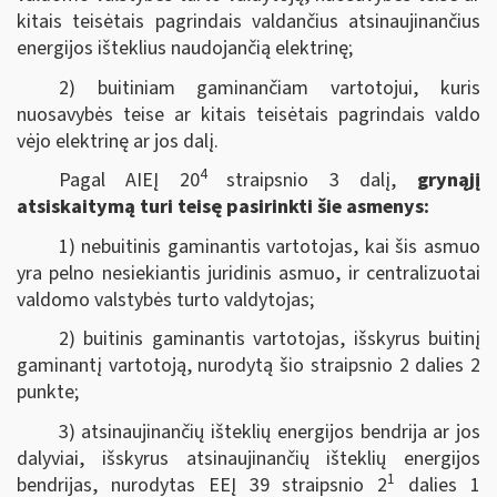
kitais teisėtais pagrindais valdančius atsinaujinančius
energijos išteklius naudojančią elektrinę;
2) buitiniam gaminančiam vartotojui, kuris
nuosavybės teise ar kitais teisėtais pagrindais valdo
vėjo elektrinę ar jos dalį.
4
Pagal AIEĮ 20
straipsnio 3 dalį,
grynąjį
atsiskaitymą turi teisę pasirinkti šie asmenys:
1) nebuitinis gaminantis vartotojas, kai šis asmuo
yra pelno nesiekiantis juridinis asmuo, ir centralizuotai
valdomo valstybės turto valdytojas;
2) buitinis gaminantis vartotojas, išskyrus buitinį
gaminantį vartotoją, nurodytą šio straipsnio 2 dalies 2
punkte;
3) atsinaujinančių išteklių energijos bendrija ar jos
dalyviai, išskyrus atsinaujinančių išteklių energijos
1
bendrijas, nurodytas EEĮ 39 straipsnio 2
dalies 1