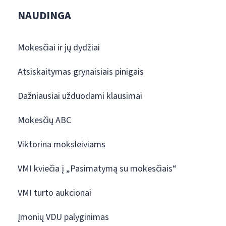
NAUDINGA
Mokesčiai ir jų dydžiai
Atsiskaitymas grynaisiais pinigais
Dažniausiai užduodami klausimai
Mokesčių ABC
Viktorina moksleiviams
VMI kviečia į „Pasimatymą su mokesčiais“
VMI turto aukcionai
Įmonių VDU palyginimas