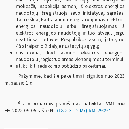
mokesčių inspekcija asmenį iš elektros energijos
naudotojų išregistruoja savo iniciatyva, sąrašas.
Tai reiškia, kad asmuo neregistruojamas elektros
energijos naudotoju arba išregistruojamas iš
elektros energijos naudotojų ir tuo atveju, jeigu
neatitinka Lietuvos Respublikos akcizų įstatymo
48 straipsnio 2 dalyje nustatytų sąlygų;
nustatoma, kad asmuo elektros energijos
naudotoju įregistruojamas vienerių metų terminui;
atlikti kiti redakcinio pobūdžio pakeitimai.
Pažymime, kad šie pakeitimai įsigalios nuo 2023
m. sausio 1 d.
Šis informacinis pranešimas pateiktas VMI prie
FM
2022-09-05 rašte Nr.
(18.2-31-2 Mr) RM-29097
.