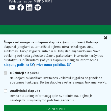
Mano VMI
Paklausimas per
Valstybinė mokesčių inspekcija prie Lietuvos
U
Respublikos finansų ministerijos
Šioje svetainėje naudojami slapukai
(angl. cookies). Būtinieji
slapukai įdiegiami automatiškai ir jiems nėra reikalingas Jūsų
Biudžetinė įstaiga. Juridinio asmens kodas — 188659752,
sutikimas. Taip pat galite sutikti ir su kitų slapukų naudojimu. Savo
adresas: Vasario 16-osios g. 14, 01107 Vilnius, Lietuva, el.paštas:
sutikimą bet kada galėsite atšaukti pakeisdami interneto naršyklės
vmi@vmi.lt
, E. pristatymo dėžutės adresas 188659752
nustatymus ir ištrindami įrašytus slapukus. Daugiau informacijos
Duomenys apie Valstybinę mokesčių inspekciją prie Lietuvos
Slapukų politika
;
Privatumo politika.
Respublikos finansų ministerijos kaupiami ir saugomi Juridinių
asmenų registre
Būtinieji slapukai
Naudojami sklandžiam svetainės veikimui ir įgalina pagrindines
svetainės funkcijas. Be šių slapukų svetainė negali tinkamai veikti.
Analitiniai slapukai
Renka statistinę informaciją apie svetainės naudojimą ir
naudojami Jūsų naršymo patirties gerinimui.
PATVIRTINTI