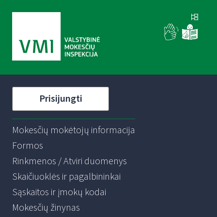
Prisijungti
Mokesčių mokėtojų informacija
Formos
Rinkmenos / Atviri duomenys
Skaičiuoklės ir pagalbininkai
Sąskaitos ir įmokų kodai
Mokesčių žinynas