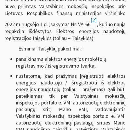
buvo priimtas Valstybinės mokesčių inspekcijos prie
Lietuvos Respublikos finansų ministerijos viršininko
[2]
2022 m. rugsėjo 1 d. įsakymas Nr. VA-66
, kuriuo nauja
redakcija išdėstytos Elektros energijos naudotojų
registracijos taisyklės (toliau − Taisyklės).
Esminiai Taisyklių pakeitimai:
panaikinama elektros energijos mokėtojų
registravimo / išregistravimo tvarka;
nustatoma, kad prašymas Įregistruoti elektros
energijos naudotoju / išregistruoti iš elektros
energijos naudotojų (toliau - prašymas) gali būti
pateikiamas tik per Valstybinės mokesčių
inspekcijos portalo e. VMI autorizuotų elektroninių
paslaugų sritį Mano VMI, vadovaujantis
Valstybinės mokesčių inspekcijos portalo e. VMI
autorizuotų elektroninių paslaugų srities Mano
VMI naudojimo taisyklių, patvirtintų Valstybinės