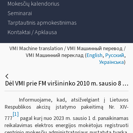
Mokesčių kalendorius
Seminarai
Tarptautinis apmokestinimas
Kontaktai / Apklausa
VMI Machine translation / VMI Машинный перевод /
VMI Машинний переклад (
English
,
Русский
,
Українська
)
Dėl VMI prie FM viršininko 2010 m. sausio 8 d. įsakymo Nr. VA-6 pakeitimo
Informuojame, kad, atsižvelgiant į Lietuvos
Respublikos akcizų įstatymo pakeitimą Nr.
XIV-
[1]
777
pagal kurį nuo 2023 m. sausio 1 d. panaikinamas
reikalavimas elektros energijos mokėtojus registruoti
centrinio mokesčių administratoriaus nustatyta tvarka,