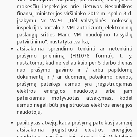
mokesčių inspekcijos prie Lietuvos Respublikos
finansų ministerijos viršininko 2012 m. spalio 3 d.
įsakymu Nr. VA-91 „Dėl Valstybinės mokesčių
inspekcijos portalo e. VMI autorizuotų elektroninių
paslaugų srities Mano VMI naudojimo taisyklių
patvirtinimo“, nustatyta tvarka;
atsisakoma sprendimo tenkinti ar netenkinti
prašymo priėmimą (FR1076 forma), t. y.
nustatoma, kad ne vėliau kaip per 5 darbo dienas
nuo prašymo gavimo ir / arba papildomų
dokumentų ir / ar duomenų pateikimo dienos,
prašymą pateikęs asmuo yra įregistruojamas
elektros energijos naudotoju arba jam
pateikiamas motyvuotas atsakymas, kodėl
asmuo negali būti įregistruotas elektros energijos
naudotoju;
papildytas atvejų, kada prašymą pateikusį asmenį
atsisakoma įregistruoti elektros energijos
naudotoju, sąrašas, bei atvejų, kai Valstybinė