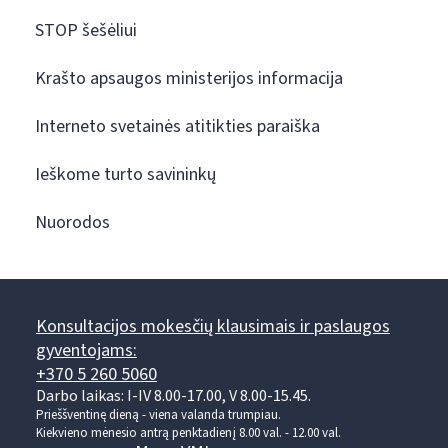
STOP šešėliui
Krašto apsaugos ministerijos informacija
Interneto svetainės atitikties paraiška
Ieškome turto savininkų
Nuorodos
Konsultacijos mokesčių klausimais ir paslaugos
gyventojams:
+370 5 260 5060
Darbo laikas: I-IV 8.00-17.00, V 8.00-15.45.
Prieššventinę dieną - viena valanda trumpiau.
Kiekvieno mėnesio antrą penktadienį 8.00 val. - 12.00 val.