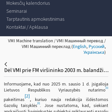
Mokesčių kalendorius
Seminarai
Tarptautinis apmokestinimas
Kontaktai / Apklausa
VMI Machine translation / VMI Машинный перевод /
VMI Машинний переклад (
English
,
Русский
,
Українська
)
Dėl VMI prie FM viršininko 2003 m. balandžio 30 d. įsakymo Nr. V-131 pakeitimo (duomenų teikimo pokyčiai žuvininkystės subjektams, siekiantiems gauti žuvininkystės subjekto leidimą įsigyti lengvatinių gazolių)
Informuojame, kad nuo 2025 m. sausio 1 d. įsigalioja
[1]
Lietuvos Respublikos Vyriausybės nutarimo
[2]
pakeitimas
, kuriuo nauja redakcija išdėstomos
[3]
Gazolių taisyklės
. Jose nustatoma, kad, siekiant
apskaičiuoti žuvininkystės subjektui priklausantį gazolių