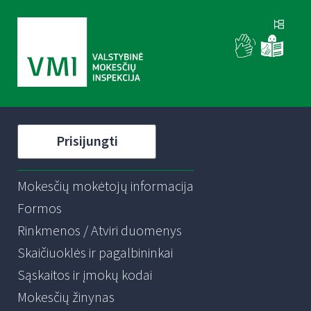
Prisijungti
Mokesčių mokėtojų informacija
Formos
Rinkmenos / Atviri duomenys
Skaičiuoklės ir pagalbininkai
Sąskaitos ir įmokų kodai
Mokesčių žinynas