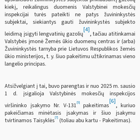
kiekį, reikalingus duomenis Valstybinei mokesčių
inspekcijai turės pateikti ne patys žuvininkystės
subjektai, siekiantys gauti žuvininkystės subjekto
[4]
leidimą įsigyti lengvatinių gazolių
, tačiau atitinkamai
Valstybės įmonė Žemės ūkio duomenų centras ir (arba)
Žuvininkystės tarnyba prie Lietuvos Respublikos žemės
ūkio ministerijos, t. y. šiuo pakeitimu užtikrinamas vieno
langelio principas.
Atsižvelgiant į tai, buvo parengtas ir nuo 2025 m. sausio
1 d. įsigalioja Valstybinės mokesčių inspekcijos
[6]
[5]
viršininko įsakymo Nr. V-131
pakeitimas
, kuriuo
pakeičiamas minėtasis įsakymas ir šiuo įsakymu
[7]
tvirtinamos Taisyklės
(toliau abu kartu - Pakeitimas).