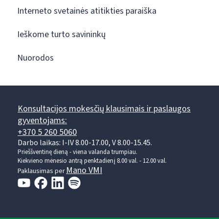
Interneto svetainės atitikties paraiška
Ieškome turto savininkų
Nuorodos
Konsultacijos mokesčių klausimais ir paslaugos
gyventojams:
+370 5 260 5060
Darbo laikas: I-IV 8.00-17.00, V 8.00-15.45.
Prieššventinę dieną - viena valanda trumpiau.
Kiekvieno mėnesio antrą penktadienį 8.00 val. - 12.00 val.
Mano VMI
Paklausimas per