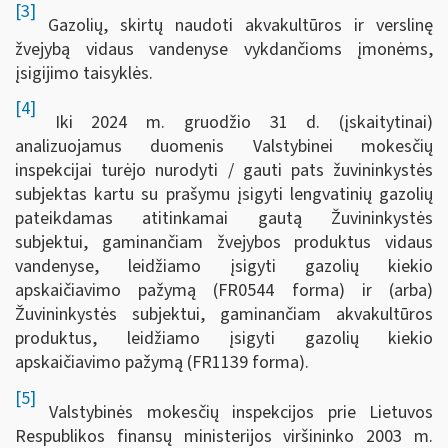
[3]
Gazolių, skirtų naudoti akvakultūros ir verslinę
žvejybą vidaus vandenyse vykdančioms įmonėms,
įsigijimo taisyklės.
[4]
Iki 2024 m. gruodžio 31 d. (įskaitytinai)
analizuojamus duomenis Valstybinei mokesčių
inspekcijai turėjo nurodyti / gauti pats žuvininkystės
subjektas kartu su prašymu įsigyti lengvatinių gazolių
pateikdamas atitinkamai gautą Žuvininkystės
subjektui, gaminančiam žvejybos produktus vidaus
vandenyse, leidžiamo įsigyti gazolių kiekio
apskaičiavimo pažymą (FR0544 forma) ir (arba)
Žuvininkystės subjektui, gaminančiam akvakultūros
produktus, leidžiamo įsigyti gazolių kiekio
apskaičiavimo pažymą (FR1139 forma).
[5]
Valstybinės mokesčių inspekcijos prie Lietuvos
Respublikos finansų ministerijos viršininko 2003 m.