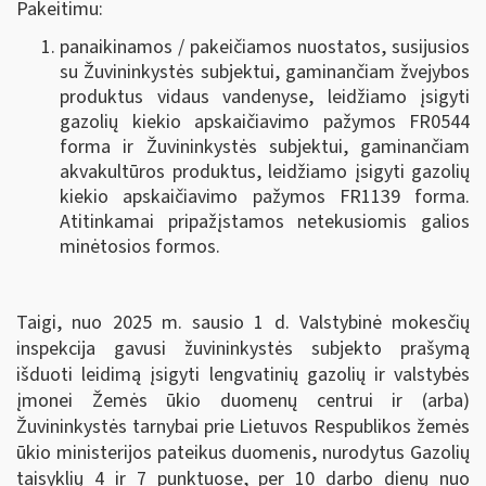
Pakeitimu:
panaikinamos / pakeičiamos nuostatos, susijusios
su Žuvininkystės subjektui, gaminančiam žvejybos
produktus vidaus vandenyse, leidžiamo įsigyti
gazolių kiekio apskaičiavimo pažymos FR0544
forma ir Žuvininkystės subjektui, gaminančiam
akvakultūros produktus, leidžiamo įsigyti gazolių
kiekio apskaičiavimo pažymos FR1139 forma.
Atitinkamai pripažįstamos netekusiomis galios
minėtosios formos.
Taigi, nuo 2025 m. sausio 1 d. Valstybinė mokesčių
inspekcija gavusi žuvininkystės subjekto prašymą
išduoti leidimą įsigyti lengvatinių gazolių ir valstybės
įmonei Žemės ūkio duomenų centrui ir (arba)
Žuvininkystės tarnybai prie Lietuvos Respublikos žemės
ūkio ministerijos pateikus duomenis, nurodytus Gazolių
taisyklių 4 ir 7 punktuose, per 10 darbo dienų nuo