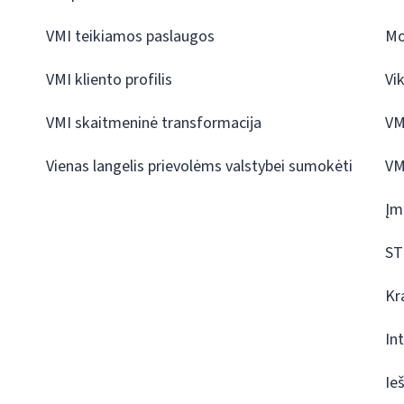
VMI teikiamos paslaugos
Mo
VMI kliento profilis
Vi
VMI skaitmeninė transformacija
VM
Vienas langelis prievolėms valstybei sumokėti
VM
Įm
ST
Kr
In
Ie