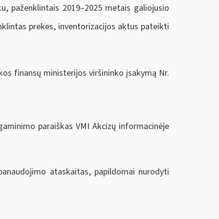
ku, paženklintais 2019–2025 metais galiojusio
lintas prekes, inventorizacijos aktus pateikti
os finansų ministerijos viršininko įsakymą Nr.
pagaminimo paraiškas VMI Akcizų informacinėje
 panaudojimo ataskaitas, papildomai nurodyti