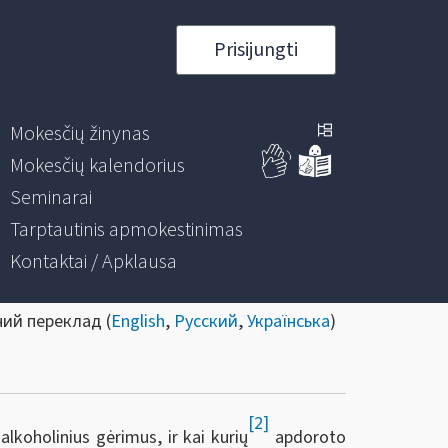
Prisijungti
Mokesčių žinynas
Mokesčių kalendorius
Seminarai
Tarptautinis apmokestinimas
Kontaktai / Apklausa
ний переклад (
English
,
Русский
,
Українська
)
[2]
 alkoholinius gėrimus, ir kai kurių
apdoroto