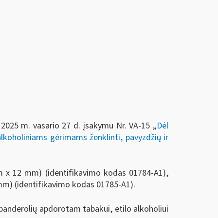
o 2025 m. vasario 27 d. įsakymu Nr. VA-15 „
Dėl
alkoholiniams gėrimams ženklinti, pavyzdžių ir
m x 12 mm) (identifikavimo kodas 01784-A1),
mm) (identifikavimo kodas 01785-A1).
banderolių apdorotam tabakui, etilo alkoholiui