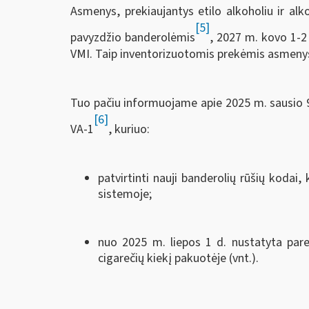
Asmenys, prekiaujantys etilo alkoholiu ir al
[5]
pavyzdžio banderolėmis
, 2027 m. kovo 1-2
VMI. Taip inventorizuotomis prekėmis asmenys 
Tuo pačiu informuojame apie 2025 m. sausio 9 
[6]
VA-1
, kuriuo:
patvirtinti nauji banderolių rūšių koda
sistemoje;
nuo 2025 m. liepos 1 d. nustatyta pare
cigarečių kiekį pakuotėje (vnt.).