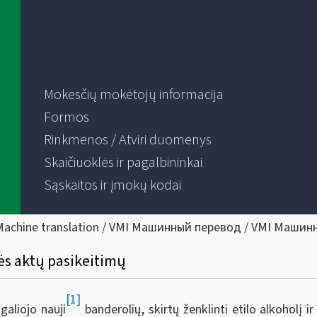
Mokesčių mokėtojų informacija
Formos
Rinkmenos / Atviri duomenys
Skaičiuoklės ir pagalbininkai
Sąskaitos ir įmokų kodai
Machine translation / VMI Машинный перевод / VMI Машин
ės aktų pasikeitimų
[1]
aliojo nauji
banderolių, skirtų ženklinti etilo alkoholį ir