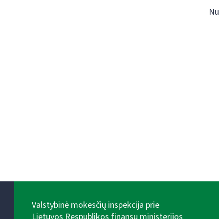
Nu
Valstybinė mokesčių inspekcija prie
Lietuvos Respublikos finansų ministerijos