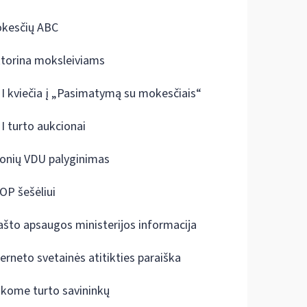
kesčių ABC
ktorina moksleiviams
I kviečia į „Pasimatymą su mokesčiais“
I turto aukcionai
onių VDU palyginimas
OP šešėliui
ašto apsaugos ministerijos informacija
terneto svetainės atitikties paraiška
škome turto savininkų