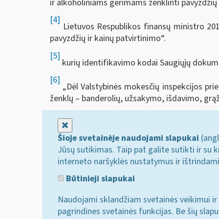
ir alkoholiniams gėrimams ženklinti pavyzdžių i
[4]
Lietuvos Respublikos finansų ministro 201
pavyzdžių ir kainų patvirtinimo“.
[5]
kurių identifikavimo kodai Saugiųjų dokume
[6]
„Dėl Valstybinės mokesčių inspekcijos prie 
ženklų – banderolių, užsakymo, išdavimo, grąž
Uždaryti
Šioje svetainėje naudojami slapukai
(angl
Jūsų sutikimas. Taip pat galite sutikti ir s
interneto naršyklės nustatymus ir ištrindam
Būtinieji slapukai
Naudojami sklandžiam svetainės veikimui ir 
pagrindines svetainės funkcijas. Be šių slap