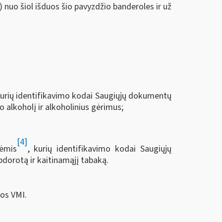
) nuo šiol išduos šio pavyzdžio banderoles ir už
kurių identifikavimo kodai Saugiųjų dokumentų
o alkoholį ir alkoholinius gėrimus;
[4]
lėmis
, kurių identifikavimo kodai Saugiųjų
pdorotą ir kaitinamąjį tabaką.
tos VMI.