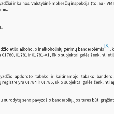
žiai ir kainos. Valstybinė mokesčių inspekcija (toliau - VMI
omis.
.:
[3]
džio etilo alkoholio ir alkoholinių gėrimų banderolėmis
, 
01780, 01781 ir 01781-A1, ūkio subjektai galės ženklinti etil
avyzdžio apdoroto tabako ir kaitinamojo tabako bandero
egistre yra 01784 ir 01785, ūkio subjektai galės ženklinti a
au nurodytų seno pavyzdžio banderolių, jos turės būti grąžin