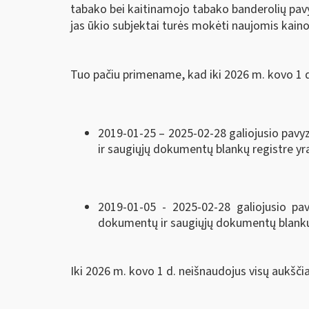
tabako bei kaitinamojo tabako banderolių pavyzd
jas ūkio subjektai turės mokėti naujomis kain
Tuo pačiu primename, kad iki 2026 m. kovo 1 d
2019-01-25 – 2025-02-28 galiojusio pavyz
ir saugiųjų dokumentų blankų registre yra 
2019-01-05 - 2025-02-28 galiojusio p
dokumentų ir saugiųjų dokumentų blankų r
Iki 2026 m. kovo 1 d. neišnaudojus visų aukšči