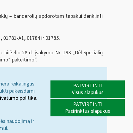
klų – ­banderolių apdorotam tabakui ženklinti
, 01781-A1, 01784 ir 01785.
. birželio 28 d. įsakymo Nr. 193 „Dėl Specialių
nimo“ pakeitimo“.
 nėra reikalingas
PATVIRTINTI
aukti pakeisdami
Visus slapukus
ivatumo politika.
PATVIRTINTI
Pasirinktus slapukus
nės naudojimą ir
mui.