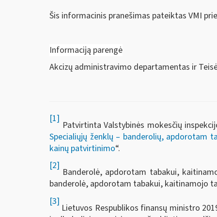
Šis informacinis pranešimas pateiktas VMI pri
Informaciją parengė
Akcizų administravimo departamentas ir Tei
[1]
Patvirtinta Valstybinės mokesčių inspekcij
Specialiųjų ženklų – banderolių, apdorotam ta
kainų patvirtinimo
“.
[2]
Banderolė, apdorotam tabakui, kaitinamo
banderolė, apdorotam tabakui, kaitinamojo ta
[3]
Lietuvos Respublikos finansų ministro 2019