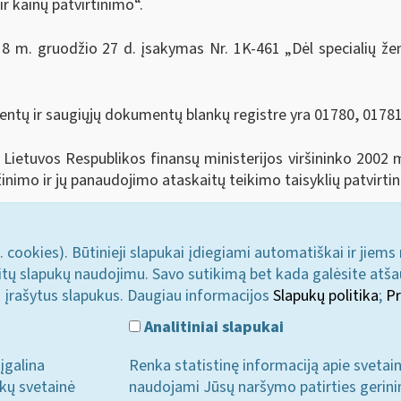
r kainų patvirtinimo“.
8 m. gruodžio 27 d. įsakymas Nr. 1K-461 „Dėl specialių žen
ntų ir saugiųjų dokumentų blankų registre yra 01780, 01781
Lietuvos Respublikos finansų ministerijos viršininko 2002 m
inimo ir jų panaudojimo ataskaitų teikimo taisyklių patvirti
. cookies). Būtinieji slapukai įdiegiami automatiškai ir jiems
u kitų slapukų naudojimu. Savo sutikimą bet kada galėsite atš
i įrašytus slapukus. Daugiau informacijos
Slapukų politika
;
Pr
Analitiniai slapukai
įgalina
Renka statistinę informaciją apie svetai
ukų svetainė
naudojami Jūsų naršymo patirties gerini