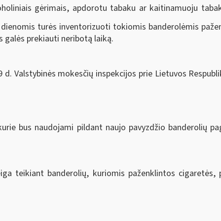
koholiniais gėrimais, apdorotu tabaku ar kaitinamuoju taba
 dienomis turės inventorizuoti tokiomis banderolėmis paženk
galės prekiauti neribotą laiką.
d. Valstybinės mokesčių inspekcijos prie Lietuvos Respublik
i, kurie bus naudojami pildant naujo pavyzdžio banderolių 
iga teikiant banderolių, kuriomis paženklintos cigaretės,