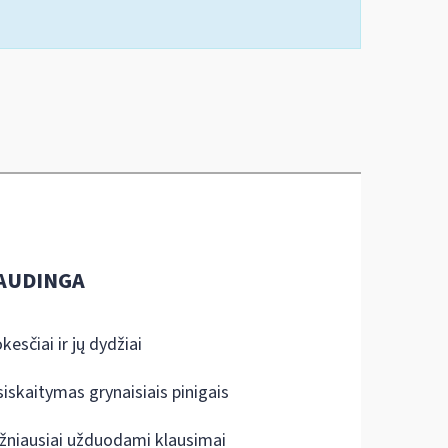
AUDINGA
kesčiai ir jų dydžiai
siskaitymas grynaisiais pinigais
žniausiai užduodami klausimai