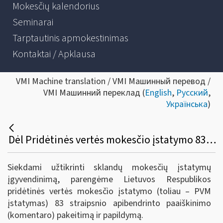
Mokesčių kalendorius
Seminarai
Tarptautinis apmokestinimas
Kontaktai / Apklausa
VMI Machine translation / VMI Машинный перевод /
VMI Машинний переклад (
English
,
Русский
,
Українська
)
Dėl Pridėtinės vertės mokesčio įstatymo 83 straipsnio apibendrinto paaiškinimo (komentaro)
Siekdami užtikrinti sklandų mokesčių įstatymų
įgyvendinimą, parengėme Lietuvos Respublikos
pridėtinės vertės mokesčio įstatymo (toliau – PVM
įstatymas) 83 straipsnio apibendrinto paaiškinimo
(komentaro) pakeitimą ir papildymą.