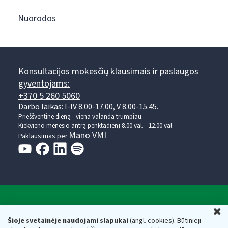
Nuorodos
Konsultacijos mokesčių klausimais ir paslaugos
gyventojams:
+370 5 260 5060
Darbo laikas: I-IV 8.00-17.00, V 8.00-15.45.
Prieššventinę dieną - viena valanda trumpiau.
Kiekvieno mėnesio antrą penktadienį 8.00 val. - 12.00 val.
Mano VMI
Paklausimas per
Valstybinė mokesčių inspekcija prie Lietuvos
U
Respublikos finansų ministerijos
Šioje svetainėje naudojami slapukai
(angl. cookies). Būtinieji