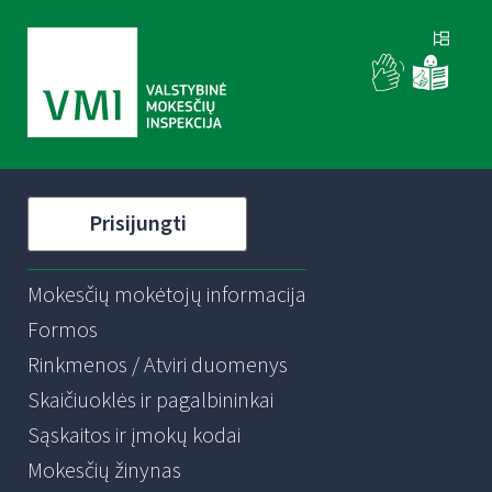
Prisijungti
Mokesčių mokėtojų informacija
Formos
Rinkmenos / Atviri duomenys
Skaičiuoklės ir pagalbininkai
Sąskaitos ir įmokų kodai
Mokesčių žinynas