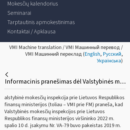
Mokesčių kalendorius
Seminarai
Tarptautinis apmokestinimas
Kontaktai / Apklausa
VMI Machine translation / VMI Машинный перевод /
VMI Машинний переклад (
English
,
Русский
,
Українська
)
Informacinis pranešimas dėl Valstybinės mokesčių inspekcijos prie Lietuvos Respublikos finansų ministerijos viršininko 2019 m. gruodžio 12 d. įsakymo Nr. VA- 93 „Dėl Pavyzdinės pajamų mokesčio deklaracijos GPM311 formos ir jos priedų formų ir jų užpildymo, pateikimo bei tikslinimo taisyklių patvirtinimo“ pakeitimo
alstybinė mokesčių inspekcija prie Lietuvos Respublikos
finansų ministerijos (toliau – VMI prie FM) praneša, kad
Valstybinės mokesčių inspekcijos prie Lietuvos
Respublikos finansų ministerijos viršininko 2022 m.
spalio 10 d. įsakymu Nr. VA-79 buvo pakeistas 2019 m.