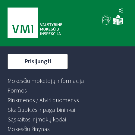
Prisijungti
Mokesčių mokėtojų informacija
Formos
Rinkmenos / Atviri duomenys
Skaičiuoklės ir pagalbininkai
Sąskaitos ir įmokų kodai
Mokesčių žinynas