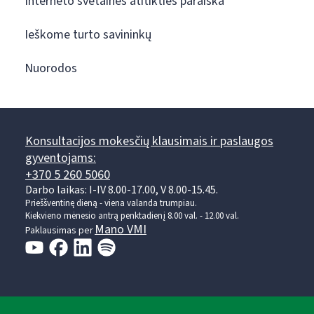
Interneto svetainės atitikties paraiška
Ieškome turto savininkų
Nuorodos
Konsultacijos mokesčių klausimais ir paslaugos
gyventojams:
+370 5 260 5060
Darbo laikas: I-IV 8.00-17.00, V 8.00-15.45.
Prieššventinę dieną - viena valanda trumpiau.
Kiekvieno mėnesio antrą penktadienį 8.00 val. - 12.00 val.
Mano VMI
Paklausimas per