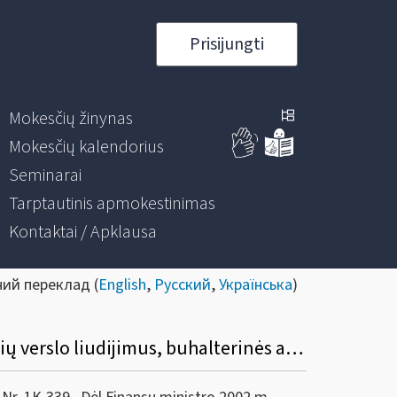
Prisijungti
Mokesčių žinynas
Mokesčių kalendorius
Seminarai
Tarptautinis apmokestinimas
Kontaktai / Apklausa
ний переклад (
English
,
Русский
,
Українська
)
Dėl LR finansų ministro 2002 m. gruodžio 24 d. įsakymo Nr. 415 „Dėl gyventojų, įsigijusių verslo liudijimus, buhalterinės apskaitos taisyklių patvirtinimo“ pakeitimo