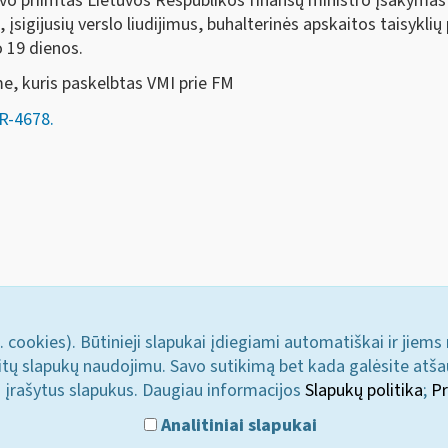
vo priimtas Lietuvos Respublikos finansų ministro įsakymas 
 įsigijusių verslo liudijimus, buhalterinės apskaitos taisykl
o 19 dienos.
e, kuris paskelbtas VMI prie FM
R-4678.
. cookies). Būtinieji slapukai įdiegiami automatiškai ir jiems
u kitų slapukų naudojimu. Savo sutikimą bet kada galėsite atš
i įrašytus slapukus. Daugiau informacijos
Slapukų politika
;
Pr
Analitiniai slapukai