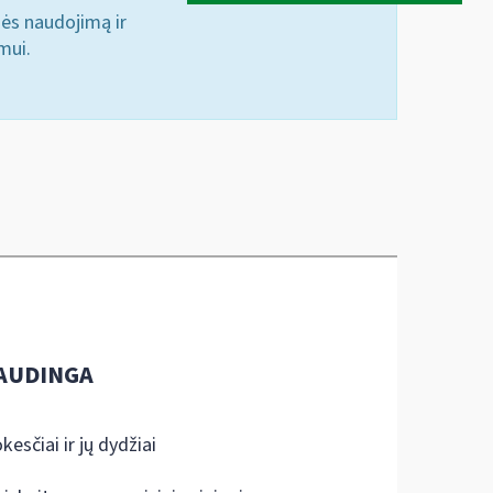
nės naudojimą ir
mui.
AUDINGA
kesčiai ir jų dydžiai