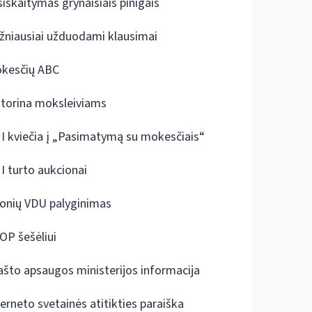
siskaitymas grynaisiais pinigais
žniausiai užduodami klausimai
kesčių ABC
ktorina moksleiviams
I kviečia į „Pasimatymą su mokesčiais“
I turto aukcionai
onių VDU palyginimas
OP šešėliui
ašto apsaugos ministerijos informacija
terneto svetainės atitikties paraiška