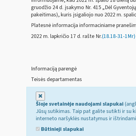
Informuojame, kad 2022 m. spalio 18 dieną bu
gruodžio 24 d. įsakymo Nr. 415 „Dėl Gyventojų,
pakeitimas), kuris įsigaliojo nuo 2022 m. spali
Platesnė informacija informaciniame pranešim
2022 m. lapkričio 17 d. rašte Nr.
(18.18-31-1Mr)
Informaciją parengė
Teisės departamentas
Uždaryti
Šioje svetainėje naudojami slapukai
(angl
Jūsų sutikimas. Taip pat galite sutikti ir s
interneto naršyklės nustatymus ir ištrindam
Būtinieji slapukai