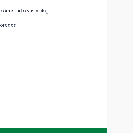
škome turto savininkų
orodos