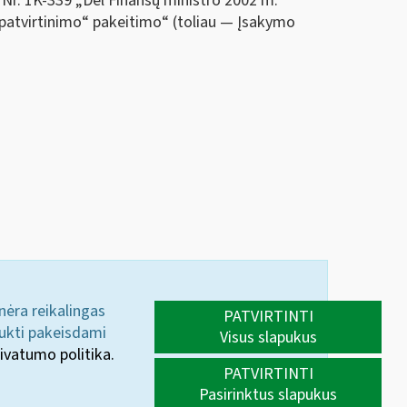
Nr. 1K-339 „Dėl Finansų ministro 2002 m.
ių patvirtinimo“ pakeitimo“ (toliau — Įsakymo
 nėra reikalingas
PATVIRTINTI
aukti pakeisdami
Visus slapukus
ivatumo politika.
PATVIRTINTI
Pasirinktus slapukus