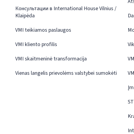
At
Консультации в International House Vilnius /
Klaipėda
Da
VMI teikiamos paslaugos
Mo
VMI kliento profilis
Vi
VMI skaitmeninė transformacija
VM
Vienas langelis prievolėms valstybei sumokėti
VM
Įm
ST
Kr
In