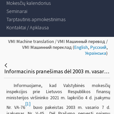
Mokesčių kalendorius
Seminarai
Tarptautinis apmokestinimas
Kontaktai / Apklausa
VMI Machine translation / VMI Машинный перевод /
VMI Машинний переклад (
English
,
Русский
,
Українська
)
Informacinis pranešimas dėl 2003 m. vasario 7 d. įsakymo Nr. V-45 „Dėl prašymo pervesti pajamų mokesčio dalį paramos gavėjams ir (arba) politinėms partijoms FR0512 formos, papildomo lapo FR0512P formos užpildymo ir pateikimo taisyklių patvirtinimo“ pakeitimo
Informuojame, kad Valstybinės mokesčių
inspekcijos prie Lietuvos Respublikos finansų
ministerijos viršininko 2021 m. lapkričio 4 d. įsakymu
[1]
Nr. VA-76
buvo pakeistas 2003 m. vasario 7 d.
įsakymas Nr. V-45 „Dėl Prašymo pervesti pajamų