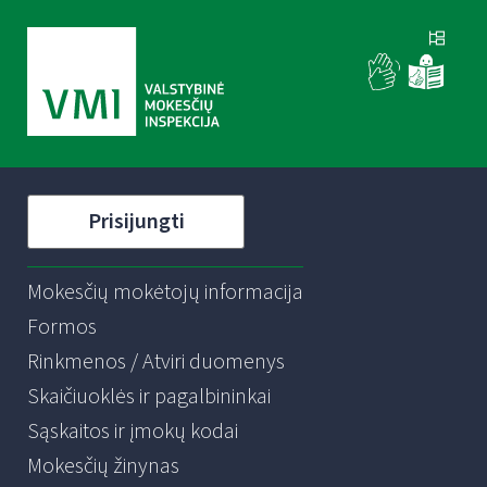
Prisijungti
Mokesčių mokėtojų informacija
Formos
Rinkmenos / Atviri duomenys
Skaičiuoklės ir pagalbininkai
Sąskaitos ir įmokų kodai
Mokesčių žinynas