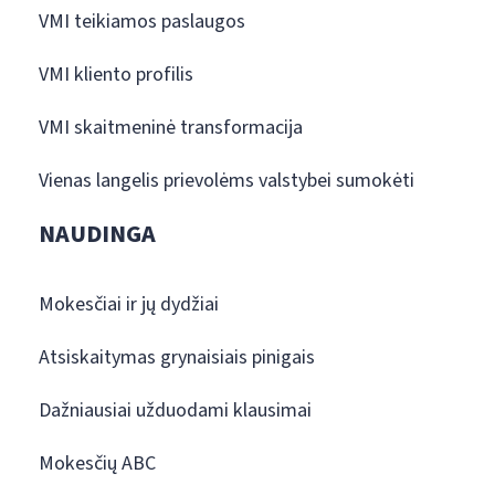
VMI teikiamos paslaugos
VMI kliento profilis
VMI skaitmeninė transformacija
Vienas langelis prievolėms valstybei sumokėti
NAUDINGA
Mokesčiai ir jų dydžiai
Atsiskaitymas grynaisiais pinigais
Dažniausiai užduodami klausimai
Mokesčių ABC