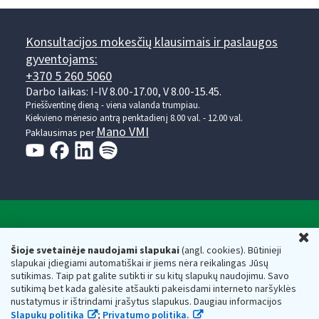
Konsultacijos mokesčių klausimais ir paslaugos
gyventojams:
+370 5 260 5060
Darbo laikas: I-IV 8.00-17.00, V 8.00-15.45.
Prieššventinę dieną - viena valanda trumpiau.
Kiekvieno mėnesio antrą penktadienį 8.00 val. - 12.00 val.
Mano VMI
Paklausimas per
Valstybinė mokesčių inspekcija prie Lietuvos
U
Respublikos finansų ministerijos
Šioje svetainėje naudojami slapukai
(angl. cookies). Būtinieji
slapukai įdiegiami automatiškai ir jiems nėra reikalingas Jūsų
Biudžetinė įstaiga. Juridinio asmens kodas — 188659752,
sutikimas. Taip pat galite sutikti ir su kitų slapukų naudojimu. Savo
adresas: Vasario 16-osios g. 14, 01107 Vilnius, Lietuva, el.paštas:
sutikimą bet kada galėsite atšaukti pakeisdami interneto naršyklės
vmi@vmi.lt
, E. pristatymo dėžutės adresas 188659752
nustatymus ir ištrindami įrašytus slapukus. Daugiau informacijos
Duomenys apie Valstybinę mokesčių inspekciją prie Lietuvos
Slapukų politika
;
Privatumo politika.