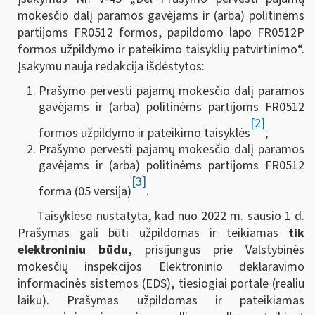
mokesčio dalį paramos gavėjams ir (arba) politinėms
partijoms FR0512 formos, papildomo lapo FR0512P
formos užpildymo ir pateikimo taisyklių patvirtinimo“.
Įsakymu nauja redakcija išdėstytos:
Prašymo pervesti pajamų mokesčio dalį paramos
gavėjams ir (arba) politinėms partijoms FR0512
[2]
formos užpildymo ir pateikimo taisyklės
;
Prašymo pervesti pajamų mokesčio dalį paramos
gavėjams ir (arba) politinėms partijoms FR0512
[3]
forma (05 versija)
.
Taisyklėse nustatyta, kad nuo 2022 m. sausio 1 d.
Prašymas gali būti užpildomas ir teikiamas
tik
elektroniniu būdu,
prisijungus prie
Valstybinės
mokesčių inspekcijos Elektroninio deklaravimo
informacinės sistemos (EDS), tiesiogiai portale (realiu
laiku). Prašymas užpildomas ir pateikiamas