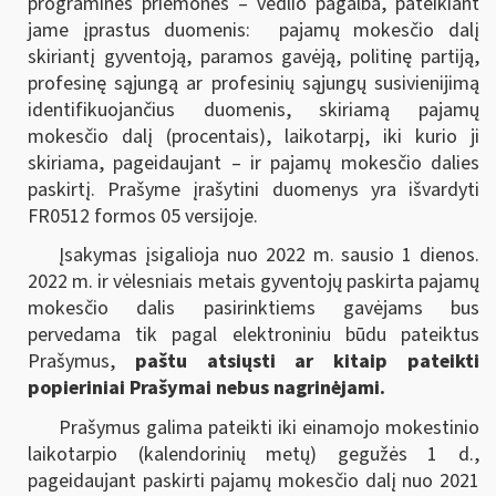
programinės priemonės – vedlio pagalba, pateikiant
jame įprastus duomenis: pajamų mokesčio dalį
skiriantį gyventoją, paramos gavėją, politinę partiją,
profesinę sąjungą ar profesinių sąjungų susivienijimą
identifikuojančius duomenis, skiriamą pajamų
mokesčio dalį (procentais), laikotarpį, iki kurio ji
skiriama, pageidaujant – ir pajamų mokesčio dalies
paskirtį. Prašyme įrašytini duomenys yra išvardyti
FR0512 formos 05 versijoje.
Įsakymas įsigalioja nuo 2022 m. sausio 1 dienos.
2022 m. ir vėlesniais metais gyventojų paskirta pajamų
mokesčio dalis pasirinktiems gavėjams bus
pervedama tik pagal elektroniniu būdu pateiktus
Prašymus,
paštu atsiųsti ar kitaip pateikti
popieriniai Prašymai nebus nagrinėjami.
Prašymus galima pateikti iki einamojo mokestinio
laikotarpio (kalendorinių metų) gegužės 1 d.,
pageidaujant paskirti pajamų mokesčio dalį nuo 2021