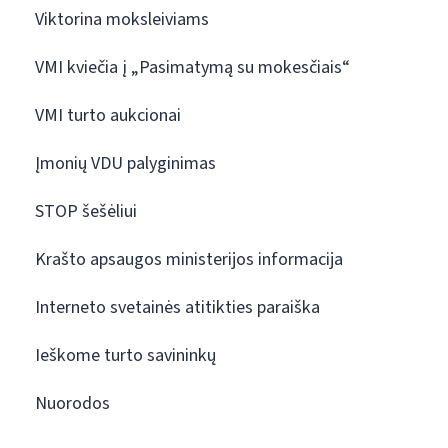
Viktorina moksleiviams
VMI kviečia į „Pasimatymą su mokesčiais“
VMI turto aukcionai
Įmonių VDU palyginimas
STOP šešėliui
Krašto apsaugos ministerijos informacija
Interneto svetainės atitikties paraiška
Ieškome turto savininkų
Nuorodos