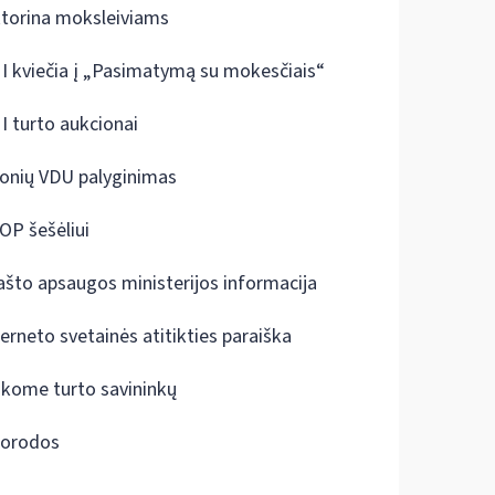
ktorina moksleiviams
I kviečia į „Pasimatymą su mokesčiais“
I turto aukcionai
onių VDU palyginimas
OP šešėliui
ašto apsaugos ministerijos informacija
terneto svetainės atitikties paraiška
škome turto savininkų
orodos