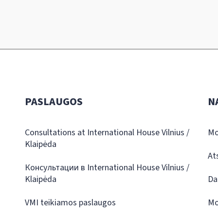
PASLAUGOS
N
Consultations at International House Vilnius /
Mo
Klaipėda
At
Консультации в International House Vilnius /
Klaipėda
Da
VMI teikiamos paslaugos
Mo