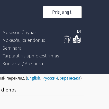
Prisijungti
Mokesčių žinynas
Mokesčių kalendorius
Seminarai
Tarptautinis apmokestinimas
Kontaktai / Apklausa
ний переклад (
English
,
Русский
,
Українська
)
 dienos