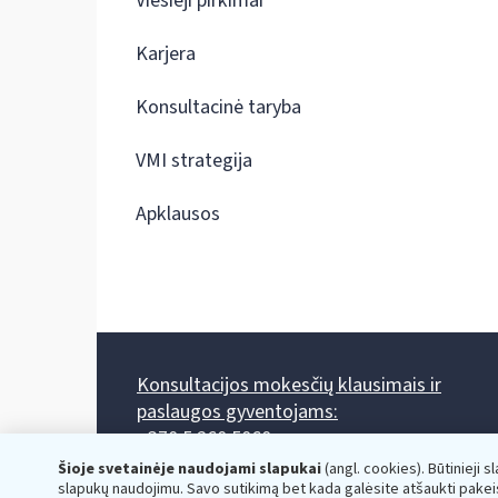
Viešieji pirkimai
Karjera
Konsultacinė taryba
VMI strategija
Apklausos
Konsultacijos mokesčių klausimais ir
paslaugos gyventojams:
+370 5 260 5060
Darbo laikas: I-IV 8.00-17.00, V 8.00-15.45.
Šioje svetainėje naudojami slapukai
(angl. cookies). Būtinieji s
Prieššventinę dieną - viena valanda trumpiau.
slapukų naudojimu. Savo sutikimą bet kada galėsite atšaukti pakei