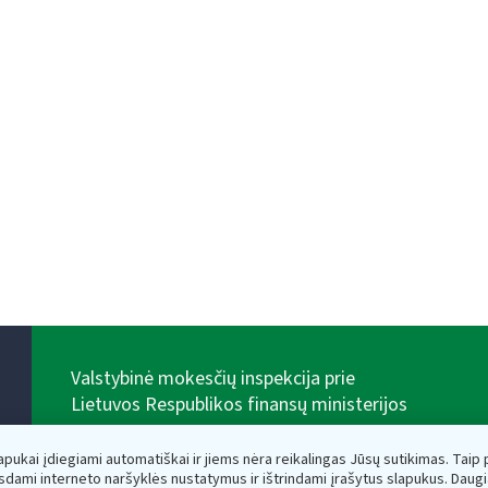
Valstybinė mokesčių inspekcija prie
Lietuvos Respublikos finansų ministerijos
Biudžetinė įstaiga. Juridinio asmens kodas — 188659752,
adresas: Vasario 16-osios g. 14, 01107 Vilnius, Lietuva,
lapukai įdiegiami automatiškai ir jiems nėra reikalingas Jūsų sutikimas. Taip pa
el.paštas:
vmi@vmi.lt
, E. pristatymo dėžutės adresas
sdami interneto naršyklės nustatymus ir ištrindami įrašytus slapukus. Daug