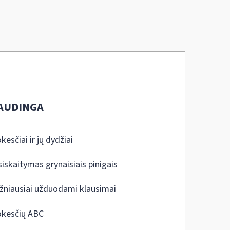
AUDINGA
kesčiai ir jų dydžiai
siskaitymas grynaisiais pinigais
žniausiai užduodami klausimai
kesčių ABC