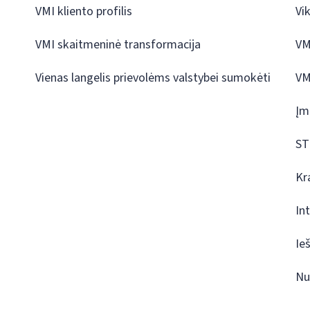
VMI kliento profilis
Vi
VMI skaitmeninė transformacija
VM
Vienas langelis prievolėms valstybei sumokėti
VM
Įm
ST
Kr
In
Ie
Nu