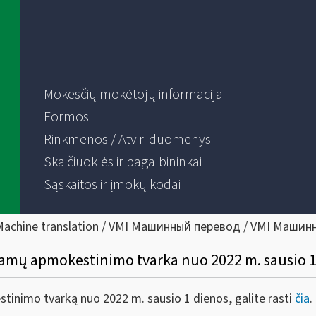
Mokesčių mokėtojų informacija
Formos
Rinkmenos / Atviri duomenys
Skaičiuoklės ir pagalbininkai
Sąskaitos ir įmokų kodai
Machine translation / VMI Машинный перевод / VMI Машин
jamų apmokestinimo tvarka nuo 2022 m. sausio 1
tinimo tvarką nuo 2022 m. sausio 1 dienos, galite rasti
čia
.