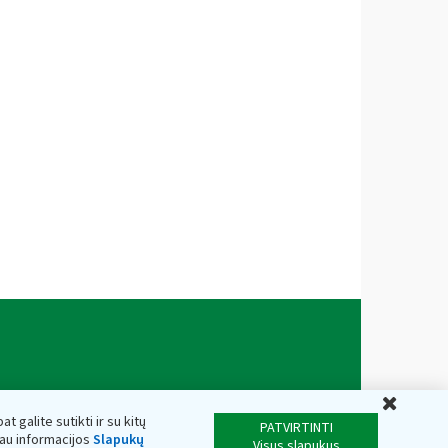
Uždar
t galite sutikti ir su kitų
PATVIRTINTI
iau informacijos
Slapukų
Visus slapukus