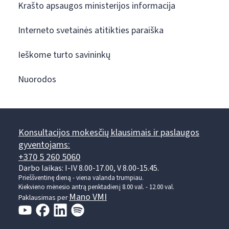
Krašto apsaugos ministerijos informacija
Interneto svetainės atitikties paraiška
Ieškome turto savininkų
Nuorodos
Konsultacijos mokesčių klausimais ir paslaugos
gyventojams:
+370 5 260 5060
Darbo laikas: I-IV 8.00-17.00, V 8.00-15.45.
Prieššventinę dieną - viena valanda trumpiau.
Kiekvieno mėnesio antrą penktadienį 8.00 val. - 12.00 val.
Mano VMI
Paklausimas per