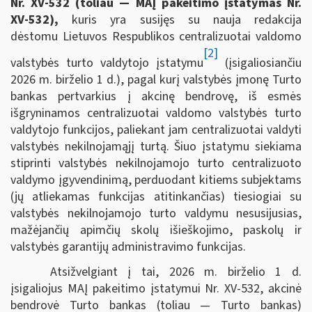
Nr. XV-532
(toliau — MAĮ pakeitimo įstatymas
Nr.
XV-532
),
kuris yra susijęs su nauja redakcija
dėstomu Lietuvos Respublikos centralizuotai valdomo
[2]
valstybės turto valdytojo įstatymu
(įsigaliosiančiu
2026 m. birželio 1 d.), pagal kurį valstybės įmonę Turto
bankas pertvarkius į akcinę bendrovę, iš esmės
išgryninamos centralizuotai valdomo valstybės turto
valdytojo funkcijos, paliekant jam centralizuotai valdyti
valstybės nekilnojamąjį turtą. Šiuo įstatymu siekiama
stiprinti valstybės nekilnojamojo turto centralizuoto
valdymo įgyvendinimą, perduodant kitiems subjektams
(jų atliekamas funkcijas atitinkančias) tiesiogiai su
valstybės nekilnojamojo turto valdymu nesusijusias,
mažėjančių apimčių skolų išieškojimo, paskolų ir
valstybės garantijų administravimo funkcijas.
Atsižvelgiant į tai, 2026 m. birželio 1 d.
įsigaliojus MAĮ pakeitimo įstatymui Nr. XV-532, akcinė
bendrovė Turto bankas (toliau — Turto bankas)