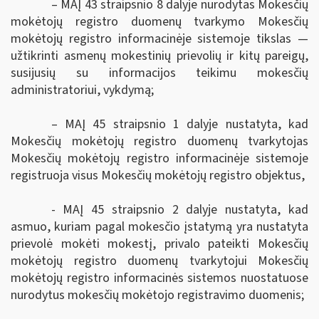
– MAĮ 43 straipsnio 8 dalyje nurodytas Mokesčių
mokėtojų registro duomenų tvarkymo Mokesčių
mokėtojų registro informacinėje sistemoje tikslas —
užtikrinti asmenų mokestinių prievolių ir kitų pareigų,
susijusių su informacijos teikimu mokesčių
administratoriui, vykdymą;
– MAĮ 45 straipsnio 1 dalyje nustatyta, kad
Mokesčių mokėtojų registro duomenų tvarkytojas
Mokesčių mokėtojų registro informacinėje sistemoje
registruoja visus Mokesčių mokėtojų registro objektus,
- MAĮ 45 straipsnio 2 dalyje
nustatyta, kad
asmuo, kuriam
pagal mokesčio įstatymą yra nustatyta
prievolė mokėti mokestį, privalo pateikti
Mokesčių
mokėtojų registro duomenų tvarkytojui
Mokesčių
mokėtojų registro informacinės sistemos nuostatuose
nurodytus mokesčių mokėtojo registravimo duomenis;