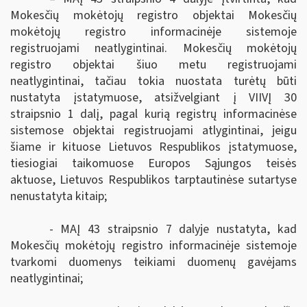
Mokesčių mokėtojų registro objektai Mokesčių
mokėtojų registro informacinėje sistemoje
registruojami neatlygintinai. Mokesčių mokėtojų
registro objektai
šiuo metu registruojami
neatlygintinai, tačiau tokia nuostata turėtų būti
nustatyta įstatymuose, atsižvelgiant į VIIVĮ 30
straipsnio 1 dalį, pagal kurią r
egistrų informacinėse
sistemose objektai registruojami atlygintinai, jeigu
šiame ir kituose Lietuvos Respublikos įstatymuose,
tiesiogiai taikomuose Europos Sąjungos teisės
aktuose, Lietuvos Respublikos tarptautinėse sutartyse
nenustatyta kitaip;
- MAĮ 43 straipsnio 7 dalyje
nustatyta, kad
Mokesčių mokėtojų registro informacinėje sistemoje
tvarkomi duomenys teikiami duomenų gavėjams
neatlygintinai;