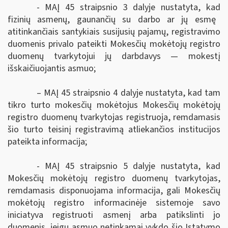
- MAĮ 45 straipsnio 3 dalyje
nustatyta, kad
fizinių asmenų, gaunančių su darbo ar jų esmę
atitinkančiais santykiais susijusių pajamų, registravimo
duomenis privalo pateikti
Mokesčių mokėtojų registro
duomenų tvarkytojui
jų darbdavys — mokestį
išskaičiuojantis asmuo;
–
MAĮ 45 straipsnio 4 dalyje
nustatyta, kad tam
tikro turto mokesčių mokėtojus Mokesčių mokėtojų
registro duomenų tvarkytojas registruoja, remdamasis
šio turto teisinį registravimą atliekančios institucijos
pateikta informacija;
- MAĮ 45 straipsnio 5 dalyje
nustatyta, kad
Mokesčių
mokėtojų registro duomenų tvarkytojas
,
remdamasis disponuojama informacija, gali
Mokesčių
mokėtojų registro informacinėje sistemoje
savo
iniciatyva registruoti asmenį arba patikslinti jo
duomenis, jeigu asmuo netinkamai vykdo šio Įstatymo