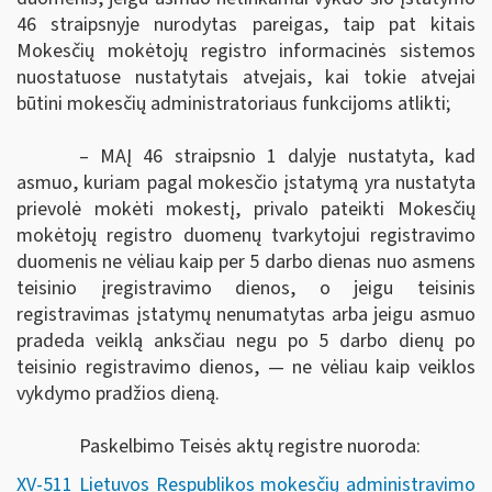
46 straipsnyje nurodytas pareigas, taip pat kitais
Mokesčių mokėtojų registro informacinės sistemos
nuostatuose
nustatytais atvejais, kai
tokie atvejai
būtini mokesčių administratoriaus funkcijoms atlikti
;
– MAĮ 46 straipsnio 1 dalyje nustatyta, kad
asmuo,
kuriam pagal mokesčio įstatymą yra nustatyta
prievolė mokėti mokestį, privalo pateikti
Mokesčių
mokėtojų registro duomenų tvarkytojui registravimo
duomenis ne vėliau kaip per 5 darbo dienas nuo asmens
teisinio įregistravimo dienos, o jeigu teisinis
registravimas įstatymų nenumatytas arba jeigu asmuo
pradeda veiklą anksčiau negu po 5 darbo dienų po
teisinio registravimo dienos, — ne vėliau kaip veiklos
vykdymo pradžios dieną.
Paskelbimo Teisės aktų registre nuoroda:
XV-511 Lietuvos Respublikos mokesčių administravimo