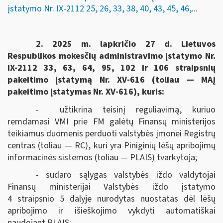
įstatymo Nr. IX-2112 25, 26, 33, 38, 40, 43, 45, 46,...
2. 2025 m. lapkričio 27 d.
Lietuvos
Respublikos mokesčių administravimo įstatymo Nr.
IX-2112
33, 63, 64, 95, 102 ir 106 straipsnių
pakeitimo įstatymą
Nr. XV-616
(toliau — MAĮ
pakeitimo įstatymas
Nr. XV-616
), kuris:
- užtikrina teisinį reguliavimą, kuriuo
remdamasi VMI prie FM galėtų Finansų ministerijos
teikiamus duomenis perduoti valstybės įmonei Registrų
centras (toliau — RC), kuri yra Piniginių lėšų apribojimų
informacinės sistemos (toliau — PLAIS) tvarkytoja;
- sudaro sąlygas valstybės iždo valdytojai
Finansų ministerijai Valstybės iždo įstatymo
4 straipsnio 5 dalyje nurodytas nuostatas dėl lėšų
apribojimo ir išieškojimo vykdyti automatiškai
naudojant PLAIS;