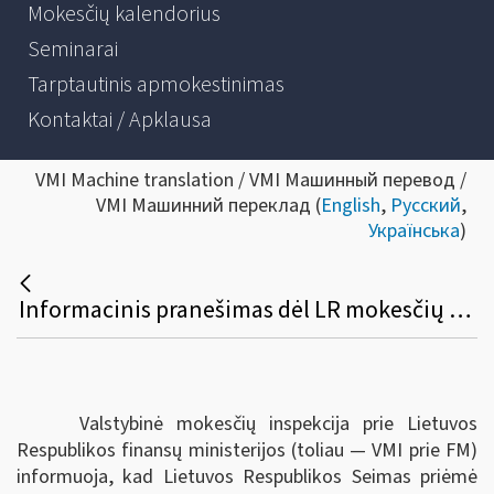
Mokesčių kalendorius
Seminarai
Tarptautinis apmokestinimas
Kontaktai / Apklausa
VMI Machine translation / VMI Машинный перевод /
VMI Машинний переклад (
English
,
Русский
,
Українська
)
Informacinis pranešimas dėl LR mokesčių administravimo įstatymo pakeitimų
Valstybinė mokesčių inspekcija prie Lietuvos
Respublikos finansų ministerijos (toliau — VMI prie FM)
informuoja, kad Lietuvos Respublikos
Seimas priėmė