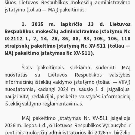
šiuos
Lietuvos Respublikos mokesčių administravimo
įstatymo (toliau — MAĮ) pakeitimus
:
1. 2025 m. lapkričio 13 d. Lietuvos
Respublikos mokesčių administravimo įstatymo Nr.
IX-2112 1, 2, 14, 26, 86, 88, 93, 105, 106, 110
straipsnių pakeitimo įstatymą Nr. XV-511 (toliau —
MAĮ pakeitimo įstatymas Nr. XV-511).
Šiais pakeitimais siekiama suderinti MAĮ
nuostatas su Lietuvos Respublikos valstybės
informacinių išteklių valdymo įstatymo
(toliau — VIIVĮ)
nuostatomis, kadangi
2024 m. sausio 1 d. įsigaliojus
naujai VIIVĮ redakcijai, pasikeitė valstybės informacinių
išteklių valdymo reglamentavimas.
MAĮ pakeitimo įstatymas
Nr. XV-511
įsigalioja
2026 m. liepos 1 d.
, o
Lietuvos Respublikos Vyriausybė ir
centrinis mokesčių administratorius iki 2026 m. birželio