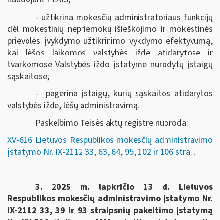
- užtikrina mokesčių administratoriaus funkcijų
dėl mokestinių nepriemokų išieškojimo ir mokestinės
prievolės įvykdymo užtikrinimo vykdymo efektyvumą,
kai lėšos laikomos valstybės ižde atidarytose ir
tvarkomose Valstybės iždo įstatyme nurodytų įstaigų
sąskaitose;
- pagerina įstaigų, kurių sąskaitos atidarytos
valstybės ižde, lėšų administravimą.
Paskelbimo Teisės aktų registre nuoroda:
XV-616 Lietuvos Respublikos mokesčių administravimo
įstatymo Nr. IX-2112 33, 63, 64, 95, 102 ir 106 stra...
3.
2025 m. lapkričio 13 d. Lietuvos
Respublikos mokesčių administravimo įstatymo Nr.
IX-2112 33, 39 ir 93 straipsnių pakeitimo įstatymą