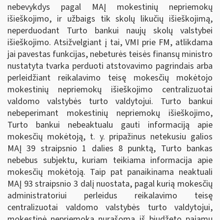
nebevykdys pagal MAĮ mokestinių nepriemokų
išieškojimo, ir užbaigs tik skolų likučių išieškojimą,
neperduodant Turto bankui naujų skolų valstybei
išieškojimo. Atsižvelgiant į tai, VMI prie FM, atlikdama
jai pavestas funkcijas, nebeturės teisės finansų ministro
nustatyta tvarka perduoti atstovavimo pagrindais arba
perleidžiant reikalavimo teisę mokesčių mokėtojo
mokestinių nepriemokų išieškojimo centralizuotai
valdomo valstybės turto valdytojui. Turto bankui
nebeperimant mokestinių nepriemokų išieškojimo,
Turto bankui nebeaktualu gauti informaciją apie
mokesčių mokėtoją, t. y. pripažinus netekusiu galios
MAĮ 39 straipsnio 1 dalies 8 punktą, Turto bankas
nebebus subjektu, kuriam teikiama informacija apie
mokesčių mokėtoją. Taip pat panaikinama neaktuali
MAĮ 93 straipsnio 3 dalį nuostata, pagal kurią mokesčių
administratoriui perleidus reikalavimo teisę
centralizuotai valdomo valstybės turto valdytojui,
mokestinė nepriemoka nurašoma iš biudžeto pajamų