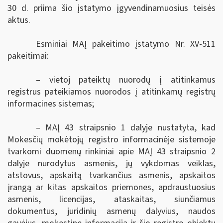
30 d. priima šio įstatymo įgyvendinamuosius teisės
aktus.
Esminiai MAĮ pakeitimo įstatymo
Nr. XV-511
pakeitimai:
– vietoj pateiktų nuorodų į atitinkamus
registrus pateikiamos nuorodos į atitinkamų registrų
informacines sistemas;
– MAĮ 43 straipsnio 1 dalyje nustatyta, kad
Mokesčių mokėtojų registro informacinėje sistemoje
tvarkomi duomenų rinkiniai apie MAĮ 43 straipsnio 2
dalyje nurodytus asmenis, jų vykdomas veiklas,
atstovus, apskaitą tvarkančius asmenis, apskaitos
įrangą ar kitas apskaitos priemones, apdraustuosius
asmenis, licencijas, ataskaitas, siunčiamus
dokumentus, juridinių asmenų dalyvius, naudos