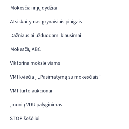
Mokesčiai ir jų dydžiai
Atsiskaitymas grynaisiais pinigais
Dažniausiai užduodami klausimai
Mokesčių ABC
Viktorina moksleiviams
VMI kviečia į „Pasimatymą su mokesčiais“
VMI turto aukcionai
Įmonių VDU palyginimas
STOP šešėliui