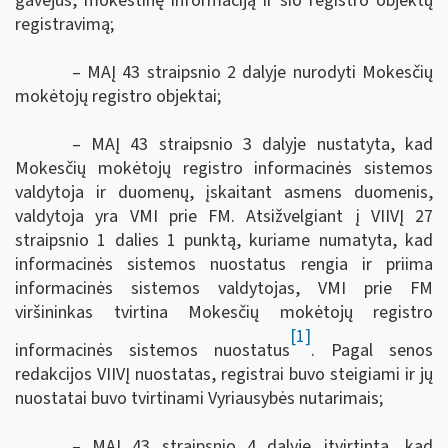
gavėjus, mokestinę informaciją ir šio registro objektų
registravimą;
– MAĮ 43 straipsnio 2 dalyje nurodyti Mokesčių
mokėtojų registro objektai;
– MAĮ 43 straipsnio 3 dalyje nustatyta, kad
Mokesčių mokėtojų registro informacinės sistemos
valdytoja ir duomenų, įskaitant asmens duomenis,
valdytoja yra VMI prie FM. Atsižvelgiant į VIIVĮ 27
straipsnio 1 dalies 1 punktą, kuriame numatyta, kad
informacinės sistemos nuostatus rengia ir priima
informacinės sistemos valdytojas, VMI prie FM
viršininkas tvirtina Mokesčių mokėtojų registro
[1]
informacinės sistemos nuostatus
.
Pagal senos
redakcijos VIIVĮ nuostatas, registrai buvo steigiami ir jų
nuostatai buvo tvirtinami Vyriausybės nutarimais
;
– MAĮ 43 straipsnio 4 dalyje įtvirtinta, kad