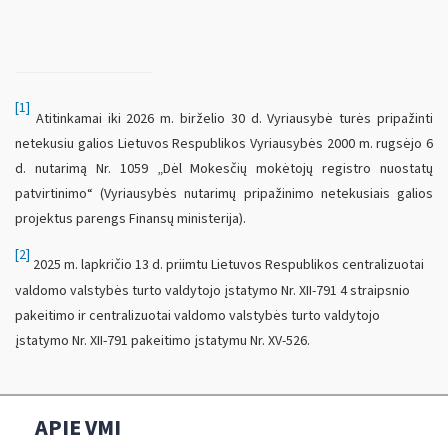
[1]
Atitinkamai iki 2026 m. birželio 30 d. Vyriausybė turės pripažinti
netekusiu galios Lietuvos Respublikos Vyriausybės 2000 m. rugsėjo 6
d. nutarimą Nr. 1059 „Dėl Mokesčių mokėtojų registro nuostatų
patvirtinimo“ (Vyriausybės nutarimų pripažinimo netekusiais galios
projektus parengs Finansų ministerija).
[2]
2025 m. lapkričio 13 d. priimtu Lietuvos Respublikos centralizuotai
valdomo valstybės turto valdytojo įstatymo Nr. XII-791 4 straipsnio
pakeitimo ir centralizuotai valdomo valstybės turto valdytojo
įstatymo Nr. XII-791 pakeitimo įstatymu Nr. XV-526.
APIE VMI