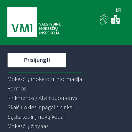
Prisijungti
Mokesčių mokėtojų informacija
Formos
Rinkmenos / Atviri duomenys
Skaičiuoklės ir pagalbininkai
Sąskaitos ir įmokų kodai
Mokesčių žinynas