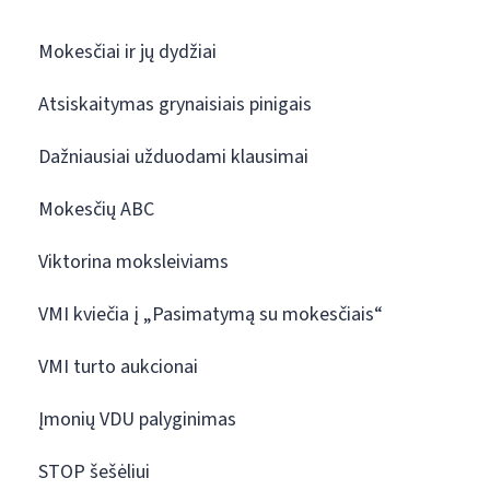
Mokesčiai ir jų dydžiai
Atsiskaitymas grynaisiais pinigais
Dažniausiai užduodami klausimai
Mokesčių ABC
Viktorina moksleiviams
VMI kviečia į „Pasimatymą su mokesčiais“
VMI turto aukcionai
Įmonių VDU palyginimas
STOP šešėliui