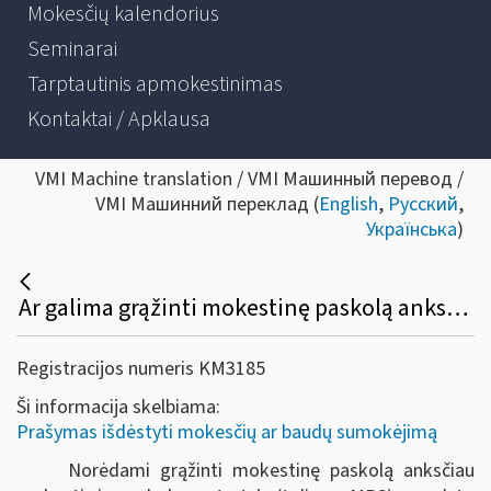
Mokesčių kalendorius
Seminarai
Tarptautinis apmokestinimas
Kontaktai / Apklausa
VMI Machine translation / VMI Машинный перевод /
VMI Машинний переклад (
English
,
Русский
,
Українська
)
Ar galima grąžinti mokestinę paskolą anksčiau mokestinės paskolos sutartyje nurodyto termino?
Registracijos numeris KM3185
Ši informacija skelbiama:
Prašymas išdėstyti mokesčių ar baudų sumokėjimą
Norėdami grąžinti mokestinę paskolą anksčiau