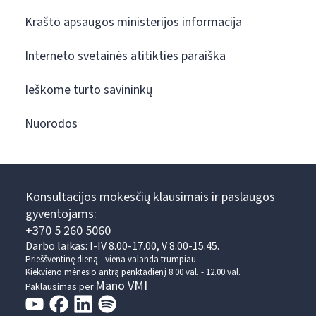
Krašto apsaugos ministerijos informacija
Interneto svetainės atitikties paraiška
Ieškome turto savininkų
Nuorodos
Konsultacijos mokesčių klausimais ir paslaugos
gyventojams:
+370 5 260 5060
Darbo laikas: I-IV 8.00-17.00, V 8.00-15.45.
Prieššventinę dieną - viena valanda trumpiau.
Kiekvieno mėnesio antrą penktadienį 8.00 val. - 12.00 val.
Mano VMI
Paklausimas per