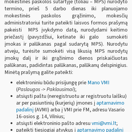
mokestinės paskolos sutartyje (toliau ‒ MPS) nurodyto
termino, prieš 5 darbo dienas iki planuojamo
mokestinės paskolos grąžinimo, mokesčių
administratoriui turite pateikti laisvos formos prašymą
pakeisti MPS įvykdymo datą, nurodydami keitimo
priežastį (pavyzdžiui, ketinate iki galo sumokėti
įmokas ir palūkanas pagal sudarytą MPS). Nurodytu
atveju, turėsite sumokėti visą likusią MPS nurodytų
įmokų dalį ir iki grąžinimo dienos priskaičiuotas
palūkanas, padidintas palūkanas, palūkanų delspinigius.
Minėtą prašymą galite pateikti:
elektroniniu būdu prisijungę prie
Mano VMI
(
Paslaugos -> Paklausimai
);
atsiųsti paštu (neregistruotu ar registruotu laišku)
ar per pasiuntinių (kurjerių) įmones į
aptarnavimo
padalinį
(AVMI) arba į VMI prie FM, adresu Vasario
16-osios g. 14, Vilnius;
atsiųsti elektroninio pašto adresu
vmi@vmi.lt
;
pateikti tiesiogiai atvykus į
aptarnavimo padalinį