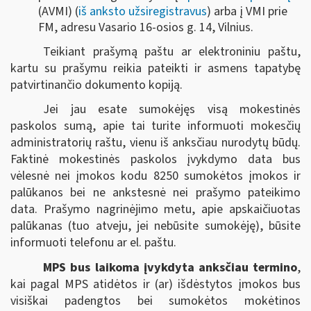
(AVMI) (
iš anksto užsiregistravus
) arba į VMI prie
FM, adresu Vasario 16-osios g. 14, Vilnius.
Teikiant prašymą paštu ar elektroniniu paštu,
kartu su prašymu reikia pateikti ir asmens tapatybę
patvirtinančio dokumento kopiją.
Jei jau esate sumokėjęs visą mokestinės
paskolos sumą, apie tai turite informuoti mokesčių
administratorių raštu, vienu iš anksčiau nurodytų būdų.
Faktinė mokestinės paskolos įvykdymo data bus
vėlesnė nei įmokos kodu 8250 sumokėtos įmokos ir
palūkanos bei ne ankstesnė nei prašymo pateikimo
data. Prašymo nagrinėjimo metu, apie apskaičiuotas
palūkanas (tuo atveju, jei nebūsite sumokėję), būsite
informuoti telefonu ar el. paštu.
MPS bus laikoma įvykdyta anksčiau termino
,
kai pagal MPS atidėtos ir (ar) išdėstytos įmokos bus
visiškai padengtos bei sumokėtos mokėtinos