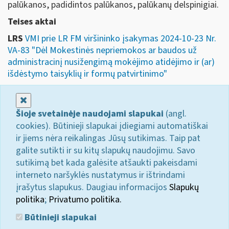
palūkanos, padidintos palūkanos, palūkanų delspinigiai.
Teises aktai
LRS
VMI prie LR FM viršininko įsakymas 2024-10-23 Nr.
VA-83 "Dėl Mokestinės nepriemokos ar baudos už
administracinį nusižengimą mokėjimo atidėjimo ir (ar)
išdėstymo taisyklių ir formų patvirtinimo"
Uždaryti
Šioje svetainėje naudojami slapukai
(angl.
cookies). Būtinieji slapukai įdiegiami automatiškai
ir jiems nėra reikalingas Jūsų sutikimas. Taip pat
galite sutikti ir su kitų slapukų naudojimu. Savo
sutikimą bet kada galėsite atšaukti pakeisdami
interneto naršyklės nustatymus ir ištrindami
įrašytus slapukus. Daugiau informacijos
Slapukų
politika
;
Privatumo politika.
Būtinieji slapukai