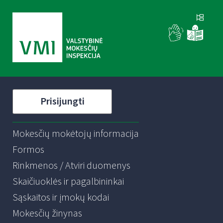
Prisijungti
Mokesčių mokėtojų informacija
Formos
Rinkmenos / Atviri duomenys
Skaičiuoklės ir pagalbininkai
Sąskaitos ir įmokų kodai
Mokesčių žinynas