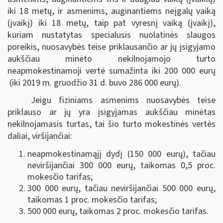
iki 18 metų, ir asmenims, auginantiems neįgalų vaiką
(įvaikį) iki 18 metų, taip pat vyresnį vaiką (įvaikį),
kuriam nustatytas specialusis nuolatinės slaugos
poreikis, nuosavybės teise priklausančio ar jų įsigyjamo
aukščiau minėto nekilnojamojo turto
neapmokestinamoji vertė sumažinta iki 200 000 eurų
(iki 2019 m. gruodžio 31 d. buvo 286 000 eurų).
Jeigu fiziniams asmenims nuosavybės teise
priklauso ar jų yra įsigyjamas aukščiau minėtas
nekilnojamasis turtas, tai šio turto mokestinės vertės
daliai, viršijančiai:
neapmokestinamąjį dydį (150 000 eurų), tačiau
neviršijančiai 300 000 eurų, taikomas 0,5 proc.
mokesčio tarifas;
300 000 eurų, tačiau neviršijančiai 500 000 eurų,
taikomas 1 proc. mokesčio tarifas;
500 000 eurų, taikomas 2 proc. mokesčio tarifas.