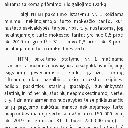
aktams taikomą priėmimo ir įsigaliojimo tvarką.
Taigi NTMĮ pakeitimo įstatymu Nr. 1 keičiama
minimali nekilnojamojo turto mokesčio tarifo, kurį
nustato savivaldybės taryba, riba, t. y. nustatoma, jog
nekilnojamojo turto mokesčio tarifas yra nuo 0,5 proc.
(iki 2019 m. gruodžio 31 d. buvo 0,3 proc.) iki 3 proc.
nekilnojamojo turto mokestinės vertės.
NTMĮ pakeitimo įstatymu Nr. 1 mažinama
fiziniams asmenims nuosavybės teise priklausančių ar jų
įsigyjamų gyvenamosios, sodų, garažų, fermų,
šiltnamių, ūkio, pagalbinio ūkio, mokslo, religinės,
poilsio paskirties statinių (patalpų), žuvininkystės
statinių ir inžinerinių statinių neapmokestinamoji vertė,
t. y. fiziniams asmenims nuosavybės teise priklausančio
ar jų įsigyjamo aukščiau minėto nekilnojamojo turto
neapmokestinamoji vertė sumažinta iki 150 000 eurų
(iki 2019 m. gruodžio 31 d. buvo 220 000 eurų). O
asmenims, auginantiems tris ir daugiau vaikų (įvaikių)