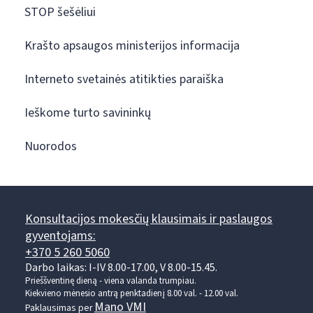
STOP šešėliui
Krašto apsaugos ministerijos informacija
Interneto svetainės atitikties paraiška
Ieškome turto savininkų
Nuorodos
Konsultacijos mokesčių klausimais ir paslaugos
gyventojams:
+370 5 260 5060
Darbo laikas: I-IV 8.00-17.00, V 8.00-15.45.
Prieššventinę dieną - viena valanda trumpiau.
Kiekvieno mėnesio antrą penktadienį 8.00 val. - 12.00 val.
Mano VMI
Paklausimas per