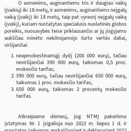
O asmenims, auginantiems tris ir daugiau vaikų
(įvaikių) iki 18 metų, ir asmenims, auginantiems neįgalų
vaiką (įvaikį) iki 18 metų, taip pat vyresnį neįgalų vaiką
(įvaikį), kuriam nustatytas specialusis nuolatinės globos
poreikis, nuosavybės teise priklausančio ar jų įsigyjamo
aukščiau minėto nekilnojamojo turto vertės daliai,
viršijančiai:
neapmokestinamąjį dydį (200 000 eurų), tačiau
neviršijančiai 390 000 eurų, taikomas 0,5 proc.
mokesčio tarifas;
390 000 eurų, tačiau neviršijančiai 650 000 eurų,
taikomas 1 proc. mokesčio tarifas;
650 000 eurų, taikomas 2 procentų mokesčio
tarifas.
Atkreipiame dėmesį, jog NTMĮ pakeitimo
įstatymas Nr. 1 įsigalioja nuo 2022 m. liepos 1 d. ir
nuostatos taikomos apskaičiuojant ir deklaruojant 2022