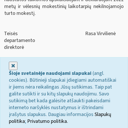
metų ir vėlesnių mokestinių laikotarpių nekilnojamojo
turto mokestį.
Teisės
Rasa Virvilienė
departamento
direktorė
Uždaryti
Šioje svetainėje naudojami slapukai
(angl.
cookies). Būtinieji slapukai įdiegiami automatiškai
ir jiems nėra reikalingas Jūsų sutikimas. Taip pat
galite sutikti ir su kitų slapukų naudojimu. Savo
sutikimą bet kada galėsite atšaukti pakeisdami
interneto naršyklės nustatymus ir ištrindami
įrašytus slapukus. Daugiau informacijos
Slapukų
politika
;
Privatumo politika.