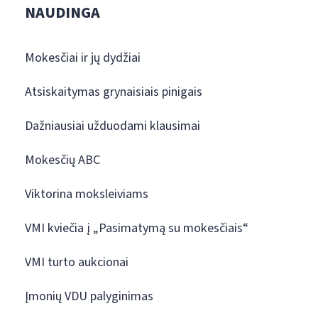
NAUDINGA
Mokesčiai ir jų dydžiai
Atsiskaitymas grynaisiais pinigais
Dažniausiai užduodami klausimai
Mokesčių ABC
Viktorina moksleiviams
VMI kviečia į „Pasimatymą su mokesčiais“
VMI turto aukcionai
Įmonių VDU palyginimas