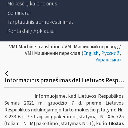
Mokesčių kalendorius
Seminarai
Tarptautinis apmokestinimas
Kontaktai / Apklausa
VMI Machine translation / VMI Машинный перевод /
VMI Машинний переклад (
English
,
Русский
,
Українська
)
Informacinis pranešimas dėl Lietuvos Respublikos nekilnojamojo turto mokesčio įstatymo nuostatų pakeitimo
Informuojame, kad Lietuvos Respublikos
Seimas 2021 m. gruodžio 7 d. priėmė Lietuvos
Respublikos nekilnojamojo turto mokesčio įstatymo Nr.
X-233 6 ir 7 straipsnių pakeitimo įstatymą Nr. XIV-725
(toliau – NTMĮ pakeitimo įstatymas Nr. 1), kurio
tikslas