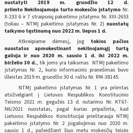
nustatyti 2019 m. gruodžio 12 d.
priimto Nekilnojamojo turto mokesčio įstatymo
Nr.
X-233 6 ir 7 straipsnių pakeitimo įstatymo Nr. XIII-2653
(toliau – NTMĮ pakeitimo įstatymas Nr. 2)
nuostatų
taikymo tęstinumą nuo 2022 m. liepos 1 d.
Atkreipiame dėmesį, jog
tokios pačios
nuostatos apmokestinant nekilnojamąjį turtą
galioja ir nuo 2020 m. sausio 1 d. iki 2022 m.
birželio 30 d.
, tik joms yra taikomas NTMĮ pakeitimo
įstatymas Nr. 2, kurio informacinis pranešimas buvo
išleistas 2019 m. gruodžio 30 d. raštu Nr. RM-38145.
NTMĮ pakeitimo įstatymas Nr. 1 yra priimtas
atsižvelgiant į Lietuvos Respublikos Konstitucinio
Teismo 2021 m. gegužės 13 d. nutarimo Nr. KT67-
N6/2021 nuostatas, pagal kurias pripažinta, kad
Lietuvos Respublikos Konstitucijai prieštarauja NTMĮ
pakeitimo įstatymo Nr. 2 įsigaliojimas nuo 2020 m.
sausio 1 d., pažeidžiant šiuo metu mokesčių teisės