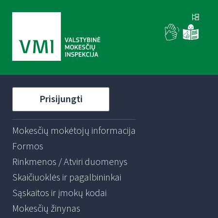
Prisijungti
Mokesčių mokėtojų informacija
Formos
Rinkmenos / Atviri duomenys
Skaičiuoklės ir pagalbininkai
Sąskaitos ir įmokų kodai
Mokesčių žinynas