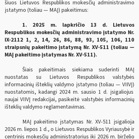
šiuos
Lietuvos Respublikos mokesčių administravimo
įstatymo (toliau — MAĮ) pakeitimus
:
1. 2025 m. lapkričio 13 d. Lietuvos
Respublikos mokesčių administravimo įstatymo Nr.
IX-2112 1, 2, 14, 26, 86, 88, 93, 105, 106, 110
straipsnių pakeitimo įstatymą Nr. XV-511 (toliau —
MAĮ pakeitimo įstatymas Nr. XV-511).
Šiais pakeitimais siekiama suderinti MAĮ
nuostatas su Lietuvos Respublikos valstybės
informacinių išteklių valdymo įstatymo
(toliau — VIIVĮ)
nuostatomis, kadangi
2024 m. sausio 1 d. įsigaliojus
naujai VIIVĮ redakcijai, pasikeitė valstybės informacinių
išteklių valdymo reglamentavimas.
MAĮ pakeitimo įstatymas
Nr. XV-511
įsigalioja
2026 m. liepos 1 d.
, o
Lietuvos Respublikos Vyriausybė ir
centrinis mokesčių administratorius iki 2026 m. birželio