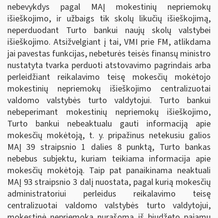
nebevykdys pagal MAĮ mokestinių nepriemokų
išieškojimo, ir užbaigs tik skolų likučių išieškojimą,
neperduodant Turto bankui naujų skolų valstybei
išieškojimo. Atsižvelgiant į tai, VMI prie FM, atlikdama
jai pavestas funkcijas, nebeturės teisės finansų ministro
nustatyta tvarka perduoti atstovavimo pagrindais arba
perleidžiant reikalavimo teisę mokesčių mokėtojo
mokestinių nepriemokų išieškojimo centralizuotai
valdomo valstybės turto valdytojui. Turto bankui
nebeperimant mokestinių nepriemokų išieškojimo,
Turto bankui nebeaktualu gauti informaciją apie
mokesčių mokėtoją, t. y. pripažinus netekusiu galios
MAĮ 39 straipsnio 1 dalies 8 punktą, Turto bankas
nebebus subjektu, kuriam teikiama informacija apie
mokesčių mokėtoją. Taip pat panaikinama neaktuali
MAĮ 93 straipsnio 3 dalį nuostata, pagal kurią mokesčių
administratoriui perleidus reikalavimo teisę
centralizuotai valdomo valstybės turto valdytojui,
mokestinė nepriemoka nurašoma iš biudžeto pajamų