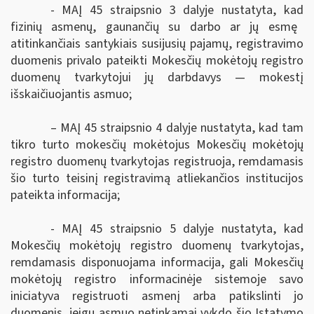
- MAĮ 45 straipsnio 3 dalyje
nustatyta, kad
fizinių asmenų, gaunančių su darbo ar jų esmę
atitinkančiais santykiais susijusių pajamų, registravimo
duomenis privalo pateikti
Mokesčių mokėtojų registro
duomenų tvarkytojui
jų darbdavys — mokestį
išskaičiuojantis asmuo;
–
MAĮ 45 straipsnio 4 dalyje
nustatyta, kad tam
tikro turto mokesčių mokėtojus Mokesčių mokėtojų
registro duomenų tvarkytojas registruoja, remdamasis
šio turto teisinį registravimą atliekančios institucijos
pateikta informacija;
- MAĮ 45 straipsnio 5 dalyje
nustatyta, kad
Mokesčių
mokėtojų registro duomenų tvarkytojas
,
remdamasis disponuojama informacija, gali
Mokesčių
mokėtojų registro informacinėje sistemoje
savo
iniciatyva registruoti asmenį arba patikslinti jo
duomenis, jeigu asmuo netinkamai vykdo šio Įstatymo