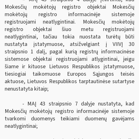
Mokesčių mokėtojų registro objektai Mokesčių
mokėtojų registro informacinėje sistemoje
registruojami neatlygintinai. Mokesčių mokėtojų
registro objektai
šiuo metu registruojami
neatlygintinai, tačiau tokia nuostata turėtų būti
nustatyta įstatymuose, atsižvelgiant į VIIVĮ 30
straipsnio 1 dalį, pagal kurią r
egistrų informacinėse
sistemose objektai registruojami atlygintinai, jeigu
šiame ir kituose Lietuvos Respublikos įstatymuose,
tiesiogiai taikomuose Europos Sąjungos teisės
aktuose, Lietuvos Respublikos tarptautinėse sutartyse
nenustatyta kitaip;
- MAĮ 43 straipsnio 7 dalyje
nustatyta, kad
Mokesčių mokėtojų registro informacinėje sistemoje
tvarkomi duomenys teikiami duomenų gavėjams
neatlygintinai;