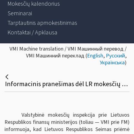
Mokesčių kalendorius
Seminarai
Tarptautinis apmokestinimas
Kontaktai / Apklausa
VMI Machine translation / VMI Машинный перевод /
VMI Машинний переклад (
English
,
Русский
,
Українська
)
Informacinis pranešimas dėl LR mokesčių administravimo įstatymo pakeitimų
Valstybinė mokesčių inspekcija prie Lietuvos
Respublikos finansų ministerijos (toliau — VMI prie FM)
informuoja, kad Lietuvos Respublikos
Seimas priėmė