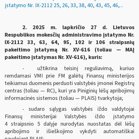
įstatymo Nr. IX-2112 25, 26, 33, 38, 40, 43, 45, 46,...
2. 2025 m. lapkričio 27 d.
Lietuvos
Respublikos mokesčių administravimo įstatymo Nr.
IX-2112
33, 63, 64, 95, 102 ir 106 straipsnių
pakeitimo įstatymą
Nr. XV-616
(toliau — MAĮ
pakeitimo įstatymas
Nr. XV-616
), kuris:
- užtikrina teisinį reguliavimą, kuriuo
remdamasi VMI prie FM galėtų Finansų ministerijos
teikiamus duomenis perduoti valstybės įmonei Registrų
centras (toliau — RC), kuri yra Piniginių lėšų apribojimų
informacinės sistemos (toliau — PLAIS) tvarkytoja;
- sudaro sąlygas valstybės iždo valdytojai
Finansų ministerijai Valstybės iždo įstatymo
4 straipsnio 5 dalyje nurodytas nuostatas dėl lėšų
apribojimo ir išieškojimo vykdyti automatiškai
naudojant PLAIS;