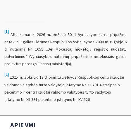
[1]
Atitinkamai iki 2026 m. birželio 30 d. Vyriausybė turės pripažinti
netekusiu galios Lietuvos Respublikos Vyriausybės 2000 m. rugsėjo 6
d. nutarimą Nr. 1059 „Dėl Mokesčių mokėtojų registro nuostatų
patvirtinimo“ (Vyriausybės nutarimų pripažinimo netekusiais galios
projektus parengs Finansų ministerija).
[2]
2025 m. lapkričio 13 d. priimtu Lietuvos Respublikos centralizuotai
valdomo valstybės turto valdytojo įstatymo Nr. XII-791 4 straipsnio
pakeitimo ir centralizuotai valdomo valstybės turto valdytojo
įstatymo Nr. XII-791 pakeitimo įstatymu Nr. XV-526.
APIE VMI