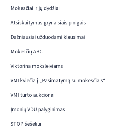
Mokesčiai ir jų dydžiai
Atsiskaitymas grynaisiais pinigais
Dažniausiai užduodami klausimai
Mokesčių ABC
Viktorina moksleiviams
VMI kviečia į „Pasimatymą su mokesčiais“
VMI turto aukcionai
Įmonių VDU palyginimas
STOP šešėliui