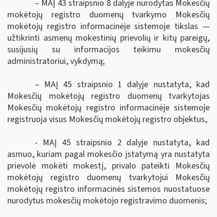
– MAĮ 43 straipsnio 8 dalyje nurodytas Mokesčių
mokėtojų registro duomenų tvarkymo Mokesčių
mokėtojų registro informacinėje sistemoje tikslas —
užtikrinti asmenų mokestinių prievolių ir kitų pareigų,
susijusių su informacijos teikimu mokesčių
administratoriui, vykdymą;
– MAĮ 45 straipsnio 1 dalyje nustatyta, kad
Mokesčių mokėtojų registro duomenų tvarkytojas
Mokesčių mokėtojų registro informacinėje sistemoje
registruoja visus Mokesčių mokėtojų registro objektus,
- MAĮ 45 straipsnio 2 dalyje
nustatyta, kad
asmuo, kuriam
pagal mokesčio įstatymą yra nustatyta
prievolė mokėti mokestį, privalo pateikti
Mokesčių
mokėtojų registro duomenų tvarkytojui
Mokesčių
mokėtojų registro informacinės sistemos nuostatuose
nurodytus mokesčių mokėtojo registravimo duomenis;