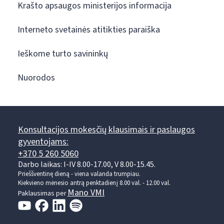
Krašto apsaugos ministerijos informacija
Interneto svetainės atitikties paraiška
Ieškome turto savininkų
Nuorodos
Konsultacijos mokesčių klausimais ir paslaugos
gyventojams:
+370 5 260 5060
Darbo laikas: I-IV 8.00-17.00, V 8.00-15.45.
Prieššventinę dieną - viena valanda trumpiau.
Kiekvieno mėnesio antrą penktadienį 8.00 val. - 12.00 val.
Mano VMI
Paklausimas per