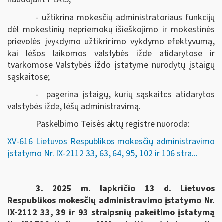
- užtikrina mokesčių administratoriaus funkcijų
dėl mokestinių nepriemokų išieškojimo ir mokestinės
prievolės įvykdymo užtikrinimo vykdymo efektyvumą,
kai lėšos laikomos valstybės ižde atidarytose ir
tvarkomose Valstybės iždo įstatyme nurodytų įstaigų
sąskaitose;
- pagerina įstaigų, kurių sąskaitos atidarytos
valstybės ižde, lėšų administravimą.
Paskelbimo Teisės aktų registre nuoroda:
XV-616 Lietuvos Respublikos mokesčių administravimo
įstatymo Nr. IX-2112 33, 63, 64, 95, 102 ir 106 stra...
3.
2025 m. lapkričio 13 d. Lietuvos
Respublikos mokesčių administravimo įstatymo Nr.
IX-2112 33, 39 ir 93 straipsnių pakeitimo įstatymą