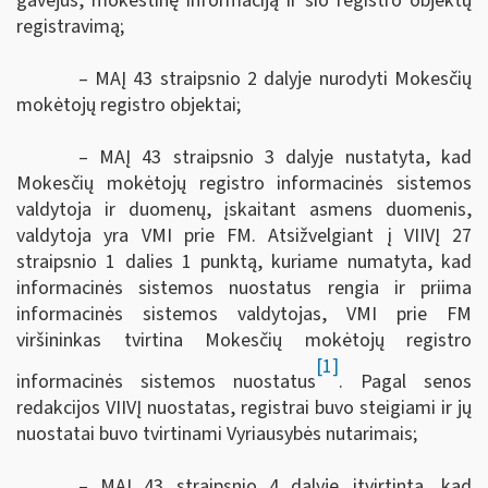
gavėjus, mokestinę informaciją ir šio registro objektų
registravimą;
– MAĮ 43 straipsnio 2 dalyje nurodyti Mokesčių
mokėtojų registro objektai;
– MAĮ 43 straipsnio 3 dalyje nustatyta, kad
Mokesčių mokėtojų registro informacinės sistemos
valdytoja ir duomenų, įskaitant asmens duomenis,
valdytoja yra VMI prie FM. Atsižvelgiant į VIIVĮ 27
straipsnio 1 dalies 1 punktą, kuriame numatyta, kad
informacinės sistemos nuostatus rengia ir priima
informacinės sistemos valdytojas, VMI prie FM
viršininkas tvirtina Mokesčių mokėtojų registro
[1]
informacinės sistemos nuostatus
.
Pagal senos
redakcijos VIIVĮ nuostatas, registrai buvo steigiami ir jų
nuostatai buvo tvirtinami Vyriausybės nutarimais
;
– MAĮ 43 straipsnio 4 dalyje įtvirtinta, kad