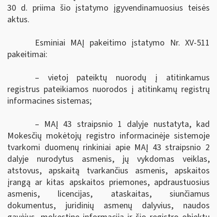
30 d. priima šio įstatymo įgyvendinamuosius teisės
aktus.
Esminiai MAĮ pakeitimo įstatymo
Nr. XV-511
pakeitimai:
– vietoj pateiktų nuorodų į atitinkamus
registrus pateikiamos nuorodos į atitinkamų registrų
informacines sistemas;
– MAĮ 43 straipsnio 1 dalyje nustatyta, kad
Mokesčių mokėtojų registro informacinėje sistemoje
tvarkomi duomenų rinkiniai apie MAĮ 43 straipsnio 2
dalyje nurodytus asmenis, jų vykdomas veiklas,
atstovus, apskaitą tvarkančius asmenis, apskaitos
įrangą ar kitas apskaitos priemones, apdraustuosius
asmenis, licencijas, ataskaitas, siunčiamus
dokumentus, juridinių asmenų dalyvius, naudos