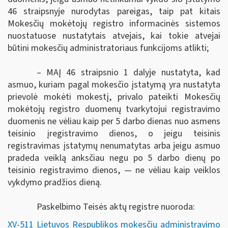
46 straipsnyje nurodytas pareigas, taip pat kitais
Mokesčių mokėtojų registro informacinės sistemos
nuostatuose
nustatytais atvejais, kai
tokie atvejai
būtini mokesčių administratoriaus funkcijoms atlikti
;
– MAĮ 46 straipsnio 1 dalyje nustatyta, kad
asmuo,
kuriam pagal mokesčio įstatymą yra nustatyta
prievolė mokėti mokestį, privalo pateikti
Mokesčių
mokėtojų registro duomenų tvarkytojui registravimo
duomenis ne vėliau kaip per 5 darbo dienas nuo asmens
teisinio įregistravimo dienos, o jeigu teisinis
registravimas įstatymų nenumatytas arba jeigu asmuo
pradeda veiklą anksčiau negu po 5 darbo dienų po
teisinio registravimo dienos, — ne vėliau kaip veiklos
vykdymo pradžios dieną.
Paskelbimo Teisės aktų registre nuoroda:
XV-511 Lietuvos Respublikos mokesčių administravimo