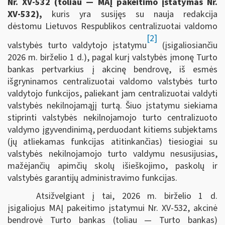
Nr. XV-532
(toliau — MAĮ pakeitimo įstatymas
Nr.
XV-532
),
kuris yra susijęs su nauja redakcija
dėstomu Lietuvos Respublikos centralizuotai valdomo
[2]
valstybės turto valdytojo įstatymu
(įsigaliosiančiu
2026 m. birželio 1 d.), pagal kurį valstybės įmonę Turto
bankas pertvarkius į akcinę bendrovę, iš esmės
išgryninamos centralizuotai valdomo valstybės turto
valdytojo funkcijos, paliekant jam centralizuotai valdyti
valstybės nekilnojamąjį turtą. Šiuo įstatymu siekiama
stiprinti valstybės nekilnojamojo turto centralizuoto
valdymo įgyvendinimą, perduodant kitiems subjektams
(jų atliekamas funkcijas atitinkančias) tiesiogiai su
valstybės nekilnojamojo turto valdymu nesusijusias,
mažėjančių apimčių skolų išieškojimo, paskolų ir
valstybės garantijų administravimo funkcijas.
Atsižvelgiant į tai, 2026 m. birželio 1 d.
įsigaliojus MAĮ pakeitimo įstatymui Nr. XV-532, akcinė
bendrovė Turto bankas (toliau — Turto bankas)