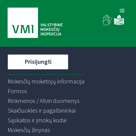
Prisijungti
Mokesčių mokėtojų informacija
Formos
Rinkmenos / Atviri duomenys
Skaičiuoklės ir pagalbininkai
Sąskaitos ir įmokų kodai
Mokesčių žinynas