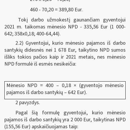
460 - 70,20 = 389,80 Eur.
Tokį darbo užmokestį gaunančiam gyventojui
2021 m. taikomas mėnesio NPD - 335,56 Eur (1 000-
642; 358x0,18; 400-64,44).
2.2) Gyventojui, kurio mėnesio pajamos iš darbo
santykių didesnės nei 1 678 Eur, taikytino NPD sumos
išliks tokios pačios kaip ir 2021 metais, nes mėnesio
NPD formulė iš esmės nesikeičia:
Mėnesio NPD = 400 – 0,18 × (gyventojo mėnesio
pajamos iš darbo santykių – 642 Eur).
2 pavyzdys.
Pagal šią formulę gyventojui, kurio mėnesio
pajamos iš darbo santykių yra 2 000 Eur, taikytinas NPD
(155,56 Eur) apskaičiuojamas taip: