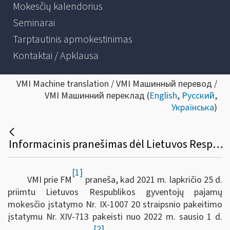
Mokesčių kalendorius
Seminarai
Tarptautinis apmokestinimas
Kontaktai / Apklausa
VMI Machine translation / VMI Машинный перевод /
VMI Машинний переклад (
English
,
Русский
,
Українська
)
Informacinis pranešimas dėl Lietuvos Respublikos gyventojų pajamų mokesčio įstatymo 20 straipsnio pakeitimo
[1]
VMI prie FM
praneša, kad 2021 m. lapkričio 25 d.
priimtu Lietuvos Respublikos gyventojų pajamų
mokesčio įstatymo Nr. IX-1007 20 straipsnio pakeitimo
įstatymu Nr. XIV-713 pakeisti nuo 2022 m. sausio 1 d.
[2]