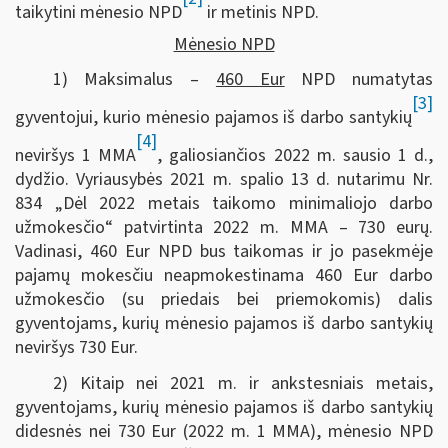
taikytini mėnesio NPD
ir metinis NPD.
Mėnesio NPD
1) Maksimalus –
460 Eur
NPD numatytas
[3]
gyventojui, kurio mėnesio pajamos iš darbo santykių
[4]
neviršys 1 MMA
, galiosiančios 2022 m. sausio 1 d.,
dydžio. Vyriausybės 2021 m. spalio 13 d. nutarimu Nr.
834 „Dėl 2022 metais taikomo minimaliojo darbo
užmokesčio“ patvirtinta 2022 m. MMA – 730 eurų.
Vadinasi, 460 Eur NPD bus taikomas ir jo pasekmėje
pajamų mokesčiu neapmokestinama 460 Eur darbo
užmokesčio (su priedais bei priemokomis) dalis
gyventojams, kurių mėnesio pajamos iš darbo santykių
neviršys 730 Eur.
2) Kitaip nei 2021 m. ir ankstesniais metais,
gyventojams, kurių mėnesio pajamos iš darbo santykių
didesnės nei 730 Eur (2022 m. 1 MMA), mėnesio NPD