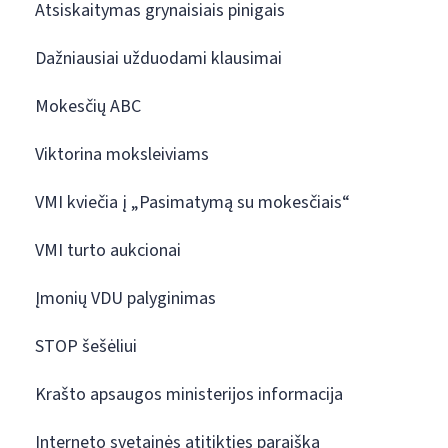
Atsiskaitymas grynaisiais pinigais
Dažniausiai užduodami klausimai
Mokesčių ABC
Viktorina moksleiviams
VMI kviečia į „Pasimatymą su mokesčiais“
VMI turto aukcionai
Įmonių VDU palyginimas
STOP šešėliui
Krašto apsaugos ministerijos informacija
Interneto svetainės atitikties paraiška