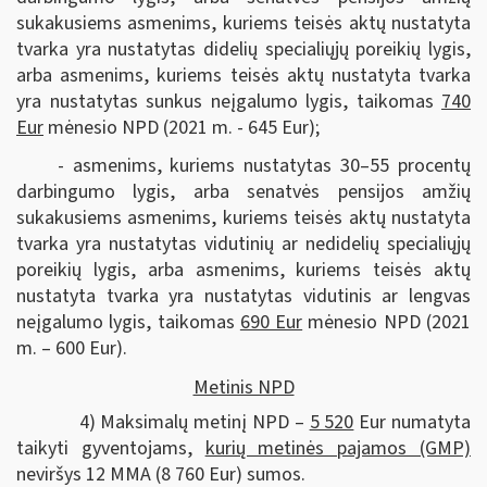
sukakusiems asmenims, kuriems teisės aktų nustatyta
tvarka yra nustatytas didelių specialiųjų poreikių lygis,
arba asmenims, kuriems teisės aktų nustatyta tvarka
yra nustatytas sunkus neįgalumo lygis, taikomas
740
Eur
mėnesio NPD (2021 m. - 645 Eur);
- asmenims, kuriems nustatytas 30–55 procentų
darbingumo lygis, arba senatvės pensijos amžių
sukakusiems asmenims, kuriems teisės aktų nustatyta
tvarka yra nustatytas vidutinių ar nedidelių specialiųjų
poreikių lygis, arba asmenims, kuriems teisės aktų
nustatyta tvarka yra nustatytas vidutinis ar lengvas
neįgalumo lygis, taikomas
690 Eur
mėnesio NPD (2021
m. – 600 Eur).
Metinis NPD
4) Maksimalų metinį NPD –
5 520
Eur numatyta
taikyti gyventojams,
kurių metinės pajamos (GMP)
neviršys 12 MMA (8 760 Eur) sumos.