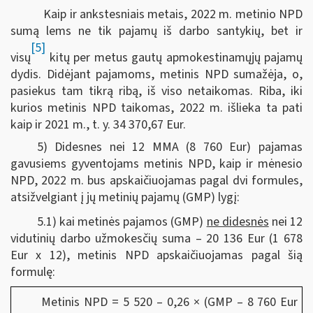
Kaip ir ankstesniais metais, 2022 m. metinio NPD
sumą lems ne tik pajamų iš darbo santykių, bet ir
[5]
visų
kitų per metus gautų apmokestinamųjų pajamų
dydis. Didėjant pajamoms, metinis NPD sumažėja, o,
pasiekus tam tikrą ribą, iš viso netaikomas. Riba, iki
kurios metinis NPD taikomas, 2022 m. išlieka ta pati
kaip ir 2021 m., t. y. 34 370,67 Eur.
5) Didesnes nei 12 MMA (8 760 Eur) pajamas
gavusiems gyventojams metinis NPD, kaip ir mėnesio
NPD, 2022 m. bus apskaičiuojamas pagal dvi formules,
atsižvelgiant į jų metinių pajamų (GMP) lygį:
5.1) kai metinės pajamos (GMP)
ne didesnės
nei 12
vidutinių darbo užmokesčių suma – 20 136 Eur (1 678
Eur x 12), metinis NPD apskaičiuojamas pagal šią
formulę:
Metinis NPD = 5 520 – 0,26 × (GMP – 8 760 Eur