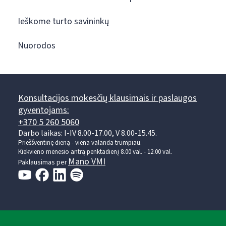
Ieškome turto savininkų
Nuorodos
Konsultacijos mokesčių klausimais ir paslaugos
gyventojams:
+370 5 260 5060
Darbo laikas: I-IV 8.00-17.00, V 8.00-15.45.
Prieššventinę dieną - viena valanda trumpiau.
Kiekvieno mėnesio antrą penktadienį 8.00 val. - 12.00 val.
Mano VMI
Paklausimas per