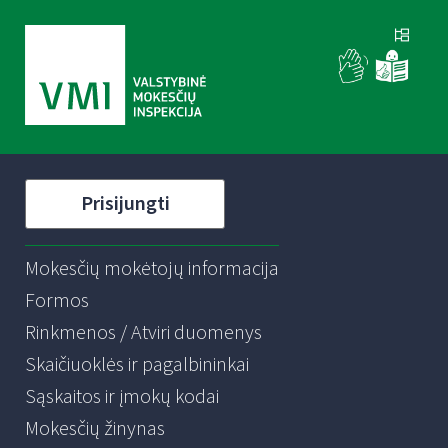
Prisijungti
Mokesčių mokėtojų informacija
Formos
Rinkmenos / Atviri duomenys
Skaičiuoklės ir pagalbininkai
Sąskaitos ir įmokų kodai
Mokesčių žinynas