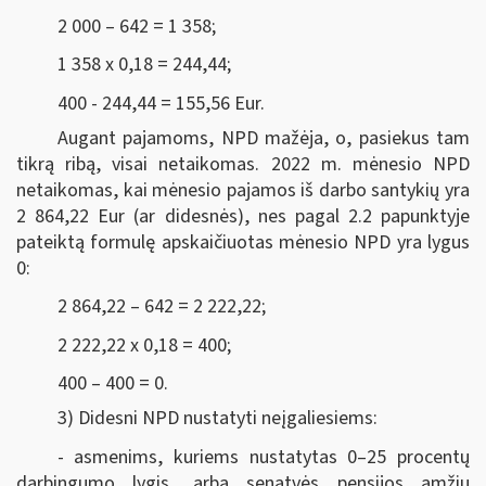
2 000 – 642 = 1 358;
1 358 x 0,18 = 244,44;
400 - 244,44 = 155,56 Eur.
Augant pajamoms, NPD mažėja, o, pasiekus tam
tikrą ribą, visai netaikomas. 2022 m. mėnesio NPD
netaikomas, kai mėnesio pajamos iš darbo santykių yra
2 864,22 Eur (ar didesnės), nes pagal 2.2 papunktyje
pateiktą formulę apskaičiuotas mėnesio NPD yra lygus
0:
2 864,22 – 642 = 2 222,22;
2 222,22 x 0,18 = 400;
400 – 400 = 0.
3) Didesni NPD nustatyti neįgaliesiems:
- asmenims, kuriems nustatytas 0–25 procentų
darbingumo lygis, arba senatvės pensijos amžių