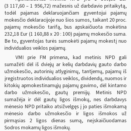
(3 117,60 – 1 956,72) mažesnis už darbdavio pritaikytą,
todėl pajamas deklaruojančiam gyventojui pajamų
mokesčio deklaracijoje nuo šios sumos, taikant 20 proc.
pajamų mokesčio tarifą, bus apskaičiuota mokėtina
232,18 Eur (1 160,88 x 20 : 100) pajamų mokesčio suma.
Be to, gyventojas turės sumokėti pajamų mokestį nuo
individualios veiklos pajamų.
VMI prie FM primena, kad metinis NPD gali
sumažėti dėl iš dviejų ar kelių darbdavių gauto darbo
užmokesčio, autorinių atlyginimų, tantjemų, pajamų iš
įregistruotos individualios veiklos, dividendų, nuomos ir
kitokių apmokestinamųjų pajamų gavimo, dėl kintamo
darbo užmokesčio, gautų premijų. Metinis NPD
sumažėja ir dėl gautų ligos išmokų, nes darbdavys
mėnesio NPD pritaiko atsižvelgęs į jo paties išmokamą
mėnesio darbo užmokesčio ir ligos išmokos už
pirmąsias 2 ligos dienas sumą, neįskaičiuodamas
Sodros mokamų ligos išmokų.