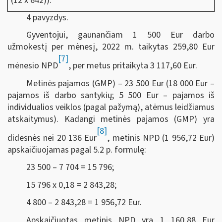
(12 x 642)).
4 pavyzdys.
Gyventojui, gaunančiam 1 500 Eur darbo
užmokestį per mėnesį, 2022 m. taikytas 259,80 Eur
[7]
mėnesio NPD
, per metus pritaikyta 3 117,60 Eur.
Metinės pajamos (GMP) – 23 500 Eur (18 000 Eur –
pajamos iš darbo santykių; 5 500 Eur – pajamos iš
individualios veiklos (pagal pažymą), atėmus leidžiamus
atskaitymus). Kadangi metinės pajamos (GMP) yra
[8]
didesnės nei 20 136 Eur
, metinis NPD (1 956,72 Eur)
apskaičiuojamas pagal 5.2 p. formulę:
23 500 – 7 704 = 15 796;
15 796 x 0,18 = 2 843,28;
4 800 – 2 843,28 = 1 956,72 Eur.
Apskaičiuotas metinis NPD yra 1 160,88 Eur