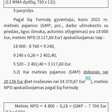
(12 MMA dydžių; 730 x 12)).
3 pavyzdys.
Pagal šią formulę gyventojui, kurio 2022 m.
metinės pajamos (GMP; pvz., darbo užmokestis su
priedais, ligos išmoka, autorinis atlyginimas) yra 18 000
Eur, metinis NPD (3 117,60 Eur) apskaičiuojamas taip :
18 000 - 8 760 = 9 240;
9 240 x 0,26 = 2 402,40;
5 520 – 2 402,40 = 3 117,60 Eur.
5.2) Kai metinės pajamos (GMP)
didesnės nei
[6]
20 136 Eur
(
bet mažesnės nei 34 370,67 Eur
), metinis
NPD apskaičiuojamas pagal šią formulę:
Metinis NPD = 4 800 – 0,18 × (GMP – 7 704 Eur