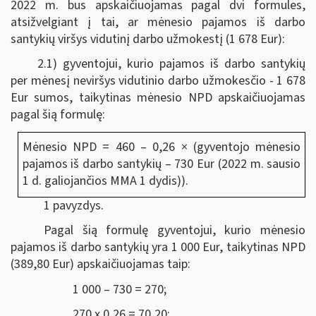
2022 m. bus apskaičiuojamas pagal dvi formules,
atsižvelgiant į tai, ar mėnesio pajamos iš darbo
santykių viršys vidutinį darbo užmokestį (1 678 Eur):
2.1) gyventojui, kurio pajamos iš darbo santykių
per mėnesį neviršys vidutinio darbo užmokesčio - 1 678
Eur sumos, taikytinas mėnesio NPD apskaičiuojamas
pagal šią formulę:
Mėnesio NPD = 460 – 0,26 × (gyventojo mėnesio
pajamos iš darbo santykių – 730 Eur (2022 m. sausio
1 d. galiojančios MMA 1 dydis)).
1 pavyzdys.
Pagal šią formulę gyventojui, kurio mėnesio
pajamos iš darbo santykių yra 1 000 Eur, taikytinas NPD
(389,80 Eur) apskaičiuojamas taip:
1 000 – 730 = 270;
270 x 0,26 = 70,20;