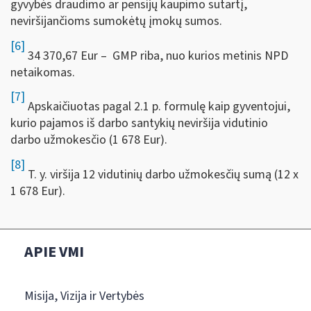
gyvybės draudimo ar pensijų kaupimo sutartį,
neviršijančioms sumokėtų įmokų sumos.
[6]
34 370,67 Eur – GMP riba, nuo kurios metinis NPD
netaikomas.
[7]
Apskaičiuotas pagal 2.1 p. formulę kaip gyventojui,
kurio pajamos iš darbo santykių neviršija vidutinio
darbo užmokesčio (1 678 Eur).
[8]
T. y. viršija 12 vidutinių darbo užmokesčių sumą (12 x
1 678 Eur).
APIE VMI
Misija, Vizija ir Vertybės