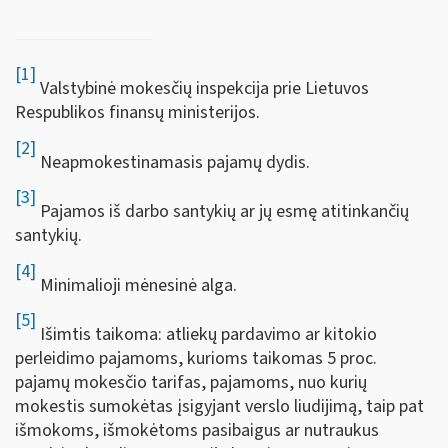
[1]
Valstybinė mokesčių inspekcija prie Lietuvos
Respublikos finansų ministerijos.
[2]
Neapmokestinamasis pajamų dydis.
[3]
Pajamos iš darbo santykių ar jų esmę atitinkančių
santykių.
[4]
Minimalioji mėnesinė alga.
[5]
Išimtis taikoma: atliekų pardavimo ar kitokio
perleidimo pajamoms, kurioms taikomas 5 proc.
pajamų mokesčio tarifas, pajamoms, nuo kurių
mokestis sumokėtas įsigyjant verslo liudijimą, taip pat
išmokoms, išmokėtoms pasibaigus ar nutraukus