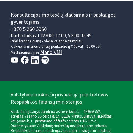
Konsultacijos mokesčių klausimais ir paslaugos
gyventojams:
+370 5 260 5060
Darbo laikas: I-IV 8.00-17.00, V 8.00-15.45.
Prieššventinę dieną - viena valanda trumpiau.
Kiekvieno mėnesio antrą penktadienį 8.00 val. - 12.00 val.
Mano VMI
Paklausimas per
Valstybinė mokesčių inspekcija prie Lietuvos
Respublikos finansų ministerijos
Biudžetinė įstaiga. Juridinio asmens kodas — 188659752,
adresas: Vasario 16-osios g. 14, 01107 Vilnius, Lietuva, el.paštas:
vmi@vmi.lt
, E. pristatymo dėžutės adresas 188659752
Duomenys apie Valstybinę mokesčių inspekciją prie Lietuvos
Respublikos finansų ministerijos kaupiami ir saugomi Juridinių