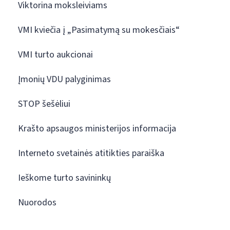
Viktorina moksleiviams
VMI kviečia į „Pasimatymą su mokesčiais“
VMI turto aukcionai
Įmonių VDU palyginimas
STOP šešėliui
Krašto apsaugos ministerijos informacija
Interneto svetainės atitikties paraiška
Ieškome turto savininkų
Nuorodos