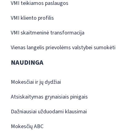
VMI teikiamos paslaugos
VMI kliento profilis
VMI skaitmeninė transformacija
Vienas langelis prievolėms valstybei sumokėti
NAUDINGA
Mokesčiai ir jų dydžiai
Atsiskaitymas grynaisiais pinigais
Dažniausiai užduodami klausimai
Mokesčių ABC