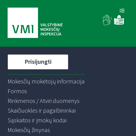
Prisijungti
Mokesčių mokėtojų informacija
Formos
Rinkmenos / Atviri duomenys
Skaičiuoklės ir pagalbininkai
Sąskaitos ir įmokų kodai
Mokesčių žinynas