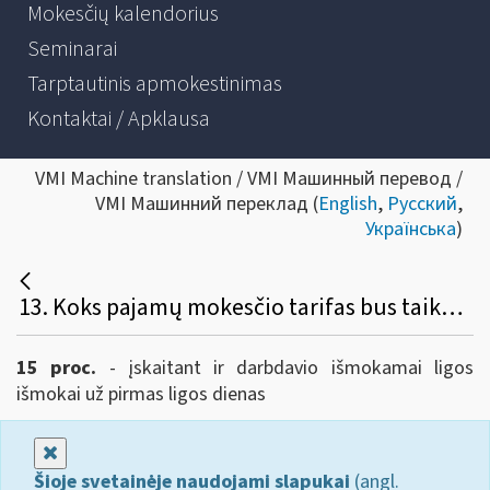
Mokesčių kalendorius
Seminarai
Tarptautinis apmokestinimas
Kontaktai / Apklausa
VMI Machine translation / VMI Машинный перевод /
VMI Машинний переклад (
English
,
Русский
,
Українська
)
13. Koks pajamų mokesčio tarifas bus taikomas ligos, motinystės, tėvystės, vaiko priežiūros ir ilgalaikio darbo išmokoms?
15 proc.
- įskaitant ir darbdavio išmokamai ligos
išmokai už pirmas ligos dienas
Uždaryti
Šioje svetainėje naudojami slapukai
(angl.