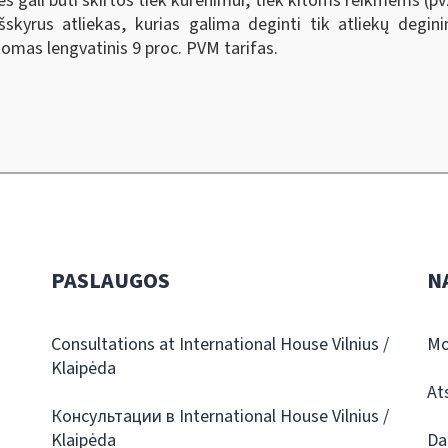
 gali būti skirtos tiek kūrenimui, tiek kitoms reikmėms (pvz.
išskyrus atliekas, kurias galima deginti tik atliekų degini
komas lengvatinis 9 proc. PVM tarifas.
PASLAUGOS
N
Consultations at International House Vilnius /
Mo
Klaipėda
At
Консультации в International House Vilnius /
Klaipėda
Da