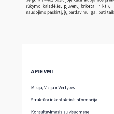
Jeigu KN 4401 pozicijoje klasifikuojamos prekės
rūkymo kaladėlės, pjuvenų briketai ir kt.), 
naudojimo paskirtį, jų pardavimui gali būti tai
APIE VMI
Misija, Vizija ir Vertybės
Struktūra ir kontaktinė informacija
Konsultavimasis su visuomene