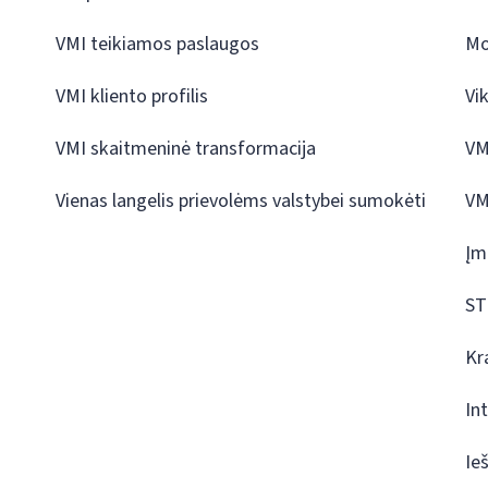
VMI teikiamos paslaugos
Mo
VMI kliento profilis
Vi
VMI skaitmeninė transformacija
VM
Vienas langelis prievolėms valstybei sumokėti
VM
Įm
ST
Kr
In
Ie