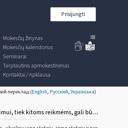
Prisijungti
Mokesčių žinynas
Mokesčių kalendorius
Seminarai
Tarptautinis apmokestinimas
Kontaktai / Apklausa
ний переклад (
English
,
Русский
,
Українська
)
3. Ar prekėms, klasifikuojamoms KN 4401 pozicijoje, kurios gali būti skirtos tiek kūrenimui, tiek kitoms reikmėms, gali būti taikomas lengvatinis 9 proc. PVM tarifas?