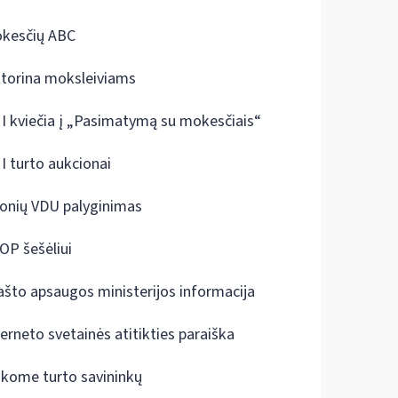
kesčių ABC
ktorina moksleiviams
I kviečia į „Pasimatymą su mokesčiais“
I turto aukcionai
onių VDU palyginimas
OP šešėliui
ašto apsaugos ministerijos informacija
terneto svetainės atitikties paraiška
škome turto savininkų