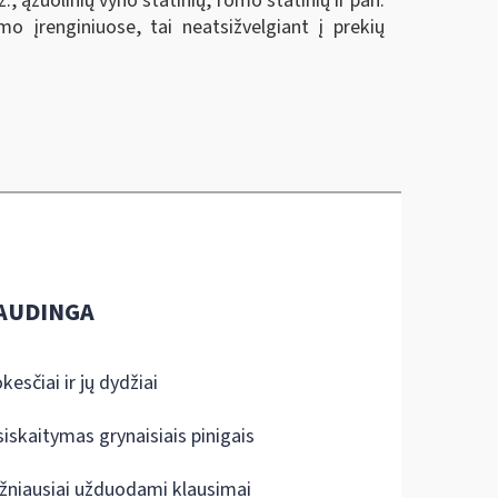
, ąžuolinių vyno statinių, romo statinių ir pan.
mo įrenginiuose, tai neatsižvelgiant į prekių
AUDINGA
kesčiai ir jų dydžiai
siskaitymas grynaisiais pinigais
žniausiai užduodami klausimai