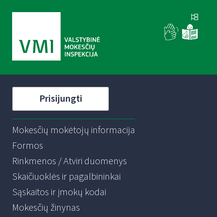
Prisijungti
Mokesčių mokėtojų informacija
Formos
Rinkmenos / Atviri duomenys
Skaičiuoklės ir pagalbininkai
Sąskaitos ir įmokų kodai
Mokesčių žinynas