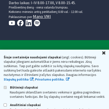
Darbo laikas: I-IV 8.00-17.00, V 8.00-15.45.
Prieššventinę dieną - viena valanda trumpiau.
Kiekvieno mėnesio antrą penktadienį 8.00 val. - 12.00 val.
Mano VMI
Paklausimas per
Valstybinė mokesčių inspekcija prie Lietuvos
U
Respublikos finansų ministerijos
Šioje svetainėje naudojami slapukai
(angl. cookies). Būtinieji
slapukai įdiegiami automatiškai ir jiems nėra reikalingas Jūsų
Biudžetinė įstaiga. Juridinio asmens kodas — 188659752,
sutikimas. Taip pat galite sutikti ir su kitų slapukų naudojimu. Savo
adresas: Vasario 16-osios g. 14, 01107 Vilnius, Lietuva, el.paštas:
sutikimą bet kada galėsite atšaukti pakeisdami interneto naršyklės
vmi@vmi.lt
, E. pristatymo dėžutės adresas 188659752
nustatymus ir ištrindami įrašytus slapukus. Daugiau informacijos
Duomenys apie Valstybinę mokesčių inspekciją prie Lietuvos
Slapukų politika
;
Privatumo politika.
Respublikos finansų ministerijos kaupiami ir saugomi Juridinių
asmenų registre
Būtinieji slapukai
Naudojami sklandžiam svetainės veikimui ir įgalina pagrindines
svetainės funkcijas. Be šių slapukų svetainė negali tinkamai veikti.
Analitiniai slapukai