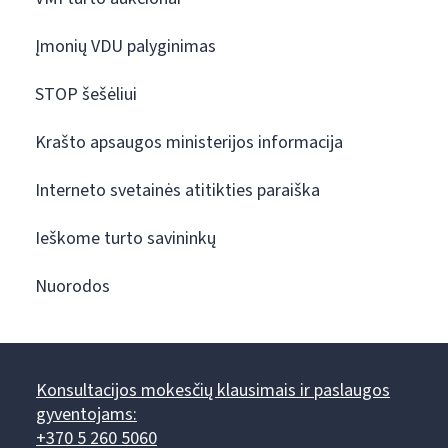
Įmonių VDU palyginimas
STOP šešėliui
Krašto apsaugos ministerijos informacija
Interneto svetainės atitikties paraiška
Ieškome turto savininkų
Nuorodos
Konsultacijos mokesčių klausimais ir paslaugos
gyventojams:
+370 5 260 5060