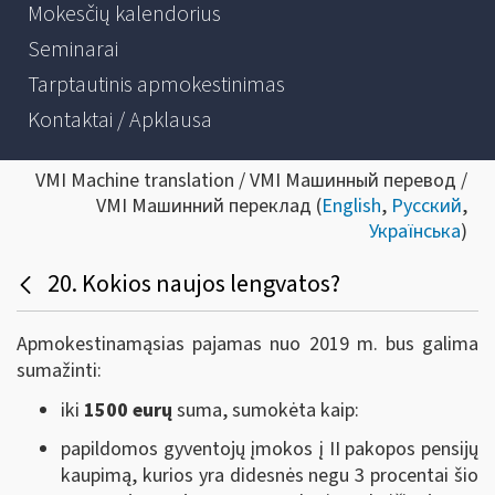
Mokesčių kalendorius
Seminarai
Tarptautinis apmokestinimas
Kontaktai / Apklausa
VMI Machine translation / VMI Машинный перевод /
VMI Машинний переклад (
English
,
Русский
,
Українська
)
20. Kokios naujos lengvatos?
Apmokestinamąsias pajamas nuo 2019 m. bus galima
sumažinti:
iki
1500 eurų
suma, sumokėta kaip:
papildomos gyventojų įmokos į II pakopos pensijų
kaupimą, kurios yra didesnės negu 3 procentai šio