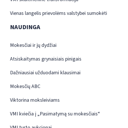
Vienas langelis prievolėms valstybei sumokėti
NAUDINGA
Mokesčiai ir jų dydžiai
Atsiskaitymas grynaisiais pinigais
Dažniausiai užduodami klausimai
Mokesčių ABC
Viktorina moksleiviams
VMI kviečia į „Pasimatymą su mokesčiais“
VMI turto aukcionai