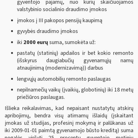
gyventojo pajamų, nuo kurių skaičiuojamos
valstybinio socialinio draudimo įmokos
įmokos į III pakopos pensijų kaupimą
gyvybės draudimo įmokos
iki
2000 eurų
suma, sumokėta už:
pastatų (statinių) apdailos ir bet kokio remonto
(išskyrus daugiabučių gyvenamųjų namų
atnaujinimą (modernizavimą)) darbus
lengvųjų automobilių remonto paslaugas
nepilnamečių vaikų (įvaikių, globotinių) iki 18 metų
priežiūros paslaugas.
Išlieka reikalavimas, kad nepaisant nustatytų atskirų
apribojimų, bendra visų atimamų išlaidų (įskaitant
įmokas už studijas, profesinį mokymą ir palūkanas už
iki 2009-01-01 paimtą gyvenamojo būsto kreditą) suma
negalės viršyti 25 procentų gyventojo metinių