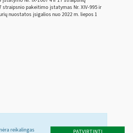
statymo Nr. IX-1007 4 ir 17 straipsnių
straipsnio pakeitimo įstatymas Nr. XIV-995 ir
rių nuostatos įsigalios nuo 2022 m. liepos 1
 nėra reikalingas
PATVIRTINTI