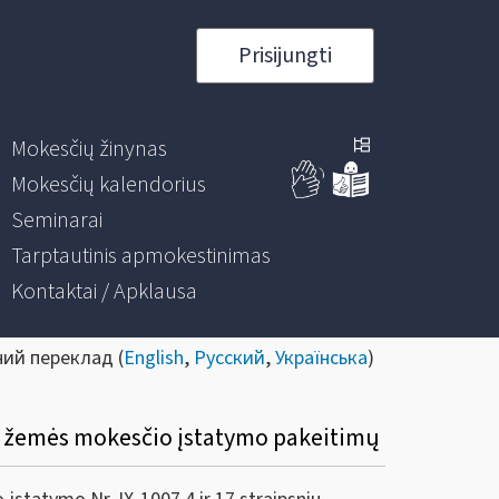
Prisijungti
Mokesčių žinynas
Mokesčių kalendorius
Seminarai
Tarptautinis apmokestinimas
Kontaktai / Apklausa
ний переклад (
English
,
Русский
,
Українська
)
r žemės mokesčio įstatymo pakeitimų