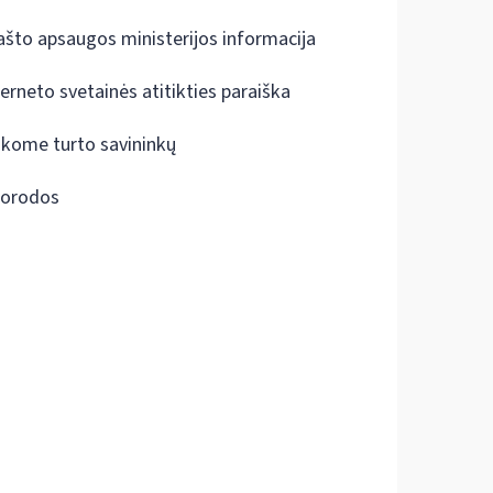
ašto apsaugos ministerijos informacija
terneto svetainės atitikties paraiška
škome turto savininkų
orodos