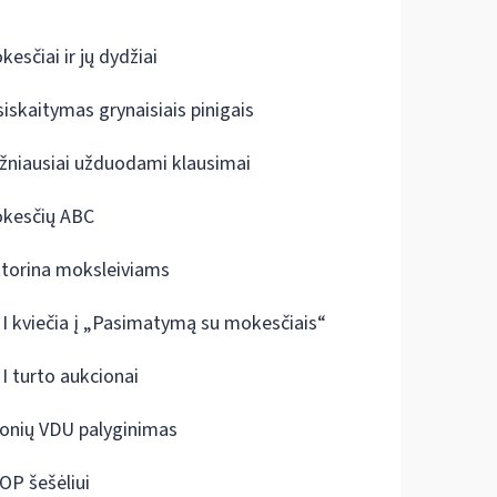
kesčiai ir jų dydžiai
siskaitymas grynaisiais pinigais
žniausiai užduodami klausimai
kesčių ABC
ktorina moksleiviams
I kviečia į „Pasimatymą su mokesčiais“
I turto aukcionai
onių VDU palyginimas
OP šešėliui