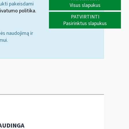
aukti pakeisdami
Visus slapukus
ivatumo politika.
PATVIRTINTI
Pasirinktus slapukus
nės naudojimą ir
mui.
AUDINGA