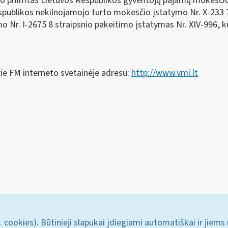
 priimtas Lietuvos Respublikos gyventojų pajamų mokesčio į
publikos nekilnojamojo turto mokesčio įstatymo Nr. X-233 7 
Nr. I-2675 8 straipsnio pakeitimo įstatymas Nr. XIV-996, ku
rie FM interneto svetainėje adresu:
http://www.vmi.lt
. cookies). Būtinieji slapukai įdiegiami automatiškai ir jiems