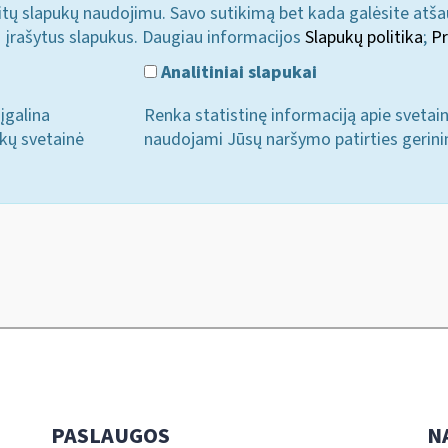
u kitų slapukų naudojimu. Savo sutikimą bet kada galėsite atš
i įrašytus slapukus. Daugiau informacijos
Slapukų politika
;
Pr
Analitiniai slapukai
įgalina
Renka statistinę informaciją apie svetai
ukų svetainė
naudojami Jūsų naršymo patirties gerini
PASLAUGOS
N