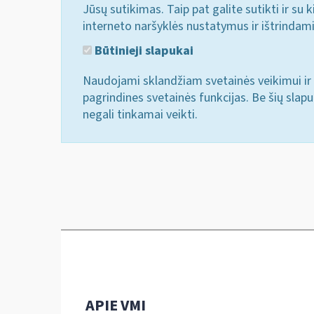
Jūsų sutikimas. Taip pat galite sutikti ir s
interneto naršyklės nustatymus ir ištrindam
Būtinieji slapukai
Naudojami sklandžiam svetainės veikimui ir 
pagrindines svetainės funkcijas. Be šių slap
negali tinkamai veikti.
APIE VMI