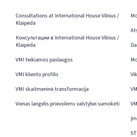
Consultations at International House Vilnius /
Mo
Klaipėda
At
Консультации в International House Vilnius /
Klaipėda
Da
VMI teikiamos paslaugos
Mo
VMI kliento profilis
Vi
VMI skaitmeninė transformacija
VM
Vienas langelis prievolėms valstybei sumokėti
VM
Įm
ST