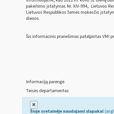
Informuojame, kad 2022 m. kovo 31 dieną buvo
pakeitimo įstatymas Nr. XIV-994, Lietuvos Res
Lietuvos Respublikos žemės mokesčio įstatymo 
dienos.
Šis informacinis pranešimas patalpintas VMI p
Informaciją parengė
Teisės departamentas
Uždaryti
Šioje svetainėje naudojami slapukai
(angl