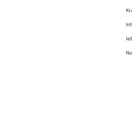
Kr
In
Ie
Nu