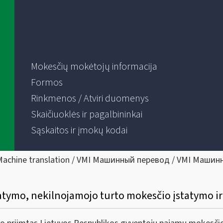
Mokesčių mokėtojų informacija
Formos
Rinkmenos / Atviri duomenys
Skaičiuoklės ir pagalbininkai
Sąskaitos ir įmokų kodai
Machine translation / VMI Машинный перевод / VMI Машин
atymo, nekilnojamojo turto mokesčio įstatymo i