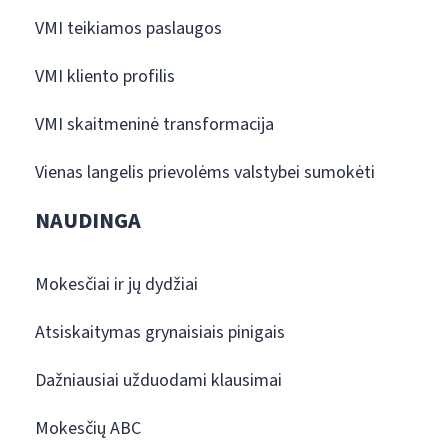
VMI teikiamos paslaugos
VMI kliento profilis
VMI skaitmeninė transformacija
Vienas langelis prievolėms valstybei sumokėti
NAUDINGA
Mokesčiai ir jų dydžiai
Atsiskaitymas grynaisiais pinigais
Dažniausiai užduodami klausimai
Mokesčių ABC