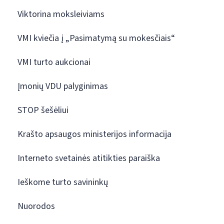
Viktorina moksleiviams
VMI kviečia į „Pasimatymą su mokesčiais“
VMI turto aukcionai
Įmonių VDU palyginimas
STOP šešėliui
Krašto apsaugos ministerijos informacija
Interneto svetainės atitikties paraiška
Ieškome turto savininkų
Nuorodos