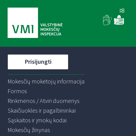
Prisijungti
Mokesčių mokėtojų informacija
Formos
Rinkmenos / Atviri duomenys
Skaičiuoklės ir pagalbininkai
Sąskaitos ir įmokų kodai
Mokesčių žinynas