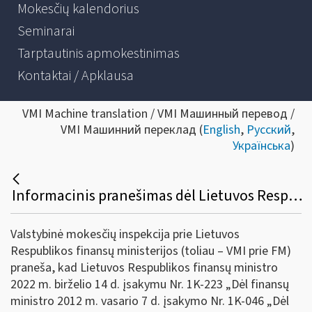
Mokesčių kalendorius
Seminarai
Tarptautinis apmokestinimas
Kontaktai / Apklausa
VMI Machine translation / VMI Машинный перевод /
VMI Машинний переклад (
English
,
Русский
,
Українська
)
Informacinis pranešimas dėl Lietuvos Respublikos finansų ministro 2012 m. vasario 7 d. įsakymo Nr. 1K-046 pakeitimo
Valstybinė mokesčių inspekcija prie Lietuvos
Respublikos finansų ministerijos (toliau – VMI prie FM)
praneša, kad Lietuvos Respublikos finansų ministro
2022 m. birželio 14 d. įsakymu Nr. 1K-223 „Dėl finansų
ministro 2012 m. vasario 7 d. įsakymo Nr. 1K-046 „Dėl