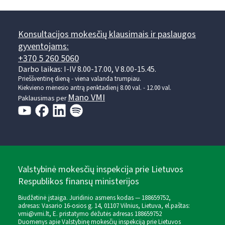
Konsultacijos mokesčių klausimais ir paslaugos
gyventojams:
+370 5 260 5060
Darbo laikas: I-IV 8.00-17.00, V 8.00-15.45.
Prieššventinę dieną - viena valanda trumpiau.
Kiekvieno mėnesio antrą penktadienį 8.00 val. - 12.00 val.
Mano VMI
Paklausimas per
Valstybinė mokesčių inspekcija prie Lietuvos
Respublikos finansų ministerijos
Biudžetinė įstaiga. Juridinio asmens kodas — 188659752,
adresas: Vasario 16-osios g. 14, 01107 Vilnius, Lietuva, el.paštas:
vmi@vmi.lt
, E. pristatymo dėžutės adresas 188659752
Duomenys apie Valstybinę mokesčių inspekciją prie Lietuvos