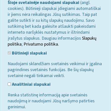
Šioje svetainėje naudojami slapukai
(angl.
cookies). Būtinieji slapukai įdiegiami automatiškai
ir jiems nėra reikalingas Jūsų sutikimas. Taip pat
galite sutikti ir su kitų slapukų naudojimu. Savo
sutikimą bet kada galėsite atšaukti pakeisdami
interneto naršyklės nustatymus ir ištrindami
įrašytus slapukus. Daugiau informacijos
Slapukų
politika
;
Privatumo politika.
Būtinieji slapukai
Naudojami sklandžiam svetainės veikimui ir įgalina
pagrindines svetainės funkcijas. Be šių slapukų
svetainė negali tinkamai veikti.
Analitiniai slapukai
Renka statistinę informaciją apie svetainės
naudojimą ir naudojami Jūsų naršymo patirties
gerinimui.