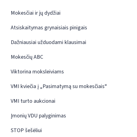
Mokesčiai ir jų dydžiai
Atsiskaitymas grynaisiais pinigais
Dažniausiai užduodami klausimai
Mokesčių ABC
Viktorina moksleiviams
VMI kviečia į „Pasimatymą su mokesčiais“
VMI turto aukcionai
Įmonių VDU palyginimas
STOP šešėliui