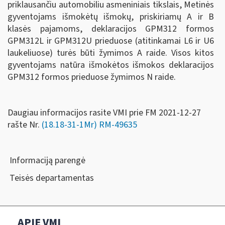
priklausančiu automobiliu asmeniniais tikslais, Metinės
gyventojams išmokėtų išmokų, priskiriamų A ir B
klasės pajamoms, deklaracijos GPM312 formos
GPM312L ir GPM312U prieduose (atitinkamai L6 ir U6
laukeliuose) turės būti žymimos A raide. Visos kitos
gyventojams natūra išmokėtos išmokos deklaracijos
GPM312 formos prieduose žymimos N raide.
Daugiau informacijos rasite VMI prie FM 2021-12-27
rašte Nr.
(18.18-31-1Mr) RM-49635
Informaciją parengė
Teisės departamentas
APIE VMI