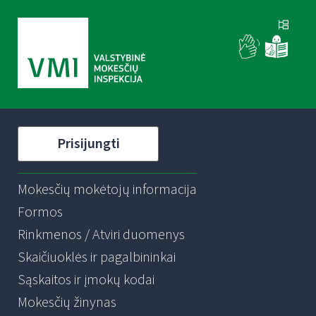
Prisijungti
Mokesčių mokėtojų informacija
Formos
Rinkmenos / Atviri duomenys
Skaičiuoklės ir pagalbininkai
Sąskaitos ir įmokų kodai
Mokesčių žinynas