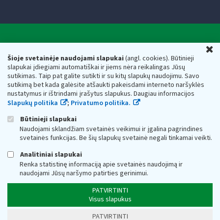
Valstybinė mokesčių inspekcija prie Lietuvos
U
Respublikos finansų ministerijos
Šioje svetainėje naudojami slapukai
(angl. cookies). Būtinieji
slapukai įdiegiami automatiškai ir jiems nėra reikalingas Jūsų
Biudžetinė įstaiga. Juridinio asmens kodas — 188659752,
sutikimas. Taip pat galite sutikti ir su kitų slapukų naudojimu. Savo
adresas: Vasario 16-osios g. 14, 01107 Vilnius, Lietuva, el.paštas:
sutikimą bet kada galėsite atšaukti pakeisdami interneto naršyklės
vmi@vmi.lt
, E. pristatymo dėžutės adresas 188659752
nustatymus ir ištrindami įrašytus slapukus. Daugiau informacijos
Duomenys apie Valstybinę mokesčių inspekciją prie Lietuvos
Slapukų politika
;
Privatumo politika.
Respublikos finansų ministerijos kaupiami ir saugomi Juridinių
asmenų registre
Būtinieji slapukai
Naudojami sklandžiam svetainės veikimui ir įgalina pagrindines
svetainės funkcijas. Be šių slapukų svetainė negali tinkamai veikti.
Analitiniai slapukai
Renka statistinę informaciją apie svetainės naudojimą ir
naudojami Jūsų naršymo patirties gerinimui.
PATVIRTINTI
Visus slapukus
PATVIRTINTI