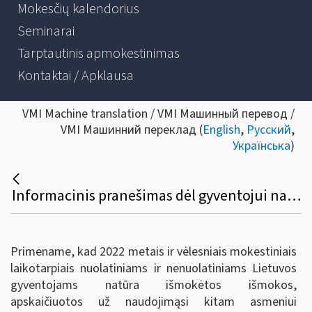
Mokesčių kalendorius
Seminarai
Tarptautinis apmokestinimas
Kontaktai / Apklausa
VMI Machine translation / VMI Машинный перевод /
VMI Машинний переклад (
English
,
Русский
,
Українська
)
Informacinis pranešimas dėl gyventojui natūra išmokėtų išmokų, apskaičiuotų už gyventojo naudojimąsi kitam asmeniui priklausančiu automobiliu asmeniniais tikslais, deklaravimo
Primename, kad 2022 metais ir vėlesniais mokestiniais
laikotarpiais nuolatiniams ir nenuolatiniams Lietuvos
gyventojams natūra išmokėtos išmokos,
apskaičiuotos už naudojimąsi kitam asmeniui