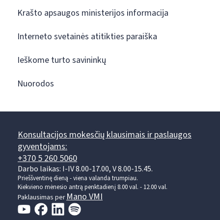
Krašto apsaugos ministerijos informacija
Interneto svetainės atitikties paraiška
Ieškome turto savininkų
Nuorodos
Konsultacijos mokesčių klausimais ir paslaugos
gyventojams:
+370 5 260 5060
Darbo laikas: I-IV 8.00-17.00, V 8.00-15.45.
Prieššventinę dieną - viena valanda trumpiau.
Kiekvieno mėnesio antrą penktadienį 8.00 val. - 12.00 val.
Mano VMI
Paklausimas per