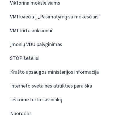
Viktorina moksleiviams
VMI kviečia į „Pasimatymą su mokesčiais“
VMI turto aukcionai
Įmonių VDU palyginimas
STOP šešėliui
Krašto apsaugos ministerijos informacija
Interneto svetainės atitikties paraiška
Ieškome turto savininkų
Nuorodos