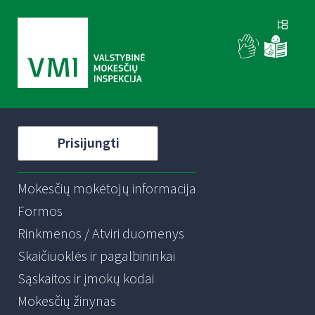
Prisijungti
Mokesčių mokėtojų informacija
Formos
Rinkmenos / Atviri duomenys
Skaičiuoklės ir pagalbininkai
Sąskaitos ir įmokų kodai
Mokesčių žinynas