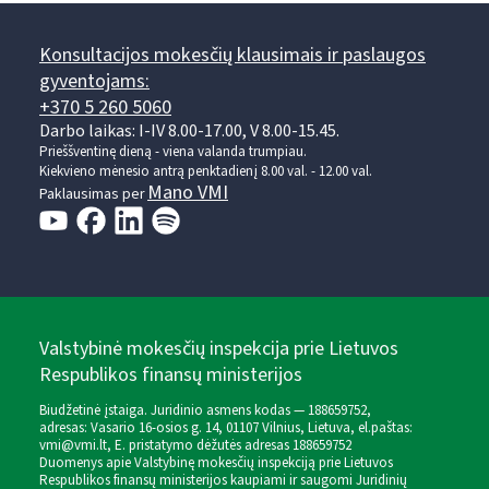
Konsultacijos mokesčių klausimais ir paslaugos
gyventojams:
+370 5 260 5060
Darbo laikas: I-IV 8.00-17.00, V 8.00-15.45.
Prieššventinę dieną - viena valanda trumpiau.
Kiekvieno mėnesio antrą penktadienį 8.00 val. - 12.00 val.
Mano VMI
Paklausimas per
Valstybinė mokesčių inspekcija prie Lietuvos
Respublikos finansų ministerijos
Biudžetinė įstaiga. Juridinio asmens kodas — 188659752,
adresas: Vasario 16-osios g. 14, 01107 Vilnius, Lietuva, el.paštas:
vmi@vmi.lt
, E. pristatymo dėžutės adresas 188659752
Duomenys apie Valstybinę mokesčių inspekciją prie Lietuvos
Respublikos finansų ministerijos kaupiami ir saugomi Juridinių