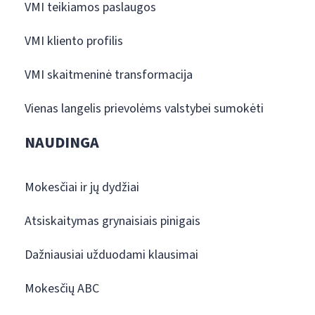
VMI teikiamos paslaugos
VMI kliento profilis
VMI skaitmeninė transformacija
Vienas langelis prievolėms valstybei sumokėti
NAUDINGA
Mokesčiai ir jų dydžiai
Atsiskaitymas grynaisiais pinigais
Dažniausiai užduodami klausimai
Mokesčių ABC