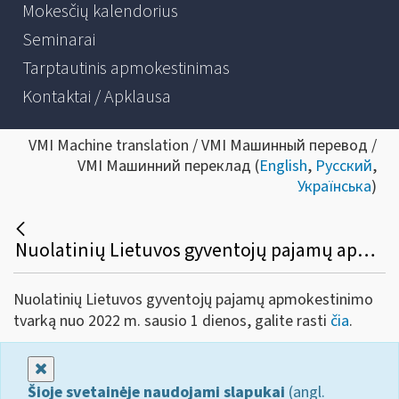
Mokesčių kalendorius
Seminarai
Tarptautinis apmokestinimas
Kontaktai / Apklausa
VMI Machine translation / VMI Машинный перевод /
VMI Машинний переклад (
English
,
Русский
,
Українська
)
Nuolatinių Lietuvos gyventojų pajamų apmokestinimo tvarka nuo 2022 m. sausio 1 dienos
Nuolatinių Lietuvos gyventojų pajamų apmokestinimo
tvarką nuo 2022 m. sausio 1 dienos, galite rasti
čia
.
Uždaryti
Šioje svetainėje naudojami slapukai
(angl.