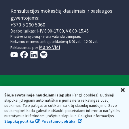
Konsultacijos mokesčių klausimais ir paslaugos
gyventojams:
+370 5 260 5060
Darbo laikas: I-IV 8.00-17.00, V 8.00-15.45.
Prieššventinę dieną - viena valanda trumpiau.
Kiekvieno mėnesio antrą penktadienį 8.00 val. - 12.00 val.
Mano VMI
Paklausimas per
Valstybinė mokesčių inspekcija prie Lietuvos
U
Respublikos finansų ministerijos
Šioje svetainėje naudojami slapukai
(angl. cookies). Būtinieji
slapukai įdiegiami automatiškai ir jiems nėra reikalingas Jūsų
Biudžetinė įstaiga. Juridinio asmens kodas — 188659752,
sutikimas. Taip pat galite sutikti ir su kitų slapukų naudojimu. Savo
adresas: Vasario 16-osios g. 14, 01107 Vilnius, Lietuva, el.paštas:
sutikimą bet kada galėsite atšaukti pakeisdami interneto naršyklės
vmi@vmi.lt
, E. pristatymo dėžutės adresas 188659752
nustatymus ir ištrindami įrašytus slapukus. Daugiau informacijos
Duomenys apie Valstybinę mokesčių inspekciją prie Lietuvos
Slapukų politika
;
Privatumo politika.
Respublikos finansų ministerijos kaupiami ir saugomi Juridinių
asmenų registre