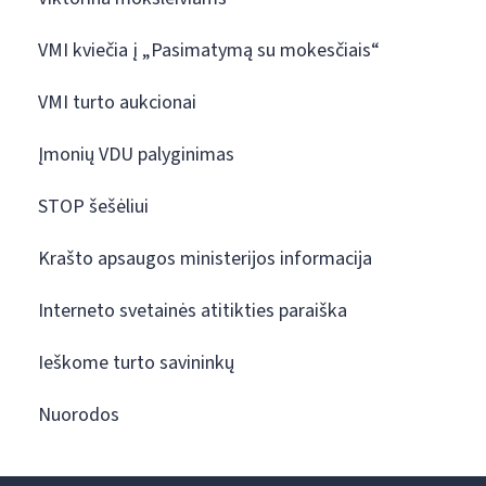
VMI kviečia į „Pasimatymą su mokesčiais“
VMI turto aukcionai
Įmonių VDU palyginimas
STOP šešėliui
Krašto apsaugos ministerijos informacija
Interneto svetainės atitikties paraiška
Ieškome turto savininkų
Nuorodos