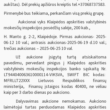
aukštas).
Dėl prekių apžiūros kreiptis tel.+37068737583.
Pirmenybė bus teikiama, perkančiam visą prekių grupę.
Aukcionai vyks Klaipėdos apskrities valstybinės
mokesčių inspekcijos posėdžių salėje, 200 kab.,
H. Manto g. 2-2, Klaipėdoje. Pirmas aukcionas- 2025-
06-12 10 val.; antrasis aukcionas-2025-06-19 d.10 val.;
trečias aukcionas – 2025-06-25 10 val.
Už aukcione įsigytą turtą atsiskaitoma
pavedimu, pervedant pinigus į Klaipėdos apskrities
valstybinės mokesčių inspekcijos banko sąskaitą Nr.
LT944040063610000114-VIKSVA, SWIFT BIC kodas:
MFRLLT22XXX Lietuvos Respublikos finansų
ministerija, Finansų įstaigos kodas 40400, ne vėliau
kaip per 3 darbo dienas po aukciono.
Dalyvavimas aukcione nemokamas. Aukciono
laimėtojui turtas perduodamas Klaipėdos apskrities