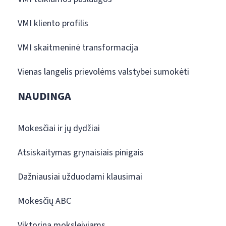
VMI kliento profilis
VMI skaitmeninė transformacija
Vienas langelis prievolėms valstybei sumokėti
NAUDINGA
Mokesčiai ir jų dydžiai
Atsiskaitymas grynaisiais pinigais
Dažniausiai užduodami klausimai
Mokesčių ABC
Viktorina moksleiviams