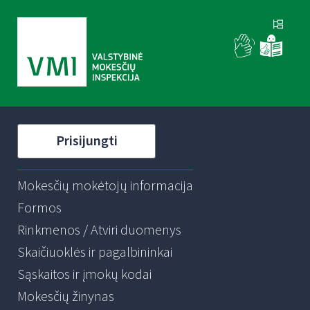
Prisijungti
Mokesčių mokėtojų informacija
Formos
Rinkmenos / Atviri duomenys
Skaičiuoklės ir pagalbininkai
Sąskaitos ir įmokų kodai
Mokesčių žinynas