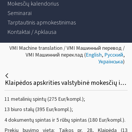
Mokesčių kalendorius
Seminarai
Tarptautinis apmokestinimas
Kontaktai / Apklausa
VMI Machine translation / VMI Машинный перевод /
VMI Машинний переклад (
English
,
Русский
,
Українська
)
​​​​​​​Klaipėdos apskrities valstybinė mokesčių inspekcija skelbia viešą aukcioną ir parduoda:
11 metalinių spintų
(275 Eur/kompl.);
13 biuro stalų (395 Eur/kompl.);
4 dokumentų spintas ir 5 rūbų spintas (180 Eur/kompl.).
Prekių buvimo vieta: Taikos pr. 28, Klaipėda (13