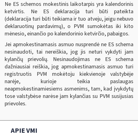
Ne ES schemos mokestinis laikotarpis yra kalendorinis
ketvirtis. Ne ES deklaracija turi būti pateikta
(deklaracija turi būti teikiama ir tuo atveju, jeigu nebuvo
deklaruotinų pardavimų), o PVM sumokėtas iki kito
mėnesio, einančio po kalendorinio ketvirčio, pabaigos.
Jei apmokestinamasis asmuo nusprendė ne ES schema
nesinaudoti, tai nereiškia, jog jis neturi vykdyti jam
kylančių prievolių. Nesinaudojimas ne ES schema
dažniausiai reiškia, jog apmokestinamasis asmuo turi
registruotis PVM mokėtoju kiekvienoje valstybėje
narėje, kurioje teikia paslaugas
neapmokestinamiesiems asmenims, tam, kad įvykdytų
tose valstybėse narėse jam kylančias su PVM susijusias
prievoles.
APIE VMI