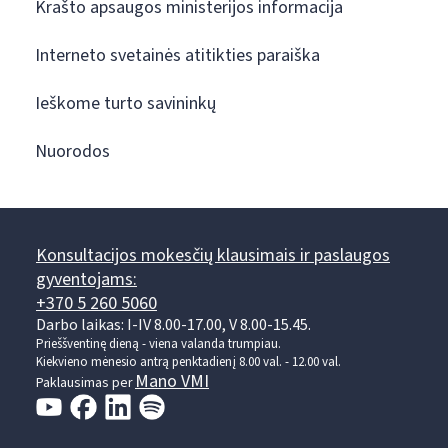
Krašto apsaugos ministerijos informacija
Interneto svetainės atitikties paraiška
Ieškome turto savininkų
Nuorodos
Konsultacijos mokesčių klausimais ir paslaugos
gyventojams:
+370 5 260 5060
Darbo laikas: I-IV 8.00-17.00, V 8.00-15.45.
Prieššventinę dieną - viena valanda trumpiau.
Kiekvieno mėnesio antrą penktadienį 8.00 val. - 12.00 val.
Mano VMI
Paklausimas per