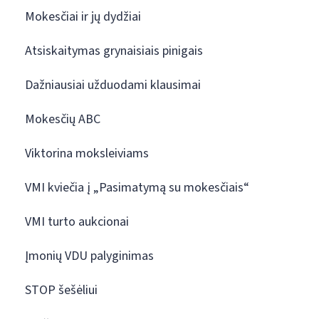
Mokesčiai ir jų dydžiai
Atsiskaitymas grynaisiais pinigais
Dažniausiai užduodami klausimai
Mokesčių ABC
Viktorina moksleiviams
VMI kviečia į „Pasimatymą su mokesčiais“
VMI turto aukcionai
Įmonių VDU palyginimas
STOP šešėliui