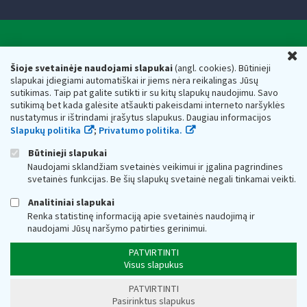
Valstybinė mokesčių inspekcija prie Lietuvos
U
Respublikos finansų ministerijos
Šioje svetainėje naudojami slapukai
(angl. cookies). Būtinieji
slapukai įdiegiami automatiškai ir jiems nėra reikalingas Jūsų
Biudžetinė įstaiga. Juridinio asmens kodas — 188659752,
sutikimas. Taip pat galite sutikti ir su kitų slapukų naudojimu. Savo
adresas: Vasario 16-osios g. 14, 01107 Vilnius, Lietuva, el.paštas:
sutikimą bet kada galėsite atšaukti pakeisdami interneto naršyklės
vmi@vmi.lt
, E. pristatymo dėžutės adresas 188659752
nustatymus ir ištrindami įrašytus slapukus. Daugiau informacijos
Duomenys apie Valstybinę mokesčių inspekciją prie Lietuvos
Slapukų politika
;
Privatumo politika.
Respublikos finansų ministerijos kaupiami ir saugomi Juridinių
asmenų registre
Būtinieji slapukai
Naudojami sklandžiam svetainės veikimui ir įgalina pagrindines
svetainės funkcijas. Be šių slapukų svetainė negali tinkamai veikti.
Analitiniai slapukai
Renka statistinę informaciją apie svetainės naudojimą ir
naudojami Jūsų naršymo patirties gerinimui.
PATVIRTINTI
Visus slapukus
PATVIRTINTI
Pasirinktus slapukus