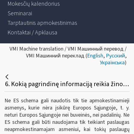
Mokesčių kalendorius
Seminarai
Tarptautinis apmokestinimas
Kontaktai / Apklausa
VMI Machine translation / VMI Машинный перевод /
VMI Машинний переклад (
English
,
Русский
,
Українська
)
6. Kokią pagrindinę informaciją reikia žinoti apie ne ES schemą?
Ne ES schema gali naudotis tik tie apmokestinamieji
asmenys, kurie nėra įsikūrę Europos Sąjungoje, t. y.
neturi Europos Sąjungoje nei buveinės, nei padalinių. Ne
ES schema gali būti naudojama tik teikiant paslaugas
neapmokestinamajam asmeniui, kai tokių paslaugų