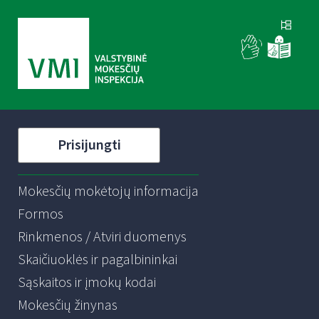
Prisijungti
Mokesčių mokėtojų informacija
Formos
Rinkmenos / Atviri duomenys
Skaičiuoklės ir pagalbininkai
Sąskaitos ir įmokų kodai
Mokesčių žinynas