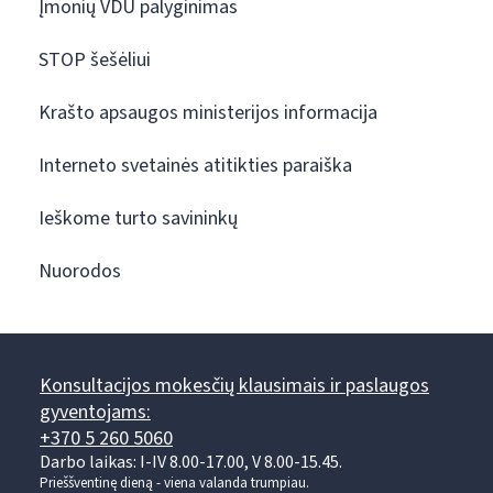
Įmonių VDU palyginimas
STOP šešėliui
Krašto apsaugos ministerijos informacija
Interneto svetainės atitikties paraiška
Ieškome turto savininkų
Nuorodos
Konsultacijos mokesčių klausimais ir paslaugos
gyventojams:
+370 5 260 5060
Darbo laikas: I-IV 8.00-17.00, V 8.00-15.45.
Prieššventinę dieną - viena valanda trumpiau.