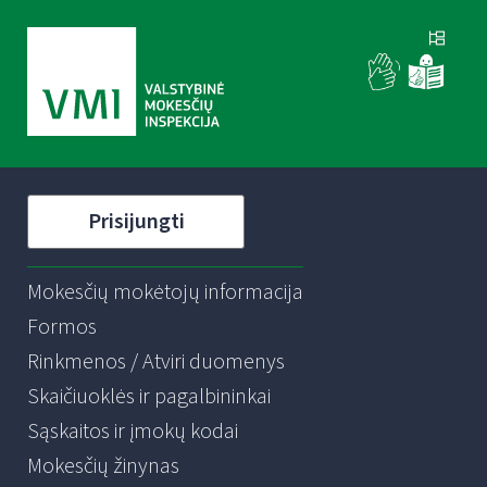
Prisijungti
Mokesčių mokėtojų informacija
Formos
Rinkmenos / Atviri duomenys
Skaičiuoklės ir pagalbininkai
Sąskaitos ir įmokų kodai
Mokesčių žinynas