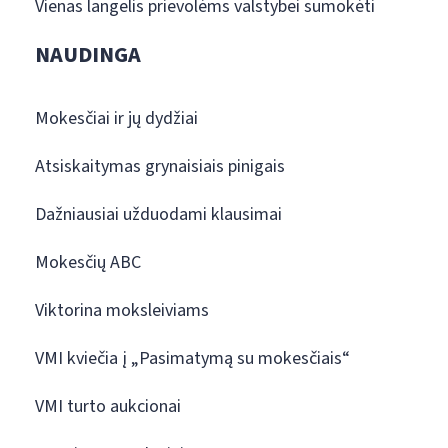
Vienas langelis prievolėms valstybei sumokėti
NAUDINGA
Mokesčiai ir jų dydžiai
Atsiskaitymas grynaisiais pinigais
Dažniausiai užduodami klausimai
Mokesčių ABC
Viktorina moksleiviams
VMI kviečia į „Pasimatymą su mokesčiais“
VMI turto aukcionai