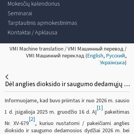
Mokesčių kalendorius
Seminarai
Tarptautinis apmokestinimas
Kontaktai / Apklausa
VMI Machine translation / VMI Машинный перевод /
VMI Машинний переклад (
English
,
Русский
,
Українська
)
Dėl anglies dioksido ir saugumo dedamųjų dydžių patikslinimo / nustatymo 2026 m.
Informuojame, kad buvo priimtas ir nuo 2026 m. sausio
[1]
1 d. įsigalioja 2025 m. gruodžio 16 d. AĮ
pakeitimas
[2]
Nr. XV-679
, kuriuo nustatomi / pakeičiami anglies
dioksido ir saugumo dedamosios dydžiai 2026 m. bei