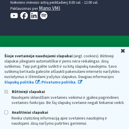
Kiekvieno mėnesio antrą penktadienį 8.00 val. - 12.00 val.
Mano VMI
Paklausimas per
Valstybinė mokesčių inspekcija prie Lietuvos
U
Respublikos finansų ministerijos
Šioje svetainėje naudojami slapukai
(angl. cookies). Būtinieji
slapukai įdiegiami automatiškai ir jiems nėra reikalingas Jūsų
Biudžetinė įstaiga. Juridinio asmens kodas — 188659752,
sutikimas. Taip pat galite sutikti ir su kitų slapukų naudojimu. Savo
adresas: Vasario 16-osios g. 14, 01107 Vilnius, Lietuva, el.paštas:
sutikimą bet kada galėsite atšaukti pakeisdami interneto naršyklės
vmi@vmi.lt
, E. pristatymo dėžutės adresas 188659752
nustatymus ir ištrindami įrašytus slapukus. Daugiau informacijos
Duomenys apie Valstybinę mokesčių inspekciją prie Lietuvos
Slapukų politika
;
Privatumo politika.
Respublikos finansų ministerijos kaupiami ir saugomi Juridinių
asmenų registre
Būtinieji slapukai
Naudojami sklandžiam svetainės veikimui ir įgalina pagrindines
svetainės funkcijas. Be šių slapukų svetainė negali tinkamai veikti.
Analitiniai slapukai
Renka statistinę informaciją apie svetainės naudojimą ir
naudojami Jūsų naršymo patirties gerinimui.