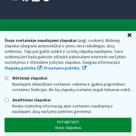
Valstybinė mokesčių inspekcija prie Lietuvos
U
Respublikos finansų ministerijos
Šioje svetainėje naudojami slapukai
(angl. cookies). Būtinieji
slapukai įdiegiami automatiškai ir jiems nėra reikalingas Jūsų
Biudžetinė įstaiga. Juridinio asmens kodas — 188659752,
sutikimas. Taip pat galite sutikti ir su kitų slapukų naudojimu. Savo
adresas: Vasario 16-osios g. 14, 01107 Vilnius, Lietuva, el.paštas:
sutikimą bet kada galėsite atšaukti pakeisdami interneto naršyklės
vmi@vmi.lt
, E. pristatymo dėžutės adresas 188659752
nustatymus ir ištrindami įrašytus slapukus. Daugiau informacijos
Duomenys apie Valstybinę mokesčių inspekciją prie Lietuvos
Slapukų politika
;
Privatumo politika.
Respublikos finansų ministerijos kaupiami ir saugomi Juridinių
asmenų registre
Būtinieji slapukai
Naudojami sklandžiam svetainės veikimui ir įgalina pagrindines
svetainės funkcijas. Be šių slapukų svetainė negali tinkamai veikti.
Analitiniai slapukai
Renka statistinę informaciją apie svetainės naudojimą ir
naudojami Jūsų naršymo patirties gerinimui.
PATVIRTINTI
Visus slapukus