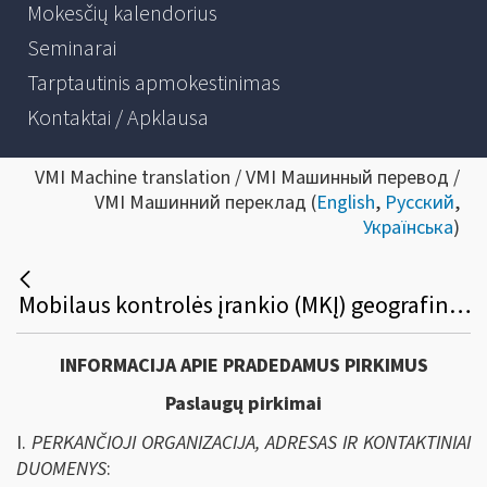
Mokesčių kalendorius
Seminarai
Tarptautinis apmokestinimas
Kontaktai / Apklausa
VMI Machine translation / VMI Машинный перевод /
VMI Машинний переклад (
English
,
Русский
,
Українська
)
Mobilaus kontrolės įrankio (MKĮ) geografinio žemėlapio pagrindu sukūrimo paslaugos bei jam funkcionuoti reikalingos programinės įrangos licencijos prenumeratos viešasis pirkimas
INFORMACIJA APIE PRADEDAMUS PIRKIMUS
Paslaugų pirkimai
I.
PERKANČIOJI ORGANIZACIJA, ADRESAS IR KONTAKTINIAI
DUOMENYS
: