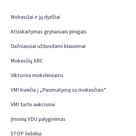
Mokesčiai ir jų dydžiai
Atsiskaitymas grynaisiais pinigais
Dažniausiai užduodami klausimai
Mokesčių ABC
Viktorina moksleiviams
VMI kviečia į „Pasimatymą su mokesčiais“
VMI turto aukcionai
Įmonių VDU palyginimas
STOP šešėliui