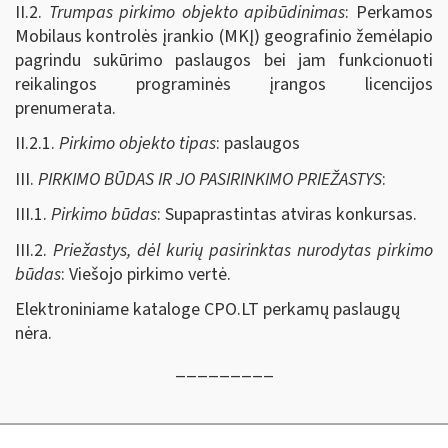
II.2.
Trumpas pirkimo objekto apibūdinimas
: Perkamos
Mobilaus kontrolės įrankio (MKĮ) geografinio žemėlapio
pagrindu sukūrimo paslaugos bei jam funkcionuoti
reikalingos programinės įrangos licencijos
prenumerata.
II.2.1.
Pirkimo objekto tipas
: paslaugos
III.
PIRKIMO BŪDAS IR JO PASIRINKIMO PRIEŽASTYS
:
III.1.
Pirkimo būdas
: Supaprastintas atviras konkursas.
III.2.
Priežastys, dėl kurių pasirinktas nurodytas pirkimo
būdas
: Viešojo pirkimo vertė.
Elektroniniame kataloge CPO.LT perkamų paslaugų
nėra.
_________