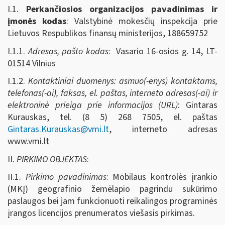
I.1.
Perkančiosios organizacijos pavadinimas ir
įmonės kodas
: Valstybinė mokesčių inspekcija prie
Lietuvos Respublikos finansų ministerijos, 188659752
I.1.1.
Adresas, pašto kodas
: Vasario 16-osios g. 14, LT-
01514 Vilnius
I.1.2.
Kontaktiniai duomenys: asmuo(-enys) kontaktams,
telefonas(-ai), faksas, el. paštas, interneto adresas(-ai) ir
elektroninė prieiga prie informacijos (URL)
: Gintaras
Kurauskas, tel. (8 5) 268 7505, el. paštas
Gintaras.Kurauskas@vmi.lt
, interneto adresas
www.vmi.lt
II.
PIRKIMO OBJEKTAS
:
II.1.
Pirkimo pavadinimas
: Mobilaus kontrolės įrankio
(MKĮ) geografinio žemėlapio pagrindu sukūrimo
paslaugos bei jam funkcionuoti reikalingos programinės
įrangos licencijos prenumeratos viešasis pirkimas.