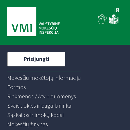
Prisijungti
Mokesčių mokėtojų informacija
Formos
Rinkmenos / Atviri duomenys
Skaičiuoklės ir pagalbininkai
Sąskaitos ir įmokų kodai
Mokesčių žinynas