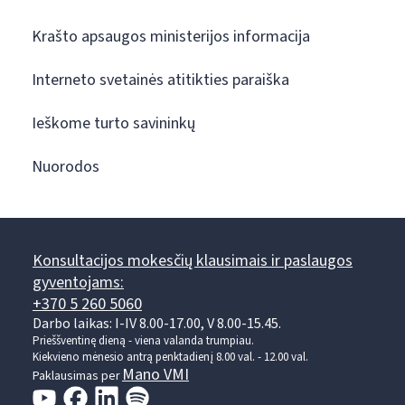
Krašto apsaugos ministerijos informacija
Interneto svetainės atitikties paraiška
Ieškome turto savininkų
Nuorodos
Konsultacijos mokesčių klausimais ir paslaugos
gyventojams:
+370 5 260 5060
Darbo laikas: I-IV 8.00-17.00, V 8.00-15.45.
Prieššventinę dieną - viena valanda trumpiau.
Kiekvieno mėnesio antrą penktadienį 8.00 val. - 12.00 val.
Mano VMI
Paklausimas per