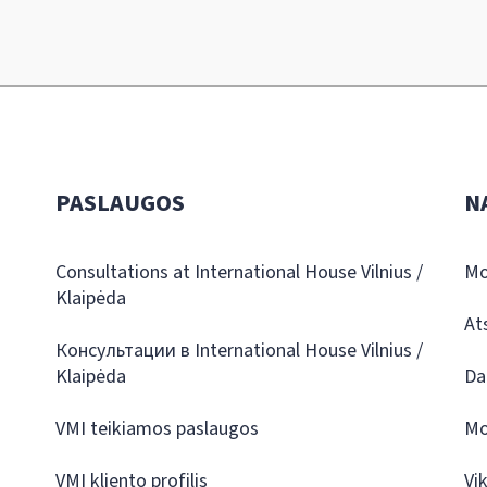
PASLAUGOS
N
Consultations at International House Vilnius /
Mo
Klaipėda
At
Консультации в International House Vilnius /
Klaipėda
Da
VMI teikiamos paslaugos
Mo
VMI kliento profilis
Vi