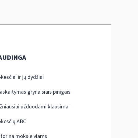
AUDINGA
kesčiai ir jų dydžiai
siskaitymas grynaisiais pinigais
žniausiai užduodami klausimai
kesčių ABC
ktorina moksleiviams