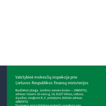
Valstybinė mokesčių inspekcija prie
Lietuvos Respublikos finansų ministerijos
Biudžetinė įstaiga. Juridinio asmens kodas — 188659752,
adresas: Vasario 16-osios g. 14, 01107 Vilnius, Lietuva,
el.paštas:
vmi@vmi.lt
, E. pristatymo dėžutės adresas
188659752
Duomenys apie Valstybinę mokesčių inspekciją prie