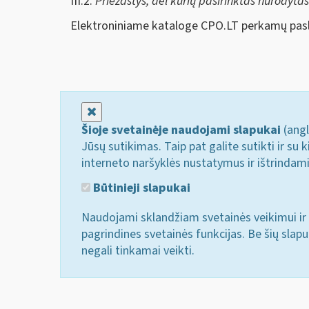
III.2.
Priežastys, dėl kurių pasirinktas nurodyta
Elektroniniame kataloge CPO.LT perkamų pasl
Uždaryti
Šioje svetainėje naudojami slapukai
(angl
Jūsų sutikimas. Taip pat galite sutikti ir s
interneto naršyklės nustatymus ir ištrindam
Būtinieji slapukai
Naudojami sklandžiam svetainės veikimui ir 
pagrindines svetainės funkcijas. Be šių slap
negali tinkamai veikti.