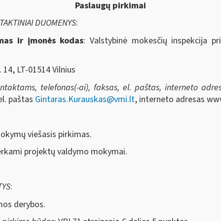
Paslaugų pirkimai
NTAKTINIAI DUOMENYS
:
imas ir įmonės kodas
: Valstybinė mokesčių inspekcija pr
. 14, LT-01514 Vilnius
aktams, telefonas(-ai), faksas, el. paštas, interneto adresa
el. paštas
Gintaras.Kurauskas@vmi.lt
, interneto adresas ww
okymų viešasis pirkimas.
erkami projektų valdymo mokymai.
TYS
:
mos derybos.