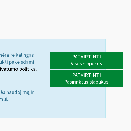
 nėra reikalingas
PATVIRTINTI
aukti pakeisdami
Visus slapukus
ivatumo politika.
PATVIRTINTI
Pasirinktus slapukus
nės naudojimą ir
mui.