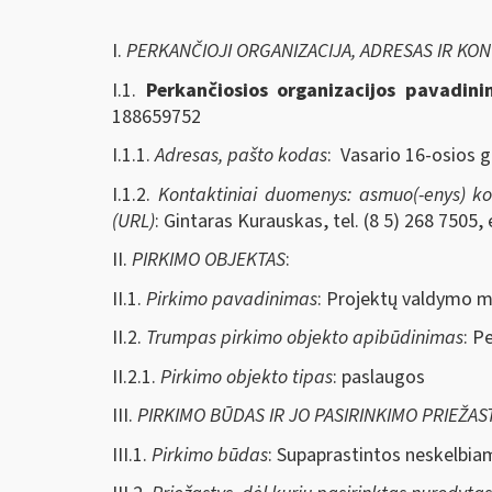
I.
PERKANČIOJI ORGANIZACIJA, ADRESAS IR KO
I.1.
Perkančiosios organizacijos pavadin
188659752
I.1.1.
Adresas, pašto kodas
: Vasario 16-osios g
I.1.2.
Kontaktiniai duomenys: asmuo(-enys) kont
(URL)
: Gintaras Kurauskas, tel. (8 5) 268 7505, 
II.
PIRKIMO OBJEKTAS
:
II.1.
Pirkimo pavadinimas
: Projektų valdymo m
II.2.
Trumpas pirkimo objekto apibūdinimas
: P
II.2.1.
Pirkimo objekto tipas
: paslaugos
III.
PIRKIMO BŪDAS IR JO PASIRINKIMO PRIEŽAS
III.1.
Pirkimo būdas
: Supaprastintos neskelbia