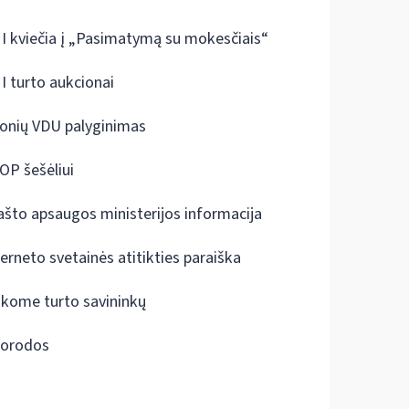
I kviečia į „Pasimatymą su mokesčiais“
I turto aukcionai
onių VDU palyginimas
OP šešėliui
ašto apsaugos ministerijos informacija
terneto svetainės atitikties paraiška
škome turto savininkų
orodos