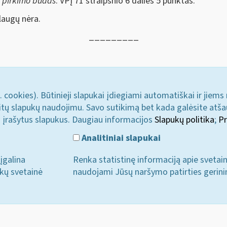
s pirkimo būdas
: VPĮ 71 straipsnio 6 dalies 5 punktas.
augų nėra.
_________
. cookies). Būtinieji slapukai įdiegiami automatiškai ir jiems
u kitų slapukų naudojimu. Savo sutikimą bet kada galėsite atš
i įrašytus slapukus. Daugiau informacijos
Slapukų politika
;
Pr
Analitiniai slapukai
įgalina
Renka statistinę informaciją apie svetai
ukų svetainė
naudojami Jūsų naršymo patirties gerini