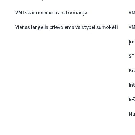
VMI skaitmeninė transformacija
VM
Vienas langelis prievolėms valstybei sumokėti
VM
Įm
ST
Kr
In
Ie
Nu