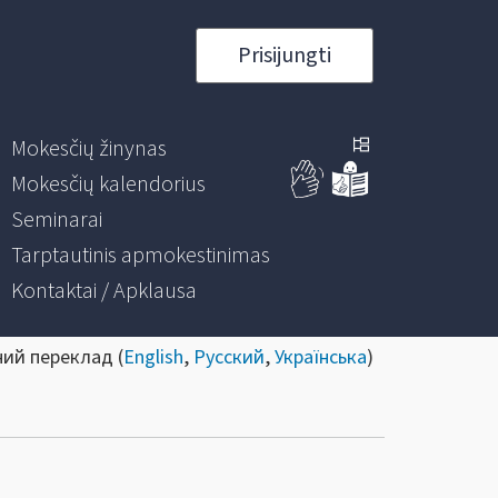
Prisijungti
Mokesčių žinynas
Mokesčių kalendorius
Seminarai
Tarptautinis apmokestinimas
Kontaktai / Apklausa
ний переклад (
English
,
Русский
,
Українська
)