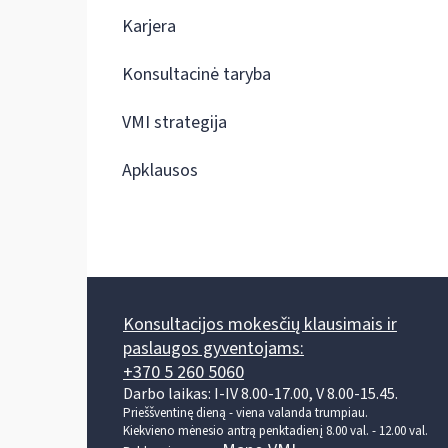
Karjera
Konsultacinė taryba
VMI strategija
Apklausos
Konsultacijos mokesčių klausimais ir
paslaugos gyventojams:
+370 5 260 5060
Darbo laikas: I-IV 8.00-17.00, V 8.00-15.45.
Prieššventinę dieną - viena valanda trumpiau.
Kiekvieno mėnesio antrą penktadienį 8.00 val. - 12.00 val.