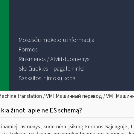
Mokesčių mokėtojų informacija
Formos
Rinkmenos / Atviri duomenys
Skaičiuoklės ir pagalbininkai
Sąskaitos ir įmokų kodai
Machine translation / VMI Машинный перевод / VMI Машин
ikia žinoti apie ne ES schemą?
namieji asmenys, kurie nėra įsikūrę Europos Sąjungoje, t. 
 tik teikiant paslaugas neapmokestinamajam asmeniui, ka