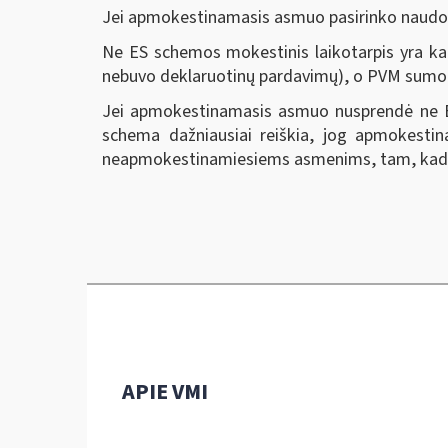
Jei apmokestinamasis asmuo pasirinko naudotis
Ne ES schemos mokestinis laikotarpis yra kalen
nebuvo deklaruotinų pardavimų), o PVM sumokėt
Jei apmokestinamasis asmuo nusprendė ne ES s
schema dažniausiai reiškia, jog apmokestin
neapmokestinamiesiems asmenims, tam, kad įvy
APIE VMI