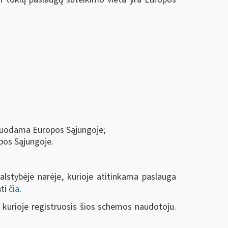
rduodama Europos Sąjungoje;
pos Sąjungoje.
alstybėje narėje, kurioje atitinkama paslauga
nti
čia
.
, kurioje registruosis šios schemos naudotoju.