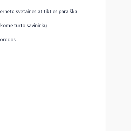
terneto svetainės atitikties paraiška
škome turto savininkų
orodos