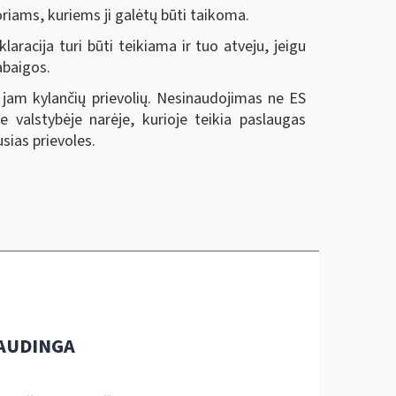
iams, kuriems ji galėtų būti taikoma.
aracija turi būti teikiama ir tuo atveju, jeigu
abaigos.
 jam kylančių prievolių. Nesinaudojimas ne ES
valstybėje narėje, kurioje teikia paslaugas
ias prievoles.
AUDINGA