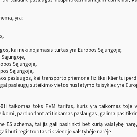
hema, yra:
s,
ugos, kai nekilnojamasis turtas yra Europos Sąjungoje;
 Sąjungoje,
ropos Sąjungoje,
opos Sąjungoje,
s paslaugos, kai transporto priemonė fiziškai klientui pe
agal paslaugų suteikimo vietos nustatymo taisykles yra Euro
ūti taikomas toks PVM tarifas, kuris yra taikomas toje v
 taikomi, parduodant atitinkamas paslaugas, galima pasitikri
ES schema, tai jis gali pasirinkti bet kurią valstybę narę
i būti registruotas tik vienoje valstybėje narėje.