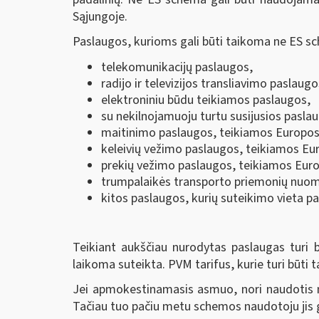
Sąjungoje.
Paslaugos, kurioms gali būti taikoma ne ES sc
telekomunikacijų paslaugos,
radijo ir televizijos transliavimo paslaugo
elektroniniu būdu teikiamos paslaugos,
su nekilnojamuoju turtu susijusios pasla
maitinimo paslaugos, teikiamos Europos
keleivių vežimo paslaugos, teikiamos Eu
prekių vežimo paslaugos, teikiamos Eur
trumpalaikės transporto priemonių nuomo
kitos paslaugos, kurių suteikimo vieta p
Teikiant aukščiau nurodytas paslaugas turi b
laikoma suteikta. PVM tarifus, kurie turi būti
Jei apmokestinamasis asmuo, nori naudotis ne 
Tačiau tuo pačiu metu schemos naudotoju jis gal