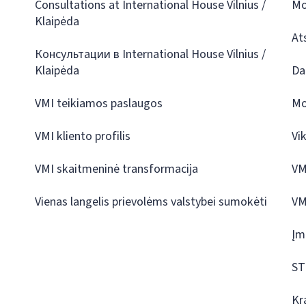
Consultations at International House Vilnius /
Mo
Klaipėda
At
Консультации в International House Vilnius /
Klaipėda
Da
VMI teikiamos paslaugos
Mo
VMI kliento profilis
Vi
VMI skaitmeninė transformacija
VM
Vienas langelis prievolėms valstybei sumokėti
VM
Įm
ST
Kr