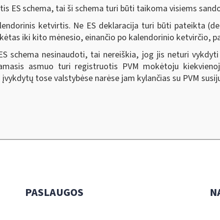
 ES schema, tai ši schema turi būti taikoma visiems sandor
dorinis ketvirtis. Ne ES deklaracija turi būti pateikta (dekl
as iki kito mėnesio, einančio po kalendorinio ketvirčio, p
chema nesinaudoti, tai nereiškia, jog jis neturi vykdyti
amasis asmuo turi registruotis PVM mokėtoju kiekvienoje 
kdytų tose valstybėse narėse jam kylančias su PVM susijus
PASLAUGOS
N