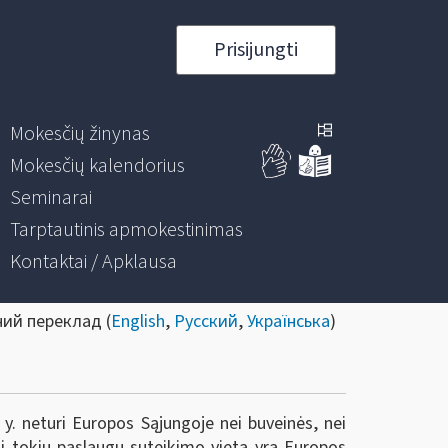
Prisijungti
Mokesčių žinynas
Mokesčių kalendorius
Seminarai
Tarptautinis apmokestinimas
Kontaktai / Apklausa
ний переклад (
English
,
Русский
,
Українська
)
y. neturi Europos Sąjungoje nei buveinės, nei
i tokių paslaugų suteikimo vieta yra Europos