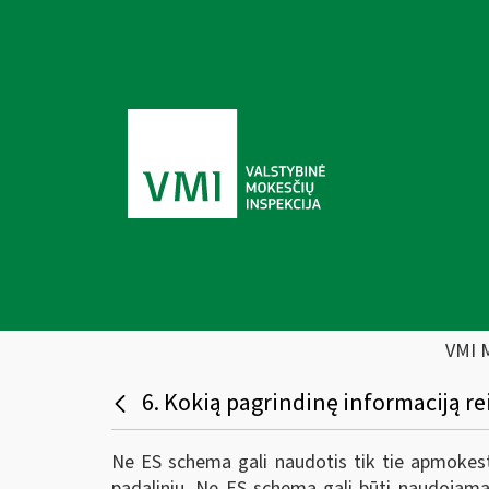
VMI 
6. Kokią pagrindinę informaciją re
Ne ES schema gali naudotis tik tie apmokesti
padalinių. Ne ES schema gali būti naudojama