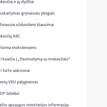
kesčiai ir jų dydžiai
siskaitymas grynaisiais pinigais
žniausiai užduodami klausimai
kesčių ABC
ktorina moksleiviams
I kviečia į „Pasimatymą su mokesčiais“
I turto aukcionai
onių VDU palyginimas
OP šešėliui
ašto apsaugos ministerijos informacija