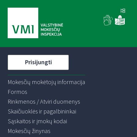
Prisijungti
Mokesčių mokėtojų informacija
Formos
Rinkmenos / Atviri duomenys
Skaičiuoklės ir pagalbininkai
Sąskaitos ir įmokų kodai
Mokesčių žinynas