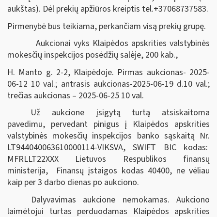
aukštas).
Dėl prekių apžiūros kreiptis tel.+37068737583.
Pirmenybė bus teikiama, perkančiam visą prekių grupę.
Aukcionai vyks Klaipėdos apskrities valstybinės
mokesčių inspekcijos posėdžių salėje, 200 kab.,
H. Manto g. 2-2, Klaipėdoje. Pirmas aukcionas- 2025-
06-12 10 val.; antrasis aukcionas-2025-06-19 d.10 val.;
trečias aukcionas – 2025-06-25 10 val.
Už aukcione įsigytą turtą atsiskaitoma
pavedimu, pervedant pinigus į Klaipėdos apskrities
valstybinės mokesčių inspekcijos banko sąskaitą Nr.
LT944040063610000114-VIKSVA, SWIFT BIC kodas:
MFRLLT22XXX Lietuvos Respublikos finansų
ministerija, Finansų įstaigos kodas 40400, ne vėliau
kaip per 3 darbo dienas po aukciono.
Dalyvavimas aukcione nemokamas. Aukciono
laimėtojui turtas perduodamas Klaipėdos apskrities