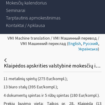
Mokesčių kalendorius
Seminarai
Tarptautinis apmokestinimas
Kontaktai / Apklausa
VMI Machine translation / VMI Машинный перевод /
VMI Машинний переклад (
English
,
Русский
,
Українська
)
​​​​​​​Klaipėdos apskrities valstybinė mokesčių inspekcija skelbia viešą aukcioną ir parduoda:
11 metalinių spintų
(275 Eur/kompl.);
13 biuro stalų (395 Eur/kompl.);
4 dokumentų spintas ir 5 rūbų spintas (180 Eur/kompl.).
Prekių buvimo vieta: Taikos pr. 28, Klaipėda (13