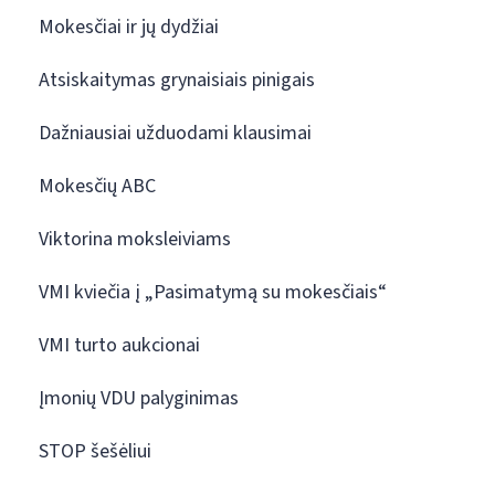
Mokesčiai ir jų dydžiai
Atsiskaitymas grynaisiais pinigais
Dažniausiai užduodami klausimai
Mokesčių ABC
Viktorina moksleiviams
VMI kviečia į „Pasimatymą su mokesčiais“
VMI turto aukcionai
Įmonių VDU palyginimas
STOP šešėliui