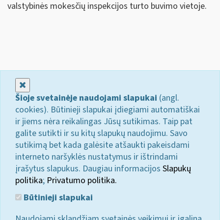
valstybinės mokesčių inspekcijos turto buvimo vietoje.
Uždaryti
Šioje svetainėje naudojami slapukai
(angl.
cookies). Būtinieji slapukai įdiegiami automatiškai
ir jiems nėra reikalingas Jūsų sutikimas. Taip pat
galite sutikti ir su kitų slapukų naudojimu. Savo
sutikimą bet kada galėsite atšaukti pakeisdami
interneto naršyklės nustatymus ir ištrindami
įrašytus slapukus. Daugiau informacijos
Slapukų
politika
;
Privatumo politika.
Būtinieji slapukai
Naudojami sklandžiam svetainės veikimui ir įgalina