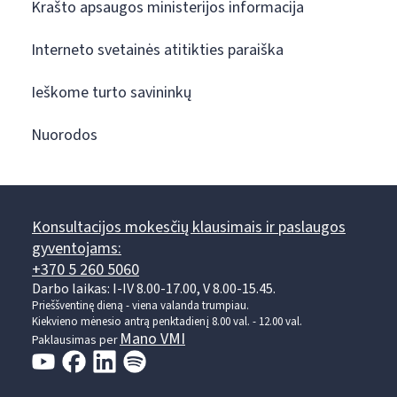
Krašto apsaugos ministerijos informacija
Interneto svetainės atitikties paraiška
Ieškome turto savininkų
Nuorodos
Konsultacijos mokesčių klausimais ir paslaugos
gyventojams:
+370 5 260 5060
Darbo laikas: I-IV 8.00-17.00, V 8.00-15.45.
Prieššventinę dieną - viena valanda trumpiau.
Kiekvieno mėnesio antrą penktadienį 8.00 val. - 12.00 val.
Mano VMI
Paklausimas per