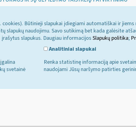
. cookies). Būtinieji slapukai įdiegiami automatiškai ir jiems
u kitų slapukų naudojimu. Savo sutikimą bet kada galėsite atš
i įrašytus slapukus. Daugiau informacijos
Slapukų politika
;
Pr
Analitiniai slapukai
įgalina
Renka statistinę informaciją apie svetai
ukų svetainė
naudojami Jūsų naršymo patirties gerini