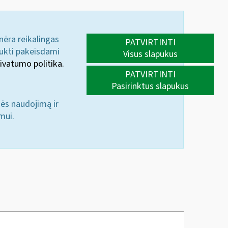
 nėra reikalingas
PATVIRTINTI
aukti pakeisdami
Visus slapukus
ivatumo politika.
PATVIRTINTI
Pasirinktus slapukus
nės naudojimą ir
mui.