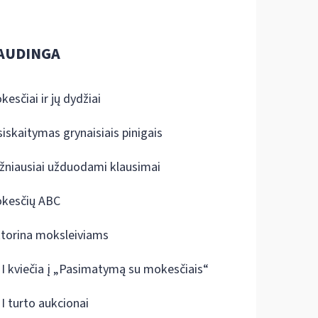
AUDINGA
kesčiai ir jų dydžiai
siskaitymas grynaisiais pinigais
žniausiai užduodami klausimai
kesčių ABC
ktorina moksleiviams
I kviečia į „Pasimatymą su mokesčiais“
I turto aukcionai