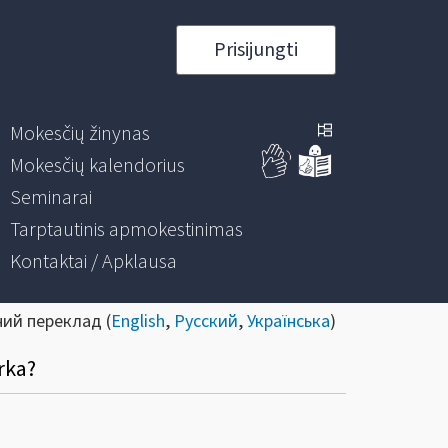
Prisijungti
Mokesčių žinynas
Mokesčių kalendorius
Seminarai
Tarptautinis apmokestinimas
Kontaktai / Apklausa
ний переклад (
English
,
Русский
,
Українська
)
rka?