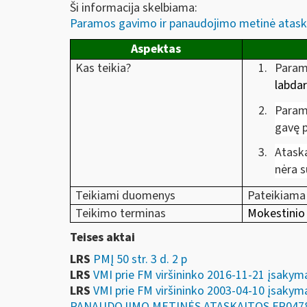
Ši informacija skelbiama:
Paramos gavimo ir panaudojimo metinė atask
Aspektas
Kas teikia?
Param
labda
Param
gavę p
Ataska
nėra s
Teikiami duomenys
Pateikiama 
Teikimo terminas
Mokestinio 
Teises aktai
LRS
PMĮ 50 str. 3 d. 2 p
LRS
VMI prie FM viršininko 2016-11-21 įs
LRS
VMI prie FM viršininko 2003-04-10 įs
PANAUDOJIMO METINĖS ATASKAITOS FR0478