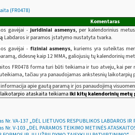
aita (FR0478)
Komentaras
os gavėjai -
juridiniai asmenys
, per kalendorinius met
rą
Labdaros ir paramos įstatymo nustatyta tvarka.
os gavėjai -
fiziniai asmenys
, kuriems yra suteiktas me
aramą, didesnę kaip 12 MMA, galiojusių tų kalendorinių metų
itos FR0478 forma turi būti teikiama ir tuo atveju, kai pe
uteikiama, tačiau yra panaudojamas ankstesnių laikotarpių p
informacija apie gautą paramą ir jos panaudojimą visuomene
laikotarpio ataskaita teikiama
iki kitų kalendorinių metų
akymas Nr. VA-137 „DĖL LIETUVOS RESPUBLIKOS LABDAROS 
akymas Nr. V-103 „DĖL PARAMOS TEIKIMO METINĖS ATASKAI
 FORMOS IR JŲ UŽPILDYMO TAISYKLIŲ PATVIRTINIMO“