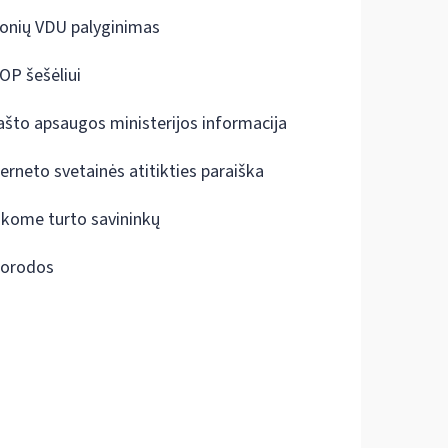
onių VDU palyginimas
OP šešėliui
ašto apsaugos ministerijos informacija
terneto svetainės atitikties paraiška
škome turto savininkų
orodos