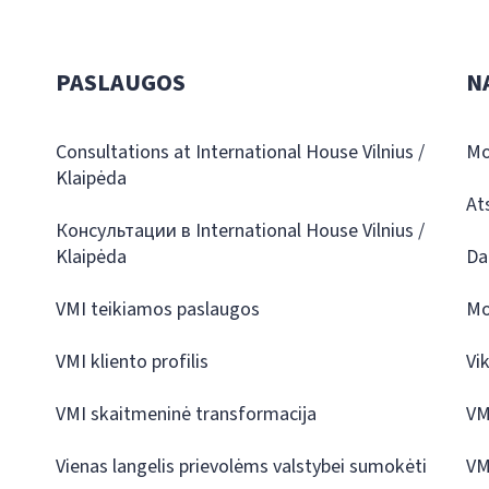
PASLAUGOS
N
Consultations at International House Vilnius /
Mo
Klaipėda
At
Консультации в International House Vilnius /
Klaipėda
Da
VMI teikiamos paslaugos
Mo
VMI kliento profilis
Vi
VMI skaitmeninė transformacija
VM
Vienas langelis prievolėms valstybei sumokėti
VM