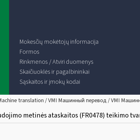
Mokesčių mokėtojų informacija
Formos
Rinkmenos / Atviri duomenys
Skaičiuoklės ir pagalbininkai
Sąskaitos ir įmokų kodai
Machine translation / VMI Машинный перевод / VMI Машин
udojimo metinės ataskaitos (FR0478) teikimo tva