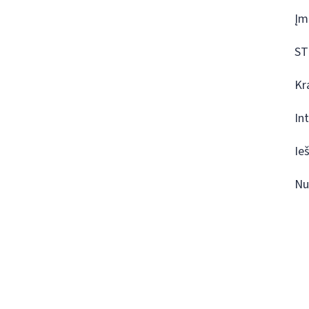
Įm
ST
Kr
In
Ie
Nu