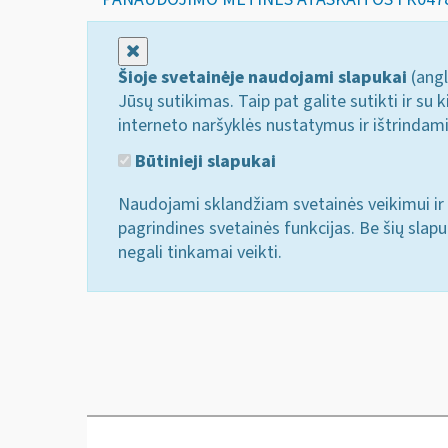
Uždaryti
Šioje svetainėje naudojami slapukai
(angl
Jūsų sutikimas. Taip pat galite sutikti ir s
interneto naršyklės nustatymus ir ištrindam
Būtinieji slapukai
Naudojami sklandžiam svetainės veikimui ir 
pagrindines svetainės funkcijas. Be šių slap
negali tinkamai veikti.