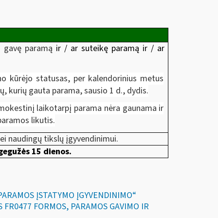
us gavę paramą
ir / ar suteikę paramą ir / ar
no kūrėjo statusas, per kalendorinius metus
, kurių gauta parama, sausio 1 d., dydis.
r mokestinį laikotarpį parama nėra gaunama ir
aramos likutis.
i naudingų tikslų įgyvendinimui.
 gegužės 15 dienos.
IR PARAMOS ĮSTATYMO ĮGYVENDINIMO“
TOS FR0477 FORMOS, PARAMOS GAVIMO IR