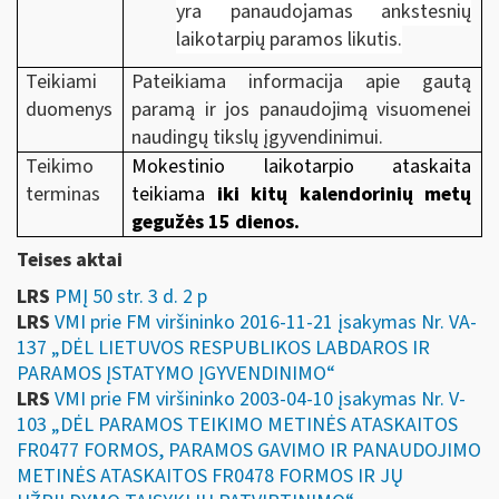
yra panaudojamas ankstesnių
laikotarpių paramos likutis.
Teikiami
Pateikiama informacija apie gautą
duomenys
paramą ir jos panaudojimą visuomenei
naudingų tikslų įgyvendinimui.
Teikimo
Mokestinio laikotarpio ataskaita
terminas
teikiama
iki kitų kalendorinių metų
gegužės 15 dienos.
Teises aktai
LRS
PMĮ 50 str. 3 d. 2 p
LRS
VMI prie FM viršininko 2016-11-21 įsakymas Nr. VA-
137 „DĖL LIETUVOS RESPUBLIKOS LABDAROS IR
PARAMOS ĮSTATYMO ĮGYVENDINIMO“
LRS
VMI prie FM viršininko 2003-04-10 įsakymas Nr. V-
103 „DĖL PARAMOS TEIKIMO METINĖS ATASKAITOS
FR0477 FORMOS, PARAMOS GAVIMO IR PANAUDOJIMO
METINĖS ATASKAITOS FR0478 FORMOS IR JŲ