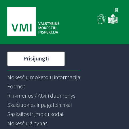
Prisijungti
Mokesčių mokėtojų informacija
Formos
Rinkmenos / Atviri duomenys
Skaičiuoklės ir pagalbininkai
Sąskaitos ir įmokų kodai
Mokesčių žinynas