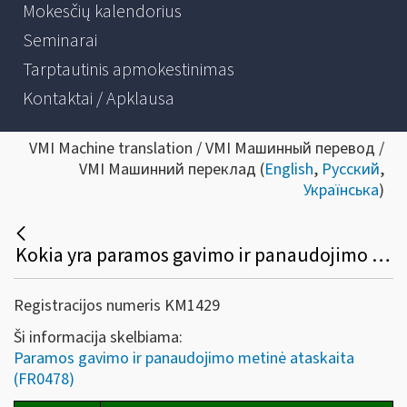
Mokesčių kalendorius
Seminarai
Tarptautinis apmokestinimas
Kontaktai / Apklausa
VMI Machine translation / VMI Машинный перевод /
VMI Машинний переклад (
English
,
Русский
,
Українська
)
Kokia yra paramos gavimo ir panaudojimo metinės ataskaitos (FR0478) teikimo tvarka?
Registracijos numeris KM1429
Ši informacija skelbiama:
Paramos gavimo ir panaudojimo metinė ataskaita
(FR0478)