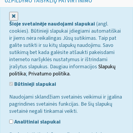
UŽPILDYMO TAISYKLIŲ PATVIRTINIMO“
Uždaryti
Šioje svetainėje naudojami slapukai
(angl.
cookies). Būtinieji slapukai įdiegiami automatiškai
ir jiems nėra reikalingas Jūsų sutikimas. Taip pat
galite sutikti ir su kitų slapukų naudojimu. Savo
sutikimą bet kada galėsite atšaukti pakeisdami
interneto naršyklės nustatymus ir ištrindami
įrašytus slapukus. Daugiau informacijos
Slapukų
politika
;
Privatumo politika.
Būtinieji slapukai
Naudojami sklandžiam svetainės veikimui ir įgalina
pagrindines svetainės funkcijas. Be šių slapukų
svetainė negali tinkamai veikti.
Analitiniai slapukai