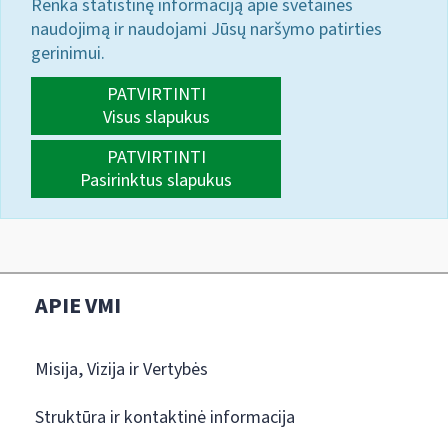
Renka statistinę informaciją apie svetainės
naudojimą ir naudojami Jūsų naršymo patirties
gerinimui.
PATVIRTINTI
Visus slapukus
PATVIRTINTI
Pasirinktus slapukus
APIE VMI
Misija, Vizija ir Vertybės
Struktūra ir kontaktinė informacija