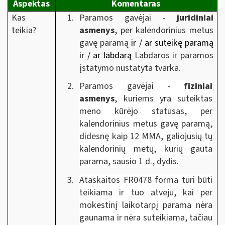
Aspektas
Komentaras
Kas
Paramos gavėjai -
juridiniai
teikia?
asmenys
, per kalendorinius metus
gavę paramą
ir / ar suteikę paramą
ir / ar labdarą
Labdaros ir paramos
įstatymo nustatyta tvarka.
Paramos gavėjai -
fiziniai
asmenys
, kuriems yra suteiktas
meno kūrėjo statusas, per
kalendorinius metus gavę paramą,
didesnę kaip 12 MMA, galiojusių tų
kalendorinių metų, kurių gauta
parama, sausio 1 d., dydis.
Ataskaitos FR0478 forma turi būti
teikiama ir tuo atveju, kai per
mokestinį laikotarpį parama nėra
gaunama ir nėra suteikiama, tačiau