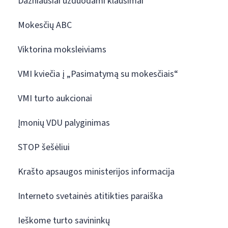
Dažniausiai užduodami klausimai
Mokesčių ABC
Viktorina moksleiviams
VMI kviečia į „Pasimatymą su mokesčiais“
VMI turto aukcionai
Įmonių VDU palyginimas
STOP šešėliui
Krašto apsaugos ministerijos informacija
Interneto svetainės atitikties paraiška
Ieškome turto savininkų