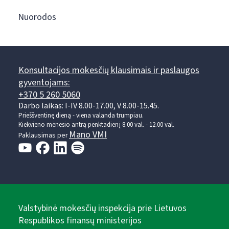
Nuorodos
Konsultacijos mokesčių klausimais ir paslaugos
gyventojams:
+370 5 260 5060
Darbo laikas: I-IV 8.00-17.00, V 8.00-15.45.
Prieššventinę dieną - viena valanda trumpiau.
Kiekvieno mėnesio antrą penktadienį 8.00 val. - 12.00 val.
Mano VMI
Paklausimas per
Valstybinė mokesčių inspekcija prie Lietuvos
Respublikos finansų ministerijos