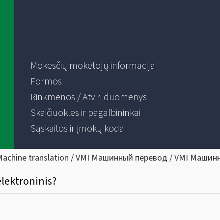
Mokesčių mokėtojų informacija
Formos
Rinkmenos / Atviri duomenys
Skaičiuoklės ir pagalbininkai
Sąskaitos ir įmokų kodai
Machine translation / VMI Машинный перевод / VMI Машин
elektroninis?