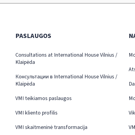
PASLAUGOS
N
Consultations at International House Vilnius /
Mo
Klaipėda
At
Консультации в International House Vilnius /
Klaipėda
Da
VMI teikiamos paslaugos
Mo
VMI kliento profilis
Vi
VMI skaitmeninė transformacija
VM