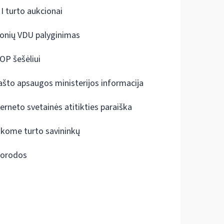
I turto aukcionai
onių VDU palyginimas
OP šešėliui
ašto apsaugos ministerijos informacija
terneto svetainės atitikties paraiška
škome turto savininkų
orodos