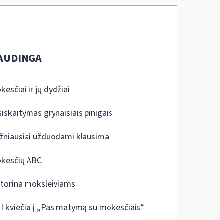
AUDINGA
kesčiai ir jų dydžiai
siskaitymas grynaisiais pinigais
žniausiai užduodami klausimai
kesčių ABC
ktorina moksleiviams
I kviečia į „Pasimatymą su mokesčiais“