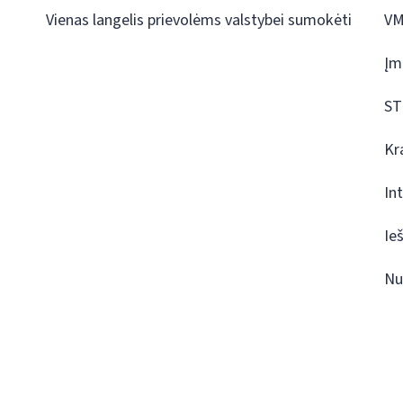
Vienas langelis prievolėms valstybei sumokėti
VM
Įm
ST
Kr
In
Ie
Nu