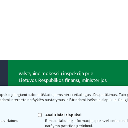
Valstybinė mokesčių inspekcija prie
Lietuvos Respublikos finansų ministerijos
Biudžetinė įstaiga. Juridinio asmens kodas — 188659752,
adresas: Vasario 16-osios g. 14, 01107 Vilnius, Lietuva,
lapukai įdiegiami automatiškai ir jiems nėra reikalingas Jūsų sutikimas. Taip pa
el.paštas:
vmi@vmi.lt
, E. pristatymo dėžutės adresas
sdami interneto naršyklės nustatymus ir ištrindami įrašytus slapukus. Daug
188659752
Duomenys apie Valstybinę mokesčių inspekciją prie
Lietuvos Respublikos finansų ministerijos kaupiami ir
Analitiniai slapukai
saugomi Juridinių asmenų registre
s svetainės
Renka statistinę informaciją apie svetainės naud
naršymo patirties gerinimui.