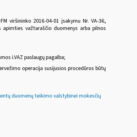
 FM viršininko 2016-04-01 įsakymu Nr. VA-36
,
os apimties važtaraščio duomenys arba pilnos
kamos i.VAZ paslaugų pagalba;
pervežimo operacija susijusios procedūros būtų
umentų duomenų teikimo valstybinei mokesčių