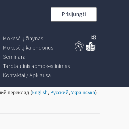
Prisijungti
Mokesčių žinynas
Mokesčių kalendorius
Seminarai
Tarptautinis apmokestinimas
Kontaktai / Apklausa
ний переклад (
English
,
Русский
,
Українська
)