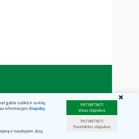
Uždar
t galite sutikti ir su kitų
PATVIRTINTI
iau informacijos
Slapukų
Visus slapukus
PATVIRTINTI
Pasirinktus slapukus
ojimą ir naudojami Jūsų