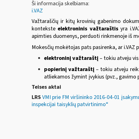
Ši informacija skelbiama:
i.VAZ
Važtaraščių ir kitų krovinių gabenimo doku
kontekste
elektroninis važtaraštis
yra i.VA
apimties duomenys, perduoti rinkmenoje iš m
Mokesčių mokėtojas pats pasirenka, ar i.VAZ 
elektroninį važtaraštį
– tokiu atveju vi
popierinį važtaraštį
– tokiu atveju reik
atliekamos žymint įvykius (pvz., gavimo p
Teises aktai
LRS
VMI prie FM viršininko 2016-04-01 įsakym
inspekcijai taisyklių patvirtinimo“