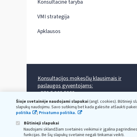
Konsultacinė taryba
VMI strategija
Apklausos
Konsultacijos mokesčių klausimais ir
paslaugos gyventojams:
+370 5 260 5060
Darbo laikas: I-IV 8.00-17.00, V 8.00-15.45.
Šioje svetainėje naudojami slapukai
(angl. cookies). Būtinieji s
Prieššventinę dieną - viena valanda trumpiau.
slapukų naudojimu. Savo sutikimą bet kada galėsite atšaukti pakei
Kiekvieno mėnesio antrą penktadienį 8.00 val. - 12.00 val.
politika
;
Privatumo politika.
Mano VMI
Paklausimas per
Būtinieji slapukai
Naudojami sklandžiam svetainės veikimui ir įgalina pagrindine
funkcijas. Be šių slapukų svetainė negali tinkamai veikti.