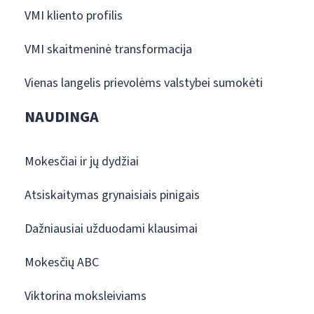
VMI kliento profilis
VMI skaitmeninė transformacija
Vienas langelis prievolėms valstybei sumokėti
NAUDINGA
Mokesčiai ir jų dydžiai
Atsiskaitymas grynaisiais pinigais
Dažniausiai užduodami klausimai
Mokesčių ABC
Viktorina moksleiviams