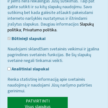
ir jiems nėra reikalingas Jūsų sutikimas. Taip pat
galite sutikti ir su kitų slapukų naudojimu. Savo
sutikimą bet kada galėsite atšaukti pakeisdami
interneto naršyklės nustatymus ir ištrindami
įrašytus slapukus. Daugiau informacijos
Slapukų
politika
;
Privatumo politika.
Būtinieji slapukai
Naudojami sklandžiam svetainės veikimui ir įgalina
pagrindines svetainės funkcijas. Be šių slapukų
svetainė negali tinkamai veikti.
Analitiniai slapukai
Renka statistinę informaciją apie svetainės
naudojimą ir naudojami Jūsų naršymo patirties
gerinimui.
PATVIRTINTI
Visus slapukus