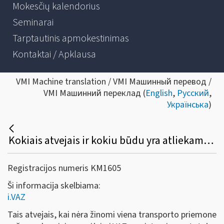
Mokesčių kalendorius
Seminarai
Tarptautinis apmokestinimas
Kontaktai / Apklausa
VMI Machine translation / VMI Машинный перевод /
VMI Машинний переклад (
English
,
Русский
,
Українська
)
Kokiais atvejais ir kokiu būdu yra atliekamas važtaraščio skaidymas?
Registracijos numeris KM1605
Ši informacija skelbiama:
i.VAZ
Tais atvejais, kai nėra žinomi viena transporto priemone