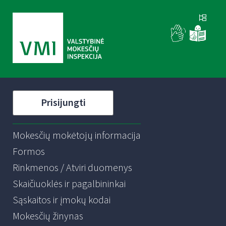
Prisijungti
Mokesčių mokėtojų informacija
Formos
Rinkmenos / Atviri duomenys
Skaičiuoklės ir pagalbininkai
Sąskaitos ir įmokų kodai
Mokesčių žinynas