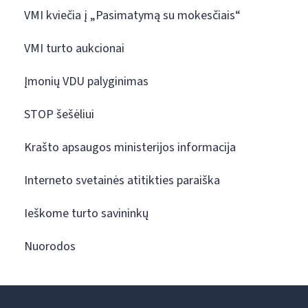
VMI kviečia į „Pasimatymą su mokesčiais“
VMI turto aukcionai
Įmonių VDU palyginimas
STOP šešėliui
Krašto apsaugos ministerijos informacija
Interneto svetainės atitikties paraiška
Ieškome turto savininkų
Nuorodos