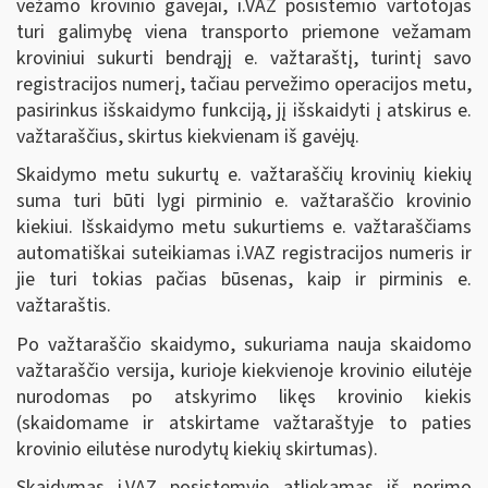
vežamo krovinio gavėjai, i.VAZ posistemio vartotojas
turi galimybę viena transporto priemone vežamam
kroviniui sukurti bendrąjį e. važtaraštį, turintį savo
registracijos numerį, tačiau pervežimo operacijos metu,
pasirinkus išskaidymo funkciją, jį išskaidyti į atskirus e.
važtaraščius, skirtus kiekvienam iš gavėjų.
Skaidymo metu sukurtų e. važtaraščių krovinių kiekių
suma turi būti lygi pirminio e. važtaraščio krovinio
kiekiui. Išskaidymo metu sukurtiems e. važtaraščiams
automatiškai suteikiamas i.VAZ registracijos numeris ir
jie turi tokias pačias būsenas, kaip ir pirminis e.
važtaraštis.
Po važtaraščio skaidymo, sukuriama nauja skaidomo
važtaraščio versija, kurioje kiekvienoje krovinio eilutėje
nurodomas po atskyrimo likęs krovinio kiekis
(skaidomame ir atskirtame važtaraštyje to paties
krovinio eilutėse nurodytų kiekių skirtumas).
Skaidymas i.VAZ posistemyje atliekamas iš norimo