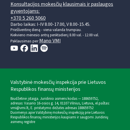
Konsultacijos mokesčių klausimais ir paslaugos
gyventojams:
+370 5 260 5060
Darbo laikas: I-IV 8.00-17.00, V 8.00-15.45.
Prieššventinę dieną - viena valanda trumpiau.
Kiekvieno mėnesio antrą penktadienį 8.00 val. - 12.00 val.
Mano VMI
Paklausimas per
Valstybinė mokesčių inspekcija prie Lietuvos
Respublikos finansų ministerijos
Biudžetinė įstaiga. Juridinio asmens kodas — 188659752,
adresas: Vasario 16-osios g. 14, 01107 Vilnius, Lietuva, el.paštas:
vmi@vmi.lt
, E. pristatymo dėžutės adresas 188659752
Duomenys apie Valstybinę mokesčių inspekciją prie Lietuvos
Respublikos finansų ministerijos kaupiami ir saugomi Juridinių
asmenų registre