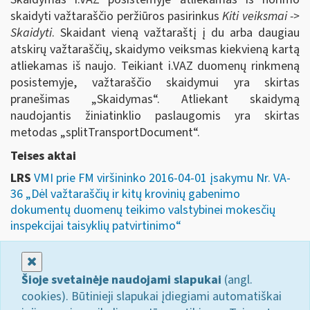
skaidyti važtaraščio peržiūros pasirinkus
Kiti veiksmai ->
Skaidyti
. Skaidant vieną važtaraštį į du arba daugiau
atskirų važtaraščių, skaidymo veiksmas kiekvieną kartą
atliekamas iš naujo. Teikiant i.VAZ duomenų rinkmeną
posistemyje, važtaraščio skaidymui yra skirtas
pranešimas „Skaidymas“. Atliekant skaidymą
naudojantis žiniatinklio paslaugomis yra skirtas
metodas „splitTransportDocument“.
Teises aktai
LRS
VMI prie FM viršininko 2016-04-01 įsakymu Nr. VA-
36 „Dėl važtaraščių ir kitų krovinių gabenimo
dokumentų duomenų teikimo valstybinei mokesčių
inspekcijai taisyklių patvirtinimo“
Uždaryti
Šioje svetainėje naudojami slapukai
(angl.
cookies). Būtinieji slapukai įdiegiami automatiškai