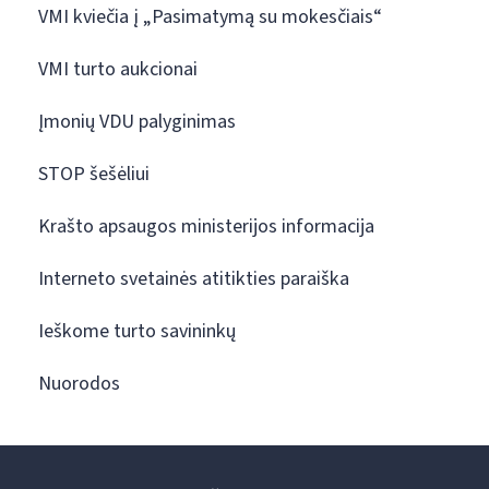
VMI kviečia į „Pasimatymą su mokesčiais“
VMI turto aukcionai
Įmonių VDU palyginimas
STOP šešėliui
Krašto apsaugos ministerijos informacija
Interneto svetainės atitikties paraiška
Ieškome turto savininkų
Nuorodos