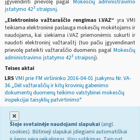
įgyvendinti prievolę pagal
Mokesčių administravimo
3
įstatymo 42
straipsnį
.
„Elektroninio važtaraščio rengimas i.VAZ“
yra VMI
teikiama elektroninė paslauga mokesčių mokėtojams ir
naudojama, kai siekiama i.VAZ priemonėmis sukurti ir
naudoti elektroninį važtaraštį (tuo pačiu įgyvendinant
prievolę pateikti važtaraščio duomenis pagal
Mokesčių
3
administravimo įstatymo 42
straipsn
į).
Teises aktai
LRS
VMI prie FM viršininko 2016-04-01 įsakymu Nr. VA-
36 „Dėl važtaraščių ir kitų krovinių gabenimo
dokumentų duomenų teikimo valstybinei mokesčių
inspekcijai taisyklių patvirtinimo“
Uždaryti
Šioje svetainėje naudojami slapukai
(angl.
cookies). Būtinieji slapukai įdiegiami automatiškai
ir jiems nėra reikalingas Jūsų sutikimas. Taip pat