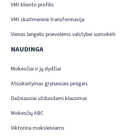
VMI kliento profilis
VMI skaitmeninė transformacija
Vienas langelis prievolėms valstybei sumokėti
NAUDINGA
Mokesčiai ir jų dydžiai
Atsiskaitymas grynaisiais pinigais
Dažniausiai užduodami klausimai
Mokesčių ABC
Viktorina moksleiviams