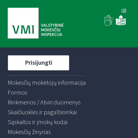
Prisijungti
Mokesčių mokėtojų informacija
Formos
Rinkmenos / Atviri duomenys
Skaičiuoklės ir pagalbininkai
Sąskaitos ir įmokų kodai
Mokesčių žinynas