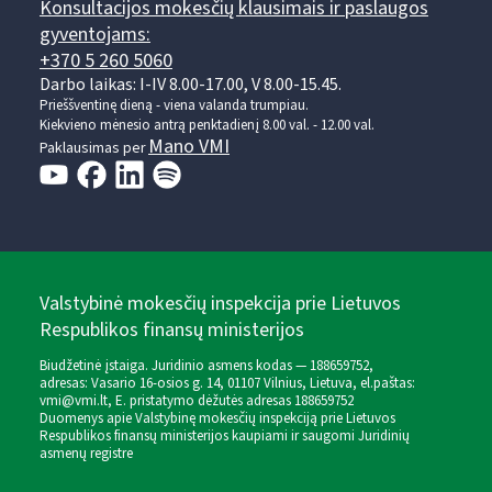
Konsultacijos mokesčių klausimais ir paslaugos
gyventojams:
+370 5 260 5060
Darbo laikas: I-IV 8.00-17.00, V 8.00-15.45.
Prieššventinę dieną - viena valanda trumpiau.
Kiekvieno mėnesio antrą penktadienį 8.00 val. - 12.00 val.
Mano VMI
Paklausimas per
Valstybinė mokesčių inspekcija prie Lietuvos
Respublikos finansų ministerijos
Biudžetinė įstaiga. Juridinio asmens kodas — 188659752,
adresas: Vasario 16-osios g. 14, 01107 Vilnius, Lietuva, el.paštas:
vmi@vmi.lt
, E. pristatymo dėžutės adresas 188659752
Duomenys apie Valstybinę mokesčių inspekciją prie Lietuvos
Respublikos finansų ministerijos kaupiami ir saugomi Juridinių
asmenų registre