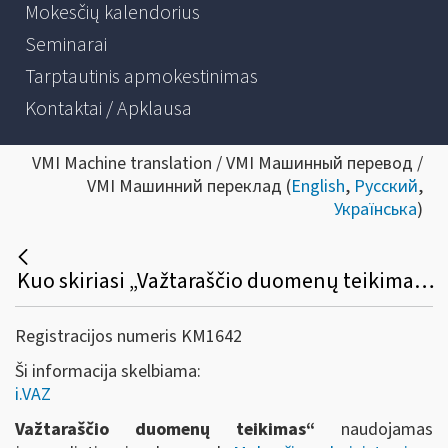
Mokesčių kalendorius
Seminarai
Tarptautinis apmokestinimas
Kontaktai / Apklausa
VMI Machine translation / VMI Машинный перевод /
VMI Машинний переклад (
English
,
Русский
,
Українська
)
Kuo skiriasi „Važtaraščio duomenų teikimas“ nuo „ Elektroninio važtaraščio rengimo i.VAZ“?
Registracijos numeris KM1642
Ši informacija skelbiama:
i.VAZ
Važtaraščio duomenų teikimas“
naudojamas