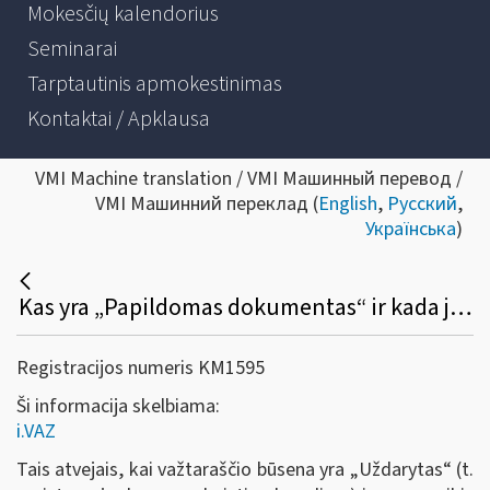
Mokesčių kalendorius
Seminarai
Tarptautinis apmokestinimas
Kontaktai / Apklausa
VMI Machine translation / VMI Машинный перевод /
VMI Машинний переклад (
English
,
Русский
,
Українська
)
Kas yra „Papildomas dokumentas“ ir kada jis naudojamas i.VAZ posistemyje?
Registracijos numeris KM1595
Ši informacija skelbiama:
i.VAZ
Tais atvejais, kai važtaraščio būsena yra „Uždarytas“ (t.