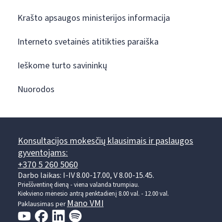
Krašto apsaugos ministerijos informacija
Interneto svetainės atitikties paraiška
Ieškome turto savininkų
Nuorodos
Konsultacijos mokesčių klausimais ir paslaugos
gyventojams:
+370 5 260 5060
Darbo laikas: I-IV 8.00-17.00, V 8.00-15.45.
Prieššventinę dieną - viena valanda trumpiau.
Kiekvieno mėnesio antrą penktadienį 8.00 val. - 12.00 val.
Mano VMI
Paklausimas per