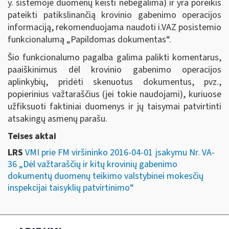
y. sistemoje duomenų keisti nebegalima) ir yra poreikis
pateikti patikslinančią krovinio gabenimo operacijos
informaciją, rekomenduojama naudoti i.VAZ posistemio
funkcionalumą „Papildomas dokumentas“.
Šio funkcionalumo pagalba galima palikti komentarus,
paaiškinimus dėl krovinio gabenimo operacijos
aplinkybių, pridėti skenuotus dokumentus, pvz.,
popierinius važtaraščius (jei tokie naudojami), kuriuose
užfiksuoti faktiniai duomenys ir jų taisymai patvirtinti
atsakingų asmenų parašu.
Teises aktai
LRS
VMI prie FM viršininko 2016-04-01 įsakymu Nr. VA-
36 „Dėl važtaraščių ir kitų krovinių gabenimo
dokumentų duomenų teikimo valstybinei mokesčių
inspekcijai taisyklių patvirtinimo“