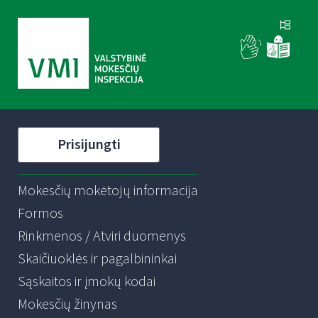
Prisijungti
Mokesčių mokėtojų informacija
Formos
Rinkmenos / Atviri duomenys
Skaičiuoklės ir pagalbininkai
Sąskaitos ir įmokų kodai
Mokesčių žinynas