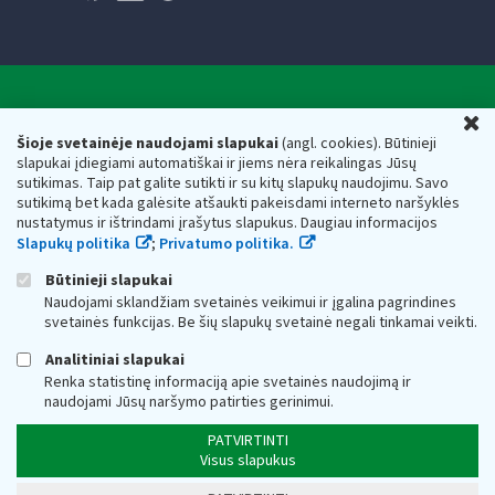
Valstybinė mokesčių inspekcija prie Lietuvos
U
Respublikos finansų ministerijos
Šioje svetainėje naudojami slapukai
(angl. cookies). Būtinieji
slapukai įdiegiami automatiškai ir jiems nėra reikalingas Jūsų
Biudžetinė įstaiga. Juridinio asmens kodas — 188659752,
sutikimas. Taip pat galite sutikti ir su kitų slapukų naudojimu. Savo
adresas: Vasario 16-osios g. 14, 01107 Vilnius, Lietuva, el.paštas:
sutikimą bet kada galėsite atšaukti pakeisdami interneto naršyklės
vmi@vmi.lt
, E. pristatymo dėžutės adresas 188659752
nustatymus ir ištrindami įrašytus slapukus. Daugiau informacijos
Duomenys apie Valstybinę mokesčių inspekciją prie Lietuvos
Slapukų politika
;
Privatumo politika.
Respublikos finansų ministerijos kaupiami ir saugomi Juridinių
asmenų registre
Būtinieji slapukai
Naudojami sklandžiam svetainės veikimui ir įgalina pagrindines
svetainės funkcijas. Be šių slapukų svetainė negali tinkamai veikti.
Analitiniai slapukai
Renka statistinę informaciją apie svetainės naudojimą ir
naudojami Jūsų naršymo patirties gerinimui.
PATVIRTINTI
Visus slapukus