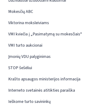
Dažniausiai užduodami klausimai
Mokesčių ABC
Viktorina moksleiviams
VMI kviečia į „Pasimatymą su mokesčiais“
VMI turto aukcionai
Įmonių VDU palyginimas
STOP šešėliui
Krašto apsaugos ministerijos informacija
Interneto svetainės atitikties paraiška
Ieškome turto savininkų