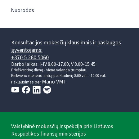
Nuorodos
Konsultacijos mokesčių klausimais ir paslaugos
gyventojams:
+370 5 260 5060
Darbo laikas: I-IV 8.00-17.00, V 8.00-15.45.
Prieššventinę dieną - viena valanda trumpiau.
Kiekvieno mėnesio antrą penktadienį 8.00 val. - 12.00 val.
Mano VMI
Paklausimas per
Valstybinė mokesčių inspekcija prie Lietuvos
Respublikos finansų ministerijos