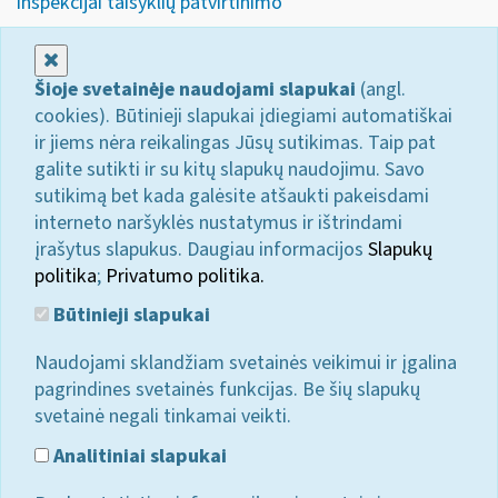
inspekcijai taisyklių patvirtinimo“
Uždaryti
Šioje svetainėje naudojami slapukai
(angl.
cookies). Būtinieji slapukai įdiegiami automatiškai
ir jiems nėra reikalingas Jūsų sutikimas. Taip pat
galite sutikti ir su kitų slapukų naudojimu. Savo
sutikimą bet kada galėsite atšaukti pakeisdami
interneto naršyklės nustatymus ir ištrindami
įrašytus slapukus. Daugiau informacijos
Slapukų
politika
;
Privatumo politika.
Būtinieji slapukai
Naudojami sklandžiam svetainės veikimui ir įgalina
pagrindines svetainės funkcijas. Be šių slapukų
svetainė negali tinkamai veikti.
Analitiniai slapukai