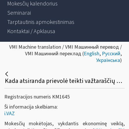
Mokesčių kalendorius
Seminarai
Tarptautinis apmokestinimas
Kontaktai / Apklausa
VMI Machine translation / VMI Машинный перевод /
VMI Машинний переклад (
English
,
Русский
,
Українська
)
Kada atsiranda prievolė teikti važtaraščių duomenis, jeigu bendra atlygio suma už vykdant ekonominę veiklą šalies teritorijoje patiektas prekes ir / arba suteiktas paslaugas per metus (paskutiniuosius 12 mėn.) viršijo 45 000 Eur sumą?
Registracijos numeris KM1645
Ši informacija skelbiama:
i.VAZ
Mokesčių mokėtojas, vykdantis ekonominę veiklą,