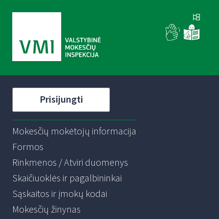
Prisijungti
Mokesčių mokėtojų informacija
Formos
Rinkmenos / Atviri duomenys
Skaičiuoklės ir pagalbininkai
Sąskaitos ir įmokų kodai
Mokesčių žinynas