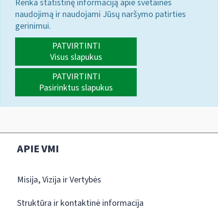
Renka statistinę informaciją apie svetainės
naudojimą ir naudojami Jūsų naršymo patirties
gerinimui.
PATVIRTINTI
Visus slapukus
PATVIRTINTI
Pasirinktus slapukus
APIE VMI
Misija, Vizija ir Vertybės
Struktūra ir kontaktinė informacija