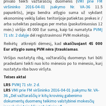
privalo teikti važtaraščių duomenis (
VMI prie FM
viršininko 2016-04-01 įsakymo Nr. VA-36
11.5
papunktis), jeigu bendra atlygio suma už vykdant
ekonominę veiklą šalies teritorijoje patiektas prekes ir /
arba suteiktas paslaugas per metus (paskutiniuosius 12
mėn.) viršijo 45 000 Eur sumą, kaip tai numatyta
PVMĮ
71 str. 2 dalyje
dėl registravimosi PVM mokėtoju.
Reikėtų atkreipti dėmesį, kad
skaičiuojant 45 000
Eur atlygio sumą PVM nėra įtraukiamas
.
Viršijus nustatytą ribą, važtaraščių duomenys turi būti
pradedami teikti nuo kito mėnesio po to mėnesio, kurį
nustatyta riba buvo viršyta.
Teises aktai
LRS
PVMĮ 71 str. 2 d.
LRS
VMI prie FM viršininko 2016-04-01 įsakymu Nr. VA-
36 „Dėl važtaraščių ir kitų krovinių gabenimo
dokumentų duomenų teikimo valstybinei mokesčių