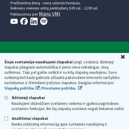
Prieššventinę dieną - viena valanda trumpiau.
Kiekvieno mėnesio antrą penktadienį 8.00 val. - 12.00 val.
Mano VMI
Paklausimas per
Valstybinė mokesčių inspekcija prie Lietuvos
U
Respublikos finansų ministerijos
Šioje svetainėje naudojami slapukai
(angl. cookies). Būtinieji
slapukai įdiegiami automatiškai ir jiems nėra reikalingas Jūsų
Biudžetinė įstaiga. Juridinio asmens kodas — 188659752,
sutikimas. Taip pat galite sutikti ir su kitų slapukų naudojimu. Savo
adresas: Vasario 16-osios g. 14, 01107 Vilnius, Lietuva, el.paštas:
sutikimą bet kada galėsite atšaukti pakeisdami interneto naršyklės
vmi@vmi.lt
, E. pristatymo dėžutės adresas 188659752
nustatymus ir ištrindami įrašytus slapukus. Daugiau informacijos
Duomenys apie Valstybinę mokesčių inspekciją prie Lietuvos
Slapukų politika
;
Privatumo politika.
Respublikos finansų ministerijos kaupiami ir saugomi Juridinių
asmenų registre
Būtinieji slapukai
Naudojami sklandžiam svetainės veikimui ir įgalina pagrindines
svetainės funkcijas. Be šių slapukų svetainė negali tinkamai veikti.
Analitiniai slapukai
Renka statistinę informaciją apie svetainės naudojimą ir