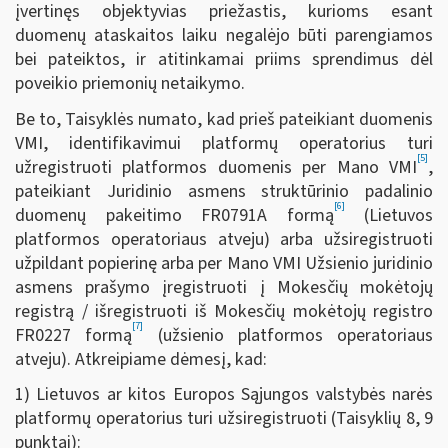
įvertinęs objektyvias priežastis, kurioms esant
duomenų ataskaitos laiku negalėjo būti parengiamos
bei pateiktos, ir atitinkamai priims sprendimus dėl
poveikio priemonių netaikymo.
Be to, Taisyklės numato, kad prieš pateikiant duomenis
VMI, identifikavimui platformų operatorius turi
[5]
užregistruoti platformos duomenis per Mano VMI
,
pateikiant Juridinio asmens struktūrinio padalinio
[6]
duomenų pakeitimo FR0791A formą
(Lietuvos
platformos operatoriaus atveju) arba užsiregistruoti
užpildant popierinę arba per Mano VMI Užsienio juridinio
asmens prašymo įregistruoti į Mokesčių mokėtojų
registrą / išregistruoti iš Mokesčių mokėtojų registro
[7]
FR0227 formą
(užsienio platformos operatoriaus
atveju). Atkreipiame dėmesį, kad:
1) Lietuvos ar kitos Europos Sąjungos valstybės narės
platformų operatorius turi užsiregistruoti
(Taisyklių 8, 9
punktai):