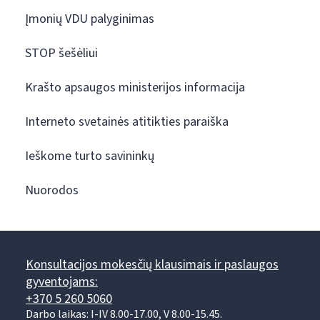
Įmonių VDU palyginimas
STOP šešėliui
Krašto apsaugos ministerijos informacija
Interneto svetainės atitikties paraiška
Ieškome turto savininkų
Nuorodos
Konsultacijos mokesčių klausimais ir paslaugos
gyventojams:
+370 5 260 5060
Darbo laikas: I-IV 8.00-17.00, V 8.00-15.45.