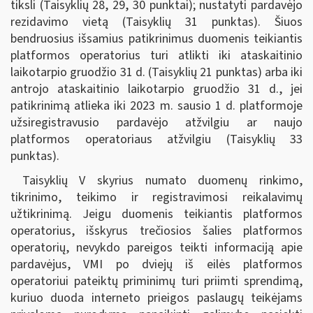
tiksli (Taisyklių 28, 29, 30 punktai); nustatyti pardavėjo
rezidavimo vietą (Taisyklių 31 punktas). Šiuos
bendruosius išsamius patikrinimus duomenis teikiantis
platformos operatorius turi atlikti iki ataskaitinio
laikotarpio gruodžio 31 d. (Taisyklių 21 punktas) arba iki
antrojo ataskaitinio laikotarpio gruodžio 31 d., jei
patikrinimą atlieka iki 2023 m. sausio 1 d. platformoje
užsiregistravusio pardavėjo atžvilgiu ar naujo
platformos operatoriaus atžvilgiu (Taisyklių 33
punktas).
Taisyklių V skyrius numato duomenų rinkimo,
tikrinimo, teikimo ir registravimosi reikalavimų
užtikrinimą. Jeigu duomenis teikiantis platformos
operatorius, išskyrus trečiosios šalies platformos
operatorių, nevykdo pareigos teikti informaciją apie
pardavėjus, VMI po dviejų iš eilės platformos
operatoriui pateiktų priminimų turi priimti sprendimą,
kuriuo duoda interneto prieigos paslaugų teikėjams