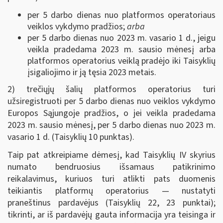
per 5 darbo dienas nuo platformos operatoriaus
veiklos vykdymo pradžios;
arba
per 5 darbo dienas nuo 2023 m. vasario 1 d., jeigu
veikla pradedama 2023 m. sausio mėnesį arba
platformos operatorius veiklą pradėjo iki Taisyklių
įsigaliojimo ir ją tęsia 2023 metais.
2) trečiųjų šalių platformos operatorius turi
užsiregistruoti per 5 darbo dienas nuo veiklos vykdymo
Europos Sąjungoje pradžios, o jei veikla pradedama
2023 m. sausio mėnesį, per 5 darbo dienas nuo 2023 m.
vasario 1 d. (Taisyklių 10 punktas).
Taip pat atkreipiame dėmesį, kad Taisyklių IV skyrius
numato bendruosius išsamaus patikrinimo
reikalavimus, kuriuos turi atlikti pats duomenis
teikiantis platformų operatorius — nustatyti
praneštinus pardavėjus (Taisyklių 22, 23 punktai);
tikrinti, ar iš pardavėjų gauta informacija yra teisinga ir