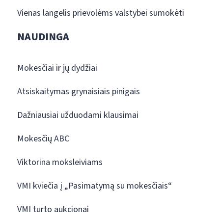
Vienas langelis prievolėms valstybei sumokėti
NAUDINGA
Mokesčiai ir jų dydžiai
Atsiskaitymas grynaisiais pinigais
Dažniausiai užduodami klausimai
Mokesčių ABC
Viktorina moksleiviams
VMI kviečia į „Pasimatymą su mokesčiais“
VMI turto aukcionai