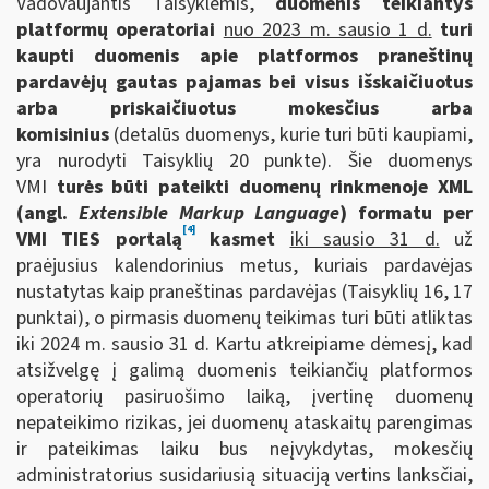
Vadovaujantis Taisyklėmis,
duomenis teikiantys
platformų operatoriai
nuo 2023 m. sausio 1 d.
turi
kaupti duomenis apie
platformos praneštinų
pardavėjų gautas pajamas bei visus išskaičiuotus
arba priskaičiuotus mokesčius arba
komisinius
(detalūs duomenys, kurie turi būti kaupiami,
yra nurodyti Taisyklių 20 punkte). Šie duomenys
VMI
turės būti pateikti duomenų rinkmenoje XML
(angl.
Extensible Markup Language
) formatu per
[4]
VMI TIES portalą
kasmet
iki sausio 31 d.
už
praėjusius kalendorinius metus, kuriais pardavėjas
nustatytas kaip praneštinas pardavėjas (Taisyklių 16, 17
punktai), o pirmasis duomenų teikimas turi būti atliktas
iki 2024 m. sausio 31 d. Kartu atkreipiame dėmesį, kad
atsižvelgę į galimą duomenis teikiančių platformos
operatorių pasiruošimo laiką, įvertinę duomenų
nepateikimo rizikas, jei duomenų ataskaitų parengimas
ir pateikimas laiku bus neįvykdytas, mokesčių
administratorius susidariusią situaciją vertins lanksčiai,