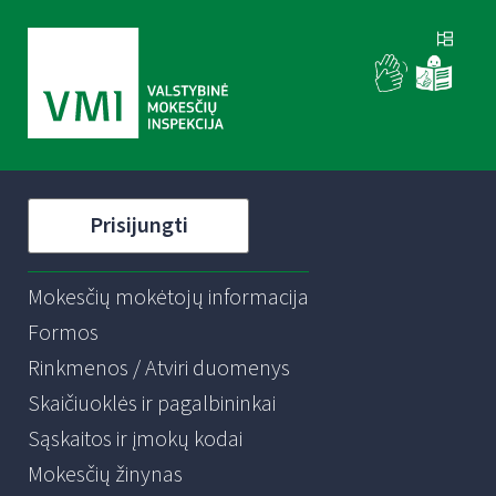
Prisijungti
Mokesčių mokėtojų informacija
Formos
Rinkmenos / Atviri duomenys
Skaičiuoklės ir pagalbininkai
Sąskaitos ir įmokų kodai
Mokesčių žinynas