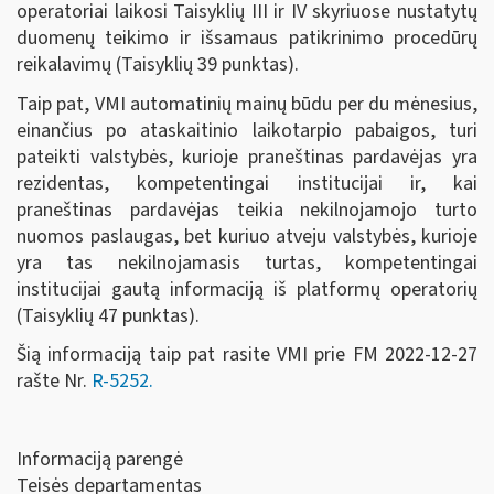
operatoriai laikosi Taisyklių III ir IV skyriuose nustatytų
duomenų teikimo ir išsamaus patikrinimo procedūrų
reikalavimų (Taisyklių 39 punktas).
Taip pat, VMI automatinių mainų būdu per du mėnesius,
einančius po ataskaitinio laikotarpio pabaigos, turi
pateikti valstybės, kurioje praneštinas pardavėjas yra
rezidentas, kompetentingai institucijai ir, kai
praneštinas pardavėjas teikia nekilnojamojo turto
nuomos paslaugas, bet kuriuo atveju valstybės, kurioje
yra tas nekilnojamasis turtas, kompetentingai
institucijai gautą informaciją iš platformų operatorių
(Taisyklių 47 punktas).
Šią informaciją taip pat rasite VMI prie FM 2022-12-27
rašte Nr.
R-5252.
Informaciją parengė
Teisės departamentas