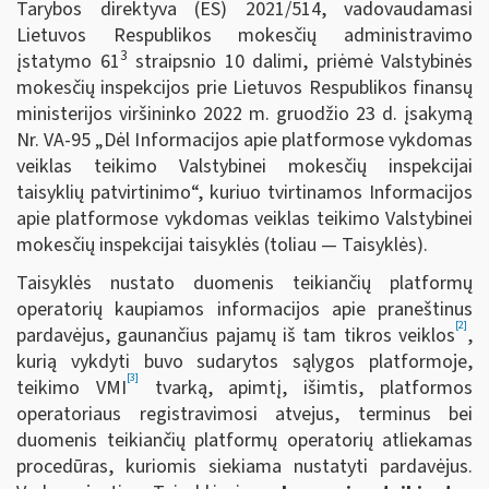
Tarybos direktyva (ES) 2021/514, vadovaudamasi
Lietuvos Respublikos mokesčių administravimo
3
įstatymo 61
straipsnio 10 dalimi, priėmė Valstybinės
mokesčių inspekcijos prie Lietuvos Respublikos finansų
ministerijos viršininko 2022 m. gruodžio 23 d. įsakymą
Nr. VA-95 „Dėl Informacijos apie platformose vykdomas
veiklas teikimo Valstybinei mokesčių inspekcijai
taisyklių patvirtinimo“, kuriuo tvirtinamos Informacijos
apie platformose vykdomas veiklas teikimo Valstybinei
mokesčių inspekcijai taisyklės (toliau — Taisyklės).
Taisyklės nustato duomenis teikiančių platformų
operatorių kaupiamos informacijos apie praneštinus
[2]
pardavėjus, gaunančius pajamų iš tam tikros veiklos
,
kurią vykdyti buvo sudarytos sąlygos platformoje,
[3]
teikimo VMI
tvarką, apimtį, išimtis, platformos
operatoriaus registravimosi atvejus, terminus bei
duomenis teikiančių platformų operatorių atliekamas
procedūras, kuriomis siekiama nustatyti pardavėjus.