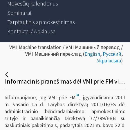
Mokesčių kalendorius
Seminarai
Tarptautinis apmokestinimas
Kontaktai / Apklausa
VMI Machine translation / VMI Машинный перевод /
VMI Машинний переклад (
English
,
Русский
,
Українська
)
Informacinis pranešimas dėl VMI prie FM viršininko 2022 m. gruodžio 23 d. įsakymo Nr. VA-95 „Dėl Informacijos apie platformose vykdomas veiklas teikimo Valstybinei mokesčių inspekcijai taisyklių patvirtinimo“
[1]
Informuojame, jog VMI prie FM
, įgyvendinama 2011
m. vasario 15 d. Tarybos direktyvą 2011/16/ES dėl
administracinio bendradarbiavimo apmokestinimo
srityje ir panaikinančią Direktyvą 77/799/EBB su
paskutiniais pakeitimais, padarytais 2021 m. kovo 22 d.