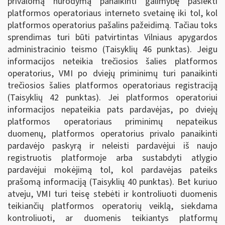
privalomą nurodymą panaikinti galimybę pasiekti
platformos operatoriaus interneto svetainę iki tol, kol
platformos operatorius pašalins pažeidimą. Tačiau toks
sprendimas turi būti patvirtintas Vilniaus apygardos
administracinio teismo (Taisyklių 46 punktas). Jeigu
informacijos neteikia trečiosios šalies platformos
operatorius, VMI po dviejų priminimų turi panaikinti
trečiosios šalies platformos operatoriaus registraciją
(Taisyklių 42 punktas). Jei platformos operatoriui
informacijos nepateikia pats pardavėjas, po dviejų
platformos operatoriaus priminimų nepateikus
duomenų, platformos operatorius privalo panaikinti
pardavėjo paskyrą ir neleisti pardavėjui iš naujo
registruotis platformoje arba sustabdyti atlygio
pardavėjui mokėjimą tol, kol pardavėjas pateiks
prašomą informaciją (Taisyklių 40 punktas). Bet kuriuo
atveju, VMI turi teisę stebėti ir kontroliuoti duomenis
teikiančių platformos operatorių veiklą, siekdama
kontroliuoti, ar duomenis teikiantys platformų