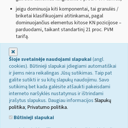
jeigu dominuoja kiti komponentai, tai granulės /
briketai klasifikuojami atitinkamai, pagal
dominuojančius elementus kitose KN pozicijose –
parduodami, taikant standartinį 21 proc. PVM
tarifą.
Uždaryti
Šioje svetainėje naudojami slapukai
(angl.
cookies). Būtinieji slapukai įdiegiami automatiškai
ir jiems nėra reikalingas Jūsų sutikimas. Taip pat
galite sutikti ir su kitų slapukų naudojimu. Savo
sutikimą bet kada galėsite atšaukti pakeisdami
interneto naršyklės nustatymus ir ištrindami
įrašytus slapukus. Daugiau informacijos
Slapukų
politika
;
Privatumo politika.
Būtinieji slapukai