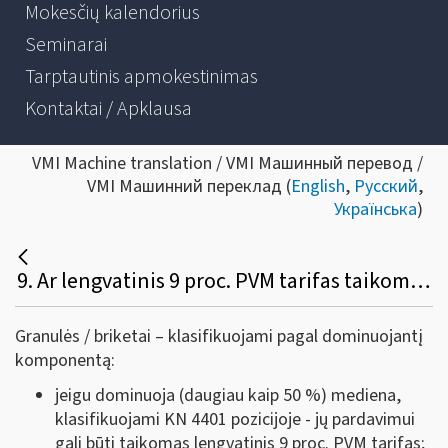
Mokesčių kalendorius
Seminarai
Tarptautinis apmokestinimas
Kontaktai / Apklausa
VMI Machine translation / VMI Машинный перевод /
VMI Машинний переклад (
English
,
Русский
,
Українська
)
9. Ar lengvatinis 9 proc. PVM tarifas taikomas granulėms / briketams, skirtiems kūrenimui, kurių sudėtyje yra medienos, šiaudų, biomasės išspaudų. Jeigu minėtose granulėse / briketuose yra medienos ir biomasės, ar svarbi proporcija?
Granulės / briketai – klasifikuojami pagal dominuojantį
komponentą:
jeigu dominuoja (daugiau kaip 50 %) mediena,
klasifikuojami KN 4401 pozicijoje - jų pardavimui
gali būti taikomas lengvatinis 9 proc. PVM tarifas;