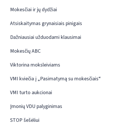
Mokesčiai ir jų dydžiai
Atsiskaitymas grynaisiais pinigais
Dažniausiai užduodami klausimai
Mokesčių ABC
Viktorina moksleiviams
VMI kviečia į „Pasimatymą su mokesčiais“
VMI turto aukcionai
Įmonių VDU palyginimas
STOP šešėliui