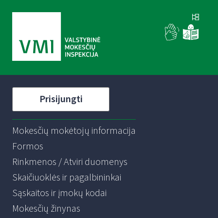
Prisijungti
Mokesčių mokėtojų informacija
Formos
Rinkmenos / Atviri duomenys
Skaičiuoklės ir pagalbininkai
Sąskaitos ir įmokų kodai
Mokesčių žinynas