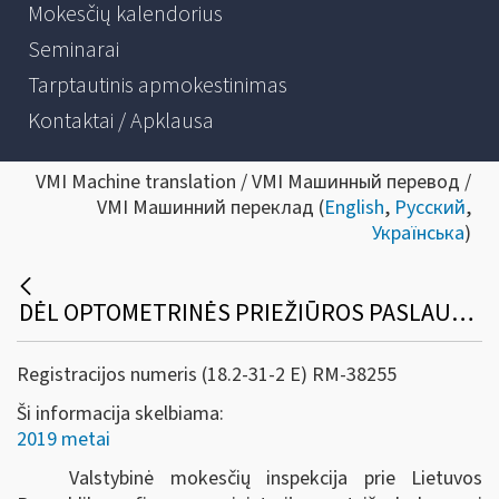
Mokesčių kalendorius
Seminarai
Tarptautinis apmokestinimas
Kontaktai / Apklausa
VMI Machine translation / VMI Машинный перевод /
VMI Машинний переклад (
English
,
Русский
,
Українська
)
DĖL OPTOMETRINĖS PRIEŽIŪROS PASLAUGŲ IR OPTIKOS PREKIŲ APMOKESTINIMO PRIDĖTINĖS VERTĖS MOKESČIU BEI PRIDĖTINĖS VERTĖS MOKESČIO ATSKAITOS
Registracijos numeris (18.2-31-2 E) RM-38255
Ši informacija skelbiama:
2019 metai
Valstybinė mokesčių inspekcija prie Lietuvos