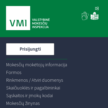
Prisijungti
Mokesčių mokėtojų informacija
Formos
Rinkmenos / Atviri duomenys
Skaičiuoklės ir pagalbininkai
Sąskaitos ir įmokų kodai
Mokesčių žinynas