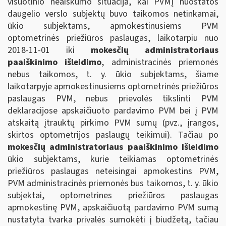
visuotinio neaiškumo situacija, kai PVMĮ nuostatos
daugelio verslo subjektų buvo taikomos netinkamai,
ūkio subjektams, apmokestinusiems PVM
optometrinės priežiūros paslaugas, laikotarpiu nuo
2018-11-01 iki
mokesčių administratoriaus
paaiškinimo išleidimo
, administracinės priemonės
nebus taikomos, t. y. ūkio subjektams, šiame
laikotarpyje apmokestinusiems optometrinės priežiūros
paslaugas PVM, nebus prievolės tikslinti PVM
deklaracijose apskaičiuoto pardavimo PVM bei į PVM
atskaitą įtrauktų pirkimo PVM sumų (pvz., įrangos,
skirtos optometrijos paslaugų teikimui). Tačiau po
mokesčių administratoriaus paaiškinimo išleidimo
ūkio subjektams, kurie teikiamas optometrinės
priežiūros paslaugas neteisingai apmokestins PVM,
PVM administracinės priemonės bus taikomos, t. y. ūkio
subjektai, optometrines priežiūros paslaugas
apmokestinę PVM, apskaičiuotą pardavimo PVM sumą
nustatyta tvarka privalės sumokėti į biudžetą, tačiau