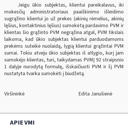
Jeigu ūkio subjektas, klientui pareikalavus, iki
mokesčių administratoriaus paaiškinimo išleidimo
sugrąžino klientui jo už prekes (akinių rėmelius, akinių
lęšius, kontaktinius lęšius) sumokėtą pardavimo PVM ir
klientas šio grąžinto PVM negrąžina atgal, PVM tikslais
laikoma, kad ūkio subjektas klientui parduodamoms
prekėms suteikė nuolaidą, lygią klientui grąžintai PVM
sumai. Tokiu atveju ūkio subjektas iš atlygio, kurį jam
sumokėjo klientas, turi, taikydamas PVMĮ 92 straipsnio
1 dalyje nurodytą formulę, išskaičiuoti PVM ir šį PVM
nustatyta tvarka sumokėti į biudžetą.
Viršininkė
Edita Janušienė
APIE VMI