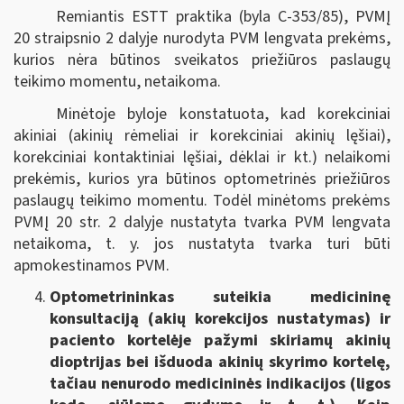
Remiantis ESTT praktika (byla C-353/85), PVMĮ
20 straipsnio 2 dalyje nurodyta PVM lengvata prekėms,
kurios nėra būtinos sveikatos priežiūros paslaugų
teikimo momentu, netaikoma.
Minėtoje byloje konstatuota, kad korekciniai
akiniai (akinių rėmeliai ir korekciniai akinių lęšiai),
korekciniai kontaktiniai lęšiai, dėklai ir kt.) nelaikomi
prekėmis, kurios yra būtinos optometrinės priežiūros
paslaugų teikimo momentu. Todėl minėtoms prekėms
PVMĮ 20 str. 2 dalyje nustatyta tvarka PVM lengvata
netaikoma, t. y. jos nustatyta tvarka turi būti
apmokestinamos PVM.
Optometrininkas suteikia medicininę
konsultaciją (akių korekcijos nustatymas) ir
paciento kortelėje pažymi skiriamų akinių
dioptrijas bei išduoda akinių skyrimo kortelę,
tačiau nenurodo medicininės indikacijos (ligos