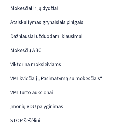
Mokesčiai ir jų dydžiai
Atsiskaitymas grynaisiais pinigais
Dažniausiai užduodami klausimai
Mokesčių ABC
Viktorina moksleiviams
VMI kviečia į „Pasimatymą su mokesčiais“
VMI turto aukcionai
Įmonių VDU palyginimas
STOP šešėliui