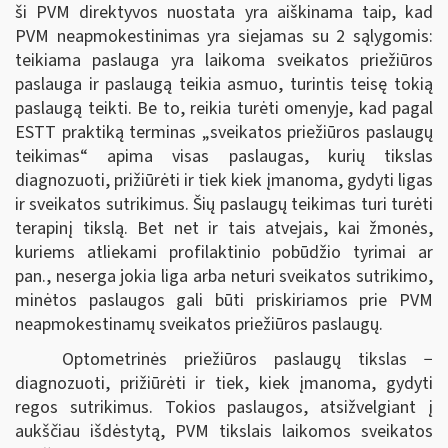
ši PVM direktyvos nuostata yra aiškinama taip, kad
PVM neapmokestinimas yra siejamas su 2 sąlygomis:
teikiama paslauga yra laikoma sveikatos priežiūros
paslauga ir paslaugą teikia asmuo, turintis teisę tokią
paslaugą teikti. Be to, reikia turėti omenyje, kad pagal
ESTT praktiką terminas „sveikatos priežiūros paslaugų
teikimas“ apima visas paslaugas, kurių tikslas
diagnozuoti, prižiūrėti ir tiek kiek įmanoma, gydyti ligas
ir sveikatos sutrikimus. Šių paslaugų teikimas turi turėti
terapinį tikslą. Bet net ir tais atvejais, kai žmonės,
kuriems atliekami profilaktinio pobūdžio tyrimai ar
pan., neserga jokia liga arba neturi sveikatos sutrikimo,
minėtos paslaugos gali būti priskiriamos prie PVM
neapmokestinamų sveikatos priežiūros paslaugų.
Optometrinės priežiūros paslaugų tikslas −
diagnozuoti, prižiūrėti ir tiek, kiek įmanoma, gydyti
regos sutrikimus. Tokios paslaugos, atsižvelgiant į
aukščiau išdėstytą, PVM tikslais laikomos sveikatos