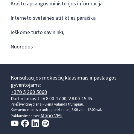
Krašto apsaugos ministerijos informacija
Interneto svetainės atitikties paraiška
Ieškome turto savininkų
Nuorodos
Konsultacijos mokesčių klausimais ir paslaugos
gyventojams:
+370 5 260 5060
Darbo laikas: I-IV 8.00-17.00, V 8.00-15.45.
Prieššventinę dieną - viena valanda trumpiau.
Kiekvieno mėnesio antrą penktadienį 8.00 val. - 12.00 val.
Mano VMI
Paklausimas per