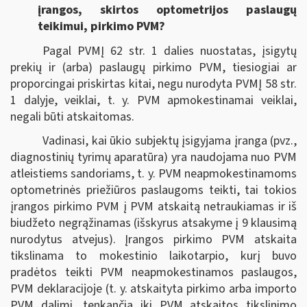
įrangos, skirtos optometrijos paslaugų
teikimui, pirkimo PVM?
Pagal PVMĮ 62 str. 1 dalies nuostatas, įsigytų
prekių ir (arba) paslaugų pirkimo PVM, tiesiogiai ar
proporcingai priskirtas kitai, negu nurodyta PVMĮ 58 str.
1 dalyje, veiklai, t. y. PVM apmokestinamai veiklai,
negali būti atskaitomas.
Vadinasi, kai ūkio subjektų įsigyjama įranga (pvz.,
diagnostinių tyrimų aparatūra) yra naudojama nuo PVM
atleistiems sandoriams, t. y. PVM neapmokestinamoms
optometrinės priežiūros paslaugoms teikti, tai tokios
įrangos pirkimo PVM į PVM atskaitą netraukiamas ir iš
biudžeto negrąžinamas (išskyrus atsakyme į 9 klausimą
nurodytus atvejus). Įrangos pirkimo PVM atskaita
tikslinama to mokestinio laikotarpio, kurį buvo
pradėtos teikti PVM neapmokestinamos paslaugos,
PVM deklaracijoje (t. y. atskaityta pirkimo arba importo
PVM dalimi, tenkančia iki PVM atskaitos tikslinimo