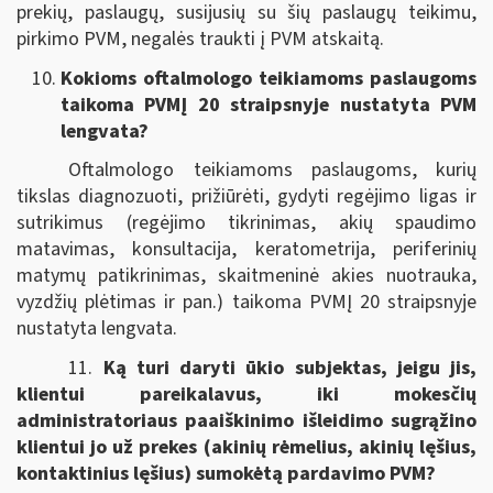
prekių, paslaugų, susijusių su šių paslaugų teikimu,
pirkimo PVM, negalės traukti į PVM atskaitą.
Kokioms oftalmologo teikiamoms paslaugoms
taikoma PVMĮ 20 straipsnyje nustatyta PVM
lengvata?
Oftalmologo teikiamoms paslaugoms, kurių
tikslas diagnozuoti, prižiūrėti, gydyti regėjimo ligas ir
sutrikimus (regėjimo tikrinimas, akių spaudimo
matavimas, konsultacija, keratometrija, periferinių
matymų patikrinimas, skaitmeninė akies nuotrauka,
vyzdžių plėtimas ir pan.) taikoma PVMĮ 20 straipsnyje
nustatyta lengvata.
11.
Ką turi daryti ūkio subjektas, jeigu jis,
klientui pareikalavus, iki mokesčių
administratoriaus paaiškinimo išleidimo sugrąžino
klientui jo už prekes (akinių rėmelius, akinių lęšius,
kontaktinius lęšius) sumokėtą pardavimo PVM?