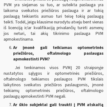
PVM yra siejamas su tuo, ar suteikta paslauga yra
laikoma sveikatos priežiūros paslauga ir ar tokią
paslaugą teikiantis asmuo turi teisę tokią paslaugą
teikti. Todėl, jeigu klausime nurodytu atveju bent vienas
iš licenciją ir/ar kvalifikaciją privalančių turėti asmenų
jos neturi, tai akių tikrinimo paslauga PVM
apmokestinama.
Ar įmonė gali teikiamas optometrinės
priežiūros, oftalmologo paslaugas
apmokestinti PVM?
Jei tenkinamos visos PVMĮ 20 straipsnyje
nustatytos sąlygos ir optometrinės priežiūros,
oftalmologo teikiamos paslaugos PVM tikslais
laikytinos sveikatos priežiūros paslaugomis, įmonė
teikiamų optometrinės priežiūros, oftalmologo
paslaugų apmokestinti PVM negali.
Ar ūkio subjektai gali traukti į PVM atskaitą