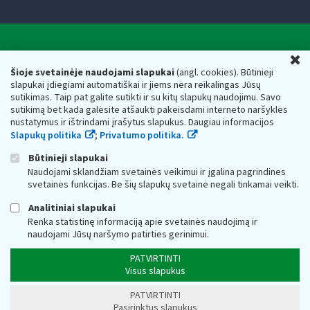
Valstybinė mokesčių inspekcija prie Lietuvos
U
Respublikos finansų ministerijos
Šioje svetainėje naudojami slapukai
(angl. cookies). Būtinieji
slapukai įdiegiami automatiškai ir jiems nėra reikalingas Jūsų
Biudžetinė įstaiga. Juridinio asmens kodas — 188659752,
sutikimas. Taip pat galite sutikti ir su kitų slapukų naudojimu. Savo
adresas: Vasario 16-osios g. 14, 01107 Vilnius, Lietuva, el.paštas:
sutikimą bet kada galėsite atšaukti pakeisdami interneto naršyklės
vmi@vmi.lt
, E. pristatymo dėžutės adresas 188659752
nustatymus ir ištrindami įrašytus slapukus. Daugiau informacijos
Duomenys apie Valstybinę mokesčių inspekciją prie Lietuvos
Slapukų politika
;
Privatumo politika.
Respublikos finansų ministerijos kaupiami ir saugomi Juridinių
asmenų registre
Būtinieji slapukai
Naudojami sklandžiam svetainės veikimui ir įgalina pagrindines
svetainės funkcijas. Be šių slapukų svetainė negali tinkamai veikti.
Analitiniai slapukai
Renka statistinę informaciją apie svetainės naudojimą ir
naudojami Jūsų naršymo patirties gerinimui.
PATVIRTINTI
Visus slapukus
PATVIRTINTI
Pasirinktus slapukus