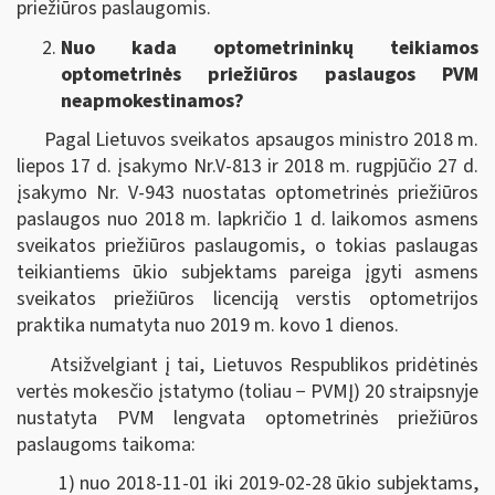
priežiūros paslaugomis.
Nuo kada optometrininkų teikiamos
optometrinės priežiūros paslaugos PVM
neapmokestinamos?
Pagal Lietuvos sveikatos apsaugos ministro 2018 m.
liepos 17 d. įsakymo Nr.V-813 ir 2018 m. rugpjūčio 27 d.
įsakymo Nr. V-943 nuostatas optometrinės priežiūros
paslaugos nuo 2018 m. lapkričio 1 d. laikomos asmens
sveikatos priežiūros paslaugomis, o tokias paslaugas
teikiantiems ūkio subjektams pareiga įgyti asmens
sveikatos priežiūros licenciją verstis optometrijos
praktika numatyta nuo 2019 m. kovo 1 dienos.
Atsižvelgiant į tai, Lietuvos Respublikos pridėtinės
vertės mokesčio įstatymo (toliau − PVMĮ) 20 straipsnyje
nustatyta PVM lengvata optometrinės priežiūros
paslaugoms taikoma:
1) nuo 2018-11-01 iki 2019-02-28 ūkio subjektams,