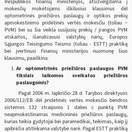
Respublikos finansų ministerijos, atsižvelgdama į
mokesčių mokėtojams iškilusius klausimus dėl
optometrinės priežiūros paslaugų ir optikos prekių
apmokestinimo pridėtinės vertės mokesčiu (toliau −
PVM) bei su šia veikla susijusių prekių / įrangos PVM
atskaitos, išanalizavusi valstybių narių, Europos
Sąjungos Teisingumo Teismo (toliau - ESTT) praktiką
bei įvertinusi Finansų ministerijos nuomonę šiuo
klausimu, paaiškina:
Ar optometrinės priežiūros paslaugos PVM
tikslais laikomos sveikatos priežiūros
paslaugomis?
Pagal 2006 m. lapkričio 28 d. Tarybos direktyvos
2006/112/EB dėl pridėtinės vertės mokesčio bendros
sistemos 132 straipsnio 1 dalies c punktą PVM
neapmokestinamas medicininės priežiūros paslaugų,
kurias teikia gydytojai bei paramedikai, teikimas, kaip jį
apibrėžia atitinkama valstybė narė. Pagal ESTT praktiką