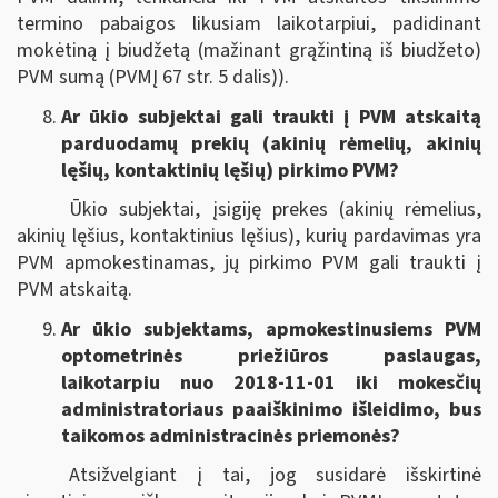
termino pabaigos likusiam laikotarpiui, padidinant
mokėtiną į biudžetą (mažinant grąžintiną iš biudžeto)
PVM sumą (PVMĮ 67 str. 5 dalis)).
Ar ūkio subjektai gali traukti į PVM atskaitą
parduodamų prekių (akinių rėmelių, akinių
lęšių, kontaktinių lęšių) pirkimo PVM?
Ūkio subjektai, įsigiję prekes (akinių rėmelius,
akinių lęšius, kontaktinius lęšius), kurių pardavimas yra
PVM apmokestinamas, jų pirkimo PVM gali traukti į
PVM atskaitą.
Ar ūkio subjektams, apmokestinusiems PVM
optometrinės priežiūros paslaugas,
laikotarpiu nuo 2018-11-01 iki mokesčių
administratoriaus paaiškinimo išleidimo, bus
taikomos administracinės priemonės?
Atsižvelgiant į tai, jog susidarė išskirtinė