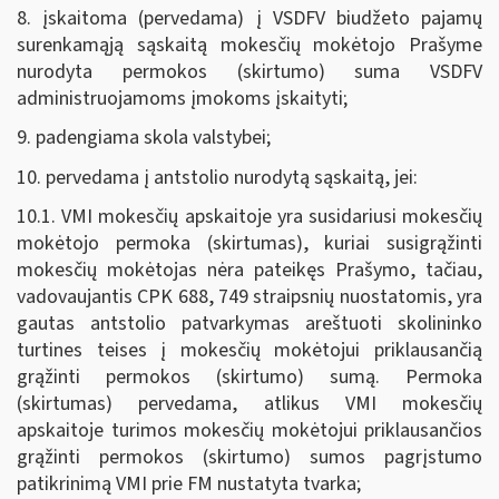
8. įskaitoma (pervedama) į VSDFV biudžeto pajamų
surenkamąją sąskaitą mokesčių mokėtojo Prašyme
nurodyta permokos (skirtumo) suma VSDFV
administruojamoms įmokoms įskaityti;
9. padengiama skola valstybei;
10. pervedama į antstolio nurodytą sąskaitą, jei:
10.1. VMI mokesčių apskaitoje yra susidariusi mokesčių
mokėtojo permoka (skirtumas), kuriai susigrąžinti
mokesčių mokėtojas nėra pateikęs Prašymo, tačiau,
vadovaujantis CPK 688, 749 straipsnių nuostatomis, yra
gautas antstolio patvarkymas areštuoti skolininko
turtines teises į mokesčių mokėtojui priklausančią
grąžinti permokos (skirtumo) sumą. Permoka
(skirtumas) pervedama, atlikus VMI mokesčių
apskaitoje turimos mokesčių mokėtojui priklausančios
grąžinti permokos (skirtumo) sumos pagrįstumo
patikrinimą VMI prie FM nustatyta tvarka;