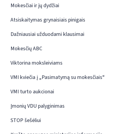
Mokesčiai ir jų dydžiai
Atsiskaitymas grynaisiais pinigais
Dažniausiai užduodami klausimai
Mokesčių ABC
Viktorina moksleiviams
VMI kviečia į „Pasimatymą su mokesčiais“
VMI turto aukcionai
Įmonių VDU palyginimas
STOP šešėliui