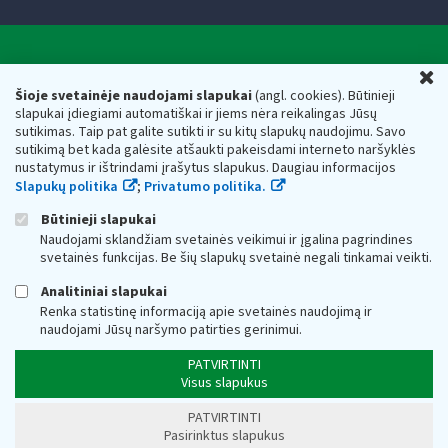
Valstybinė mokesčių inspekcija prie Lietuvos
U
Respublikos finansų ministerijos
Šioje svetainėje naudojami slapukai
(angl. cookies). Būtinieji
slapukai įdiegiami automatiškai ir jiems nėra reikalingas Jūsų
Biudžetinė įstaiga. Juridinio asmens kodas — 188659752,
sutikimas. Taip pat galite sutikti ir su kitų slapukų naudojimu. Savo
adresas: Vasario 16-osios g. 14, 01107 Vilnius, Lietuva, el.paštas:
sutikimą bet kada galėsite atšaukti pakeisdami interneto naršyklės
vmi@vmi.lt
, E. pristatymo dėžutės adresas 188659752
nustatymus ir ištrindami įrašytus slapukus. Daugiau informacijos
Duomenys apie Valstybinę mokesčių inspekciją prie Lietuvos
Slapukų politika
;
Privatumo politika.
Respublikos finansų ministerijos kaupiami ir saugomi Juridinių
asmenų registre
Būtinieji slapukai
Naudojami sklandžiam svetainės veikimui ir įgalina pagrindines
svetainės funkcijas. Be šių slapukų svetainė negali tinkamai veikti.
Analitiniai slapukai
Renka statistinę informaciją apie svetainės naudojimą ir
naudojami Jūsų naršymo patirties gerinimui.
PATVIRTINTI
Visus slapukus
PATVIRTINTI
Pasirinktus slapukus