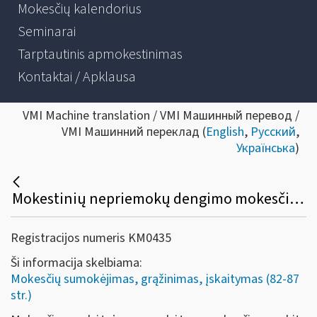
Mokesčių kalendorius
Seminarai
Tarptautinis apmokestinimas
Kontaktai / Apklausa
VMI Machine translation / VMI Машинный перевод /
VMI Машинний переклад (
English
,
Русский
,
Українська
)
Mokestinių nepriemokų dengimo mokesčių permokų ir / ar mokesčio skirtumo sąskaitose esančiomis sumomis tvarka
Registracijos numeris KM0435
Ši informacija skelbiama:
Mokesčių sumokėjimas, grąžinimas, įskaitymas (82-87
str.)