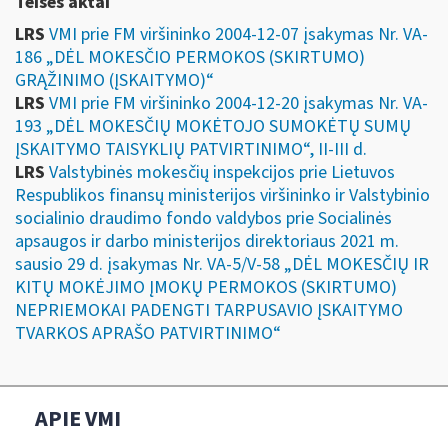
Teises aktai
LRS
VMI prie FM viršininko 2004-12-07 įsakymas Nr. VA-
186 „DĖL MOKESČIO PERMOKOS (SKIRTUMO)
GRĄŽINIMO (ĮSKAITYMO)“
LRS
VMI prie FM viršininko 2004-12-20 įsakymas Nr. VA-
193 „DĖL MOKESČIŲ MOKĖTOJO SUMOKĖTŲ SUMŲ
ĮSKAITYMO TAISYKLIŲ PATVIRTINIMO“, II-III d.
LRS
Valstybinės mokesčių inspekcijos prie Lietuvos
Respublikos finansų ministerijos viršininko ir Valstybinio
socialinio draudimo fondo valdybos prie Socialinės
apsaugos ir darbo ministerijos direktoriaus 2021 m.
sausio 29 d. įsakymas Nr. VA-5/V-58 „DĖL MOKESČIŲ IR
KITŲ MOKĖJIMO ĮMOKŲ PERMOKOS (SKIRTUMO)
NEPRIEMOKAI PADENGTI TARPUSAVIO ĮSKAITYMO
TVARKOS APRAŠO PATVIRTINIMO“
APIE VMI