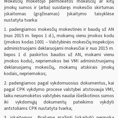
Mokesčių mokėtojo permokėtos mokesčių ar kitų
įmokų sumos ir (arba) susidaręs mokesčio skirtumas
įskaitomas (grąžinamas) Įskaitymo taisyklėse
nustatyta tvarka:
1. padengiamos mokesčių mokestinės ir baudų už AN
(nuo 2015 m. liepos 1 d.), mokamų vienu įmokos kodu
(įmokos kodas 1001 – Valstybinės mokesčių inspekcijos
administruojami deklaruojami mokesčiai ir nuo 2015 m.
liepos 1 d. paskirtos baudos už AN, mokami vienu
įmokos kodu), nepriemokos bei VMI administruojamų
deklaruojamų mokesčių, mokamų atskirais įmokų
kodais, nepriemokos;
2. padengiamos pagal vykdomuosius dokumentus, kai
pagal CPK vykdymo procese valstybei atstovauja VMI,
laiku nesumokėtos valstybės naudai išieškotinos sumos
iki vykdomųjų dokumentų pateikimo vykdyti
antstoliams CPK nustatyta tvarka;
3. įskaitomos Prašyme grąžinti (įskaityti) permoką