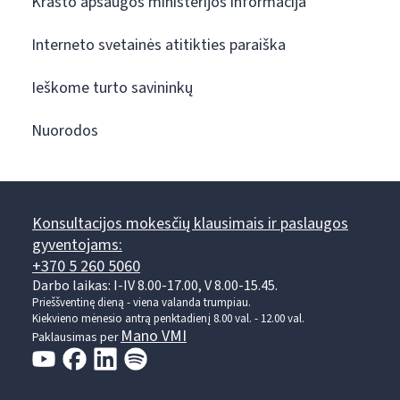
Krašto apsaugos ministerijos informacija
Interneto svetainės atitikties paraiška
Ieškome turto savininkų
Nuorodos
Konsultacijos mokesčių klausimais ir paslaugos
gyventojams:
+370 5 260 5060
Darbo laikas: I-IV 8.00-17.00, V 8.00-15.45.
Prieššventinę dieną - viena valanda trumpiau.
Kiekvieno mėnesio antrą penktadienį 8.00 val. - 12.00 val.
Mano VMI
Paklausimas per