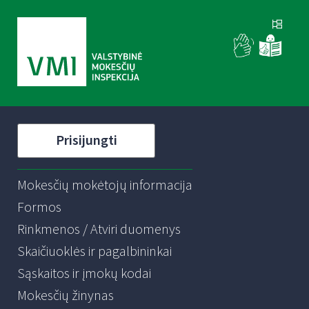
Prisijungti
Mokesčių mokėtojų informacija
Formos
Rinkmenos / Atviri duomenys
Skaičiuoklės ir pagalbininkai
Sąskaitos ir įmokų kodai
Mokesčių žinynas