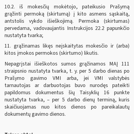
10.2. iš mokesčių mokėtojo, pateikusio Prašymą
grąžinti permoką (skirtumą) į kito asmens sąskaitą,
antstolis vykdo išieškojimą. Permoka (skirtumas)
pervedama, vadovaujantis Instrukcijos 22.2 papunkčio
nustatyta tvarka;
11. grąžinamas likęs neįskaitytas mokesčio ir (arba)
kitos įmokos permokos (skirtumo) likutis.
Nepagrįstai išieškotos sumos grąžinamos MAĮ 111
straipsnio nustatyta tvarka, t. y. per 5 darbo dienas po
Prašymo gavimo VMI arba, jei VMI valstybės
tarnautojas ar darbuotojas buvo nurodęs pateikti
papildomus dokumentus šių Taisyklių 16 punkte
nustatyta tvarka, – per 5 darbo dienų terminą, kuris
skaičiuojamas nuo kitos dienos po pareikalautų
dokumentų gavimo dienos.