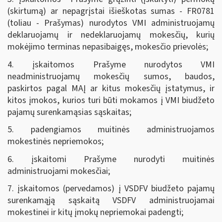
(skirtumą) ar nepagrįstai išieškotas sumas - FR0781
(toliau - Prašymas) nurodytos VMI administruojamų
deklaruojamų ir nedeklaruojamų mokesčių, kurių
mokėjimo terminas nepasibaigęs, mokesčio prievolės;
4. įskaitomos Prašyme nurodytos VMI
neadministruojamų mokesčių sumos, baudos,
paskirtos pagal MAĮ ar kitus mokesčių įstatymus, ir
kitos įmokos, kurios turi būti mokamos į VMI biudžeto
pajamų surenkamąsias sąskaitas;
5. padengiamos muitinės administruojamos
mokestinės nepriemokos;
6. įskaitomi Prašyme nurodyti muitinės
administruojami mokesčiai;
7. įskaitomos (pervedamos) į VSDFV biudžeto pajamų
surenkamąją sąskaitą VSDFV administruojamai
mokestinei ir kitų įmokų nepriemokai padengti;