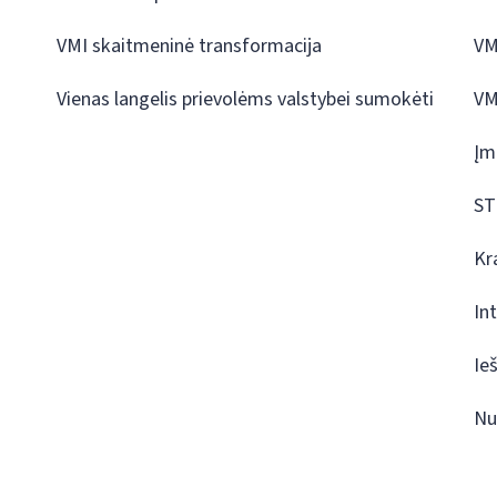
VMI skaitmeninė transformacija
VM
Vienas langelis prievolėms valstybei sumokėti
VM
Įm
ST
Kr
In
Ie
Nu