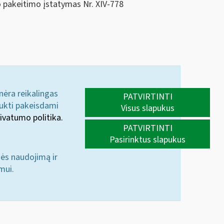
edo pakeitimo įstatymas Nr. XIV-778
 nėra reikalingas
PATVIRTINTI
aukti pakeisdami
Visus slapukus
ivatumo politika.
PATVIRTINTI
Pasirinktus slapukus
nės naudojimą ir
mui.