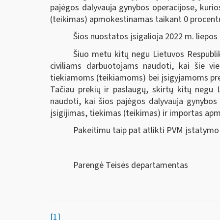
pajėgos dalyvauja gynybos operacijose, kurio
(teikimas)
apmokestinamas taikant 0 procent
Šios nuostatos įsigalioja 2022 m. liepos 
Šiuo metu kitų negu Lietuvos Respublik
civiliams darbuotojams naudoti, kai šie vi
tiekiamoms (teikiamoms) bei įsigyjamoms pr
Tačiau prekių ir paslaugų, skirtų kitų negu
naudoti, kai šios pajėgos dalyvauja gynybos
įsigijimas, tiekimas (teikimas) ir importas
apmo
Pakeitimu taip pat atlikti PVM įstatymo
Parengė Teisės departamentas
[1]