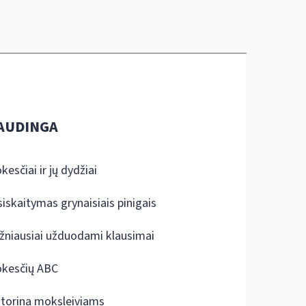
AUDINGA
kesčiai ir jų dydžiai
siskaitymas grynaisiais pinigais
žniausiai užduodami klausimai
kesčių ABC
ktorina moksleiviams