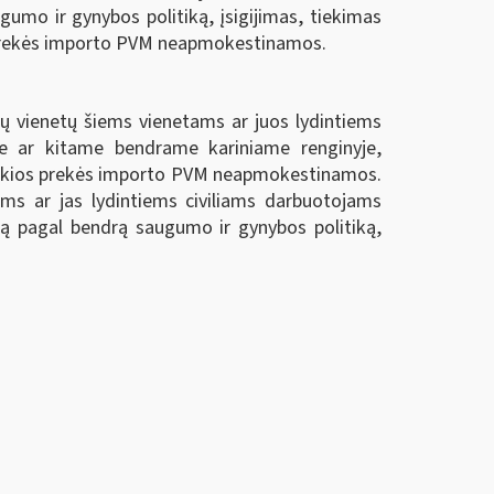
umo ir gynybos politiką, įsigijimas, tiekimas
 prekės importo PVM neapmokestinamos.
ių vienetų šiems vienetams ar juos lydintiems
ose ar kitame bendrame kariniame renginyje,
tokios prekės importo PVM neapmokestinamos.
oms ar jas lydintiems civiliams darbuotojams
lą pagal bendrą saugumo ir gynybos politiką,