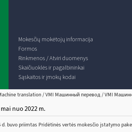
Mokesčių mokėtojų informacija
Formos
Rinkmenos / Atviri duomenys
Skaičiuoklės ir pagalbininkai
Sąskaitos ir įmokų kodai
Machine translation / VMI Машинный перевод / VMI Машин
imai nuo 2022 m.
d. buvo priimtas Pridėtinės vertės mokesčio įstatymo pak