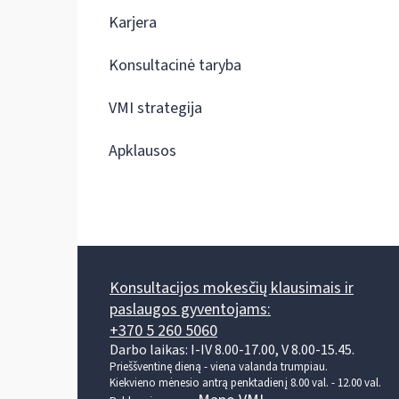
Karjera
Konsultacinė taryba
VMI strategija
Apklausos
Konsultacijos mokesčių klausimais ir
paslaugos gyventojams:
+370 5 260 5060
Darbo laikas: I-IV 8.00-17.00, V 8.00-15.45.
Prieššventinę dieną - viena valanda trumpiau.
Kiekvieno mėnesio antrą penktadienį 8.00 val. - 12.00 val.