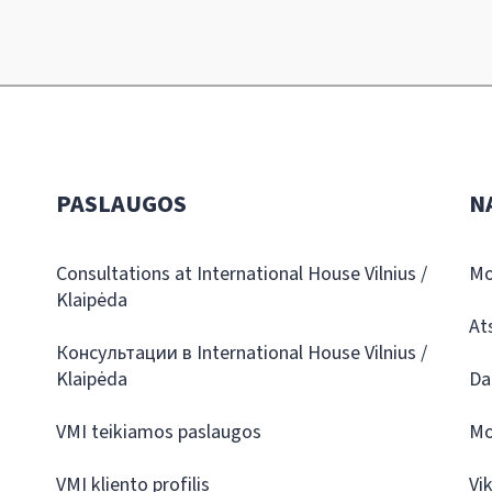
PASLAUGOS
N
Consultations at International House Vilnius /
Mo
Klaipėda
At
Консультации в International House Vilnius /
Klaipėda
Da
VMI teikiamos paslaugos
Mo
VMI kliento profilis
Vi