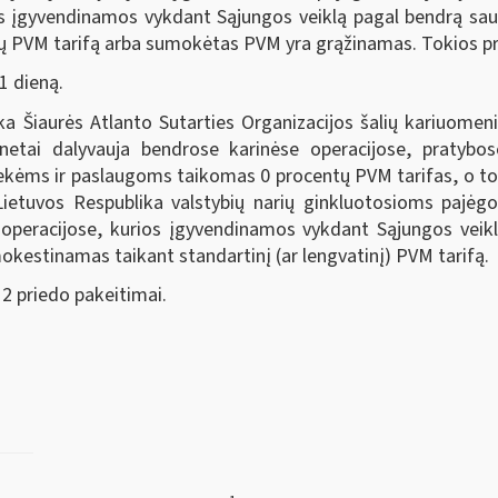
s įgyvendinamos vykdant Sąjungos veiklą pagal bendrą saug
ų PVM tarifą arba sumokėtas PVM yra grąžinamas. Tokios
1 dieną.
a Šiaurės Atlanto Sutarties Organizacijos šalių kariuomen
enetai dalyvauja bendrose karinėse operacijose, pratyb
ekėms ir paslaugoms taikomas 0 procentų PVM tarifas, o 
 Lietuvos Respublika valstybių narių ginkluotosioms pajėg
 operacijose, kurios įgyvendinamos vykdant Sąjungos veik
kestinamas taikant standartinį (ar lengvatinį) PVM tarifą.
 2 priedo pakeitimai.