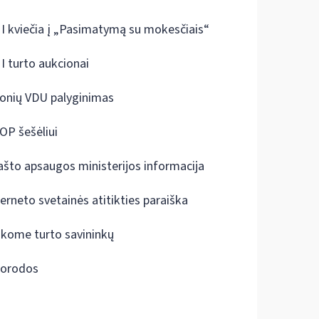
I kviečia į „Pasimatymą su mokesčiais“
I turto aukcionai
onių VDU palyginimas
OP šešėliui
ašto apsaugos ministerijos informacija
terneto svetainės atitikties paraiška
škome turto savininkų
orodos