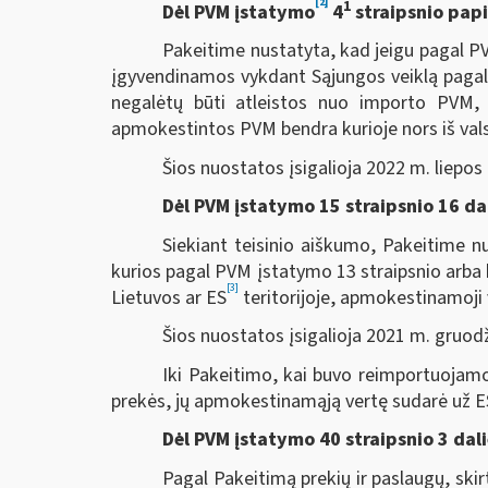
[2]
1
Dėl PVM įstatymo
4
straipsnio pap
Pakeitime nustatyta, kad jeigu pagal PV
įgyvendinamos vykdant Sąjungos veiklą pagal 
negalėtų būti atleistos nuo importo PVM, 
apmokestintos PVM bendra kurioje nors iš valsty
Šios nuostatos įsigalioja 2022 m. liepos 
Dėl PVM įstatymo 15 straipsnio 16 da
Siekiant teisinio aiškumo, Pakeitime 
kurios pagal PVM įstatymo 13 straipsnio arba
[3]
Lietuvos ar ES
teritorijoje, apmokestinamoji 
Šios nuostatos įsigalioja 2021 m. gruodž
Iki Pakeitimo, kai buvo reimportuojamos 
prekės, jų apmokestinamąją vertę sudarė už ES 
Dėl PVM įstatymo 40 straipsnio 3 dali
Pagal Pakeitimą prekių ir paslaugų, ski