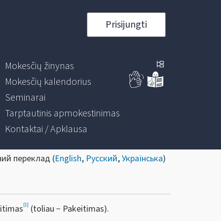
Prisijungti
Mokesčių žinynas
Mokesčių kalendorius
Seminarai
Tarptautinis apmokestinimas
Kontaktai / Apklausa
ний переклад (
English
,
Русский
,
Українська
)
[1]
eitimas
(toliau − Pakeitimas).