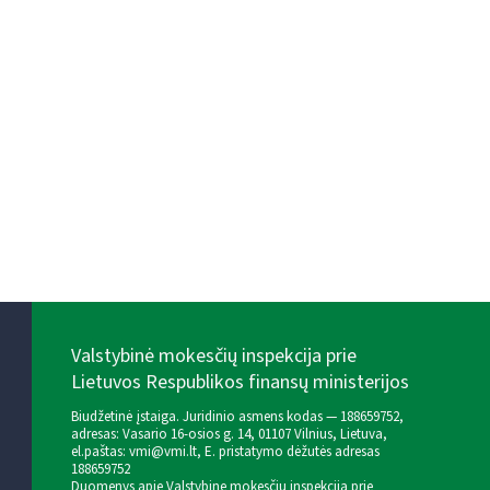
Valstybinė mokesčių inspekcija prie
Lietuvos Respublikos finansų ministerijos
Biudžetinė įstaiga. Juridinio asmens kodas — 188659752,
adresas: Vasario 16-osios g. 14, 01107 Vilnius, Lietuva,
el.paštas:
vmi@vmi.lt
, E. pristatymo dėžutės adresas
188659752
Duomenys apie Valstybinę mokesčių inspekciją prie