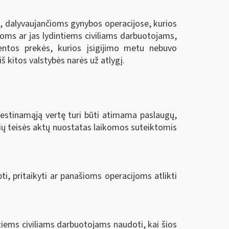
s, dalyvaujančioms gynybos operacijose, kurios
oms ar jas lydintiems civiliams darbuotojams,
entos prekės, kurios įsigijimo metu nebuvo
š kitos valstybės narės už atlygį.
estinamąją vertę turi būti atimama paslaugų,
ių teisės aktų nuostatas laikomos suteiktomis
ti, pritaikyti ar panašioms operacijoms atlikti
ntiems civiliams darbuotojams naudoti, kai šios