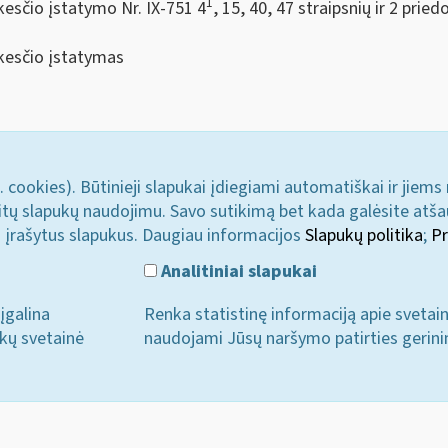
1
esčio įstatymo Nr. IX-751 4
, 15, 40, 47 straipsnių ir 2 pri
kesčio įstatymas
. cookies). Būtinieji slapukai įdiegiami automatiškai ir jiems
u kitų slapukų naudojimu. Savo sutikimą bet kada galėsite atš
i įrašytus slapukus. Daugiau informacijos
Slapukų politika
;
Pr
Analitiniai slapukai
įgalina
Renka statistinę informaciją apie svetai
ukų svetainė
naudojami Jūsų naršymo patirties gerini