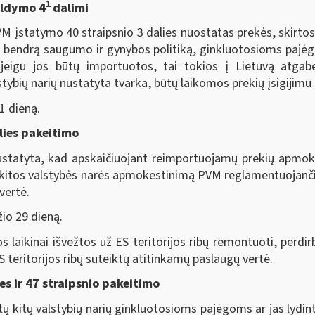
1
ildymo 4
dalimi
M įstatymo 40 straipsnio 3 dalies nuostatas prekės, skirto
bendrą saugumo ir gynybos politiką, ginkluotosioms pajėg
jeigu jos būtų importuotos, tai tokios į Lietuvą atgab
bių narių nustatyta tvarka, būtų laikomos prekių įsigijimu i
1 dieną.
lies pakeitimo
nustatyta, kad apskaičiuojant reimportuojamų prekių apmok
 kitos valstybės narės apmokestinimą PVM reglamentuojanč
vertė.
io 29 dieną.
laikinai išvežtos už ES teritorijos ribų remontuoti, perdirb
teritorijos ribų suteiktų atitinkamų paslaugų vertė.
es ir 47 straipsnio pakeitimo
rtų kitų valstybių narių ginkluotosioms pajėgoms ar jas lydi