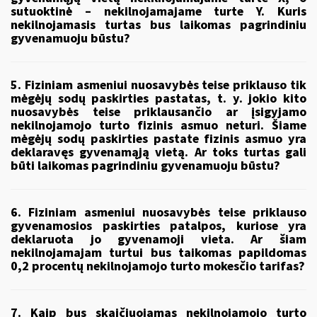
sutuoktinė – nekilnojamajame turte Y. Kuris
nekilnojamasis turtas bus laikomas pagrindiniu
gyvenamuoju būstu?
5. Fiziniam asmeniui nuosavybės teise priklauso tik
mėgėjų sodų paskirties pastatas, t. y. jokio kito
nuosavybės teise priklausančio ar įsigyjamo
nekilnojamojo turto fizinis asmuo neturi. Šiame
mėgėjų sodų paskirties pastate fizinis asmuo yra
deklaravęs gyvenamąją vietą. Ar toks turtas gali
būti laikomas pagrindiniu gyvenamuoju būstu?
6. Fiziniam asmeniui nuosavybės teise priklauso
gyvenamosios paskirties patalpos, kuriose yra
deklaruota jo gyvenamoji vieta. Ar šiam
nekilnojamajam turtui bus taikomas papildomas
0,2 procentų nekilnojamojo turto mokesčio tarifas?
7. Kaip bus skaičiuojamas nekilnojamojo turto