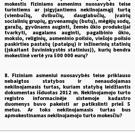
mokestis fiziniams asmenims nuosavybės teise
turintiems ar įsigyjantiems nekilnojamąjį turtą
(vienbučių, dvibučių, daugiabučių, įvairių
socialinių grupių, gyvenamųjų (butų), mėgėjų sodų,
garažų, gyvūnams auginti, žemės ūkio produkcijai
tvarkyti, augalams auginti, pagalbinio ūkio,
mokslo, religinių, asmeninio poilsio, viešojo poilsio
paskirties pastatų (patalpų) ir inžinerinių statinių
(įskaitant žuvininkystės statinius)), kurių bendra
mokestinė vertė yra 500 000 eurų?
8. Fiziniam asmeniui nuosavybės teise priklauso
nebaigtos statybos ir nenaudojamas
nekilnojamasis turtas, kuriam statybą leidžiantis
dokumentas išduotas 2012 m. Nekilnojamojo turto
registro informacinėje sistemoje kadastro
duomenys buvo pakeisti ar patikslinti prieš 5
metus. Ar toks nekilnojamasis turtas bus
apmokestinamas nekilnojamojo turto mokesčiu?