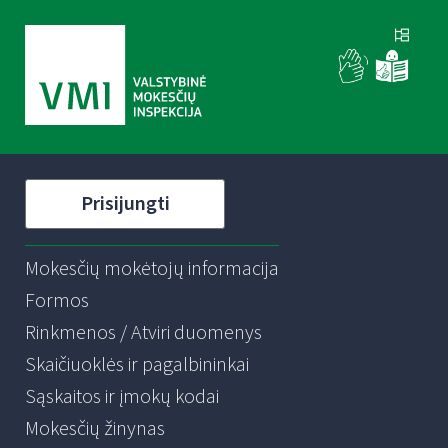
Prisijungti
Mokesčių mokėtojų informacija
Formos
Rinkmenos / Atviri duomenys
Skaičiuoklės ir pagalbininkai
Sąskaitos ir įmokų kodai
Mokesčių žinynas