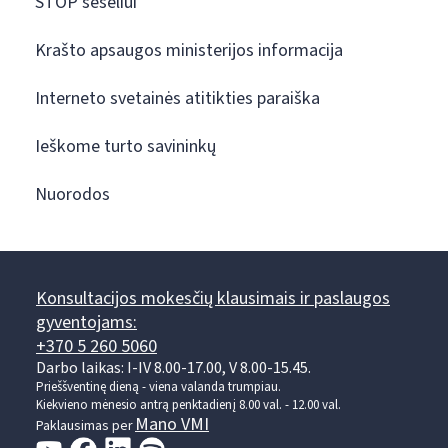
STOP šešėliui
Krašto apsaugos ministerijos informacija
Interneto svetainės atitikties paraiška
Ieškome turto savininkų
Nuorodos
Konsultacijos mokesčių klausimais ir paslaugos
gyventojams:
+370 5 260 5060
Darbo laikas: I-IV 8.00-17.00, V 8.00-15.45.
Prieššventinę dieną - viena valanda trumpiau.
Kiekvieno mėnesio antrą penktadienį 8.00 val. - 12.00 val.
Mano VMI
Paklausimas per