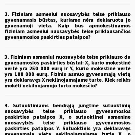
2. Fiziniam asmeniui nuosavybės teise priklauso
gyvenamasis būstas, kuriame nėra deklaruota jo
gyvenamoji vieta. Kaip bus apmokestinamos
fiziniam asmeniui nuosavybės teise priklausančios
gyvenamosios paskirties patalpos?
3. Fiziniam asmeniui nuosavybės teise priklauso du
gyvenamosios paskirties būstai: X, kurio mokestinė
vertė yra 250 000 eurų ir Y, kurio mokestinė vertė
yra 100 000 eurų. Fizinis asmuo gyvenamąją vietą
yra deklaravęs X nekilnojamajame turte. Kiek reikės
mokėti nekilnojamojo turto mokesčio?
4. Sutuoktiniams bendrąją jungtine sutuoktinių
nuosavybės teise priklauso gyvenamosios
paskirties patalpos X, o sutuoktinei asmenine
nuosavybės teise priklauso gyvenamosios
paskirties patalpos Y. Sutuoktinis yra deklaravęs
gyvenamąją vietą nekilnojamajame turte X, o