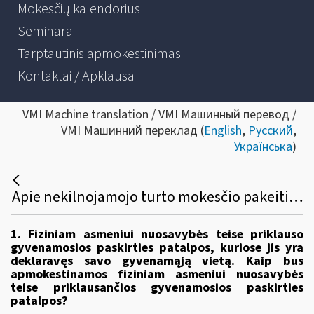
Mokesčių kalendorius
Seminarai
Tarptautinis apmokestinimas
Kontaktai / Apklausa
VMI Machine translation / VMI Машинный перевод /
VMI Машинний переклад (
English
,
Русский
,
Українська
)
Apie nekilnojamojo turto mokesčio pakeitimus nuo 2026 metų
1. Fiziniam asmeniui nuosavybės teise priklauso
gyvenamosios paskirties patalpos, kuriose jis yra
deklaravęs savo gyvenamąją vietą. Kaip bus
apmokestinamos fiziniam asmeniui nuosavybės
teise priklausančios gyvenamosios paskirties
patalpos?