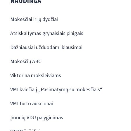
NAUDINGA
Mokesčiai ir jų dydžiai
Atsiskaitymas grynaisiais pinigais
Dažniausiai užduodami klausimai
Mokesčių ABC
Viktorina moksleiviams
VMI kviečia į „Pasimatymą su mokesčiais“
VMI turto aukcionai
Įmonių VDU palyginimas