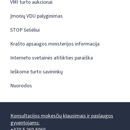
VMI turto aukcionai
Įmonių VDU palyginimas
STOP šešėliui
Krašto apsaugos ministerijos informacija
Interneto svetainės atitikties paraiška
Ieškome turto savininkų
Nuorodos
Konsultacijos mokesčių klausimais ir paslaugos
gyventojams:
+370 5 260 5060