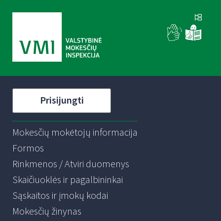
Prisijungti
Mokesčių mokėtojų informacija
Formos
Rinkmenos / Atviri duomenys
Skaičiuoklės ir pagalbininkai
Sąskaitos ir įmokų kodai
Mokesčių žinynas