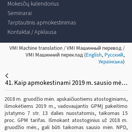
Mokesčių kalendorius
Seminarai
Tarptautinis apmokestinimas
Kontaktai / Apklausa
VMI Machine translation / VMI Машинный перевод /
VMI Машинний переклад (
English
,
Русский
,
Українська
)
41. Kaip apmokestinami 2019 m. sausio mėn. išmokėti atostoginiai už 2018 m. gruodžio mėn. (pvz., 2018 m. gruodžio 20-31 d.)? Koks NPD taikomas?
2018 m. gruodžio mėn. apskaičiuotiems atostoginiams,
išmokėtiems 2019 m., vadovaujantis GPMĮ pakeitimo
įstatymo 7 str. 13 dalies nuostatomis, taikomas 15
proc. GPM tarifas. Išmokant atostoginius už 2018 m.
gruodžio mėn., gali būti taikomas sausio mėn. NPD,