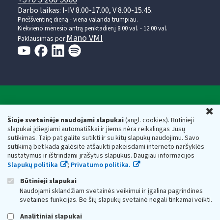
Darbo laikas: I-IV 8.00-17.00, V 8.00-15.45.
Prieššventinę dieną - viena valanda trumpiau.
Kiekvieno mėnesio antrą penktadienį 8.00 val. - 12.00 val.
Mano VMI
Paklausimas per
Valstybinė mokesčių inspekcija prie Lietuvos
U
Respublikos finansų ministerijos
Šioje svetainėje naudojami slapukai
(angl. cookies). Būtinieji
slapukai įdiegiami automatiškai ir jiems nėra reikalingas Jūsų
Biudžetinė įstaiga. Juridinio asmens kodas — 188659752,
sutikimas. Taip pat galite sutikti ir su kitų slapukų naudojimu. Savo
adresas: Vasario 16-osios g. 14, 01107 Vilnius, Lietuva, el.paštas:
sutikimą bet kada galėsite atšaukti pakeisdami interneto naršyklės
vmi@vmi.lt
, E. pristatymo dėžutės adresas 188659752
nustatymus ir ištrindami įrašytus slapukus. Daugiau informacijos
Duomenys apie Valstybinę mokesčių inspekciją prie Lietuvos
Slapukų politika
;
Privatumo politika.
Respublikos finansų ministerijos kaupiami ir saugomi Juridinių
asmenų registre
Būtinieji slapukai
Naudojami sklandžiam svetainės veikimui ir įgalina pagrindines
svetainės funkcijas. Be šių slapukų svetainė negali tinkamai veikti.
Analitiniai slapukai