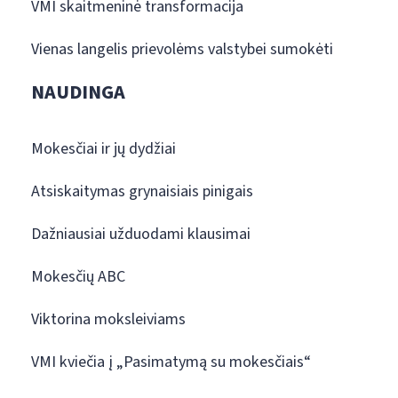
VMI skaitmeninė transformacija
Vienas langelis prievolėms valstybei sumokėti
NAUDINGA
Mokesčiai ir jų dydžiai
Atsiskaitymas grynaisiais pinigais
Dažniausiai užduodami klausimai
Mokesčių ABC
Viktorina moksleiviams
VMI kviečia į „Pasimatymą su mokesčiais“