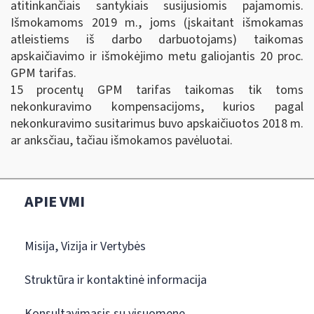
atitinkančiais santykiais susijusiomis pajamomis.
Išmokamoms 2019 m., joms (įskaitant išmokamas
atleistiems iš darbo darbuotojams) taikomas
apskaičiavimo ir išmokėjimo metu galiojantis 20 proc.
GPM tarifas.
15 procentų GPM tarifas taikomas tik toms
nekonkuravimo kompensacijoms, kurios pagal
nekonkuravimo susitarimus buvo apskaičiuotos 2018 m.
ar anksčiau, tačiau išmokamos pavėluotai.
APIE VMI
Misija, Vizija ir Vertybės
Struktūra ir kontaktinė informacija
Konsultavimasis su visuomene