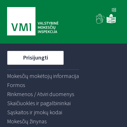
Prisijungti
Mokesčių mokėtojų informacija
Formos
Rinkmenos / Atviri duomenys
Skaičiuoklės ir pagalbininkai
Sąskaitos ir įmokų kodai
Mokesčių žinynas