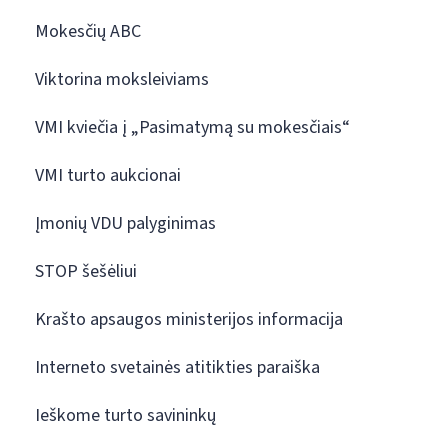
Mokesčių ABC
Viktorina moksleiviams
VMI kviečia į „Pasimatymą su mokesčiais“
VMI turto aukcionai
Įmonių VDU palyginimas
STOP šešėliui
Krašto apsaugos ministerijos informacija
Interneto svetainės atitikties paraiška
Ieškome turto savininkų