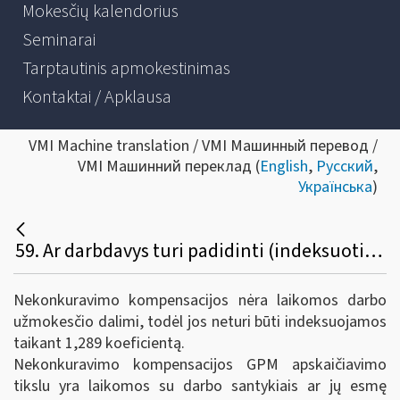
Mokesčių kalendorius
Seminarai
Tarptautinis apmokestinimas
Kontaktai / Apklausa
VMI Machine translation / VMI Машинный перевод /
VMI Машинний переклад (
English
,
Русский
,
Українська
)
59. Ar darbdavys turi padidinti (indeksuoti) nekonkuravimo kompensaciją, numatytą 2018 m. ar ankstesniame susitarime su darbuotoju? Koks GPM tarifas 2019 m. taikomas nekonkuravimo kompensacijoms?
Nekonkuravimo kompensacijos nėra laikomos darbo
užmokesčio dalimi, todėl jos neturi būti indeksuojamos
taikant 1,289 koeficientą.
Nekonkuravimo kompensacijos GPM apskaičiavimo
tikslu yra laikomos su darbo santykiais ar jų esmę