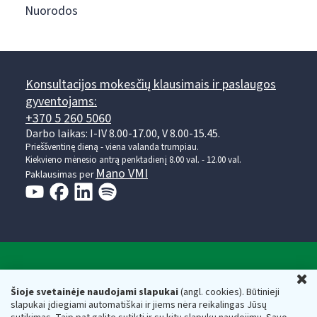
Nuorodos
Konsultacijos mokesčių klausimais ir paslaugos
gyventojams:
+370 5 260 5060
Darbo laikas: I-IV 8.00-17.00, V 8.00-15.45.
Prieššventinę dieną - viena valanda trumpiau.
Kiekvieno mėnesio antrą penktadienį 8.00 val. - 12.00 val.
Mano VMI
Paklausimas per
Valstybinė mokesčių inspekcija prie Lietuvos
U
Respublikos finansų ministerijos
Šioje svetainėje naudojami slapukai
(angl. cookies). Būtinieji
slapukai įdiegiami automatiškai ir jiems nėra reikalingas Jūsų
Biudžetinė įstaiga. Juridinio asmens kodas — 188659752,