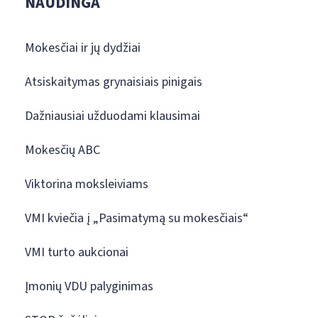
NAUDINGA
Mokesčiai ir jų dydžiai
Atsiskaitymas grynaisiais pinigais
Dažniausiai užduodami klausimai
Mokesčių ABC
Viktorina moksleiviams
VMI kviečia į „Pasimatymą su mokesčiais“
VMI turto aukcionai
Įmonių VDU palyginimas