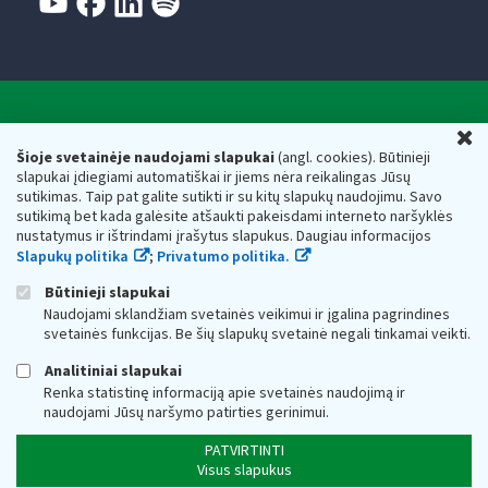
Valstybinė mokesčių inspekcija prie Lietuvos
U
Respublikos finansų ministerijos
Šioje svetainėje naudojami slapukai
(angl. cookies). Būtinieji
slapukai įdiegiami automatiškai ir jiems nėra reikalingas Jūsų
Biudžetinė įstaiga. Juridinio asmens kodas — 188659752,
sutikimas. Taip pat galite sutikti ir su kitų slapukų naudojimu. Savo
adresas: Vasario 16-osios g. 14, 01107 Vilnius, Lietuva, el.paštas:
sutikimą bet kada galėsite atšaukti pakeisdami interneto naršyklės
vmi@vmi.lt
, E. pristatymo dėžutės adresas 188659752
nustatymus ir ištrindami įrašytus slapukus. Daugiau informacijos
Duomenys apie Valstybinę mokesčių inspekciją prie Lietuvos
Slapukų politika
;
Privatumo politika.
Respublikos finansų ministerijos kaupiami ir saugomi Juridinių
asmenų registre
Būtinieji slapukai
Naudojami sklandžiam svetainės veikimui ir įgalina pagrindines
svetainės funkcijas. Be šių slapukų svetainė negali tinkamai veikti.
Analitiniai slapukai
Renka statistinę informaciją apie svetainės naudojimą ir
naudojami Jūsų naršymo patirties gerinimui.
PATVIRTINTI
Visus slapukus