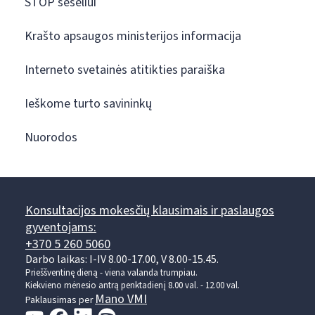
STOP šešėliui
Krašto apsaugos ministerijos informacija
Interneto svetainės atitikties paraiška
Ieškome turto savininkų
Nuorodos
Konsultacijos mokesčių klausimais ir paslaugos
gyventojams:
+370 5 260 5060
Darbo laikas: I-IV 8.00-17.00, V 8.00-15.45.
Prieššventinę dieną - viena valanda trumpiau.
Kiekvieno mėnesio antrą penktadienį 8.00 val. - 12.00 val.
Mano VMI
Paklausimas per