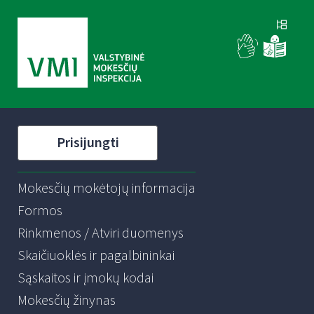
Prisijungti
Mokesčių mokėtojų informacija
Formos
Rinkmenos / Atviri duomenys
Skaičiuoklės ir pagalbininkai
Sąskaitos ir įmokų kodai
Mokesčių žinynas