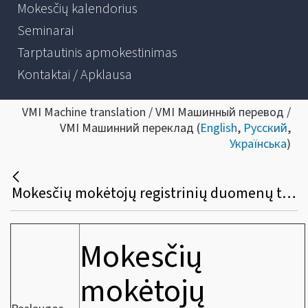
Mokesčių kalendorius
Seminarai
Tarptautinis apmokestinimas
Kontaktai / Apklausa
VMI Machine translation / VMI Машинный перевод /
VMI Машинний переклад (
English
,
Русский
,
Українська
)
Mokesčių mokėtojų registrinių duomenų tvarkymas
Mokesčių
mokėtojų