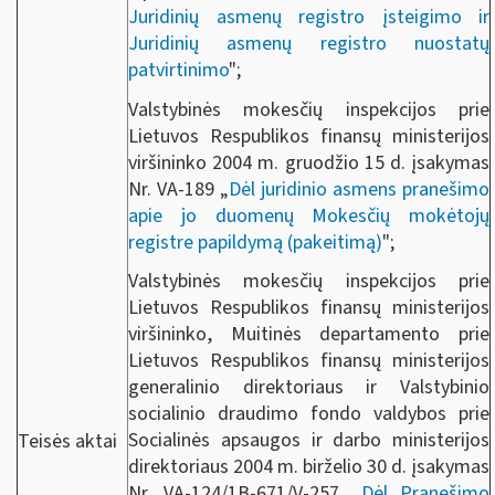
Juridinių asmenų registro įsteigimo ir
Juridinių asmenų registro nuostatų
patvirtinimo
";
Valstybinės mokesčių inspekcijos prie
Lietuvos Respublikos finansų ministerijos
viršininko 2004 m. gruodžio 15 d. įsakymas
Nr. VA-189 „
Dėl juridinio asmens pranešimo
apie jo duomenų Mokesčių mokėtojų
registre papildymą (pakeitimą)
";
Valstybinės mokesčių inspekcijos prie
Lietuvos Respublikos finansų ministerijos
viršininko, Muitinės departamento prie
Lietuvos Respublikos finansų ministerijos
generalinio direktoriaus ir Valstybinio
socialinio draudimo fondo valdybos prie
Socialinės apsaugos ir darbo ministerijos
Teisės aktai
direktoriaus 2004 m. birželio 30 d. įsakymas
Nr. VA-124/1B-671/V-257 „
Dėl Pranešimo