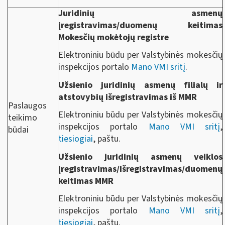
Juridinių asmenų
įregistravimas/duomenų keitimas
Mokesčių mokėtojų registre
Elektroniniu būdu per Valstybinės mokesčių
inspekcijos portalo
Mano VMI sritį
.
Užsienio juridinių asmenų filialų ir
atstovybių išregistravimas iš MMR
Paslaugos
Elektroniniu būdu per Valstybinės mokesčių
teikimo
inspekcijos portalo
Mano VMI sritį
,
būdai
tiesiogiai
, paštu.
Užsienio juridinių asmenų veiklos
įregistravimas/išregistravimas/duomenų
keitimas MMR
Elektroniniu būdu per Valstybinės mokesčių
inspekcijos portalo
Mano VMI sritį
,
tiesiogiai
, paštu.