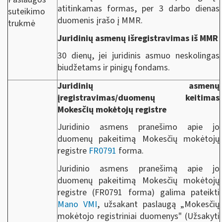
atitinkamas formas, per 3 darbo dienas
suteikimo
duomenis įrašo į MMR.
trukmė
Juridinių asmenų išregistravimas iš MMR
30 dienų, jei juridinis asmuo neskolingas
biudžetams ir pinigų fondams.
Juridinių asmenų
įregistravimas/duomenų keitimas
Mokesčių mokėtojų registre
Juridinio asmens pranešimo apie jo
duomenų pakeitimą Mokesčių mokėtojų
registre
FR0791
forma.
Juridinio asmens pranešimą apie jo
duomenų pakeitimą Mokesčių mokėtojų
registre (FR0791 forma) galima pateikti
Mano VMI
, užsakant paslaugą „Mokesčių
mokėtojo registriniai duomenys" (Užsakyti