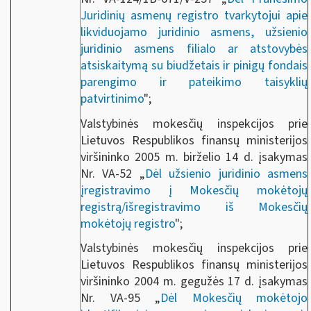
Juridinių asmenų registro tvarkytojui apie
likviduojamo juridinio asmens, užsienio
juridinio asmens filialo ar atstovybės
atsiskaitymą su biudžetais ir pinigų fondais
parengimo ir pateikimo taisyklių
patvirtinimo
";
Valstybinės mokesčių inspekcijos prie
Lietuvos Respublikos finansų ministerijos
viršininko 2005 m. birželio 14 d. įsakymas
Nr. VA-52 „
Dėl užsienio juridinio asmens
įregistravimo į Mokesčių mokėtojų
registrą/išregistravimo iš Mokesčių
mokėtojų registro
";
Valstybinės mokesčių inspekcijos prie
Lietuvos Respublikos finansų ministerijos
viršininko 2004 m. gegužės 17 d. įsakymas
Nr. VA-95 „
Dėl Mokesčių mokėtojo