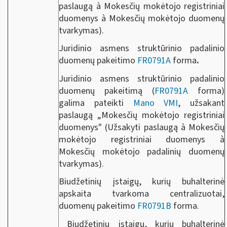
paslaugą à Mokesčių mokėtojo registriniai
duomenys à Mokesčių mokėtojo duomenų
tvarkymas).
Juridinio asmens struktūrinio padalinio
duomenų pakeitimo
FR0791A
forma
.
Juridinio asmens struktūrinio padalinio
duomenų pakeitimą (
FR0791A
forma)
galima pateikti
Mano VMI
, užsakant
paslaugą „Mokesčių mokėtojo registriniai
duomenys" (Užsakyti paslaugą à Mokesčių
mokėtojo registriniai duomenys à
Mokesčių mokėtojo padalinių duomenų
tvarkymas).
Biudžetinių įstaigų, kurių buhalterinė
apskaita tvarkoma centralizuotai,
duomenų pakeitimo
FR0791B
forma.
Biudžetinių įstaigų, kurių buhalterinė