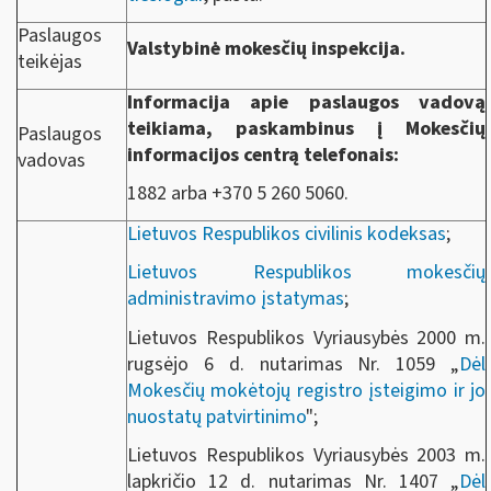
Paslaugos
Valstybinė mokesčių inspekcija.
teikėjas
Informacija apie paslaugos vadovą
teikiama, paskambinus į Mokesčių
Paslaugos
informacijos centrą telefonais:
vadovas
1882 arba +370 5 260 5060.
Lietuvos Respublikos civilinis kodeksas
;
Lietuvos Respublikos mokesčių
administravimo įstatymas
;
Lietuvos Respublikos Vyriausybės 2000 m.
rugsėjo 6 d. nutarimas Nr. 1059 „
Dėl
Mokesčių mokėtojų registro įsteigimo ir jo
nuostatų patvirtinimo
";
Lietuvos Respublikos Vyriausybės 2003 m.
lapkričio 12 d. nutarimas Nr. 1407 „
Dėl