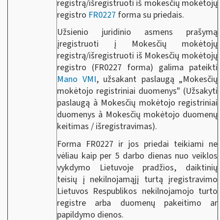
registrą/išregistruoti iš mokesčių mokėtojų
registro
FR0227
forma su priedais.
Užsienio juridinio asmens prašymą
įregistruoti į Mokesčių mokėtojų
registrą/išregistruoti iš Mokesčių mokėtojų
registro (FR0227 forma) galima pateikti
Mano VMI
, užsakant paslaugą „Mokesčių
mokėtojo registriniai duomenys" (Užsakyti
paslaugą à Mokesčių mokėtojo registriniai
duomenys à Mokesčių mokėtojo duomenų
keitimas / išregistravimas).
Forma FR0227 ir jos priedai teikiami ne
vėliau kaip per 5 darbo dienas nuo veiklos
vykdymo Lietuvoje pradžios, daiktinių
teisių į nekilnojamąjį turtą įregistravimo
Lietuvos Respublikos nekilnojamojo turto
registre arba duomenų pakeitimo ar
papildymo dienos.