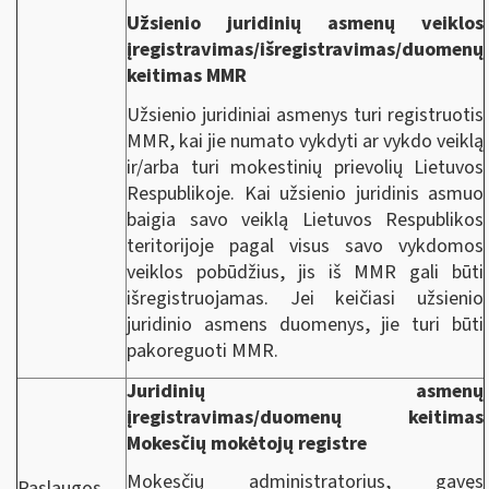
Užsienio juridinių asmenų veiklos
įregistravimas/išregistravimas/duomenų
keitimas MMR
Užsienio juridiniai asmenys turi registruotis
MMR, kai jie numato vykdyti ar vykdo veiklą
ir/arba turi mokestinių prievolių Lietuvos
Respublikoje. Kai užsienio juridinis asmuo
baigia savo veiklą Lietuvos Respublikos
teritorijoje pagal visus savo vykdomos
veiklos pobūdžius, jis iš MMR gali būti
išregistruojamas. Jei keičiasi užsienio
juridinio asmens duomenys, jie turi būti
pakoreguoti MMR.
Juridinių asmenų
įregistravimas/duomenų keitimas
Mokesčių mokėtojų registre
Mokesčių administratorius, gavęs
Paslaugos