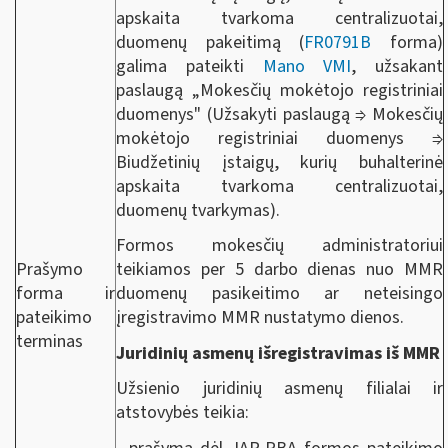
apskaita tvarkoma centralizuotai,
duomenų pakeitimą (
FR0791B
forma)
galima pateikti
Mano VMI
, užsakant
paslaugą „Mokesčių mokėtojo registriniai
duomenys" (Užsakyti paslaugą ⇒ Mokesčių
mokėtojo registriniai duomenys ⇒
Biudžetinių įstaigų, kurių buhalterinė
apskaita tvarkoma centralizuotai,
duomenų tvarkymas).
Formos mokesčių administratoriui
Prašymo
teikiamos per 5 darbo dienas nuo MMR
forma ir
duomenų pasikeitimo ar neteisingo
pateikimo
įregistravimo MMR nustatymo dienos.
terminas
Juridinių asmenų išregistravimas iš MMR
Užsienio juridinių asmenų filialai ir
atstovybės teikia: