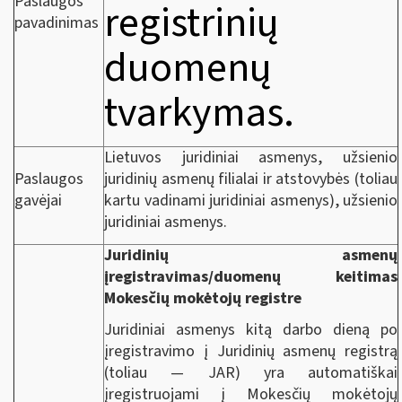
Paslaugos
registrinių
pavadinimas
duomenų
tvarkymas.
Lietuvos juridiniai asmenys, užsienio
Paslaugos
juridinių asmenų filialai ir atstovybės (toliau
gavėjai
kartu vadinami juridiniai asmenys), užsienio
juridiniai asmenys.
Juridinių asmenų
įregistravimas/duomenų keitimas
Mokesčių mokėtojų registre
Juridiniai asmenys kitą darbo dieną po
įregistravimo į Juridinių asmenų registrą
(toliau — JAR) yra automatiškai
įregistruojami į Mokesčių mokėtojų