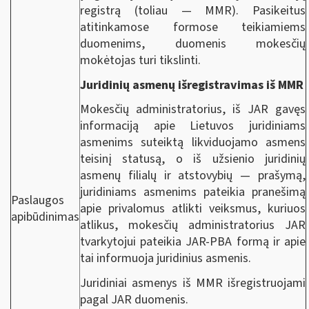
registrą (toliau — MMR). Pasikeitus
atitinkamose formose teikiamiems
duomenims, duomenis mokesčių
mokėtojas turi tikslinti.
Juridinių asmenų išregistravimas iš MMR
Mokesčių administratorius, iš JAR gavęs
informaciją apie Lietuvos juridiniams
asmenims suteiktą likviduojamo asmens
teisinį statusą, o iš užsienio juridinių
asmenų filialų ir atstovybių — prašymą,
juridiniams asmenims pateikia pranešimą
Paslaugos
apie privalomus atlikti veiksmus, kuriuos
apibūdinimas
atlikus, mokesčių administratorius JAR
tvarkytojui pateikia JAR-PBA formą ir apie
tai informuoja juridinius asmenis.
Juridiniai asmenys iš MMR išregistruojami
pagal JAR duomenis.