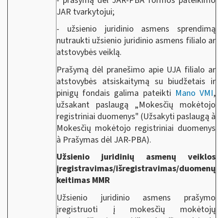
- prašymą dėl JAR-PBA formos pateikimo
JAR tvarkytojui;
- užsienio juridinio asmens sprendimą
nutraukti užsienio juridinio asmens filialo ar
atstovybės veiklą.
Prašymą dėl pranešimo apie UJA filialo ar
atstovybės atsiskaitymą su biudžetais ir
pinigų fondais galima pateikti
Mano VMI
,
užsakant paslaugą „Mokesčių mokėtojo
registriniai duomenys" (Užsakyti paslaugą à
Mokesčių mokėtojo registriniai duomenys
à Prašymas dėl JAR-PBA).
Užsienio juridinių asmenų veiklos
įregistravimas/išregistravimas/duomenų
keitimas MMR
Užsienio juridinio asmens prašymo
įregistruoti į mokesčių mokėtojų