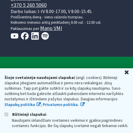
+370 5 260 5060
Darbo laikas: I-IV 8.00-17.00, V 8.00-15.45.
Prieššventinę dieną - viena valanda trumpiau.
Kiekvieno mėnesio antrą penktadienį 8.00 val. - 12.00 val.
Mano VMI
Paklausimas per
Valstybinė mokesčių inspekcija prie Lietuvos
U
Respublikos finansų ministerijos
Šioje svetainėje naudojami slapukai
(angl. cookies). Būtinieji
slapukai įdiegiami automatiškai ir jiems nėra reikalingas Jūsų
Biudžetinė įstaiga. Juridinio asmens kodas — 188659752,
sutikimas. Taip pat galite sutikti ir su kitų slapukų naudojimu. Savo
adresas: Vasario 16-osios g. 14, 01107 Vilnius, Lietuva, el.paštas:
sutikimą bet kada galėsite atšaukti pakeisdami interneto naršyklės
vmi@vmi.lt
, E. pristatymo dėžutės adresas 188659752
nustatymus ir ištrindami įrašytus slapukus. Daugiau informacijos
Duomenys apie Valstybinę mokesčių inspekciją prie Lietuvos
Slapukų politika
;
Privatumo politika.
Respublikos finansų ministerijos kaupiami ir saugomi Juridinių
asmenų registre
Būtinieji slapukai
Naudojami sklandžiam svetainės veikimui ir įgalina pagrindines
svetainės funkcijas. Be šių slapukų svetainė negali tinkamai veikti.