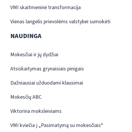
VMI skaitmeninė transformacija
Vienas langelis prievolėms valstybei sumokėti
NAUDINGA
Mokesčiai ir jų dydžiai
Atsiskaitymas grynaisiais pinigais
Dažniausiai užduodami klausimai
Mokesčių ABC
Viktorina moksleiviams
VMI kviečia į „Pasimatymą su mokesčiais“