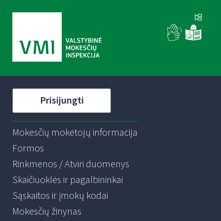
Prisijungti
Mokesčių mokėtojų informacija
Formos
Rinkmenos / Atviri duomenys
Skaičiuoklės ir pagalbininkai
Sąskaitos ir įmokų kodai
Mokesčių žinynas