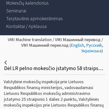
Mokesčių kalendorius
Seminarai
Tarptautinis apmokestinimas
Kontaktai / Apklausa
VMI Machine translation / VMI Машинный перевод /
VMI Машинний переклад (
English
,
Русский
,
Українська
)
Dėl LR pelno mokesčio įstatymo 58 straipsnio 16 dalies 1 ir 2 punktų, kurių nuostatos taikomos po 2017 m. gruodžio 31 d. komentaro pakeitimo
Valstybinė mokesčių inspekcija prie Lietuvos
Respublikos finansų ministerijos, vadovaudamasi
Lietuvos Respublikos mokesčių administravimo
įstatymo 25 straipsnio 1 dalies 2 punktu, Valstybinės
mokesčių inspekcijos prie Lietuvos Respublikos finansų