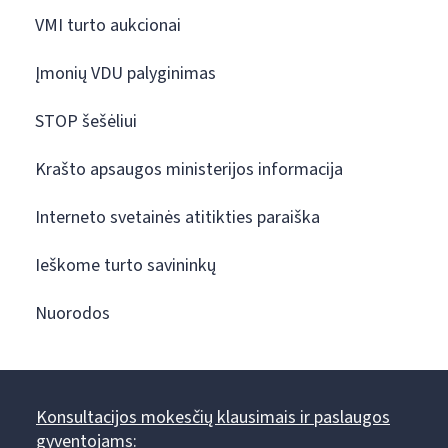
VMI turto aukcionai
Įmonių VDU palyginimas
STOP šešėliui
Krašto apsaugos ministerijos informacija
Interneto svetainės atitikties paraiška
Ieškome turto savininkų
Nuorodos
Konsultacijos mokesčių klausimais ir paslaugos
gyventojams: