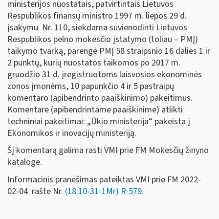
ministerijos nuostatais, patvirtintais Lietuvos
Respublikos finansų ministro 1997 m. liepos 29 d.
įsakymu Nr. 110, siekdama suvienodinti Lietuvos
Respublikos pelno mokesčio įstatymo (toliau – PMĮ)
taikymo tvarką, parengė PMĮ 58 straipsnio 16 dalies 1 ir
2 punktų, kurių nuostatos taikomos po 2017 m.
gruodžio 31 d. įregistruotoms laisvosios ekonominės
zonos įmonėms, 10 papunkčio 4 ir 5 pastraipų
komentaro (apibendrinto paaiškinimo) pakeitimus.
Komentare (apibendrintame paaiškinime) atlikti
techniniai pakeitimai: „Ūkio ministerija“ pakeista į
Ekonomikos ir inovacijų ministeriją.
Šį komentarą galima rasti VMI prie FM Mokesčių žinyno
kataloge.
Informacinis pranešimas pateiktas VMI prie FM 2022-
02-04 rašte Nr.
(18.10-31-1Mr) R-579.