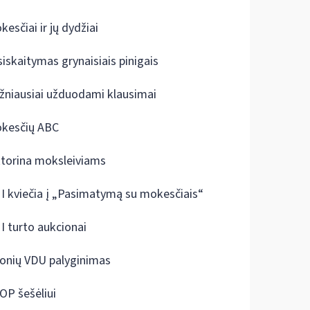
kesčiai ir jų dydžiai
siskaitymas grynaisiais pinigais
žniausiai užduodami klausimai
kesčių ABC
ktorina moksleiviams
I kviečia į „Pasimatymą su mokesčiais“
I turto aukcionai
onių VDU palyginimas
OP šešėliui