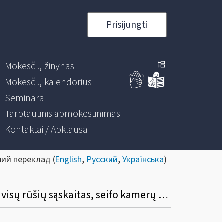
Prisijungti
Mokesčių žinynas
Mokesčių kalendorius
Seminarai
Tarptautinis apmokestinimas
Kontaktai / Apklausa
ний переклад (
English
,
Русский
,
Українська
)
Dėl atnaujinto Finansų rinkos dalyvių teikiamų duomenų apie atidarytas ir uždarytas visų rūšių sąskaitas, seifo kamerų nuomą, asmenų atstovus ir naudos gavėjus XML pranešimo aprašymo