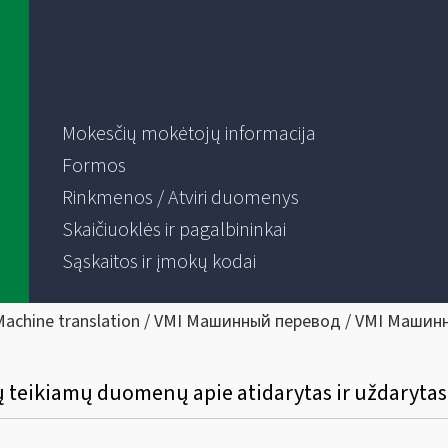
Mokesčių mokėtojų informacija
Formos
Rinkmenos / Atviri duomenys
Skaičiuoklės ir pagalbininkai
Sąskaitos ir įmokų kodai
Machine translation / VMI Машинный перевод / VMI Машин