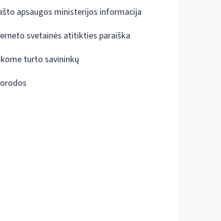
ašto apsaugos ministerijos informacija
terneto svetainės atitikties paraiška
škome turto savininkų
orodos