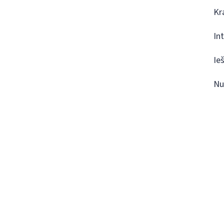
Kr
In
Ie
Nu