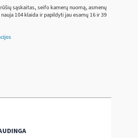
ų rūšių sąskaitas, seifo kamerų nuomą, asmenų
ja 104 klaida ir papildyti jau esamų 16 ir 39
cijos
AUDINGA