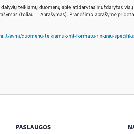
 dalyvių teikiamų duomenų apie atidarytas ir uždarytas vis
ašymas (toliau — Aprašymas). Pranešimo aprašyme pridėta nau
i.lt/evmi/duomenu-teikiamu-xml-formatu-rinkiniu-specifika
PASLAUGOS
N