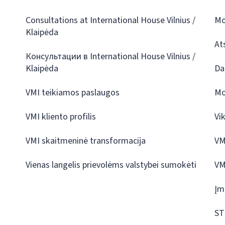
Consultations at International House Vilnius /
Mo
Klaipėda
At
Консультации в International House Vilnius /
Klaipėda
Da
VMI teikiamos paslaugos
Mo
VMI kliento profilis
Vi
VMI skaitmeninė transformacija
VM
Vienas langelis prievolėms valstybei sumokėti
VM
Įm
ST