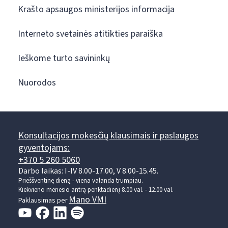
Krašto apsaugos ministerijos informacija
Interneto svetainės atitikties paraiška
Ieškome turto savininkų
Nuorodos
Konsultacijos mokesčių klausimais ir paslaugos
gyventojams:
+370 5 260 5060
Darbo laikas: I-IV 8.00-17.00, V 8.00-15.45.
Prieššventinę dieną - viena valanda trumpiau.
Kiekvieno mėnesio antrą penktadienį 8.00 val. - 12.00 val.
Mano VMI
Paklausimas per