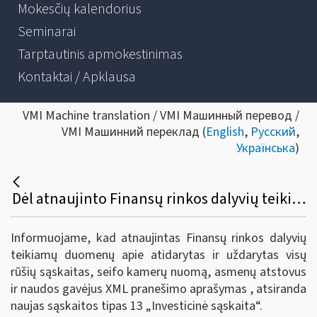
Mokesčių kalendorius
Seminarai
Tarptautinis apmokestinimas
Kontaktai / Apklausa
VMI Machine translation / VMI Машинный перевод /
VMI Машинний переклад (
English
,
Русский
,
Українська
)
Dėl atnaujinto Finansų rinkos dalyvių teikiamų duomenų apie atidarytas ir uždarytas visų rūšių sąskaitas, seifo kamerų nuomą, asmenų atstovus ir naudos gavėjus XML pranešimo aprašymo.
Informuojame, kad atnaujintas Finansų rinkos dalyvių
teikiamų duomenų apie atidarytas ir uždarytas visų
rūšių sąskaitas, seifo kamerų nuomą, asmenų atstovus
ir naudos gavėjus XML pranešimo aprašymas , atsiranda
naujas sąskaitos tipas 13 „Investicinė sąskaita“.