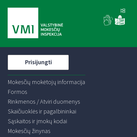
Prisijungti
Mokesčių mokėtojų informacija
Formos
Rinkmenos / Atviri duomenys
Skaičiuoklės ir pagalbininkai
Sąskaitos ir įmokų kodai
Mokesčių žinynas