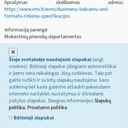
Aprašymas skelbiamas adresu:
https://www.vmi.lt/evmi/duomenu-teikiamu-xml-
formatu-rinkiniu-specifikacijos
.
Informaciją parengė
Mokestinių prievolių departamentas
Uždaryti
Šioje svetainėje naudojami slapukai
(angl.
cookies). Būtinieji slapukai įdiegiami automatiškai
ir jiems nėra reikalingas Jūsų sutikimas. Taip pat
galite sutikti ir su kitų slapukų naudojimu. Savo
sutikimą bet kada galėsite atšaukti pakeisdami
interneto naršyklės nustatymus ir ištrindami
įrašytus slapukus. Daugiau informacijos
Slapukų
politika
;
Privatumo politika.
Būtinieji slapukai