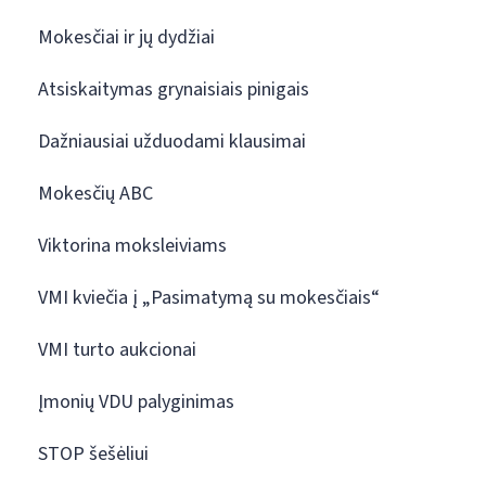
Mokesčiai ir jų dydžiai
Atsiskaitymas grynaisiais pinigais
Dažniausiai užduodami klausimai
Mokesčių ABC
Viktorina moksleiviams
VMI kviečia į „Pasimatymą su mokesčiais“
VMI turto aukcionai
Įmonių VDU palyginimas
STOP šešėliui